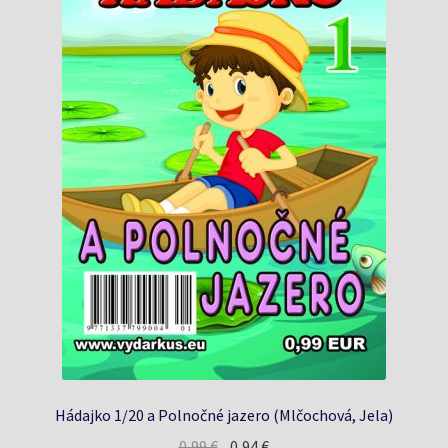
Hádajko 1/20 a Polnočné jazero (Mlčochová, Jela)
Pôvodná
Aktuálna
0,99
€
0,94
€