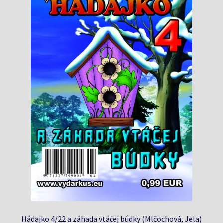
Hádajko 4/22 a záhada vtáčej búdky (Mlčochová, Jela)