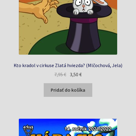
Kto kradol v cirkuse Zlatá hviezda? (Mlčochová, Jela)
Pôvodná
Aktuálna
7,95
€
3,50
€
cena
cena
bola:
je:
Pridať do košíka
7,95 €.
3,50 €.