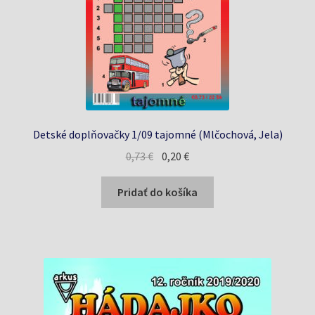
Detské doplňovačky 1/09 tajomné (Mlčochová, Jela)
Pôvodná
Aktuálna
0,73
€
0,20
€
cena
cena
bola:
je:
Pridať do košíka
0,73 €.
0,20 €.