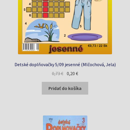
Detské doplňovačky 5/09 jesenné (Mlčochová, Jela)
Pôvodná
Aktuálna
0,73
€
0,20
€
cena
cena
bola:
je:
Pridať do košíka
0,73 €.
0,20 €.