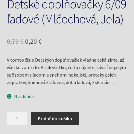
Detské doplňovačky 6/09
ľadové (Mlčochová, Jela)
Pôvodná
Aktuálna
0,73
€
0,20
€
cena
cena
V tomto čísle Detských doplňovačiek vládne taká zima, až
bola:
je:
všetko zamrzlo. A tak všetko, čo tu nájdete, súvisí nejakým
0,73 €.
0,20 €.
spôsobom s ľadom a snehom: hokejisti, preteky psích
záprahov, Snehová kráľovná, doba ľadová, Eskimáci…
Na sklade
množstvo
Pridať do košíka
Detské
doplňovačky