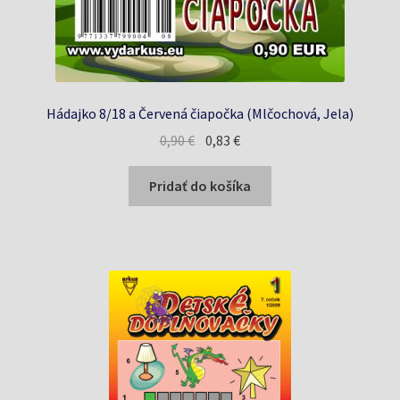
Hádajko 8/18 a Červená čiapočka (Mlčochová, Jela)
Pôvodná
Aktuálna
0,90
€
0,83
€
cena
cena
bola:
je:
Pridať do košíka
0,90 €.
0,83 €.