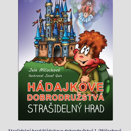
Strašidelný hrad/Hádajkove dobrodružstvá 1. (Mlčochová,