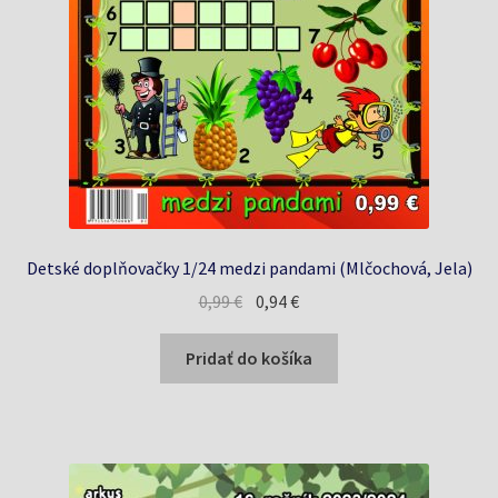
Detské doplňovačky 1/24 medzi pandami (Mlčochová, Jela)
Pôvodná
Aktuálna
0,99
€
0,94
€
cena
cena
bola:
je:
Pridať do košíka
0,99 €.
0,94 €.