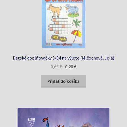
Detské doplňovačky 3/04 na výlete (Mlčochová, Jela)
Pôvodná
Aktuálna
0,63
€
0,20
€
cena
cena
bola:
je:
Pridať do košíka
0,63 €.
0,20 €.