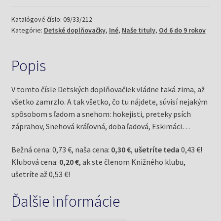
6/09
ľadové
Katalógové číslo:
09/33/212
Kategórie:
Detské doplňovačky
,
Iné
,
Naše tituly
,
Od 6 do 9 rokov
(Mlčochová,
Jela)
Popis
V tomto čísle Detských doplňovačiek vládne taká zima, až
všetko zamrzlo. A tak všetko, čo tu nájdete, súvisí nejakým
spôsobom s ľadom a snehom: hokejisti, preteky psích
záprahov, Snehová kráľovná, doba ľadová, Eskimáci…
Bežná cena: 0,73 €, naša cena:
0,30 €
,
ušetríte teda
0,43 €!
Klubová cena:
0,20 €
, ak ste členom Knižného klubu,
ušetríte až 0,53 €!
Ďalšie informácie