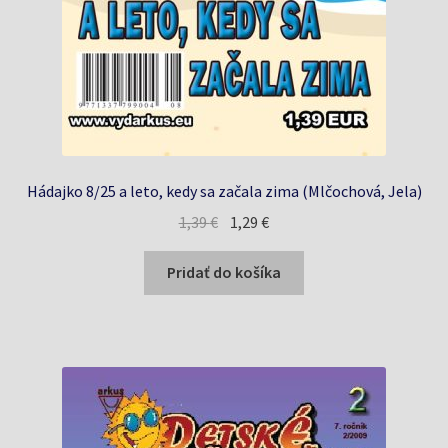
Hádajko 8/25 a leto, kedy sa začala zima (Mlčochová, Jela)
Pôvodná
Aktuálna
1,39
€
1,29
€
cena
cena
bola:
je:
Pridať do košíka
1,39 €.
1,29 €.