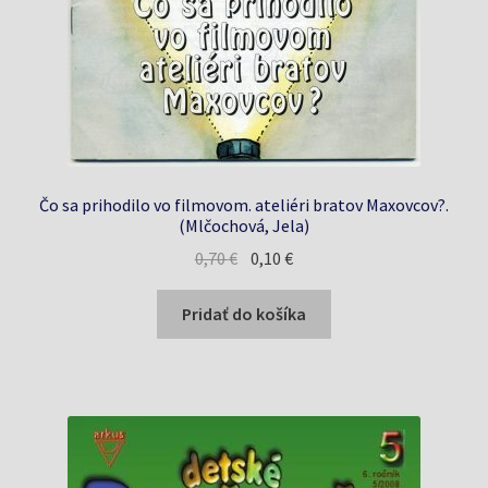
Čo sa prihodilo vo filmovom. ateliéri bratov Maxovcov?.
(Mlčochová, Jela)
Pôvodná
Aktuálna
0,70
€
0,10
€
cena
cena
bola:
je:
Pridať do košíka
0,70 €.
0,10 €.