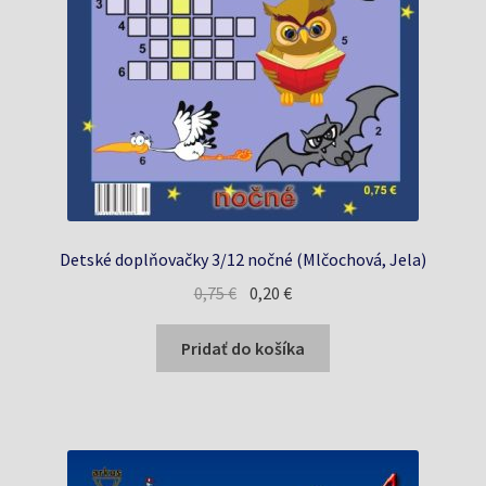
Detské doplňovačky 3/12 nočné (Mlčochová, Jela)
Pôvodná
Aktuálna
0,75
€
0,20
€
cena
cena
bola:
je:
Pridať do košíka
0,75 €.
0,20 €.