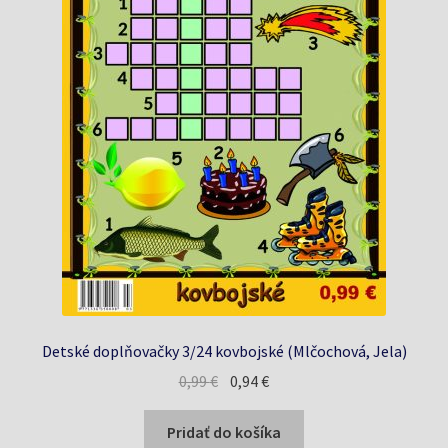
Detské doplňovačky 3/24 kovbojské (Mlčochová, Jela)
Pôvodná
Aktuálna
0,99
€
0,94
€
cena
cena
bola:
je:
Pridať do košíka