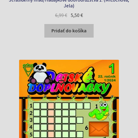
Jela)
Pôvodná
Aktuálna
6,99
€
5,50
€
cena
cena
bola:
je:
Pridať do košíka
6,99 €.
5,50 €.