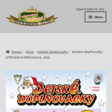
Preskočiť
Preskočiť
Vypnúť klubové ceny
na
na
Menu
navigáciu
obsah
Série
Časopisy
Domov
Série
Detské doplňovačky
Detské doplňovačky
6/09 ľadové (Mlčochová, Jela)
E-knihy
Predplatné
Pripravujeme
Pre školy