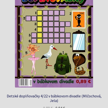
Detské doplňovačky 4/22 v bábkovom divadle (Mlčochová,
Jela)
Pôvodná
Aktuálna
0,89
€
0,84
€