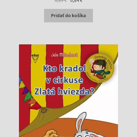
cena
cena
bola:
je:
Pridať do košíka
0,89 €.
0,84 €.