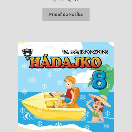
cena
cena
bola:
je:
Pridať do košíka
0,99 €.
0,94 €.