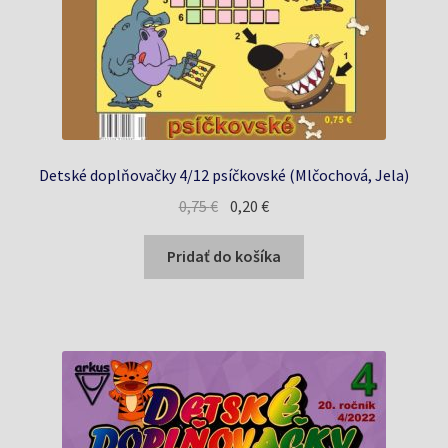
Detské doplňovačky 4/12 psíčkovské (Mlčochová, Jela)
Pôvodná
Aktuálna
0,75
€
0,20
€
cena
cena
bola:
je:
Pridať do košíka
0,75 €.
0,20 €.