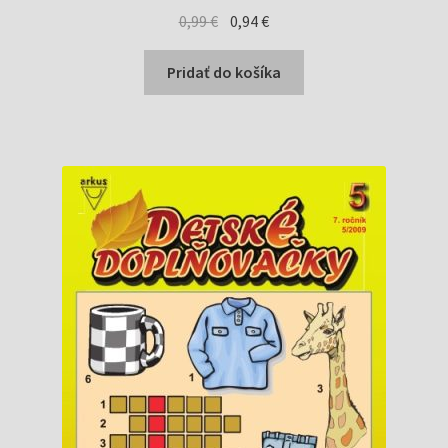
Pôvodná
Aktuálna
0,99
€
0,94
€
cena
cena
bola:
je:
Pridať do košíka
0,99 €.
0,94 €.