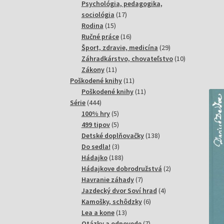
produktov
Psychológia, pedagogika,
17
sociológia
17
15
produktov
Rodina
15
produktov
16
Ručné práce
16
produktov
29
Šport, zdravie, medicína
29
produktov
10
Záhradkárstvo, chovateľstvo
10
11
produktov
Zákony
11
produktov
11
Poškodené knihy
11
produktov
11
Poškodené knihy
11
444
produktov
Série
444
produktov
5
100% hry
5
produktov
5
499 tipov
5
produktov
138
Detské doplňovačky
138
3
produktov
Do sedla!
3
produkty
188
Hádajko
188
produktov
2
Hádajkove dobrodružstvá
2
7
produkty
Havranie záhady
7
produktov
4
Jazdecký dvor Soví hrad
4
6
produkty
Kamošky, schôdzky
6
13
produktov
Lea a kone
13
produktov
7
Otázky a odpovede
7