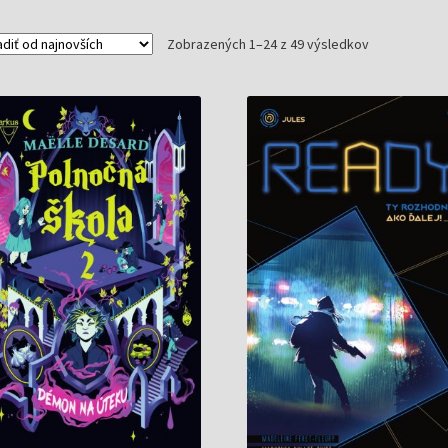
Zoradené
Zobrazených 1–24 z 49 výsledkov
podľa
najnovších