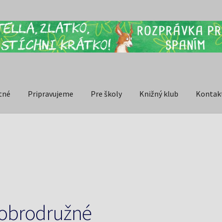
tné
Pripravujeme
Pre školy
Knižný klub
Kontak
obrodružné