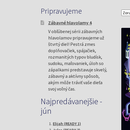
Pripravujeme
Zábavné hlavolamy 4
V obľúbenej sérii zábavných
hlavolamov pripravujeme už
štvrtý diel! Pestrá zmes
doplňovačiek, spájačiek,
rozmanitých typov bludísk,
sudoku, maľovaniek, úloh so
zápalkami predstavuje skvelý,
zábavný a aktívny spôsob,
akým môže tráviť vaše dieťa
svoj voľný čas.
Najpredávanejšie -
jún
Elijah (READY 1)
Jules (READY 3)