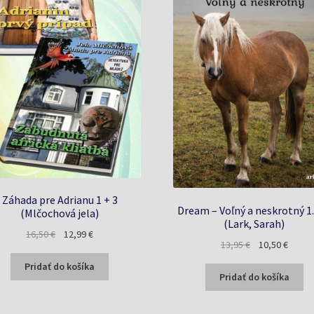
Záhada pre Adrianu 1 + 3
Dream – Voľný a neskrotný 1.
(Mlčochová jela)
(Lark, Sarah)
Pôvodná
Aktuálna
16,50
€
12,99
€
Pôvodná
Aktuál
13,95
€
10,50
€
cena
cena
cena
cena
bola:
je:
Pridať do košíka
bola:
je:
Pridať do košíka
16,50 €.
12,99 €.
13,95 €.
10,50 