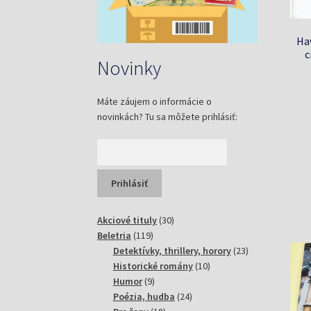
Hav
c
Novinky
Máte záujem o informácie o
novinkách? Tu sa môžete prihlásiť:
30
Akciové tituly
30
119
produktov
Beletria
119
produktov
23
Detektívky, thrillery, horory
23
10
produktov
Historické romány
10
9
produktov
Humor
9
produktov
24
Poézia, hudba
24