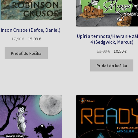
inson Crusoe (Defoe, Daniel)
Upíri a temnota/Havranie zá
Pôvodná
Aktuálna
17,90
€
15,99
€
4 (Sedgwick, Marcus)
cena
cena
Pôvodná
Aktuál
11,99
€
10,50
€
bola:
je:
Pridať do košíka
cena
cena
17,90 €.
15,99 €.
bola:
je:
Pridať do košíka
11,99 €.
10,50 