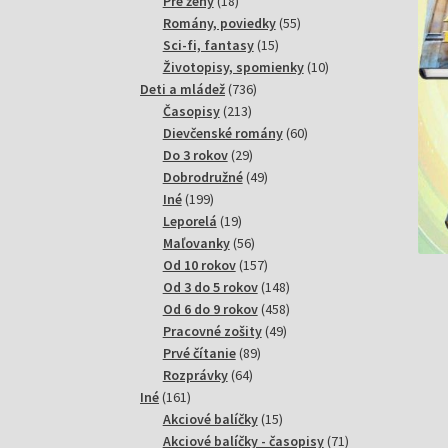
18
produktov
Pre ženy
18
produktov
55
Romány, poviedky
55
15
produktov
Sci-fi, fantasy
15
produktov
10
Životopisy, spomienky
10
736
produktov
Deti a mládež
736
213
produktov
Časopisy
213
produktov
60
Dievčenské romány
60
29
produktov
Do 3 rokov
29
produktov
49
Dobrodružné
49
199
produktov
Iné
199
produktov
19
Leporelá
19
produktov
56
Maľovanky
56
produktov
157
Od 10 rokov
157
produktov
148
Od 3 do 5 rokov
148
produktov
458
Od 6 do 9 rokov
458
49
produktov
Pracovné zošity
49
89
produktov
Prvé čítanie
89
64
produktov
Rozprávky
64
161
produktov
Iné
161
produktov
15
Akciové balíčky
15
produktov
71
Akciové balíčky - časopisy
71