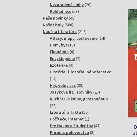
20
produktov
Nezaradené knihy
20
58
produktov
Pohľadnice
58
45
produktov
Naše novinky
45
568
produktov
Naše tituly
568
produktov
212
Náučná literatúra
212
produktov
14
Atlasy, mapy, cestovanie
14
13
produktov
Dom, byt
13
8
produktov
Ekonómia
8
produktov
7
Encyklopédie
7
4
produktov
Ezoterika
4
produkty
História, filozofia, náboženstvo
14
14
produktov
38
Hry, voľný čas
38
produktov
27
Jazyková lit., slovníky
27
produktov
Kuchárske knihy, gastronómia
22
22
produktov
10
Literatúra faktu
10
produktov
1
Počítače, internet
1
produkt
47
Pre žiakov a študentov
47
D
8
produktov
Príroda, poľovníctvo
8
z