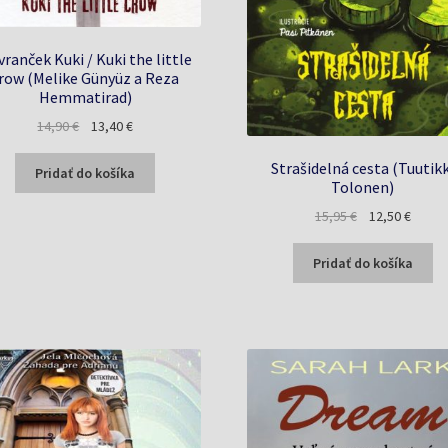
ranček Kuki / Kuki the little
row (Melike Günyüz a Reza
Hemmatirad)
Pôvodná
Aktuálna
14,90
€
13,40
€
cena
cena
Strašidelná cesta (Tuutikk
bola:
je:
Pridať do košíka
Tolonen)
14,90 €.
13,40 €.
Pôvodná
Aktuál
15,95
€
12,50
€
cena
cena
bola:
je:
Pridať do košíka
15,95 €.
12,50 