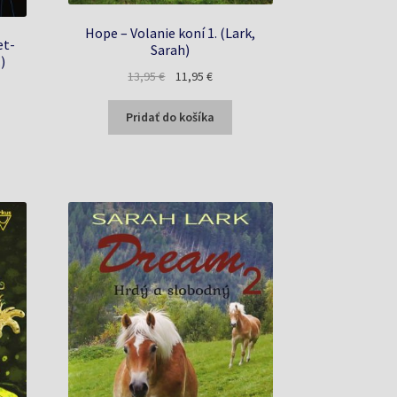
Hope – Volanie koní 1. (Lark,
et-
Sarah)
)
Pôvodná
Aktuálna
13,95
€
11,95
€
na
cena
cena
bola:
je:
Pridať do košíka
13,95 €.
11,95 €.
€.