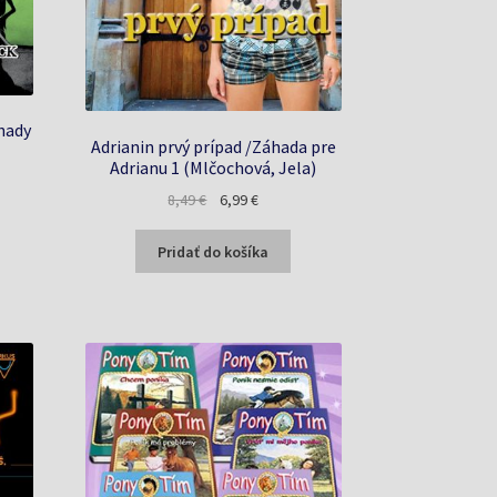
hady
Adrianin prvý prípad /Záhada pre
Adrianu 1 (Mlčochová, Jela)
na
Pôvodná
Aktuálna
8,49
€
6,99
€
cena
cena
bola:
je:
Pridať do košíka
€.
8,49 €.
6,99 €.