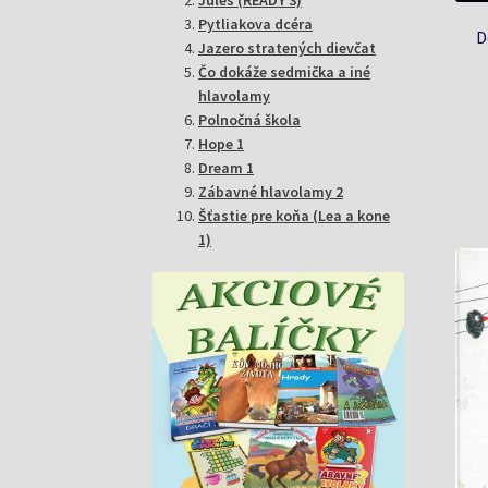
Pytliakova dcéra
D
Jazero stratených dievčat
Čo dokáže sedmička a iné
hlavolamy
Polnočná škola
Hope 1
Dream 1
Zábavné hlavolamy 2
Šťastie pre koňa (Lea a kone
1)