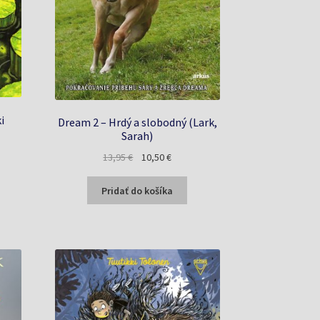
i
Dream 2 – Hrdý a slobodný (Lark,
Sarah)
na
Pôvodná
Aktuálna
13,95
€
10,50
€
cena
cena
bola:
je:
Pridať do košíka
€.
13,95 €.
10,50 €.