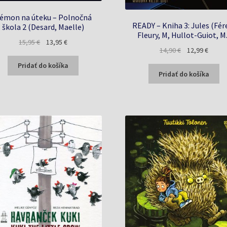
émon na úteku – Polnočná
READY – Kniha 3: Jules (Fér
škola 2 (Desard, Maelle)
Fleury, M, Hullot-Guiot, M.
Pôvodná
Aktuálna
15,95
€
13,95
€
Pôvodná
Aktuál
14,90
€
12,99
€
cena
cena
cena
cena
bola:
je:
Pridať do košíka
bola:
je:
Pridať do košíka
15,95 €.
13,95 €.
14,90 €.
12,99 