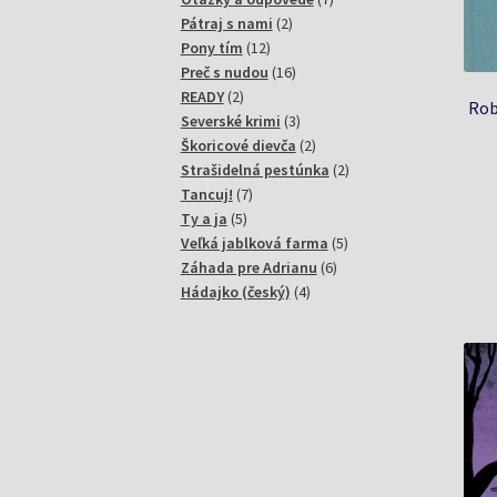
2
produktov
Pátraj s nami
2
12
produkty
Pony tím
12
produktov
16
Preč s nudou
16
2
produktov
READY
2
Rob
produkty
3
Severské krimi
3
produkty
2
Škoricové dievča
2
produkty
2
Strašidelná pestúnka
2
7
produkty
Tancuj!
7
5
produktov
Ty a ja
5
produktov
5
Veľká jablková farma
5
6
produktov
Záhada pre Adrianu
6
4
produktov
Hádajko (český)
4
produkty