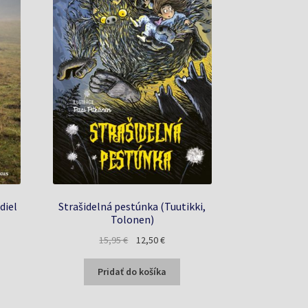
diel
Strašidelná pestúnka (Tuutikki,
Tolonen)
na
Pôvodná
Aktuálna
15,95
€
12,50
€
cena
cena
bola:
je:
Pridať do košíka
€.
15,95 €.
12,50 €.