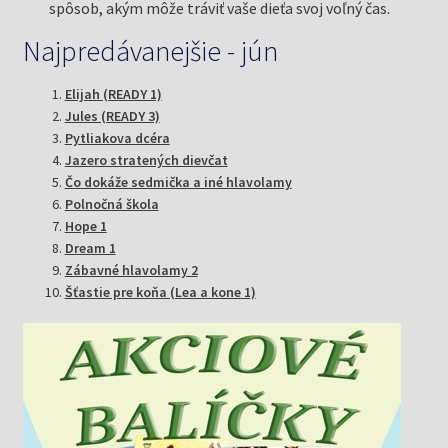
spôsob, akým môže tráviť vaše dieťa svoj voľný čas.
Najpredávanejšie - jún
Elijah (READY 1)
Jules (READY 3)
Pytliakova dcéra
Jazero stratených dievčat
Čo dokáže sedmička a iné hlavolamy
Polnočná škola
Hope 1
Dream 1
Zábavné hlavolamy 2
Šťastie pre koňa (Lea a kone 1)