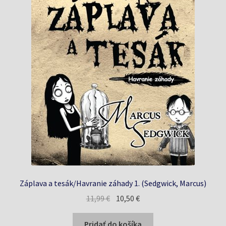
Záplava a tesák/Havranie záhady 1. (Sedgwick, Marcus)
Pôvodná
Aktuálna
11,99
€
10,50
€
cena
cena
bola:
je:
Pridať do košíka