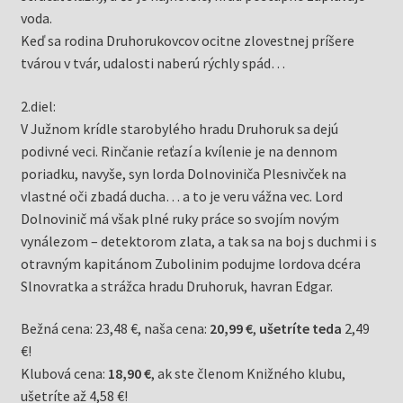
voda.
Keď sa rodina Druhorukovcov ocitne zlovestnej príšere
tvárou v tvár, udalosti naberú rýchly spád…
2.diel:
V Južnom krídle starobylého hradu Druhoruk sa dejú
podivné veci. Rinčanie reťazí a kvílenie je na dennom
poriadku, navyše, syn lorda Dolnoviniča Plesnivček na
vlastné oči zbadá ducha… a to je veru vážna vec. Lord
Dolnovinič má však plné ruky práce so svojím novým
vynálezom – detektorom zlata, a tak sa na boj s duchmi i s
otravným kapitánom Zubolinim podujme lordova dcéra
Slnovratka a strážca hradu Druhoruk, havran Edgar.
Bežná cena: 23,48 €, naša cena:
20,99 €
,
ušetríte teda
2,49
€!
Klubová cena:
18,90 €
, ak ste členom Knižného klubu,
ušetríte až 4,58 €!