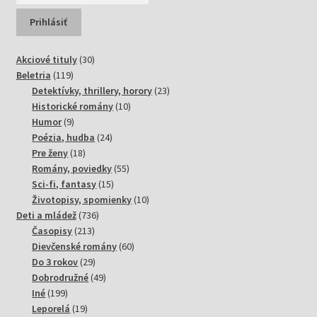
30
Akciové tituly
30
119
produktov
Beletria
119
produktov
23
Detektívky, thrillery, horory
23
10
produktov
Historické romány
10
9
produktov
Humor
9
produktov
24
Poézia, hudba
24
18
produktov
Pre ženy
18
produktov
55
Romány, poviedky
55
15
produktov
Sci-fi, fantasy
15
produktov
10
Životopisy, spomienky
10
736
produktov
Deti a mládež
736
213
produktov
Časopisy
213
produktov
60
Dievčenské romány
60
29
produktov
Do 3 rokov
29
produktov
49
Dobrodružné
49
199
produktov
Iné
199
produktov
19
Leporelá
19