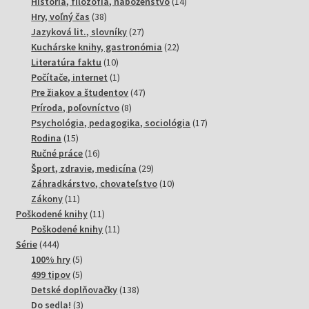
produkty
14
História, filozofia, náboženstvo
14
38
produktov
Hry, voľný čas
38
produktov
27
Jazyková lit., slovníky
27
produktov
22
Kuchárske knihy, gastronómia
22
10
produktov
Literatúra faktu
10
produktov
1
Počítače, internet
1
produkt
47
Pre žiakov a študentov
47
8
produktov
Príroda, poľovníctvo
8
produktov
17
Psychológia, pedagogika, sociológia
17
15
produktov
Rodina
15
produktov
16
Ručné práce
16
produktov
29
Šport, zdravie, medicína
29
produktov
10
Záhradkárstvo, chovateľstvo
10
11
produktov
Zákony
11
produktov
11
Poškodené knihy
11
produktov
11
Poškodené knihy
11
444
produktov
Série
444
produktov
5
100% hry
5
produktov
5
499 tipov
5
produktov
138
Detské doplňovačky
138
3
produktov
Do sedla!
3