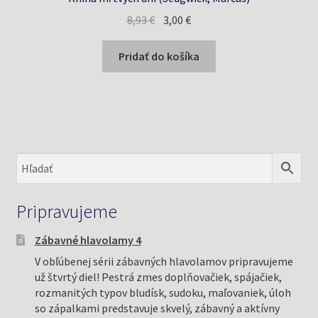
Pôvodná
Aktuálna
8,93
€
3,00
€
cena
cena
bola:
je:
Pridať do košíka
8,93 €.
3,00 €.
Pripravujeme
Zábavné hlavolamy 4
V obľúbenej sérii zábavných hlavolamov pripravujeme
už štvrtý diel! Pestrá zmes doplňovačiek, spájačiek,
rozmanitých typov bludísk, sudoku, maľovaniek, úloh
so zápalkami predstavuje skvelý, zábavný a aktívny