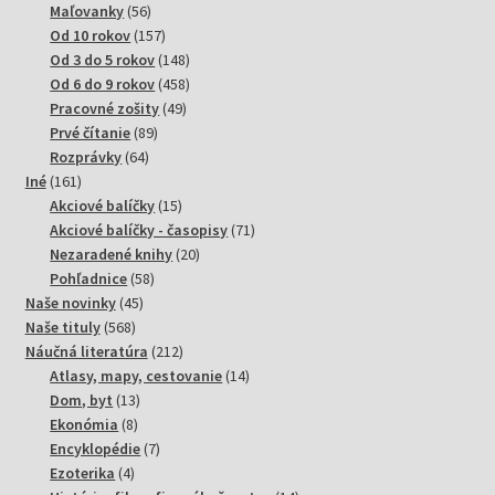
produktov
56
Maľovanky
56
produktov
157
Od 10 rokov
157
produktov
148
Od 3 do 5 rokov
148
produktov
458
Od 6 do 9 rokov
458
49
produktov
Pracovné zošity
49
89
produktov
Prvé čítanie
89
64
produktov
Rozprávky
64
161
produktov
Iné
161
produktov
15
Akciové balíčky
15
produktov
71
Akciové balíčky - časopisy
71
20
produktov
Nezaradené knihy
20
58
produktov
Pohľadnice
58
45
produktov
Naše novinky
45
568
produktov
Naše tituly
568
produktov
212
Náučná literatúra
212
produktov
14
Atlasy, mapy, cestovanie
14
13
produktov
Dom, byt
13
8
produktov
Ekonómia
8
produktov
7
Encyklopédie
7
4
produktov
Ezoterika
4