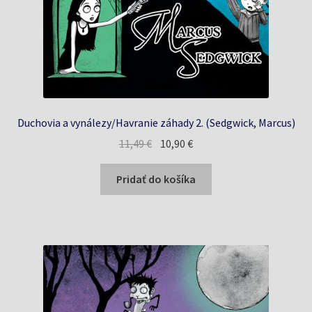
Duchovia a vynálezy/Havranie záhady 2. (Sedgwick, Marcus)
Pôvodná
Aktuálna
11,49
€
10,90
€
cena
cena
bola:
je:
Pridať do košíka
11,49 €.
10,90 €.