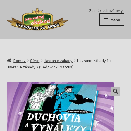
Preskočiť
Preskočiť
Zapnúť klubové ceny
na
na
Menu
navigáciu
obsah
Série
Časopisy
Domov
Série
Havranie záhady
Havranie záhady 1 +
Havranie záhady 2 (Sedgwick, Marcus)
E-knihy
Predplatné
Pripravujeme
Pre školy