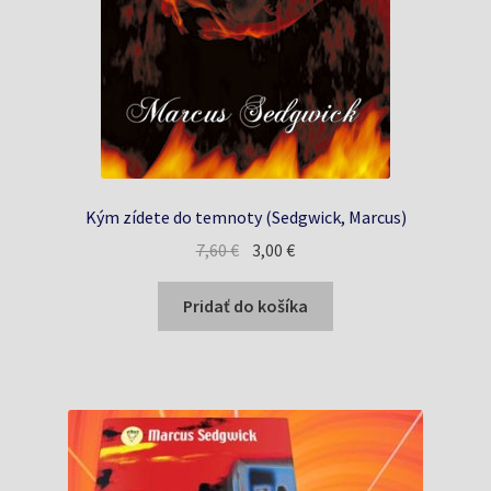
Kým zídete do temnoty (Sedgwick, Marcus)
Pôvodná
Aktuálna
7,60
€
3,00
€
cena
cena
bola:
je:
Pridať do košíka
7,60 €.
3,00 €.