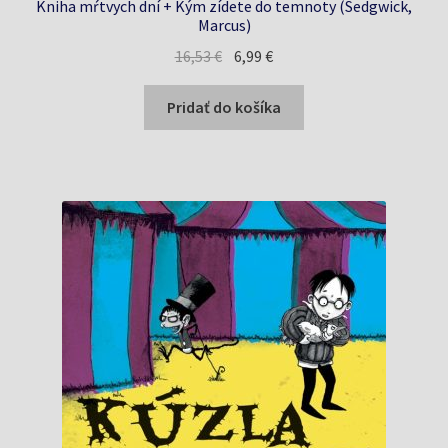
Kniha mŕtvych dní + Kým zídete do temnoty (Sedgwick,
Marcus)
Pôvodná
Aktuálna
16,53
€
6,99
€
cena
cena
bola:
je:
Pridať do košíka
16,53 €.
6,99 €.