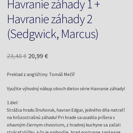
Havranie záhady 1 +
Havranie záhady 2
(Sedgwick, Marcus)
Pôvodná
Aktuálna
23,48
€
20,99
€
cena
cena
Preklad z angličtiny: Tomáš Mečíř
bola:
je:
23,48 €.
20,99 €.
Využite výhodný nákup oboch dielov série Havranie záhady!
1.diel:
Strážca hradu Druhoruk, havran Edgar, jedného dňa natrafí
na hrôzostrašnú záhadu! Pri hrade sa usadila príšera s
ohavným čiernym chvostom, z hradnej kuchyne sa začali
strácať slúžky, a čo je najhoršie, hrad postupne zaplavuje