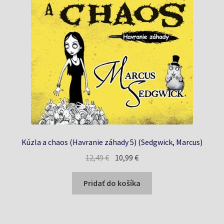
Kúzla a chaos (Havranie záhady 5) (Sedgwick, Marcus)
Pôvodná
Aktuálna
12,49
€
10,99
€
cena
cena
bola:
je:
Pridať do košíka
12,49 €.
10,99 €.