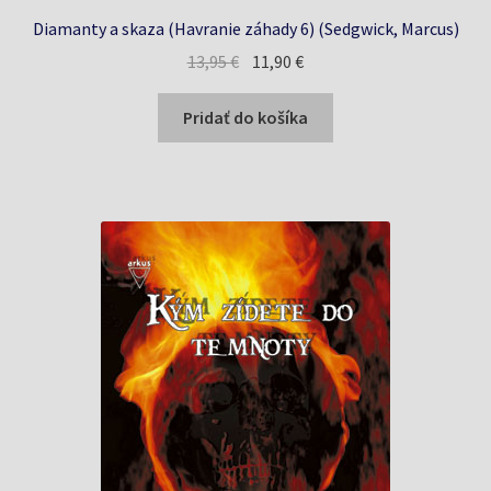
Diamanty a skaza (Havranie záhady 6) (Sedgwick, Marcus)
Pôvodná
Aktuálna
13,95
€
11,90
€
cena
cena
bola:
je:
Pridať do košíka
13,95 €.
11,90 €.