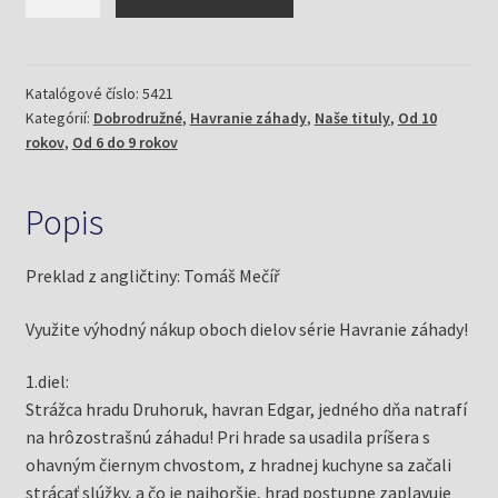
Havranie
záhady
1
+
Katalógové číslo:
5421
Kategórií:
Dobrodružné
,
Havranie záhady
,
Naše tituly
,
Od 10
Havranie
rokov
,
Od 6 do 9 rokov
záhady
2
(Sedgwick,
Popis
Marcus)
Preklad z angličtiny: Tomáš Mečíř
Využite výhodný nákup oboch dielov série Havranie záhady!
1.diel:
Strážca hradu Druhoruk, havran Edgar, jedného dňa natrafí
na hrôzostrašnú záhadu! Pri hrade sa usadila príšera s
ohavným čiernym chvostom, z hradnej kuchyne sa začali
strácať slúžky, a čo je najhoršie, hrad postupne zaplavuje