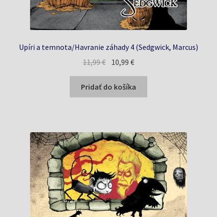
Upíri a temnota/Havranie záhady 4 (Sedgwick, Marcus)
Pôvodná
Aktuálna
11,99
€
10,99
€
cena
cena
bola:
je:
Pridať do košíka
11,99 €.
10,99 €.