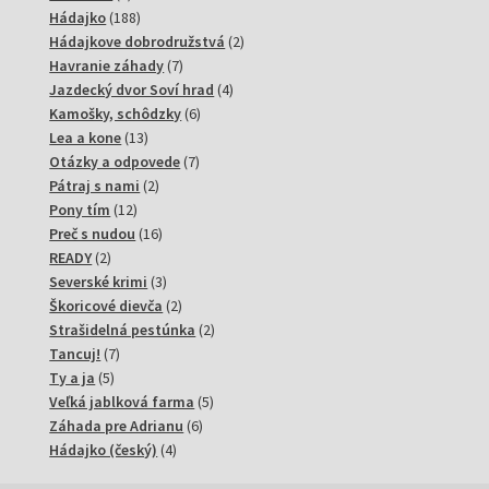
produkty
188
Hádajko
188
produktov
2
Hádajkove dobrodružstvá
2
7
produkty
Havranie záhady
7
produktov
4
Jazdecký dvor Soví hrad
4
6
produkty
Kamošky, schôdzky
6
13
produktov
Lea a kone
13
produktov
7
Otázky a odpovede
7
2
produktov
Pátraj s nami
2
12
produkty
Pony tím
12
produktov
16
Preč s nudou
16
2
produktov
READY
2
produkty
3
Severské krimi
3
produkty
2
Škoricové dievča
2
produkty
2
Strašidelná pestúnka
2
7
produkty
Tancuj!
7
5
produktov
Ty a ja
5
produktov
5
Veľká jablková farma
5
6
produktov
Záhada pre Adrianu
6
4
produktov
Hádajko (český)
4
produkty