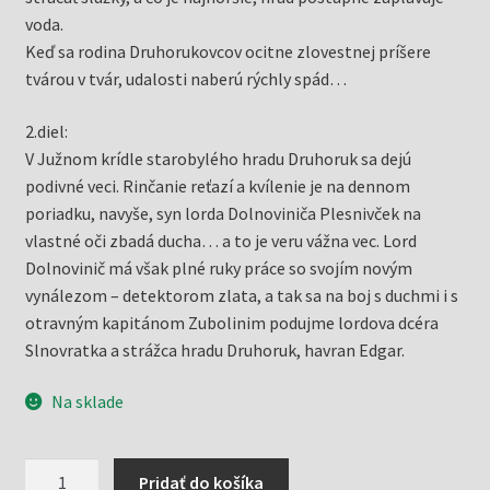
voda.
Keď sa rodina Druhorukovcov ocitne zlovestnej príšere
tvárou v tvár, udalosti naberú rýchly spád…
2.diel:
V Južnom krídle starobylého hradu Druhoruk sa dejú
podivné veci. Rinčanie reťazí a kvílenie je na dennom
poriadku, navyše, syn lorda Dolnoviniča Plesnivček na
vlastné oči zbadá ducha… a to je veru vážna vec. Lord
Dolnovinič má však plné ruky práce so svojím novým
vynálezom – detektorom zlata, a tak sa na boj s duchmi i s
otravným kapitánom Zubolinim podujme lordova dcéra
Slnovratka a strážca hradu Druhoruk, havran Edgar.
Na sklade
množstvo
Pridať do košíka