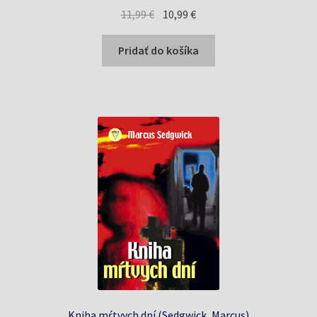
Pôvodná
Aktuálna
11,99
€
10,99
€
cena
cena
bola:
je:
Pridať do košíka
11,99 €.
10,99 €.
Kniha mŕtvych dní (Sedgwick, Marcus)