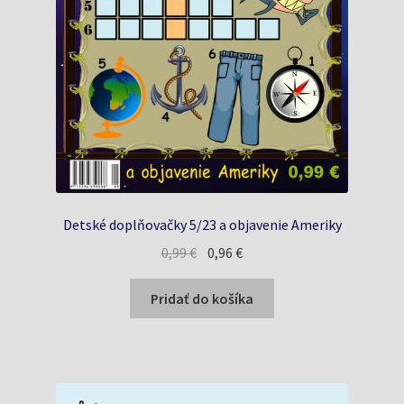
Detské doplňovačky 5/23 a objavenie Ameriky
Pôvodná
Aktuálna
0,99
€
0,96
€
cena
cena
bola:
je:
Pridať do košíka
0,99 €.
0,96 €.