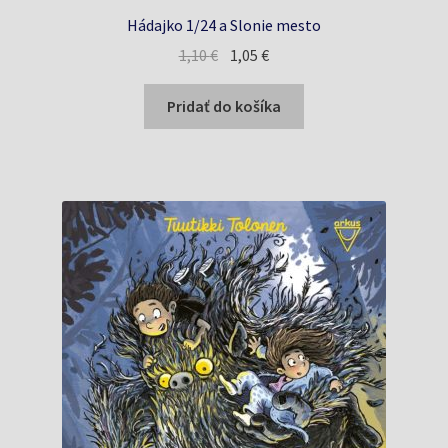
Hádajko 1/24 a Slonie mesto
Pôvodná
Aktuálna
1,10
€
1,05
€
cena
cena
bola:
je:
Pridať do košíka
1,10 €.
1,05 €.