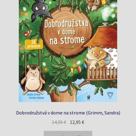
Dobrodružstvá v dome na strome (Grimm, Sandra)
Pôvodná
Aktuálna
14,95
€
12,95
€
cena
cena