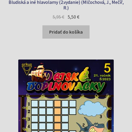
Bludiská a iné hlavolamy (2.vydanie) (Mlčochová, J., Mečíř,
R.)
Pôvodná
Aktuálna
5,95
€
5,50
€
cena
cena
bola:
je:
Pridať do košíka
5,95 €.
5,50 €.