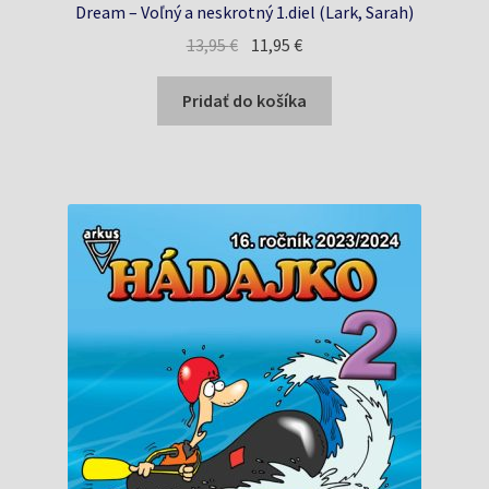
Dream – Voľný a neskrotný 1.diel (Lark, Sarah)
Pôvodná
Aktuálna
13,95
€
11,95
€
cena
cena
bola:
je:
Pridať do košíka
13,95 €.
11,95 €.