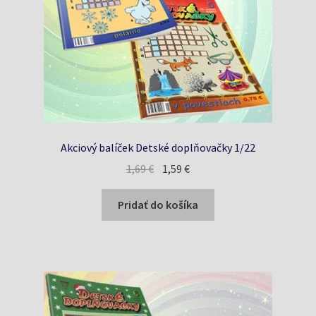
Akciový balíček Detské doplňovačky 1/22
Pôvodná
Aktuálna
1,69
€
1,59
€
cena
cena
bola:
je:
Pridať do košíka
1,69 €.
1,59 €.