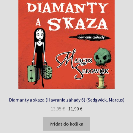
Diamanty a skaza (Havranie záhady 6) (Sedgwick, Marcus)
Pôvodná
Aktuálna
13,95
€
11,90
€
cena
cena
bola:
je:
Pridať do košíka
13,95 €.
11,90 €.