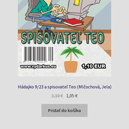
Hádajko 9/23 a spisovateľ Teo (Mlčochová, Jela)
Pôvodná
Aktuálna
1,10
€
1,05
€
cena
cena
bola:
je:
Pridať do košíka
1,10 €.
1,05 €.