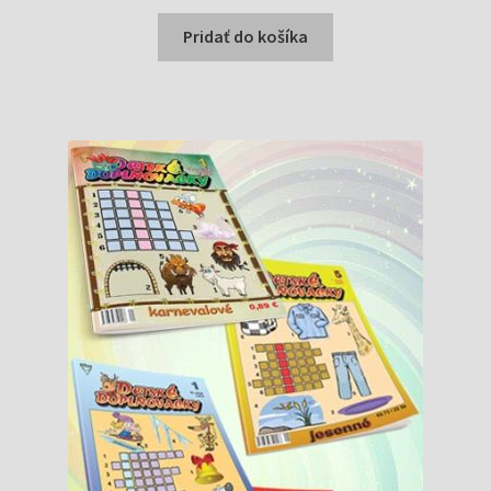
cena
cena
bola:
je:
Pridať do košíka
1,69 €.
1,59 €.