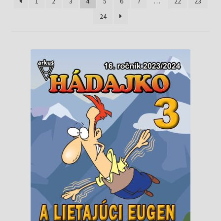
Knižný klub
1
2
3
4
5
6
7
…
22
23
24
Kontakt