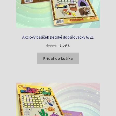
Akciový balíček Detské doplňovačky 6/21
Pôvodná
Aktuálna
1,69
€
1,59
€
cena
cena
bola:
je:
Pridať do košíka
1,69 €.
1,59 €.