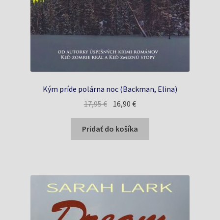
Kým príde polárna noc (Backman, Elina)
Pôvodná
Aktuálna
17,95
€
16,90
€
cena
cena
bola:
je:
Pridať do košíka
17,95 €.
16,90 €.