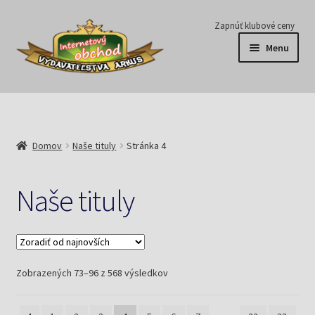
Preskočiť
Preskočiť
Zapnúť klubové ceny
na
na
Menu
navigáciu
obsah
Série
Časopisy
Domov
Naše tituly
Stránka 4
E-knihy
Naše tituly
Predplatné
Pripravujeme
Zoradené
Zobrazených 73–96 z 568 výsledkov
Pre školy
podľa
najnovších