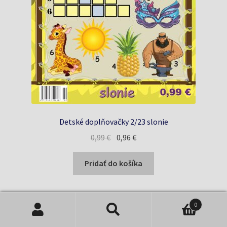
Detské doplňovačky 2/23 slonie
Pôvodná
Aktuálna
0,99
€
0,96
€
cena
cena
bola:
je:
Pridať do košíka
0,99 €.
0,96 €.
0