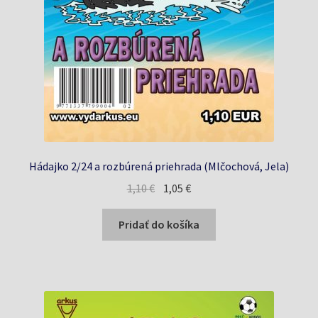
Hádajko 2/24 a rozbúrená priehrada (Mlčochová, Jela)
Pôvodná
Aktuálna
1,10
€
1,05
€
cena
cena
bola:
je:
Pridať do košíka
1,10 €.
1,05 €.