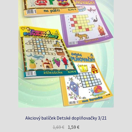
Akciový balíček Detské doplňovačky 3/21
Pôvodná
Aktuálna
1,69
€
1,59
€