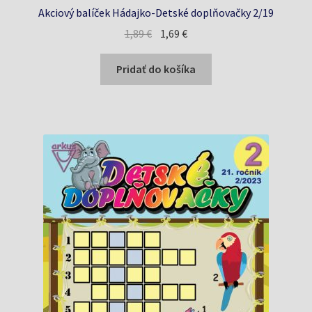
Akciový balíček Hádajko-Detské doplňovačky 2/19
Pôvodná
Aktuálna
1,89
€
1,69
€
cena
cena
bola:
je:
Pridať do košíka
1,89 €.
1,69 €.