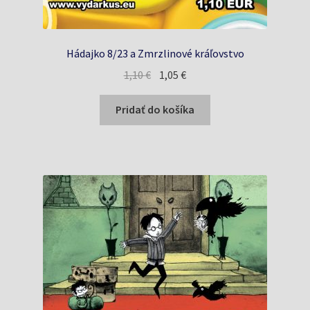
Hádajko 8/23 a Zmrzlinové kráľovstvo
Pôvodná
Aktuálna
1,10
€
1,05
€
cena
cena
bola:
je:
Pridať do košíka
1,10 €.
1,05 €.