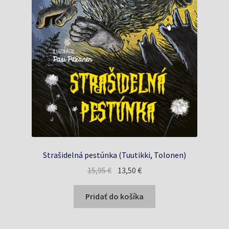
Strašidelná pestúnka (Tuutikki, Tolonen)
Pôvodná
Aktuálna
15,95
€
13,50
€
cena
cena
bola:
je:
Pridať do košíka
15,95 €.
13,50 €.