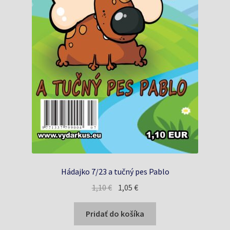
Hádajko 7/23 a tučný pes Pablo
Pôvodná
Aktuálna
1,10
€
1,05
€
cena
cena
bola:
je:
Pridať do košíka
1,10 €.
1,05 €.