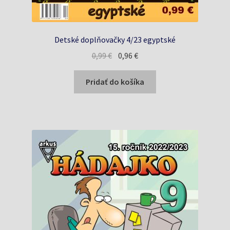
Detské doplňovačky 4/23 egyptské
Pôvodná
Aktuálna
0,99
€
0,96
€
cena
cena
bola:
je:
Pridať do košíka
0,99 €.
0,96 €.