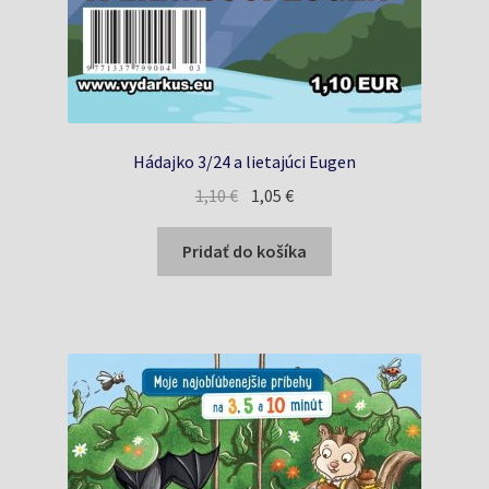
Hádajko 3/24 a lietajúci Eugen
Pôvodná
Aktuálna
1,10
€
1,05
€
cena
cena
bola:
je:
Pridať do košíka
1,10 €.
1,05 €.