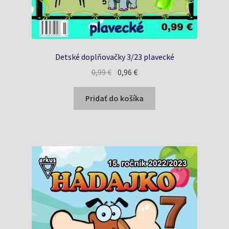
Detské doplňovačky 3/23 plavecké
Pôvodná
Aktuálna
0,99
€
0,96
€
cena
cena
bola:
je:
Pridať do košíka
0,99 €.
0,96 €.