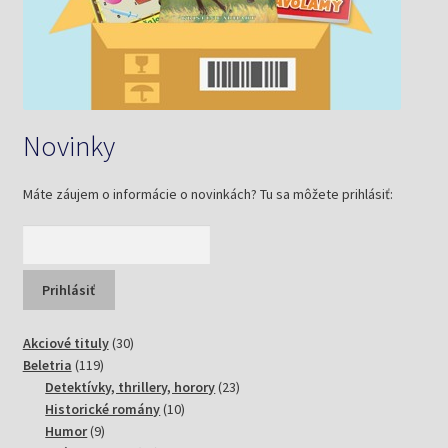
Novinky
Máte záujem o informácie o novinkách? Tu sa môžete prihlásiť:
30
Akciové tituly
30
119
produktov
Beletria
119
produktov
23
Detektívky, thrillery, horory
23
10
produktov
Historické romány
10
9
produktov
Humor
9