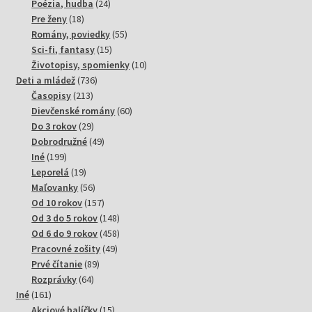
produktov
24
Poézia, hudba
24
18
produktov
Pre ženy
18
produktov
55
Romány, poviedky
55
15
produktov
Sci-fi, fantasy
15
produktov
10
Životopisy, spomienky
10
736
produktov
Deti a mládež
736
213
produktov
Časopisy
213
produktov
60
Dievčenské romány
60
29
produktov
Do 3 rokov
29
produktov
49
Dobrodružné
49
199
produktov
Iné
199
produktov
19
Leporelá
19
produktov
56
Maľovanky
56
produktov
157
Od 10 rokov
157
produktov
148
Od 3 do 5 rokov
148
produktov
458
Od 6 do 9 rokov
458
49
produktov
Pracovné zošity
49
89
produktov
Prvé čítanie
89
64
produktov
Rozprávky
64
161
produktov
Iné
161
produktov
15
Akciové balíčky
15