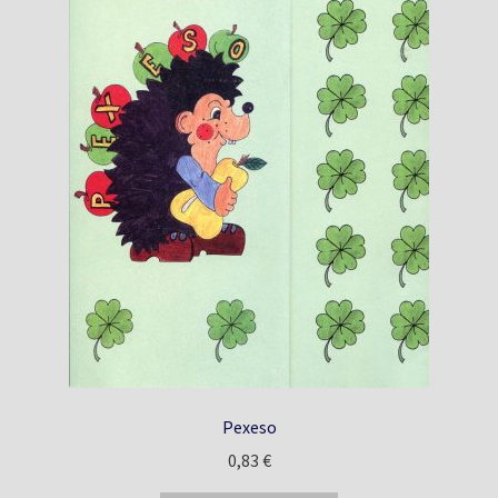
Pexeso
0,83
€