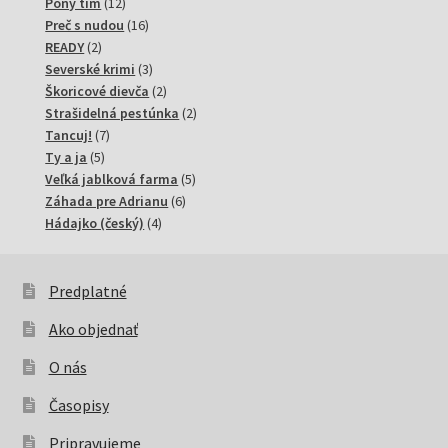
12
produkty
Pony tím
12
produktov
16
Preč s nudou
16
2
produktov
READY
2
produkty
3
Severské krimi
3
produkty
2
Škoricové dievča
2
produkty
2
Strašidelná pestúnka
2
7
produkty
Tancuj!
7
5
produktov
Ty a ja
5
produktov
5
Veľká jablková farma
5
6
produktov
Záhada pre Adrianu
6
4
produktov
Hádajko (český)
4
produkty
Predplatné
Ako objednať
O nás
Časopisy
Pripravujeme