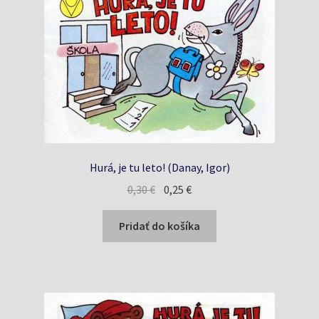
Hurá, je tu leto! (Danay, Igor)
Pôvodná
Aktuálna
0,30
€
0,25
€
cena
cena
bola:
je:
Pridať do košíka
0,30 €.
0,25 €.