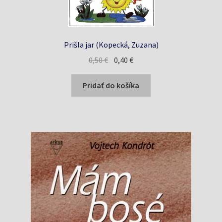
Prišla jar (Kopecká, Zuzana)
Pôvodná
Aktuálna
0,50
€
0,40
€
cena
cena
bola:
je:
Pridať do košíka
0,50 €.
0,40 €.