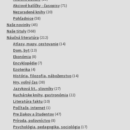
produktov
71
Akciové balíčky - časopisy
71
20
produktov
Nezaradené knihy
20
58
produktov
Pohľadnice
58
45
produktov
Naše novinky
45
568
produktov
Naše tituly
568
produktov
212
Náučná literatúra
212
produktov
14
Atlasy, mapy, cestovanie
14
13
produktov
Dom, byt
13
8
produktov
Ekonómia
8
produktov
7
Encyklopédie
7
4
produktov
Ezoterika
4
produkty
14
História, filozofia, náboženstvo
14
38
produktov
Hry, voľný čas
38
produktov
27
Jazyková lit., slovníky
27
produktov
22
Kuchárske knihy, gastronómia
22
10
produktov
Literatúra faktu
10
produktov
1
Počítače, internet
1
produkt
47
Pre žiakov a študentov
47
8
produktov
Príroda, poľovníctvo
8
produktov
17
Psychológia, pedagogika, sociológia
17