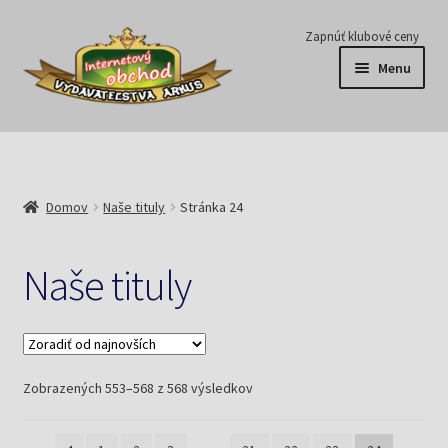
Preskočiť
Preskočiť
Zapnúť klubové ceny
na
na
Menu
navigáciu
obsah
Série
Časopisy
Domov
Naše tituly
Stránka 24
E-knihy
Naše tituly
Predplatné
Pripravujeme
Zoradené
Zobrazených 553–568 z 568 výsledkov
Pre školy
podľa
najnovších