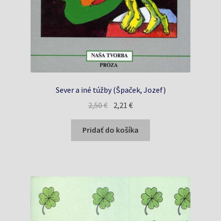
Sever a iné túžby (Špaček, Jozef)
Pôvodná
Aktuálna
2,50
€
2,21
€
cena
cena
bola:
je:
Pridať do košíka
2,50 €.
2,21 €.