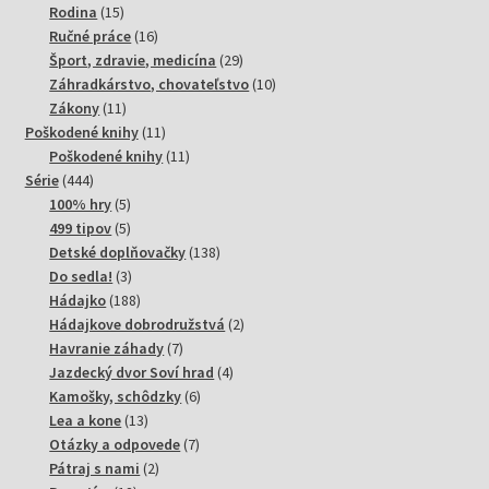
15
produktov
Rodina
15
produktov
16
Ručné práce
16
produktov
29
Šport, zdravie, medicína
29
produktov
10
Záhradkárstvo, chovateľstvo
10
11
produktov
Zákony
11
produktov
11
Poškodené knihy
11
produktov
11
Poškodené knihy
11
444
produktov
Série
444
produktov
5
100% hry
5
produktov
5
499 tipov
5
produktov
138
Detské doplňovačky
138
3
produktov
Do sedla!
3
produkty
188
Hádajko
188
produktov
2
Hádajkove dobrodružstvá
2
7
produkty
Havranie záhady
7
produktov
4
Jazdecký dvor Soví hrad
4
6
produkty
Kamošky, schôdzky
6
13
produktov
Lea a kone
13
produktov
7
Otázky a odpovede
7
2
produktov
Pátraj s nami
2