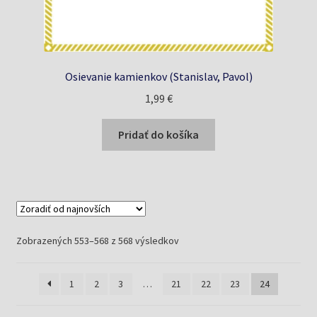
Osievanie kamienkov (Stanislav, Pavol)
1,99
€
Pridať do košíka
Zoradené
Zobrazených 553–568 z 568 výsledkov
podľa
najnovších
1
2
3
…
21
22
23
24