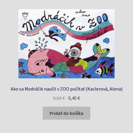
Ako sa Modráčik naučil v ZOO počítať (Kaclerová, Alena)
Pôvodná
Aktuálna
0,50
€
0,40
€
cena
cena
bola:
je:
Pridať do košíka
0,50 €.
0,40 €.