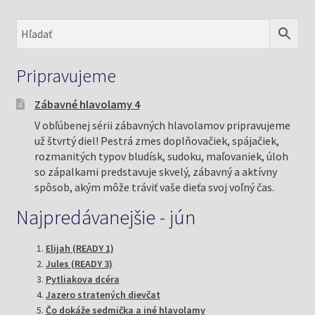
Pripravujeme
Zábavné hlavolamy 4
V obľúbenej sérii zábavných hlavolamov pripravujeme
už štvrtý diel! Pestrá zmes doplňovačiek, spájačiek,
rozmanitých typov bludísk, sudoku, maľovaniek, úloh
so zápalkami predstavuje skvelý, zábavný a aktívny
spôsob, akým môže tráviť vaše dieťa svoj voľný čas.
Najpredávanejšie - jún
Elijah (READY 1)
Jules (READY 3)
Pytliakova dcéra
Jazero stratených dievčat
Čo dokáže sedmička a iné hlavolamy