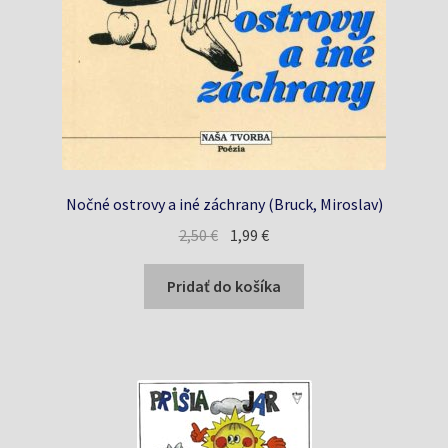
Nočné ostrovy a iné záchrany (Bruck, Miroslav)
Pôvodná
Aktuálna
2,50
€
1,99
€
cena
cena
bola:
je:
Pridať do košíka
2,50 €.
1,99 €.