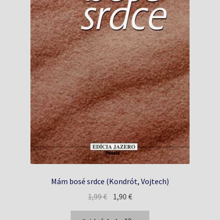
Mám bosé srdce (Kondrót, Vojtech)
Pôvodná
Aktuálna
1,99
€
1,90
€
cena
cena