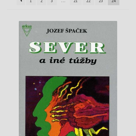
Knižný klub
1
2
3
…
21
22
23
24
Kontakt