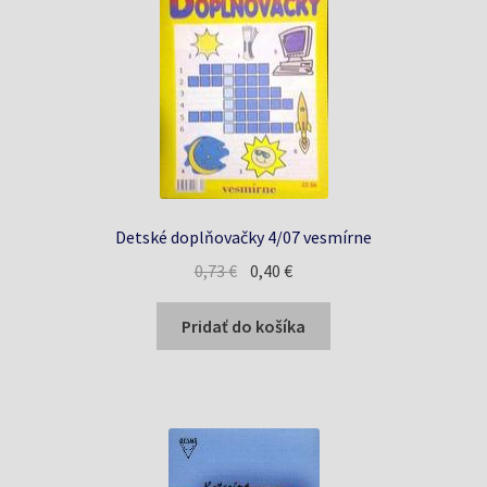
Detské doplňovačky 4/07 vesmírne
Pôvodná
Aktuálna
0,73
€
0,40
€
cena
cena
bola:
je:
Pridať do košíka
0,73 €.
0,40 €.