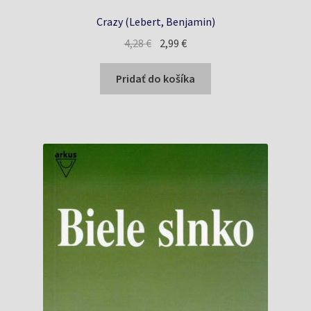
Crazy (Lebert, Benjamin)
Pôvodná
Aktuálna
4,28
€
2,99
€
cena
cena
bola:
je:
Pridať do košíka
4,28 €.
2,99 €.