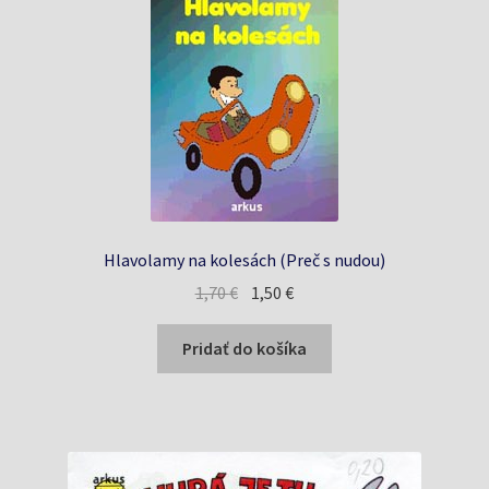
Hlavolamy na kolesách (Preč s nudou)
Pôvodná
Aktuálna
1,70
€
1,50
€
cena
cena
bola:
je:
Pridať do košíka
1,70 €.
1,50 €.