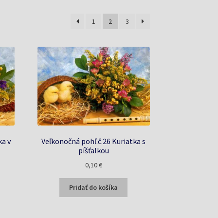
1
2
3
ka v
Veľkonočná pohľ.č.26 Kuriatka s
píšťalkou
0,10
€
Pridať do košíka