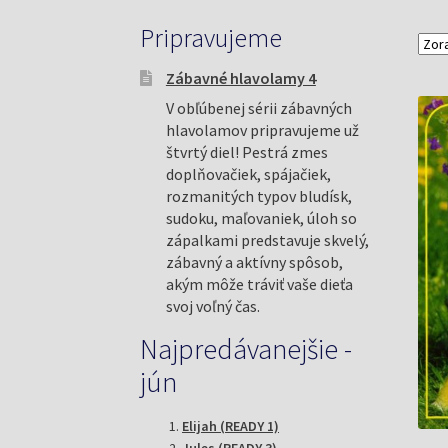
Pripravujeme
Zábavné hlavolamy 4
V obľúbenej sérii zábavných
hlavolamov pripravujeme už
štvrtý diel! Pestrá zmes
doplňovačiek, spájačiek,
rozmanitých typov bludísk,
sudoku, maľovaniek, úloh so
zápalkami predstavuje skvelý,
zábavný a aktívny spôsob,
akým môže tráviť vaše dieťa
svoj voľný čas.
Najpredávanejšie -
jún
Elijah (READY 1)
Jules (READY 3)