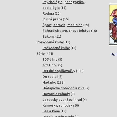
produktov
Psychológia, pedagogika,
17
sociológia
17
15
produktov
Rodina
15
produktov
16
Ručné práce
16
produktov
29
Šport, zdravie, medicína
29
produktov
10
Záhradkárstvo, chovateľstvo
10
11
produktov
Zákony
11
produktov
11
Poškodené knihy
11
produktov
11
Poškodené knihy
11
444
produktov
Série
444
Poh
produktov
5
100% hry
5
produktov
5
499 tipov
5
produktov
138
Detské doplňovačky
138
3
produktov
Do sedla!
3
produkty
188
Hádajko
188
produktov
2
Hádajkove dobrodružstvá
2
7
produkty
Havranie záhady
7
produktov
4
Jazdecký dvor Soví hrad
4
6
produkty
Kamošky, schôdzky
6
13
produktov
Lea a kone
13
produktov
7
Otázky a odpovede
7