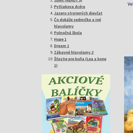
Ve
Pytliakova dcéra
Jazero stratených dievčat
Čo dokáže sedmička a iné
hlavolamy
Polnočná škola
Hope 1
Dream 1
Zábavné hlavolamy 2
Šťastie pre koňa (Lea a kone
1)