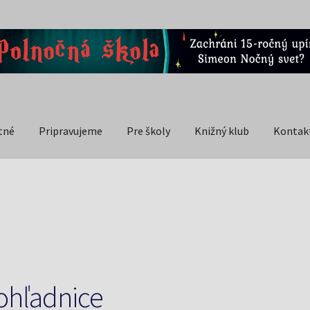
tné
Pripravujeme
Pre školy
Knižný klub
Kontak
ohľadnice