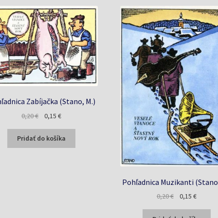
ľadnica Zabíjačka (Stano, M.)
Pôvodná
Aktuálna
0,20
€
0,15
€
cena
cena
bola:
je:
Pridať do košíka
0,20 €.
0,15 €.
Pohľadnica Muzikanti (Stano,
Pôvodná
Aktuáln
0,20
€
0,15
€
cena
cena
bola:
je: