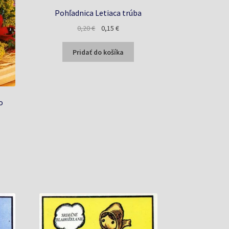
Pohľadnica Letiaca trúba
Pôvodná
Aktuálna
0,20
€
0,15
€
cena
cena
bola:
je:
Pridať do košíka
0,20 €.
0,15 €.
o