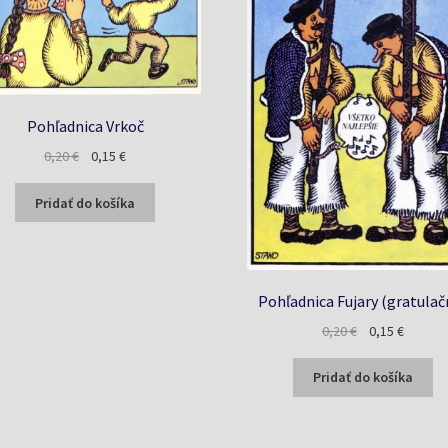
Pohľadnica Vrkoč
Pôvodná
Aktuálna
0,20
€
0,15
€
cena
cena
bola:
je:
Pridať do košíka
0,20 €.
0,15 €.
Pohľadnica Fujary (gratulač
Pôvodná
Aktuáln
0,20
€
0,15
€
cena
cena
bola:
je:
Pridať do košíka
0,20 €.
0,15 €.