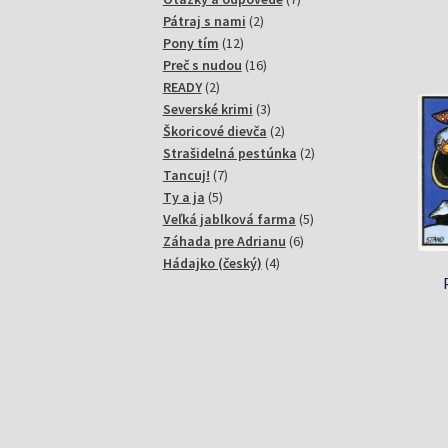
2
produktov
Pátraj s nami
2
12
produkty
Pony tím
12
produktov
16
Preč s nudou
16
2
produktov
READY
2
produkty
3
Severské krimi
3
produkty
2
Škoricové dievča
2
produkty
2
Strašidelná pestúnka
2
7
produkty
Tancuj!
7
5
produktov
Ty a ja
5
produktov
5
Veľká jablková farma
5
6
produktov
Záhada pre Adrianu
6
4
produktov
Hádajko (český)
4
produkty