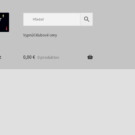
Preskočiť
Preskočiť
na
na
navigáciu
obsah
Vypnúť klubové ceny
t
0,00
€
0 produktov