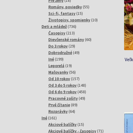
18
produktov
Pre ženy
18
produktov
55
Romány, poviedky
55
15
produktov
Sci-fi, fantasy
15
produktov
10
Životopisy, spomienky
10
736
produktov
Deti a mládež
736
213
produktov
Časopisy
213
produktov
60
Dievčenské romány
60
29
produktov
Do 3 rokov
29
produktov
49
Dobrodružné
49
199
produktov
Veľ
Iné
199
produktov
19
Leporelá
19
produktov
56
Maľovanky
56
produktov
157
Od 10 rokov
157
produktov
148
Od 3 do 5 rokov
148
produktov
458
Od 6 do 9 rokov
458
49
produktov
Pracovné zošity
49
89
produktov
Prvé čítanie
89
64
produktov
Rozprávky
64
161
produktov
Iné
161
produktov
15
Akciové balíčky
15
produktov
71
Akciové balíčky - časopisy
71