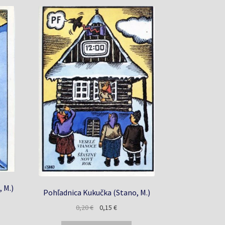
 M.)
Pohľadnica Kukučka (Stano, M.)
a
Pôvodná
Aktuálna
0,20
€
0,15
€
cena
cena