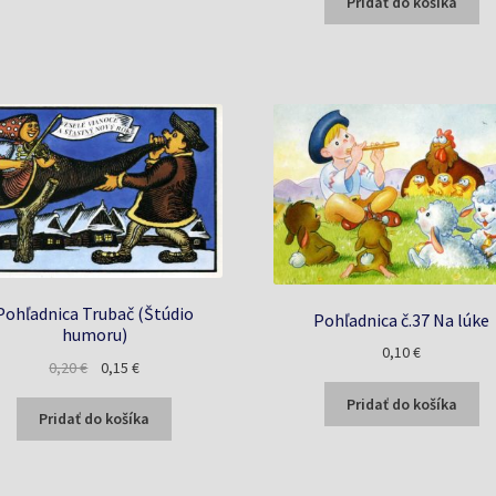
Pridať do košíka
0,20 €.
0,15 €.
Pohľadnica Trubač (Štúdio
Pohľadnica č.37 Na lúke
humoru)
0,10
€
Pôvodná
Aktuálna
0,20
€
0,15
€
cena
cena
Pridať do košíka
bola:
je:
Pridať do košíka
0,20 €.
0,15 €.