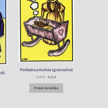
Pohľadnica Kolíska (gratulačná)
ná)
Pôvodná
Aktuálna
0,20
€
0,15
€
a
cena
cena
bola:
je:
Pridať do košíka
0,20 €.
0,15 €.