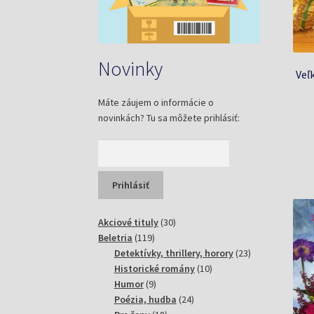
Novinky
Veľ
Máte záujem o informácie o
novinkách? Tu sa môžete prihlásiť:
30
Akciové tituly
30
119
produktov
Beletria
119
produktov
23
Detektívky, thrillery, horory
23
10
produktov
Historické romány
10
9
produktov
Humor
9
produktov
24
Poézia, hudba
24