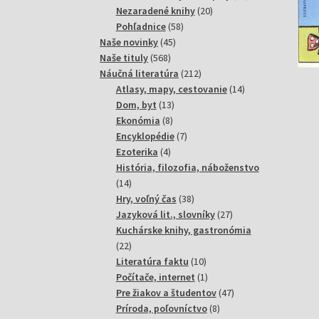
20
produktov
Nezaradené knihy
20
58
produktov
Pohľadnice
58
45
produktov
Naše novinky
45
568
produktov
Naše tituly
568
produktov
212
Náučná literatúra
212
produktov
14
Atlasy, mapy, cestovanie
14
13
produktov
Dom, byt
13
8
produktov
Ekonómia
8
produktov
7
Encyklopédie
7
4
produktov
Ezoterika
4
produkty
História, filozofia, náboženstvo
14
14
produktov
38
Hry, voľný čas
38
produktov
27
Jazyková lit., slovníky
27
produktov
Kuchárske knihy, gastronómia
22
22
produktov
10
Literatúra faktu
10
produktov
1
Počítače, internet
1
produkt
47
Pre žiakov a študentov
47
8
produktov
Príroda, poľovníctvo
8