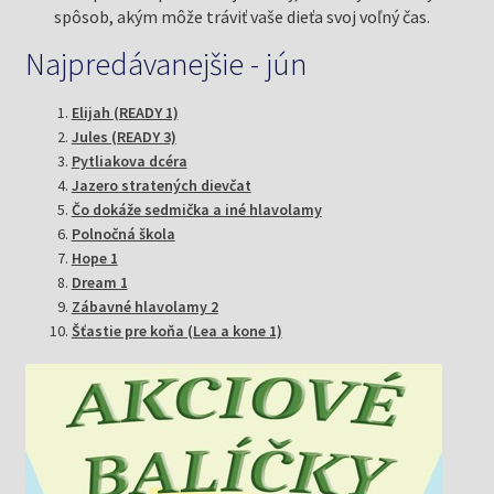
spôsob, akým môže tráviť vaše dieťa svoj voľný čas.
Najpredávanejšie - jún
Elijah (READY 1)
Jules (READY 3)
Pytliakova dcéra
Jazero stratených dievčat
Čo dokáže sedmička a iné hlavolamy
Polnočná škola
Hope 1
Dream 1
Zábavné hlavolamy 2
Šťastie pre koňa (Lea a kone 1)