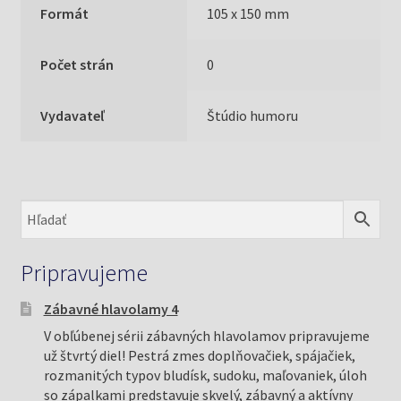
Formát
105 x 150 mm
Počet strán
0
Vydavateľ
Štúdio humoru
Pripravujeme
Zábavné hlavolamy 4
V obľúbenej sérii zábavných hlavolamov pripravujeme
už štvrtý diel! Pestrá zmes doplňovačiek, spájačiek,
rozmanitých typov bludísk, sudoku, maľovaniek, úloh
so zápalkami predstavuje skvelý, zábavný a aktívny