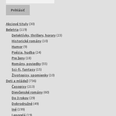
30
Akciové tituly
30
119
produktov
Beletria
119
produktov
23
Detektívky, thrillery, horory
23
10
produktov
Historické romány
10
9
produktov
Humor
9
produktov
24
Poézia, hudba
24
18
produktov
Pre ženy
18
produktov
55
Romány, poviedky
55
15
produktov
Sci-fi, fantasy
15
produktov
10
Životopisy, spomienky
10
736
produktov
Deti a mládež
736
213
produktov
Časopisy
213
produktov
60
Dievčenské romány
60
29
produktov
Do 3 rokov
29
produktov
49
Dobrodružné
49
199
produktov
Iné
199
produktov
19
Leporelá
19