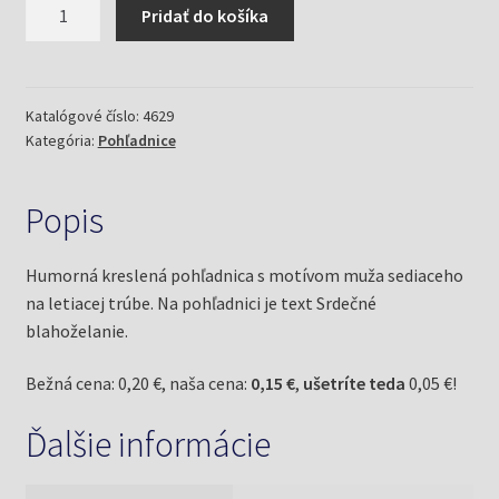
množstvo
Pridať do košíka
Pohľadnica
Letiaca
trúba
Katalógové číslo:
4629
Kategória:
Pohľadnice
Popis
Humorná kreslená pohľadnica s motívom muža sediaceho
na letiacej trúbe. Na pohľadnici je text Srdečné
blahoželanie.
Bežná cena: 0,20 €, naša cena:
0,15 €
,
ušetríte teda
0,05 €!
Ďalšie informácie