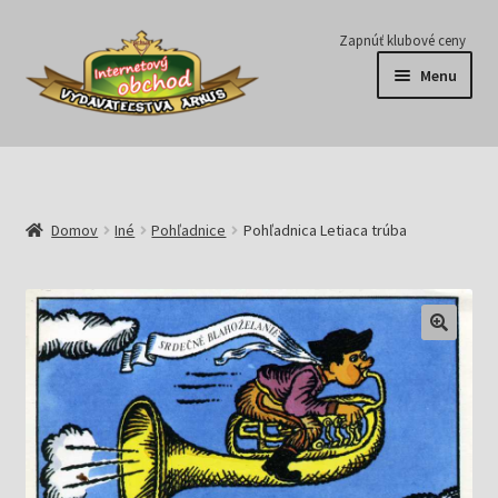
Preskočiť
Preskočiť
Zapnúť klubové ceny
na
na
Menu
navigáciu
obsah
Série
Časopisy
Domov
Iné
Pohľadnice
Pohľadnica Letiaca trúba
E-knihy
Predplatné
Pripravujeme
Pre školy