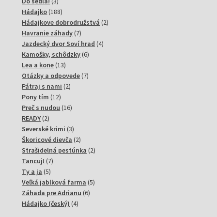
3
produktov
Do sedla!
3
produkty
188
Hádajko
188
produktov
2
Hádajkove dobrodružstvá
2
7
produkty
Havranie záhady
7
produktov
4
Jazdecký dvor Soví hrad
4
6
produkty
Kamošky, schôdzky
6
13
produktov
Lea a kone
13
produktov
7
Otázky a odpovede
7
2
produktov
Pátraj s nami
2
12
produkty
Pony tím
12
produktov
16
Preč s nudou
16
2
produktov
READY
2
produkty
3
Severské krimi
3
produkty
2
Škoricové dievča
2
produkty
2
Strašidelná pestúnka
2
7
produkty
Tancuj!
7
5
produktov
Ty a ja
5
produktov
5
Veľká jablková farma
5
6
produktov
Záhada pre Adrianu
6
4
produktov
Hádajko (český)
4
produkty