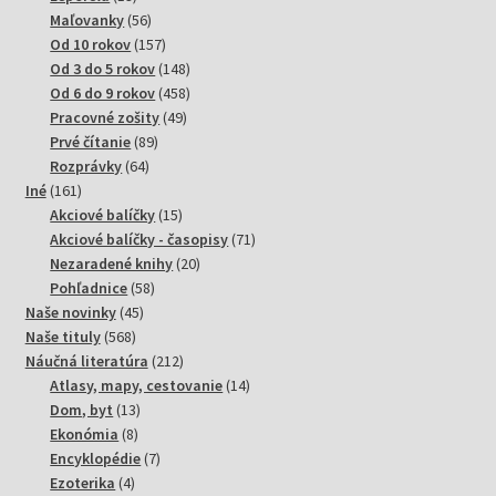
produktov
56
Maľovanky
56
produktov
157
Od 10 rokov
157
produktov
148
Od 3 do 5 rokov
148
produktov
458
Od 6 do 9 rokov
458
49
produktov
Pracovné zošity
49
89
produktov
Prvé čítanie
89
64
produktov
Rozprávky
64
161
produktov
Iné
161
produktov
15
Akciové balíčky
15
produktov
71
Akciové balíčky - časopisy
71
20
produktov
Nezaradené knihy
20
58
produktov
Pohľadnice
58
45
produktov
Naše novinky
45
568
produktov
Naše tituly
568
produktov
212
Náučná literatúra
212
produktov
14
Atlasy, mapy, cestovanie
14
13
produktov
Dom, byt
13
8
produktov
Ekonómia
8
produktov
7
Encyklopédie
7
4
produktov
Ezoterika
4