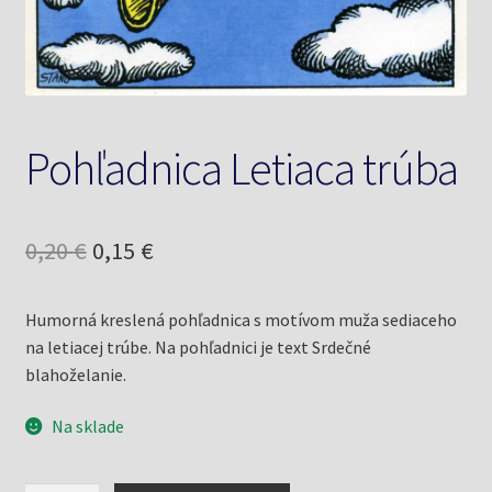
Knižný klub
Kontakt
Pohľadnica Letiaca trúba
Pôvodná
Aktuálna
0,20
€
0,15
€
cena
cena
Humorná kreslená pohľadnica s motívom muža sediaceho
bola:
je:
na letiacej trúbe. Na pohľadnici je text Srdečné
0,20 €.
0,15 €.
blahoželanie.
Na sklade