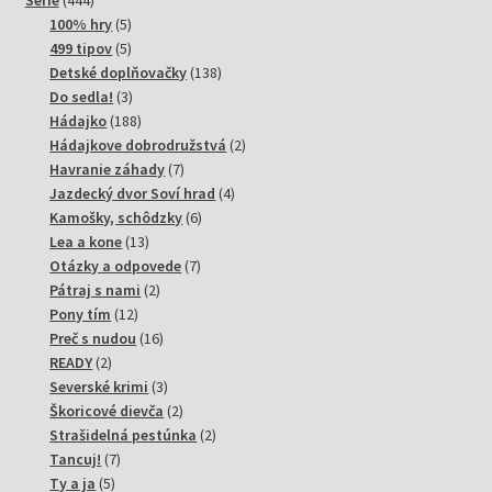
produktov
5
100% hry
5
produktov
5
499 tipov
5
produktov
138
Detské doplňovačky
138
3
produktov
Do sedla!
3
produkty
188
Hádajko
188
produktov
2
Hádajkove dobrodružstvá
2
7
produkty
Havranie záhady
7
produktov
4
Jazdecký dvor Soví hrad
4
6
produkty
Kamošky, schôdzky
6
13
produktov
Lea a kone
13
produktov
7
Otázky a odpovede
7
2
produktov
Pátraj s nami
2
12
produkty
Pony tím
12
produktov
16
Preč s nudou
16
2
produktov
READY
2
produkty
3
Severské krimi
3
produkty
2
Škoricové dievča
2
produkty
2
Strašidelná pestúnka
2
7
produkty
Tancuj!
7
5
produktov
Ty a ja
5