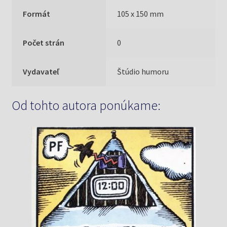
Formát
105 x 150 mm
Počet strán
0
Vydavateľ
Štúdio humoru
Od tohto autora ponúkame: