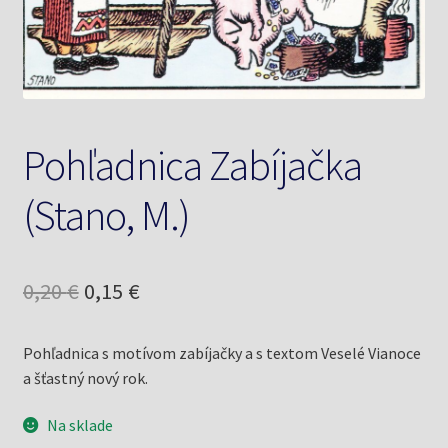
Knižný klub
Kontakt
Pohľadnica Zabíjačka
(Stano, M.)
Pôvodná
Aktuálna
0,20
€
0,15
€
cena
cena
Pohľadnica s motívom zabíjačky a s textom Veselé Vianoce
bola:
je:
a šťastný nový rok.
0,20 €.
0,15 €.
Na sklade