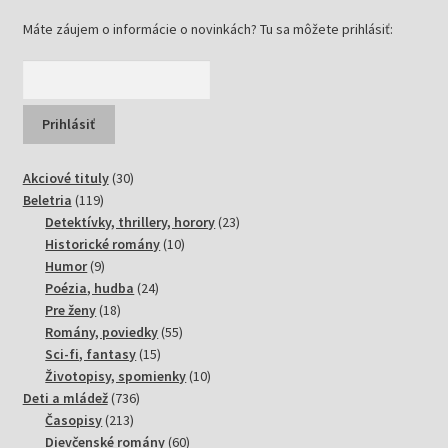
Máte záujem o informácie o novinkách? Tu sa môžete prihlásiť:
30
Akciové tituly
30
119
produktov
Beletria
119
produktov
23
Detektívky, thrillery, horory
23
10
produktov
Historické romány
10
9
produktov
Humor
9
produktov
24
Poézia, hudba
24
18
produktov
Pre ženy
18
produktov
55
Romány, poviedky
55
15
produktov
Sci-fi, fantasy
15
produktov
10
Životopisy, spomienky
10
736
produktov
Deti a mládež
736
213
produktov
Časopisy
213
produktov
60
Dievčenské romány
60