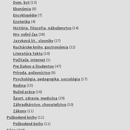
13
produktov
Dom, byt
13
8
produktov
Ekonómia
8
produktov
7
Encyklopédie
7
4
produktov
Ezoterika
4
produkty
14
História, filozofia, náboženstvo
14
38
produktov
Hry, voľný čas
38
produktov
27
Jazyková lit., slovníky
27
produktov
22
Kuchárske knihy, gastronómia
22
10
produktov
Literatúra faktu
10
produktov
1
Počítače, internet
1
produkt
47
Pre žiakov a študentov
47
8
produktov
Príroda, poľovníctvo
8
produktov
17
Psychológia, pedagogika, sociológia
17
15
produktov
Rodina
15
produktov
16
Ručné práce
16
produktov
29
Šport, zdravie, medicína
29
produktov
10
Záhradkárstvo, chovateľstvo
10
11
produktov
Zákony
11
produktov
11
Poškodené knihy
11
produktov
11
Poškodené knihy
11
444
produktov
Série
444