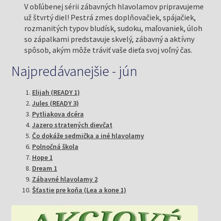
V obľúbenej sérii zábavných hlavolamov pripravujeme
už štvrtý diel! Pestrá zmes doplňovačiek, spájačiek,
rozmanitých typov bludísk, sudoku, maľovaniek, úloh
so zápalkami predstavuje skvelý, zábavný a aktívny
spôsob, akým môže tráviť vaše dieťa svoj voľný čas.
Najpredávanejšie - jún
Elijah (READY 1)
Jules (READY 3)
Pytliakova dcéra
Jazero stratených dievčat
Čo dokáže sedmička a iné hlavolamy
Polnočná škola
Hope 1
Dream 1
Zábavné hlavolamy 2
Šťastie pre koňa (Lea a kone 1)