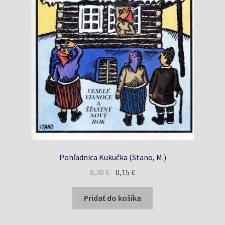
Pohľadnica Kukučka (Stano, M.)
Pôvodná
Aktuálna
0,20
€
0,15
€
cena
cena
bola:
je:
Pridať do košíka
0,20 €.
0,15 €.