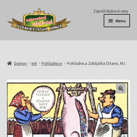
Preskočiť
Preskočiť
Zapnúť klubové ceny
na
na
Menu
navigáciu
obsah
Série
Časopisy
Domov
Iné
Pohľadnice
Pohľadnica Zabíjačka (Stano, M.)
E-knihy
Predplatné
Pripravujeme
Pre školy