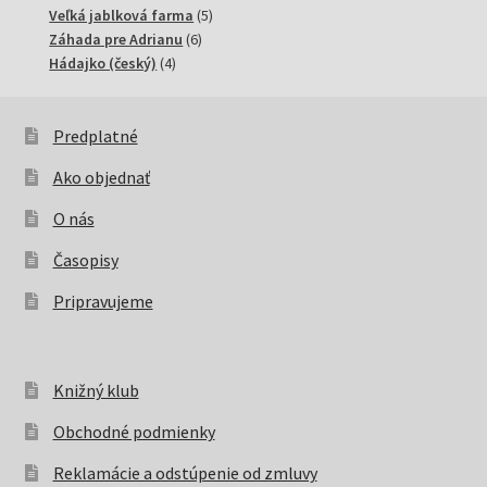
produktov
5
Veľká jablková farma
5
6
produktov
Záhada pre Adrianu
6
4
produktov
Hádajko (český)
4
produkty
Predplatné
Ako objednať
O nás
Časopisy
Pripravujeme
Knižný klub
Obchodné podmienky
Reklamácie a odstúpenie od zmluvy