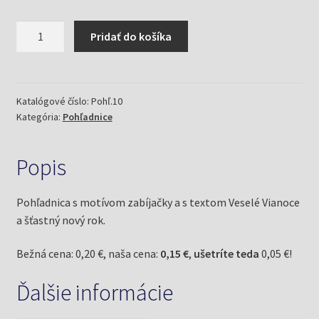
množstvo
Pridať do košíka
Pohľadnica
Zabíjačka
(Stano,
M.)
Katalógové číslo:
Pohľ.10
Kategória:
Pohľadnice
Popis
Pohľadnica s motívom zabíjačky a s textom Veselé Vianoce
a šťastný nový rok.
Bežná cena: 0,20 €, naša cena:
0,15 €
,
ušetríte teda
0,05 €!
Ďalšie informácie