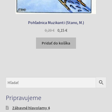
Pohľadnica Muzikanti (Stano, M.)
Pôvodná
Aktuálna
0,20
€
0,15
€
cena
cena
bola:
je:
Pridať do košíka
0,20 €.
0,15 €.
Pripravujeme
Zábavné hlavolamy 4