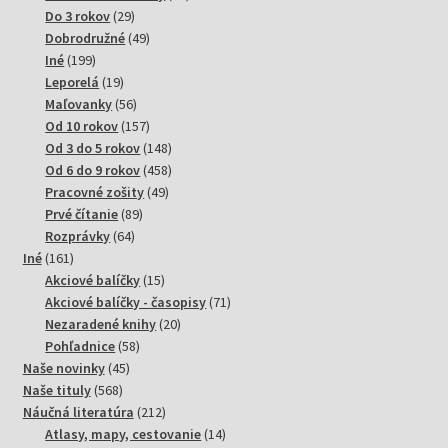
29
produktov
Do 3 rokov
29
produktov
49
Dobrodružné
49
199
produktov
Iné
199
produktov
19
Leporelá
19
produktov
56
Maľovanky
56
produktov
157
Od 10 rokov
157
produktov
148
Od 3 do 5 rokov
148
produktov
458
Od 6 do 9 rokov
458
49
produktov
Pracovné zošity
49
89
produktov
Prvé čítanie
89
64
produktov
Rozprávky
64
161
produktov
Iné
161
produktov
15
Akciové balíčky
15
produktov
71
Akciové balíčky - časopisy
71
20
produktov
Nezaradené knihy
20
58
produktov
Pohľadnice
58
45
produktov
Naše novinky
45
568
produktov
Naše tituly
568
produktov
212
Náučná literatúra
212
produktov
14
Atlasy, mapy, cestovanie
14