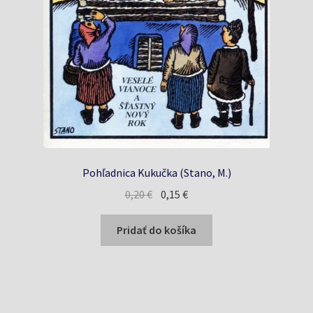
Pohľadnica Kukučka (Stano, M.)
Pôvodná
Aktuálna
0,20
€
0,15
€
cena
cena
bola:
je:
Pridať do košíka
0,20 €.
0,15 €.