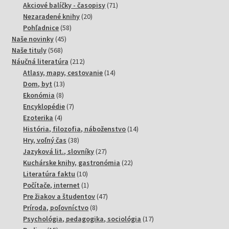
produktov
71
Akciové balíčky - časopisy
71
20
produktov
Nezaradené knihy
20
58
produktov
Pohľadnice
58
45
produktov
Naše novinky
45
568
produktov
Naše tituly
568
produktov
212
Náučná literatúra
212
produktov
14
Atlasy, mapy, cestovanie
14
13
produktov
Dom, byt
13
8
produktov
Ekonómia
8
produktov
7
Encyklopédie
7
4
produktov
Ezoterika
4
produkty
14
História, filozofia, náboženstvo
14
38
produktov
Hry, voľný čas
38
produktov
27
Jazyková lit., slovníky
27
produktov
22
Kuchárske knihy, gastronómia
22
10
produktov
Literatúra faktu
10
produktov
1
Počítače, internet
1
produkt
47
Pre žiakov a študentov
47
8
produktov
Príroda, poľovníctvo
8
produktov
17
Psychológia, pedagogika, sociológia
17