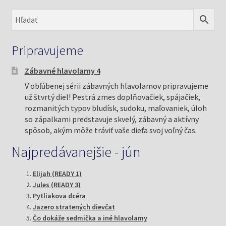
Pripravujeme
Zábavné hlavolamy 4
V obľúbenej sérii zábavných hlavolamov pripravujeme
už štvrtý diel! Pestrá zmes doplňovačiek, spájačiek,
rozmanitých typov bludísk, sudoku, maľovaniek, úloh
so zápalkami predstavuje skvelý, zábavný a aktívny
spôsob, akým môže tráviť vaše dieťa svoj voľný čas.
Najpredávanejšie - jún
Elijah (READY 1)
Jules (READY 3)
Pytliakova dcéra
Jazero stratených dievčat
Čo dokáže sedmička a iné hlavolamy