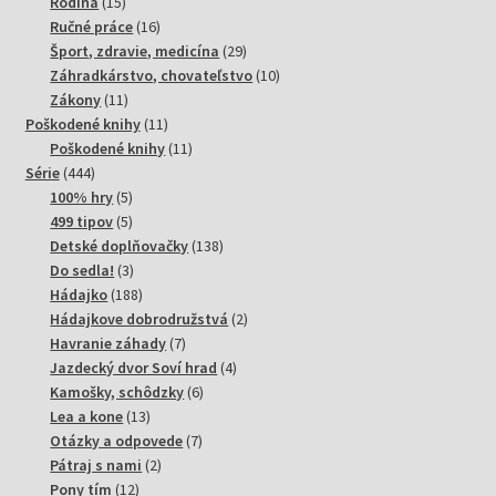
15
produktov
Rodina
15
produktov
16
Ručné práce
16
produktov
29
Šport, zdravie, medicína
29
produktov
10
Záhradkárstvo, chovateľstvo
10
11
produktov
Zákony
11
produktov
11
Poškodené knihy
11
produktov
11
Poškodené knihy
11
444
produktov
Série
444
produktov
5
100% hry
5
produktov
5
499 tipov
5
produktov
138
Detské doplňovačky
138
3
produktov
Do sedla!
3
produkty
188
Hádajko
188
produktov
2
Hádajkove dobrodružstvá
2
7
produkty
Havranie záhady
7
produktov
4
Jazdecký dvor Soví hrad
4
6
produkty
Kamošky, schôdzky
6
13
produktov
Lea a kone
13
produktov
7
Otázky a odpovede
7
2
produktov
Pátraj s nami
2
12
produkty
Pony tím
12