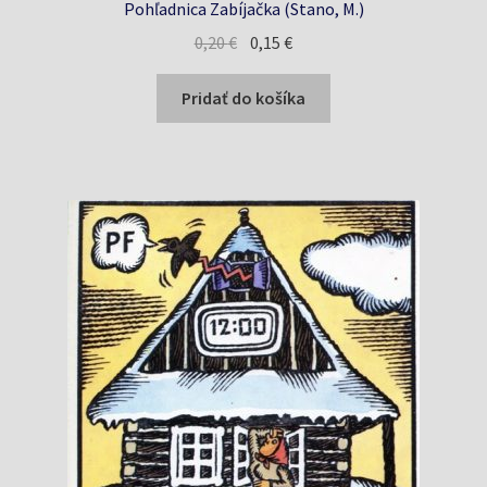
Pohľadnica Zabíjačka (Stano, M.)
Pôvodná
Aktuálna
0,20
€
0,15
€
cena
cena
bola:
je:
Pridať do košíka
0,20 €.
0,15 €.