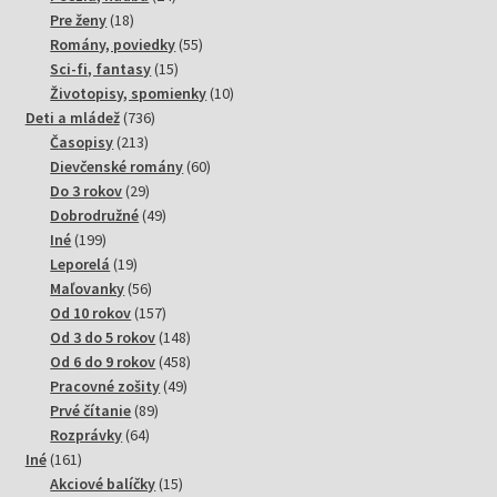
18
produktov
Pre ženy
18
produktov
55
Romány, poviedky
55
15
produktov
Sci-fi, fantasy
15
produktov
10
Životopisy, spomienky
10
736
produktov
Deti a mládež
736
213
produktov
Časopisy
213
produktov
60
Dievčenské romány
60
29
produktov
Do 3 rokov
29
produktov
49
Dobrodružné
49
199
produktov
Iné
199
produktov
19
Leporelá
19
produktov
56
Maľovanky
56
produktov
157
Od 10 rokov
157
produktov
148
Od 3 do 5 rokov
148
produktov
458
Od 6 do 9 rokov
458
49
produktov
Pracovné zošity
49
89
produktov
Prvé čítanie
89
64
produktov
Rozprávky
64
161
produktov
Iné
161
produktov
15
Akciové balíčky
15