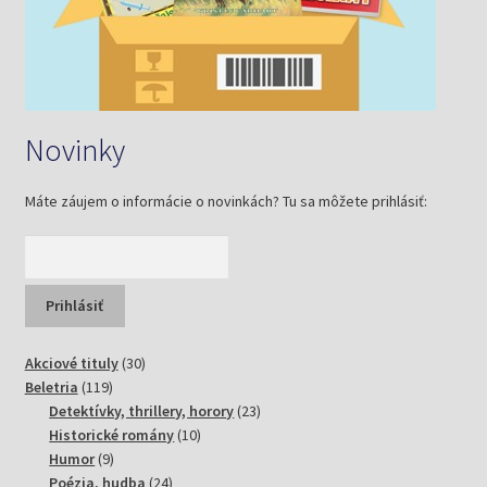
Novinky
Máte záujem o informácie o novinkách? Tu sa môžete prihlásiť:
30
Akciové tituly
30
119
produktov
Beletria
119
produktov
23
Detektívky, thrillery, horory
23
10
produktov
Historické romány
10
9
produktov
Humor
9
produktov
24
Poézia, hudba
24