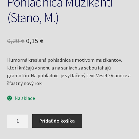
Pohľadnica Muzikanti
(Stano, M.)
Pôvodná
Aktuálna
0,20
€
0,15
€
cena
cena
Humorná kreslená pohľadnica s motívom muzikantov,
bola:
je:
ktorí kráčajú v snehu a na saniach za sebou ťahajú
0,20 €.
0,15 €.
gramofón. Na pohľadnici je vytlačený text Veselé Vianoce a
šťastný nový rok.
Na sklade
množstvo
Pridať do košíka
Pohľadnica
Muzikanti