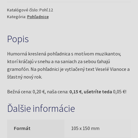
(Stano,
M.)
Katalógové číslo:
Pohľ.12
Kategória:
Pohľadnice
Popis
Humorná kreslená pohľadnica s motívom muzikantov,
ktorí kráčajú v snehu a na saniach za sebou ťahajú
gramofón. Na pohľadnici je vytlačený text Veselé Vianoce a
šťastný nový rok.
Bežná cena: 0,20 €, naša cena:
0,15 €
,
ušetríte teda
0,05 €!
Ďalšie informácie
Formát
105 x 150 mm