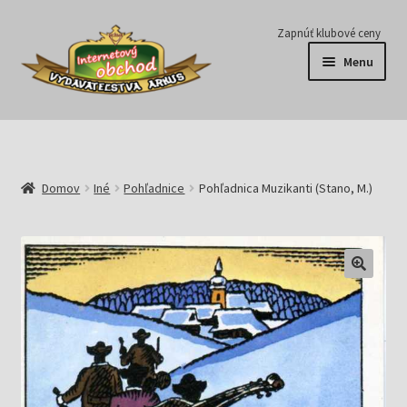
Preskočiť
Preskočiť
Zapnúť klubové ceny
na
na
Menu
navigáciu
obsah
Série
Časopisy
Domov
Iné
Pohľadnice
Pohľadnica Muzikanti (Stano, M.)
E-knihy
Predplatné
Pripravujeme
Pre školy