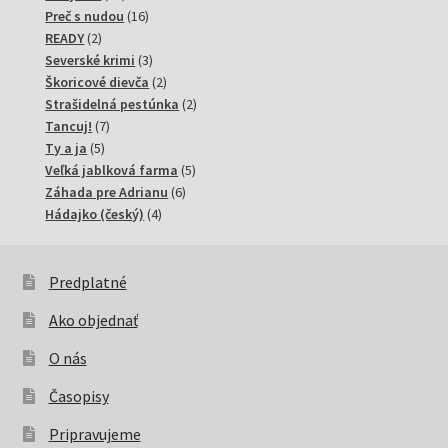
produktov
16
Preč s nudou
16
2
produktov
READY
2
produkty
3
Severské krimi
3
produkty
2
Škoricové dievča
2
produkty
2
Strašidelná pestúnka
2
7
produkty
Tancuj!
7
5
produktov
Ty a ja
5
produktov
5
Veľká jablková farma
5
6
produktov
Záhada pre Adrianu
6
4
produktov
Hádajko (český)
4
produkty
Predplatné
Ako objednať
O nás
Časopisy
Pripravujeme