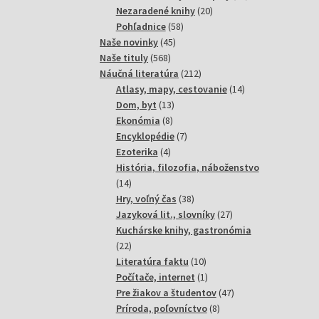
20
produktov
Nezaradené knihy
20
58
produktov
Pohľadnice
58
45
produktov
Naše novinky
45
568
produktov
Naše tituly
568
produktov
212
Náučná literatúra
212
produktov
14
Atlasy, mapy, cestovanie
14
13
produktov
Dom, byt
13
8
produktov
Ekonómia
8
produktov
7
Encyklopédie
7
4
produktov
Ezoterika
4
produkty
História, filozofia, náboženstvo
14
14
produktov
38
Hry, voľný čas
38
produktov
27
Jazyková lit., slovníky
27
produktov
Kuchárske knihy, gastronómia
22
22
produktov
10
Literatúra faktu
10
produktov
1
Počítače, internet
1
produkt
47
Pre žiakov a študentov
47
8
produktov
Príroda, poľovníctvo
8