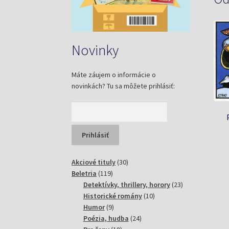
Novinky
Máte záujem o informácie o
novinkách? Tu sa môžete prihlásiť:
30
Akciové tituly
30
119
produktov
Beletria
119
produktov
23
Detektívky, thrillery, horory
23
10
produktov
Historické romány
10
9
produktov
Humor
9
produktov
24
Poézia, hudba
24