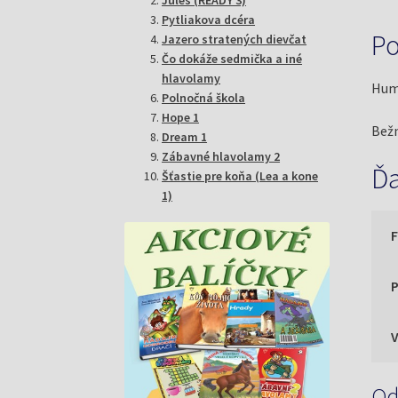
Pytliakova dcéra
Po
Jazero stratených dievčat
Čo dokáže sedmička a iné
hlavolamy
Humo
Polnočná škola
Hope 1
Bežn
Dream 1
Zábavné hlavolamy 2
Ďa
Šťastie pre koňa (Lea a kone
1)
P
Od