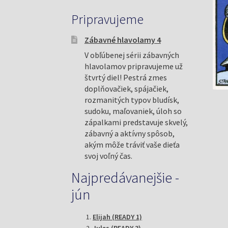
Pripravujeme
Zábavné hlavolamy 4
V obľúbenej sérii zábavných
hlavolamov pripravujeme už
štvrtý diel! Pestrá zmes
doplňovačiek, spájačiek,
rozmanitých typov bludísk,
sudoku, maľovaniek, úloh so
zápalkami predstavuje skvelý,
zábavný a aktívny spôsob,
akým môže tráviť vaše dieťa
svoj voľný čas.
Najpredávanejšie -
jún
Elijah (READY 1)
Jules (READY 3)