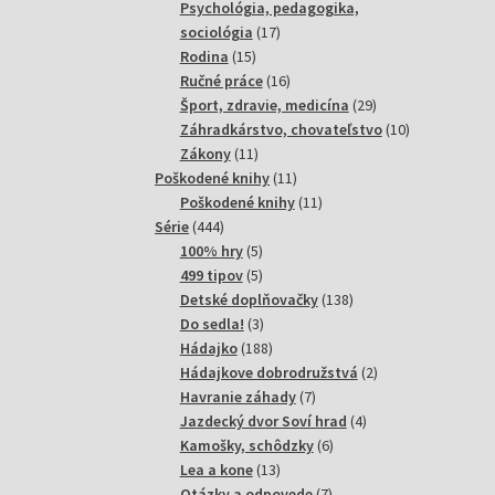
produktov
Psychológia, pedagogika,
17
sociológia
17
15
produktov
Rodina
15
produktov
16
Ručné práce
16
produktov
29
Šport, zdravie, medicína
29
produktov
10
Záhradkárstvo, chovateľstvo
10
11
produktov
Zákony
11
produktov
11
Poškodené knihy
11
produktov
11
Poškodené knihy
11
444
produktov
Série
444
produktov
5
100% hry
5
produktov
5
499 tipov
5
produktov
138
Detské doplňovačky
138
3
produktov
Do sedla!
3
produkty
188
Hádajko
188
produktov
2
Hádajkove dobrodružstvá
2
7
produkty
Havranie záhady
7
produktov
4
Jazdecký dvor Soví hrad
4
6
produkty
Kamošky, schôdzky
6
13
produktov
Lea a kone
13
produktov
7
Otázky a odpovede
7