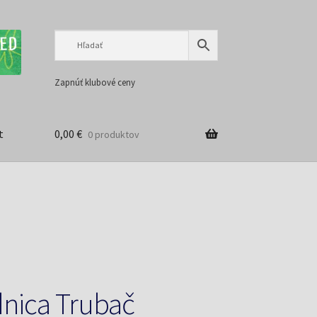
Preskočiť
Preskočiť
na
na
navigáciu
obsah
Zapnúť klubové ceny
t
0,00
€
0 produktov
nica Trubač