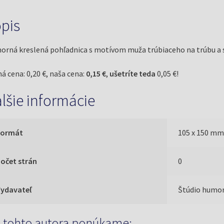
pis
rná kreslená pohľadnica s motívom muža trúbiaceho na trúbu a s 
á cena: 0,20 €, naša cena:
0,15 €
,
ušetríte teda
0,05 €!
lšie informácie
Formát
105 x 150 m
očet strán
0
Vydavateľ
Štúdio humo
 tohto autora ponúkame: