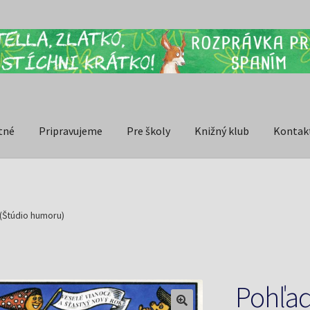
tné
Pripravujeme
Pre školy
Knižný klub
Kontak
(Štúdio humoru)
Pohľad