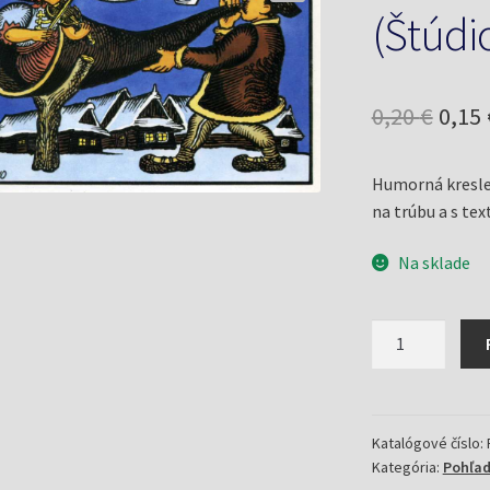
(Štúdi
Pôv
0,20
€
0,15
cena
Humorná kresle
bola:
na trúbu a s tex
0,20 
Na sklade
množstvo
Pohľadnica
Trubač
(Štúdio
humoru)
Katalógové číslo:
Kategória:
Pohľad