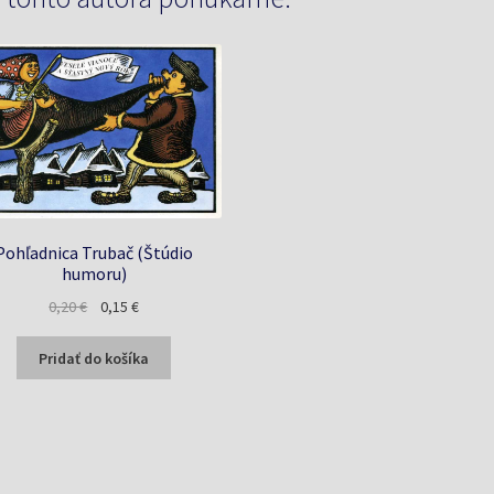
Pohľadnica Trubač (Štúdio
humoru)
Pôvodná
Aktuálna
0,20
€
0,15
€
cena
cena
bola:
je:
Pridať do košíka
0,20 €.
0,15 €.