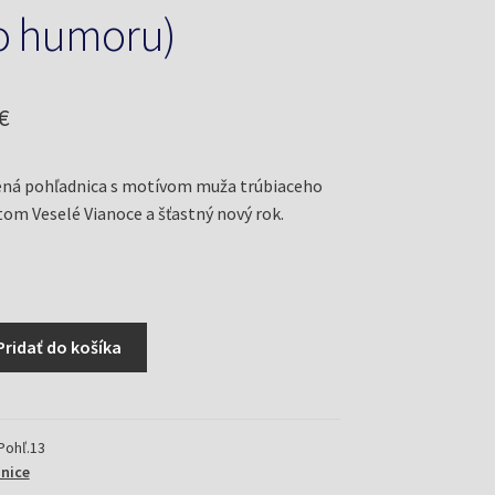
o humoru)
odná
Aktuálna
€
cena
ná pohľadnica s motívom muža trúbiaceho
je:
tom Veselé Vianoce a šťastný nový rok.
€.
0,15 €.
Pridať do košíka
Pohľ.13
nice