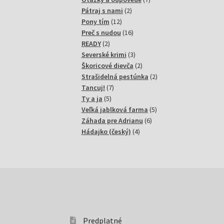
2
produktov
Pátraj s nami
2
12
produkty
Pony tím
12
produktov
16
Preč s nudou
16
2
produktov
READY
2
produkty
3
Severské krimi
3
produkty
2
Škoricové dievča
2
produkty
2
Strašidelná pestúnka
2
7
produkty
Tancuj!
7
5
produktov
Ty a ja
5
produktov
5
Veľká jablková farma
5
6
produktov
Záhada pre Adrianu
6
4
produktov
Hádajko (český)
4
produkty
Predplatné