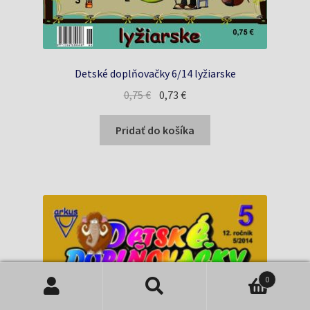
Detské doplňovačky 6/14 lyžiarske
Pôvodná
Aktuálna
0,75
€
0,73
€
cena
cena
bola:
je:
Pridať do košíka
0,75 €.
0,73 €.
0