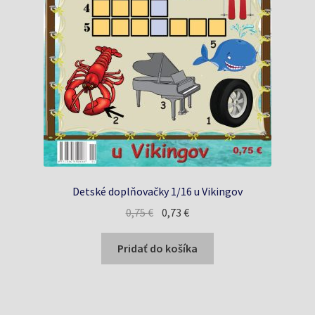
Detské doplňovačky 1/16 u Vikingov
Pôvodná
Aktuálna
0,75
€
0,73
€
cena
cena
bola:
je:
Pridať do košíka
0,75 €.
0,73 €.