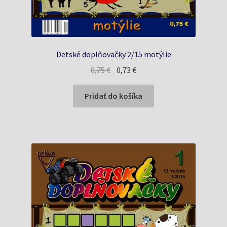
Detské doplňovačky 2/15 motýlie
Pôvodná
Aktuálna
0,75
€
0,73
€
cena
cena
bola:
je:
Pridať do košíka
0,75 €.
0,73 €.