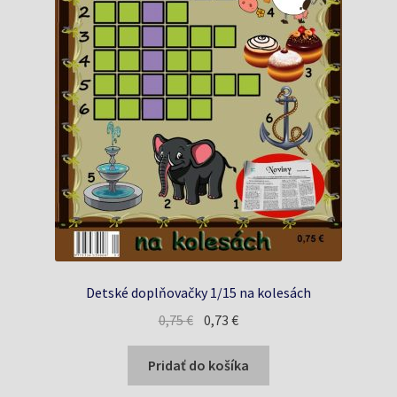
Detské doplňovačky 1/15 na kolesách
Pôvodná
Aktuálna
0,75
€
0,73
€
cena
cena
bola:
je:
Pridať do košíka
0,75 €.
0,73 €.