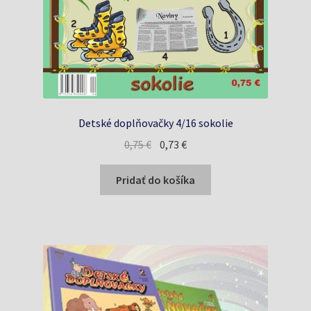
Detské doplňovačky 4/16 sokolie
Pôvodná
Aktuálna
0,75
€
0,73
€
cena
cena
bola:
je:
Pridať do košíka
0,75 €.
0,73 €.