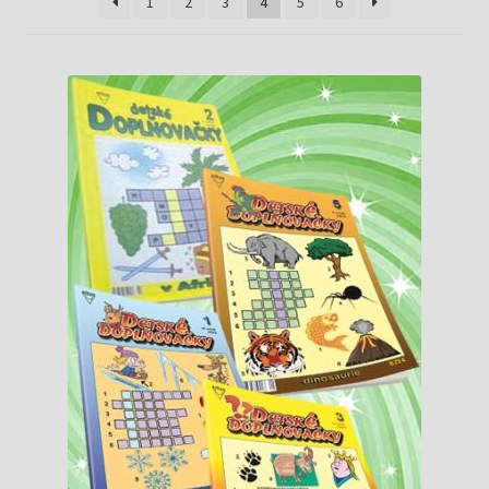
Knižný klub
1
2
3
4
5
6
Kontakt