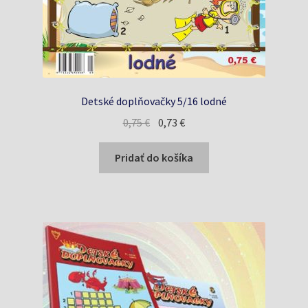
Detské doplňovačky 5/16 lodné
Pôvodná
Aktuálna
0,75
€
0,73
€
cena
cena
bola:
je:
Pridať do košíka
0,75 €.
0,73 €.