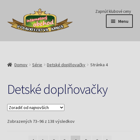
Preskočiť
Preskočiť
Zapnúť klubové ceny
na
na
Menu
navigáciu
obsah
Série
Časopisy
Domov
Série
Detské doplňovačky
Stránka 4
E-knihy
Detské doplňovačky
Predplatné
Pripravujeme
Zoradené
Zobrazených 73–96 z 138 výsledkov
Pre školy
podľa
najnovších