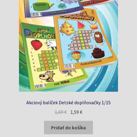
Akciový balíček Detské doplňovačky 1/15
Pôvodná
Aktuálna
1,69
€
1,59
€
cena
cena
bola:
je:
Pridať do košíka
1,69 €.
1,59 €.