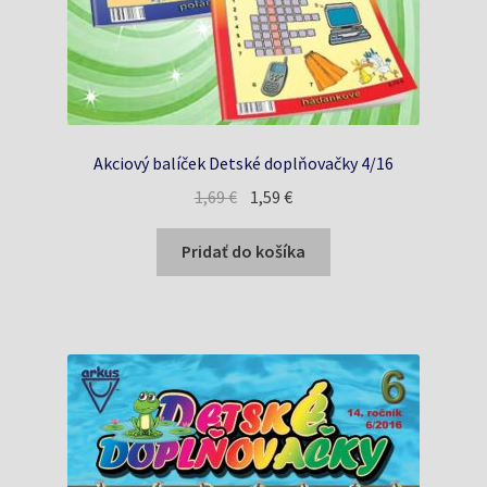
Akciový balíček Detské doplňovačky 4/16
Pôvodná
Aktuálna
1,69
€
1,59
€
cena
cena
bola:
je:
Pridať do košíka
1,69 €.
1,59 €.