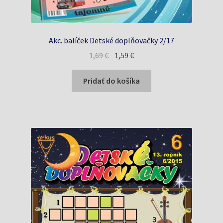
Akc. balíček Detské doplňovačky 2/17
Pôvodná
Aktuálna
1,69
€
1,59
€
cena
cena
bola:
je:
Pridať do košíka
1,69 €.
1,59 €.