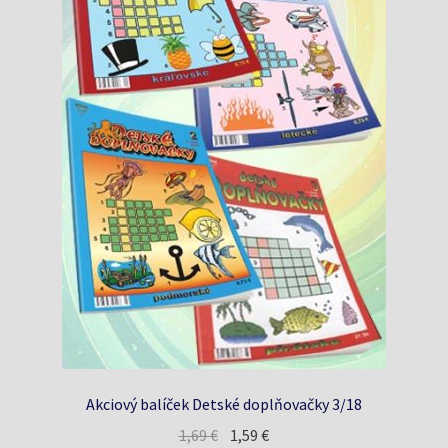
Akciový balíček Detské doplňovačky 3/18
Pôvodná
Aktuálna
1,69
€
1,59
€