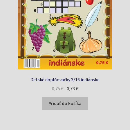
Detské doplňovačky 3/16 indiánske
Pôvodná
Aktuálna
0,75
€
0,73
€
cena
cena
bola:
je:
Pridať do košíka
0,75 €.
0,73 €.