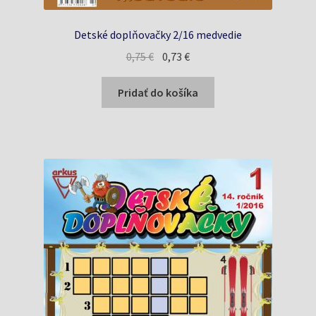
Detské doplňovačky 2/16 medvedie
Pôvodná
Aktuálna
0,75
€
0,73
€
cena
cena
bola:
je:
Pridať do košíka
0,75 €.
0,73 €.