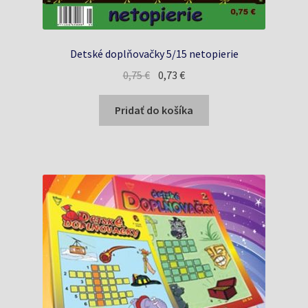
Detské doplňovačky 5/15 netopierie
Pôvodná
Aktuálna
0,75
€
0,73
€
cena
cena
bola:
je:
Pridať do košíka
0,75 €.
0,73 €.