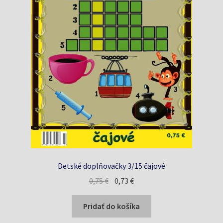
Detské doplňovačky 3/15 čajové
Pôvodná
Aktuálna
0,75
€
0,73
€
cena
cena
bola:
je:
Pridať do košíka
0,75 €.
0,73 €.