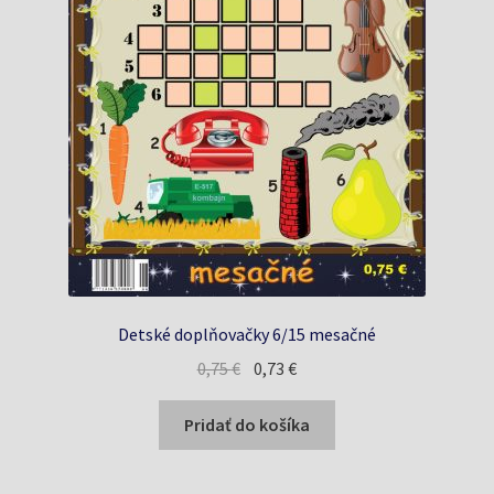
Detské doplňovačky 6/15 mesačné
Pôvodná
Aktuálna
0,75
€
0,73
€
cena
cena
bola:
je:
Pridať do košíka
0,75 €.
0,73 €.