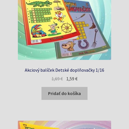
Akciový balíček Detské doplňovačky 1/16
Pôvodná
Aktuálna
1,69
€
1,59
€
cena
cena
bola:
je:
Pridať do košíka
1,69 €.
1,59 €.