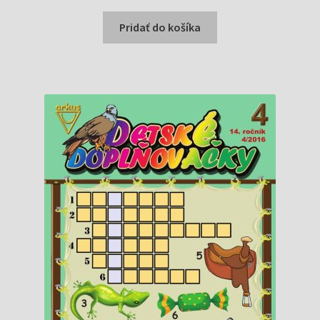
cena
cena
bola:
je:
Pridať do košíka
1,69 €.
1,59 €.