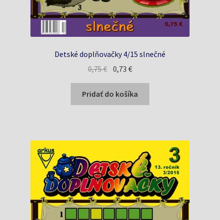
Detské doplňovačky 4/15 slnečné
Pôvodná
Aktuálna
0,75
€
0,73
€
cena
cena
bola:
je:
Pridať do košíka
0,75 €.
0,73 €.