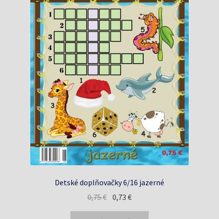
Detské doplňovačky 6/16 jazerné
Pôvodná
Aktuálna
0,75
€
0,73
€
cena
cena