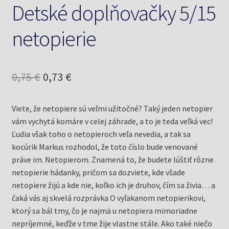
Detské doplňovačky 5/15
netopierie
Pôvodná
Aktuálna
0,75
€
0,73
€
cena
cena
Viete, že netopiere sú veľmi užitočné? Taký jeden netopier
bola:
je:
vám vychytá komáre v celej záhrade, a to je teda veľká vec!
0,75 €.
0,73 €.
Ľudia však toho o netopieroch veľa nevedia, a tak sa
kocúrik Markus rozhodol, že toto číslo bude venované
práve im. Netopierom. Znamená to, že budete lúštiť rôzne
netopierie hádanky, pričom sa dozviete, kde všade
netopiere žijú a kde nie, koľko ich je druhov, čím sa živia… a
čaká vás aj skvelá rozprávka O vyľakanom netopierikovi,
ktorý sa bál tmy, čo je najmä u netopiera mimoriadne
nepríjemné, keďže v tme žije vlastne stále. Ako také niečo