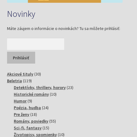
Novinky
Máte záujem o informácie o novinkách? Tu sa môžete prihlásiť:
30
Akciové tituly
30
119
produktov
Beletria
119
produktov
23
Detektívky, thrillery, horory
23
10
produktov
Historické romány
10
9
produktov
Humor
9
produktov
24
Poézia, hudba
24
18
produktov
Pre ženy
18
produktov
55
Romány, poviedky
55
15
produktov
Sci-fi, fantasy
15
produktov
10
Životopisy, spomienky
10