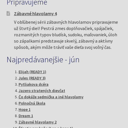
Pripravujeme
Zábavné hlavolamy 4
V obľúbenej sérii zábavných hlavolamov pripravujeme
už štvrtý diel! Pestrá zmes doplňovačiek, spájačiek,
rozmanitých typov bludísk, sudoku, maľovaniek, úloh
so zápalkami predstavuje skvelý, zábavný a aktívny
spôsob, akým môže tráviť vaše dieťa svoj voľný čas.
Najpredávanejšie - jún
Elijah (READY 1)
Jules (READY 3)
Pytliakova dcéra
Jazero stratených dievčat
Čo dokáže sedmička a iné hlavolamy
Polnočná škola
Hope 1
Dream 1
Zábavné hlavolamy 2