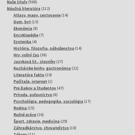
568
produktov
Naše tituly
568
produktov
212
Náučná literatúra
212
produktov
14
Atlasy, mapy, cestovanie
14
13
produktov
Dom, byt
13
8
produktov
Ekonómia
8
produktov
7
Encyklopédie
7
4
produktov
Ezoterika
4
produkty
14
História, filozofia, náboženstvo
14
38
produktov
Hry, voľný čas
38
produktov
27
Jazyková lit., slovníky
27
produktov
22
Kuchárske knihy, gastronómia
22
10
produktov
Literatúra faktu
10
produktov
1
Počítače, internet
1
produkt
47
Pre žiakov a študentov
47
8
produktov
Príroda, poľovníctvo
8
produktov
17
Psychológia, pedagogika, sociológia
17
15
produktov
Rodina
15
produktov
16
Ručné práce
16
produktov
29
Šport, zdravie, medicína
29
produktov
10
Záhradkárstvo, chovateľstvo
10
11
produktov
Zákony
11