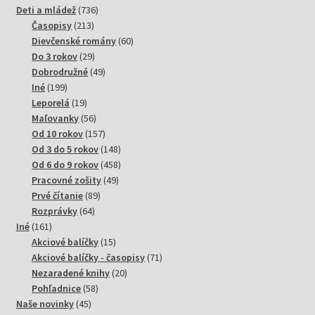
736
produktov
Deti a mládež
736
213
produktov
Časopisy
213
produktov
60
Dievčenské romány
60
29
produktov
Do 3 rokov
29
produktov
49
Dobrodružné
49
199
produktov
Iné
199
produktov
19
Leporelá
19
produktov
56
Maľovanky
56
produktov
157
Od 10 rokov
157
produktov
148
Od 3 do 5 rokov
148
produktov
458
Od 6 do 9 rokov
458
49
produktov
Pracovné zošity
49
89
produktov
Prvé čítanie
89
64
produktov
Rozprávky
64
161
produktov
Iné
161
produktov
15
Akciové balíčky
15
produktov
71
Akciové balíčky - časopisy
71
20
produktov
Nezaradené knihy
20
58
produktov
Pohľadnice
58
45
produktov
Naše novinky
45