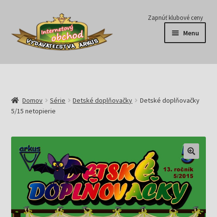
Preskočiť
Preskočiť
Zapnúť klubové ceny
na
na
Menu
navigáciu
obsah
Série
Časopisy
Domov
Série
Detské doplňovačky
Detské doplňovačky
5/15 netopierie
E-knihy
Predplatné
Pripravujeme
Pre školy