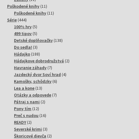
produktov
11
Poškodené knihy
11
produktov
11
Poškodené knihy
11
444
produktov
Série
444
produktov
5
100% hry
5
produktov
5
499 tipov
5
produktov
138
Detské doplňovačky
138
3
produktov
Do sedla!
3
produkty
188
Hádajko
188
produktov
2
Hádajkove dobrodružstvá
2
7
produkty
Havranie záhady
7
produktov
4
Jazdecký dvor Soví hrad
4
6
produkty
Kamošky, schôdzky
6
13
produktov
Lea a kone
13
produktov
7
Otázky a odpovede
7
2
produktov
Pátraj s nami
2
12
produkty
Pony tím
12
produktov
16
Preč s nudou
16
2
produktov
READY
2
produkty
3
Severské krimi
3
produkty
2
Škoricové dievča
2