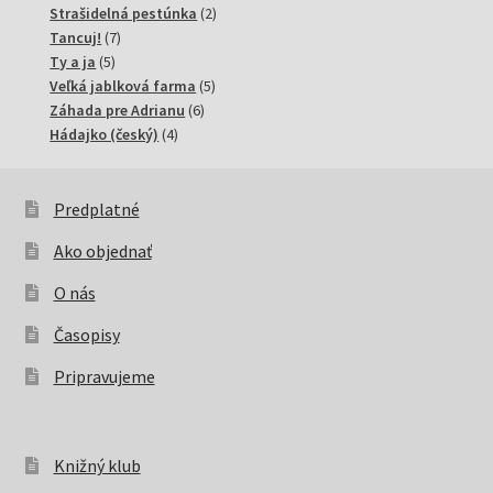
produkty
2
Strašidelná pestúnka
2
7
produkty
Tancuj!
7
5
produktov
Ty a ja
5
produktov
5
Veľká jablková farma
5
6
produktov
Záhada pre Adrianu
6
4
produktov
Hádajko (český)
4
produkty
Predplatné
Ako objednať
O nás
Časopisy
Pripravujeme
Knižný klub