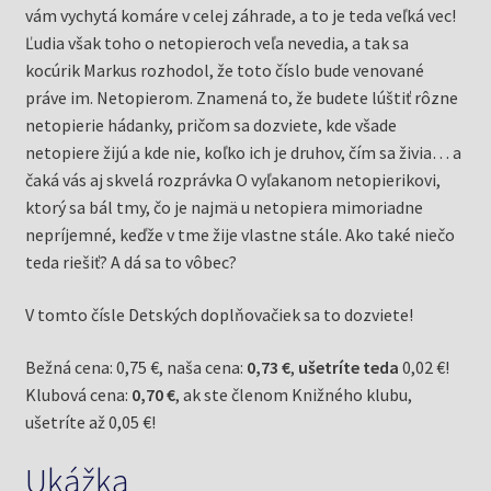
vám vychytá komáre v celej záhrade, a to je teda veľká vec!
Ľudia však toho o netopieroch veľa nevedia, a tak sa
kocúrik Markus rozhodol, že toto číslo bude venované
práve im. Netopierom. Znamená to, že budete lúštiť rôzne
netopierie hádanky, pričom sa dozviete, kde všade
netopiere žijú a kde nie, koľko ich je druhov, čím sa živia… a
čaká vás aj skvelá rozprávka O vyľakanom netopierikovi,
ktorý sa bál tmy, čo je najmä u netopiera mimoriadne
nepríjemné, keďže v tme žije vlastne stále. Ako také niečo
teda riešiť? A dá sa to vôbec?
V tomto čísle Detských doplňovačiek sa to dozviete!
Bežná cena: 0,75 €, naša cena:
0,73 €
,
ušetríte teda
0,02 €!
Klubová cena:
0,70 €
, ak ste členom Knižného klubu,
ušetríte až 0,05 €!
Ukážka