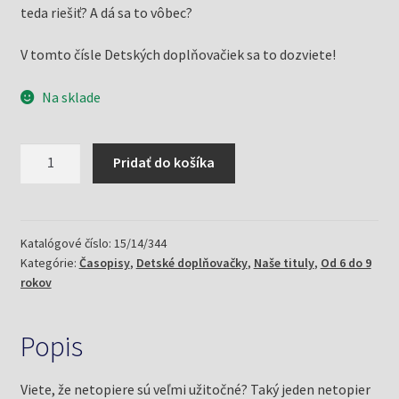
teda riešiť? A dá sa to vôbec?
V tomto čísle Detských doplňovačiek sa to dozviete!
Na sklade
množstvo
Pridať do košíka
Detské
doplňovačky
5/15
netopierie
Katalógové číslo:
15/14/344
Kategórie:
Časopisy
,
Detské doplňovačky
,
Naše tituly
,
Od 6 do 9
rokov
Popis
Viete, že netopiere sú veľmi užitočné? Taký jeden netopier