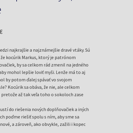
e
odná
Aktuálna
€
cena
dzi najkrajšie a najznámejšie dravé vtáky. Sú
je:
 že kocúrik Markus, ktorý je patrónom
€.
0,73 €.
vačiek, by sa celkom rád zmenil na jedného
aby mohol lepšie loviť myši. Lenže má to aj
ol by potom ďalej spávať vo svojom
e? Kocúrik sa obáva, že nie, ale celkom
, pretože až tak veľa toho o sokoloch zase
pustí do riešenia nových doplňovačiek a iných
ich poďme riešiť spolu s ním, aby sme sa
nové, a zároveň, ako obvykle, zažili i kopec