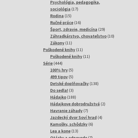
produktov
Psychológia, pedagogika,
17
sociológia
17
15
produktov
Rodina
15
produktov
16
Ručné práce
16
produktov
29
Šport, zdravie, medicína
29
produktov
10
Záhradkárstvo, chovateľstvo
10
11
produktov
Zákony
11
produktov
11
Poškodené knihy
11
produktov
11
Poškodené knihy
11
444
produktov
Série
444
produktov
5
100% hry
5
produktov
5
499 tipov
5
produktov
138
Detské doplňovačky
138
3
produktov
Do sedla!
3
produkty
188
Hádajko
188
produktov
2
Hádajkove dobrodružstvá
2
7
produkty
Havranie záhady
7
produktov
4
Jazdecký dvor Soví hrad
4
6
produkty
Kamošky, schôdzky
6
13
produktov
Lea a kone
13
produktov
7
Otázky a odpovede
7