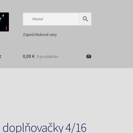
Preskočiť
Preskočiť
na
na
navigáciu
obsah
Zapnúť klubové ceny
t
0,00
€
0 produktov
 doplňovačky 4/16