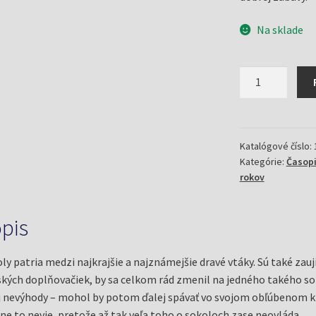
Na sklade
množstvo
Detské
doplňovačky
4/16
sokolie
Katalógové číslo:
Kategórie:
Časop
rokov
pis
ly patria medzi najkrajšie a najznámejšie dravé vtáky. Sú také zau
kých doplňovačiek, by sa celkom rád zmenil na jedného takého sok
j nevýhody – mohol by potom ďalej spávať vo svojom obľúbenom kre
ne to nevie, pretože až tak veľa toho o sokoloch zase neovláda