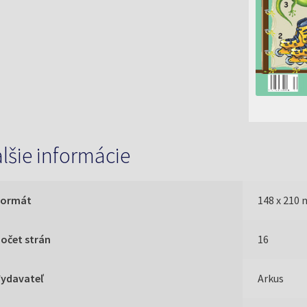
lšie informácie
Formát
148 x 210
očet strán
16
Vydavateľ
Arkus