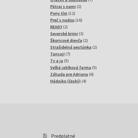
2
produktov
Pátraj s nami
2
12
produkty
Pony tím
12
produktov
16
Preč s nudou
16
2
produktov
READY
2
produkty
3
Severské krimi
3
produkty
2
Škoricové dievča
2
produkty
2
Strašidelná pestúnka
2
7
produkty
Tancuj!
7
5
produktov
Ty a ja
5
produktov
5
Veľká jablková farma
5
6
produktov
Záhada pre Adrianu
6
4
produktov
Hádajko (český)
4
produkty
Predplatné