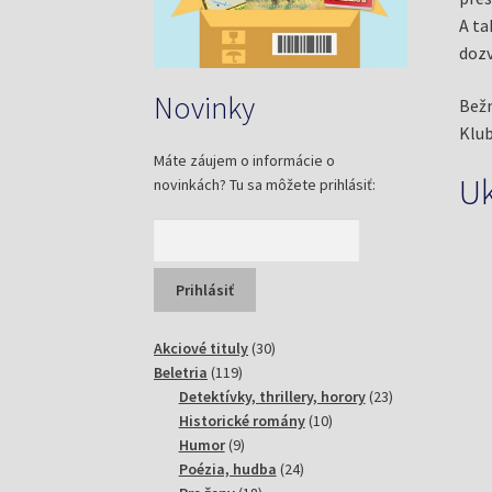
A ta
dozv
Novinky
Bežn
Klub
Máte záujem o informácie o
U
novinkách? Tu sa môžete prihlásiť:
30
Akciové tituly
30
119
produktov
Beletria
119
produktov
23
Detektívky, thrillery, horory
23
10
produktov
Historické romány
10
9
produktov
Humor
9
produktov
24
Poézia, hudba
24