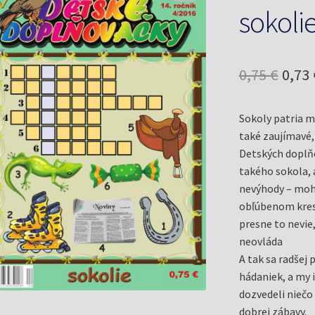
sokoli
Pôv
0,75
€
0,73
cena
Sokoly patria me
bola:
také zaujímavé,
0,75 
Detských doplňo
takého sokola, 
nevýhody – moh
obľúbenom kresl
presne to nevie
neovláda
A tak sa radšej 
hádaniek, a my 
dozvedeli niečo 
dobrej zábavy.