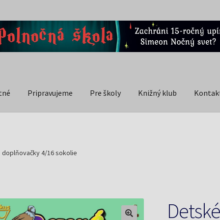
tné
Pripravujeme
Pre školy
Knižný klub
Kontak
 doplňovačky 4/16 sokolie
Detské