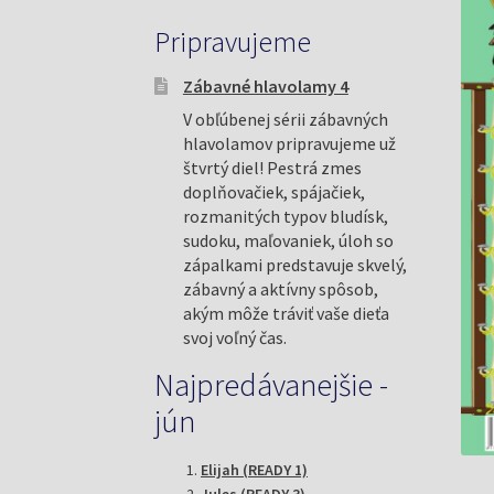
Pripravujeme
Zábavné hlavolamy 4
V obľúbenej sérii zábavných
hlavolamov pripravujeme už
štvrtý diel! Pestrá zmes
doplňovačiek, spájačiek,
rozmanitých typov bludísk,
sudoku, maľovaniek, úloh so
zápalkami predstavuje skvelý,
zábavný a aktívny spôsob,
akým môže tráviť vaše dieťa
svoj voľný čas.
Najpredávanejšie -
jún
Elijah (READY 1)
Jules (READY 3)