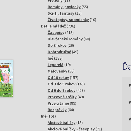
18
produktov
Pre ženy
18
produktov
55
Romány, poviedky
55
15
produktov
Sci-fi, fantasy
15
produktov
10
Životopisy, spomienky
10
736
produktov
Deti a mládež
736
213
produktov
Časopisy
213
produktov
60
Dievčenské romány
60
29
produktov
Do 3 rokov
29
produktov
49
Dobrodružné
49
199
produktov
Iné
199
Ďa
produktov
19
Leporelá
19
produktov
56
Maľovanky
56
produktov
157
Od 10 rokov
157
produktov
148
Od 3 do 5 rokov
148
produktov
458
Od 6 do 9 rokov
458
49
produktov
Pracovné zošity
49
P
89
produktov
Prvé čítanie
89
64
produktov
Rozprávky
64
161
produktov
Iné
161
produktov
15
Akciové balíčky
15
produktov
71
Akciové balíčky - časopisy
71