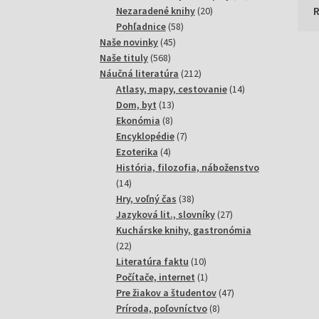
20
produktov
Nezaradené knihy
20
58
produktov
Pohľadnice
58
45
produktov
Naše novinky
45
568
produktov
Naše tituly
568
produktov
212
Náučná literatúra
212
produktov
14
Atlasy, mapy, cestovanie
14
13
produktov
Dom, byt
13
8
produktov
Ekonómia
8
produktov
7
Encyklopédie
7
4
produktov
Ezoterika
4
produkty
História, filozofia, náboženstvo
14
14
produktov
38
Hry, voľný čas
38
produktov
27
Jazyková lit., slovníky
27
produktov
Kuchárske knihy, gastronómia
22
22
produktov
10
Literatúra faktu
10
produktov
1
Počítače, internet
1
produkt
47
Pre žiakov a študentov
47
8
produktov
Príroda, poľovníctvo
8