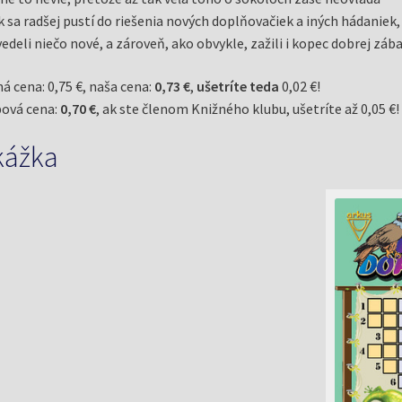
k sa radšej pustí do riešenia nových doplňovačiek a iných hádaniek,
edeli niečo nové, a zároveň, ako obvykle, zažili i kopec dobrej zába
á cena: 0,75 €, naša cena:
0,73 €
,
ušetríte teda
0,02 €!
ová cena:
0,70 €
, ak ste členom Knižného klubu, ušetríte až 0,05 €!
kážka