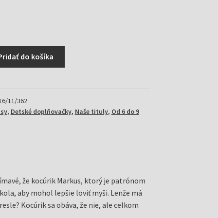
Pridať do košíka
16/11/362
isy
,
Detské doplňovačky
,
Naše tituly
,
Od 6 do 9
jímavé, že kocúrik Markus, ktorý je patrónom
ola, aby mohol lepšie loviť myši. Lenže má
sle? Kocúrik sa obáva, že nie, ale celkom