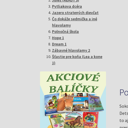
Pytliakova dcéra
Jazero stratených dievčat
Čo dokáže sedmička a iné
hlavolamy
Polnočná škola
Hope 1
Dream 1
Zábavné hlavolamy 2
Šťastie pre koňa (Lea a kone
1)
Po
Soko
Dets
to a
pres