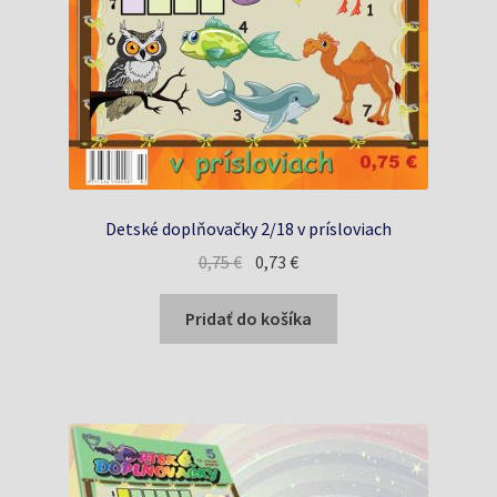
Detské doplňovačky 2/18 v prísloviach
Pôvodná
Aktuálna
0,75
€
0,73
€
cena
cena
bola:
je:
Pridať do košíka
0,75 €.
0,73 €.