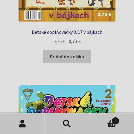
Detské doplňovačky 3/17 v bájkach
Pôvodná
Aktuálna
0,75
€
0,73
€
cena
cena
bola:
je:
Pridať do košíka
0,75 €.
0,73 €.
0