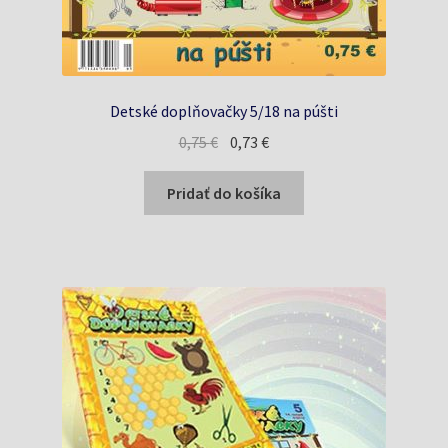
Detské doplňovačky 5/18 na púšti
Pôvodná
Aktuálna
0,75
€
0,73
€
cena
cena
bola:
je:
Pridať do košíka
0,75 €.
0,73 €.