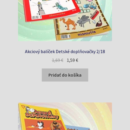
Akciový balíček Detské doplňovačky 2/18
Pôvodná
Aktuálna
1,69
€
1,59
€
cena
cena
bola:
je:
Pridať do košíka
1,69 €.
1,59 €.