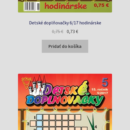
Detské doplňovačky 6/17 hodinárske
Pôvodná
Aktuálna
0,75
€
0,73
€
cena
cena
bola:
je:
Pridať do košíka
0,75 €.
0,73 €.