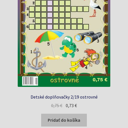
Detské doplňovačky 2/19 ostrovné
Pôvodná
Aktuálna
0,75
€
0,73
€
cena
cena
bola:
je:
Pridať do košíka
0,75 €.
0,73 €.