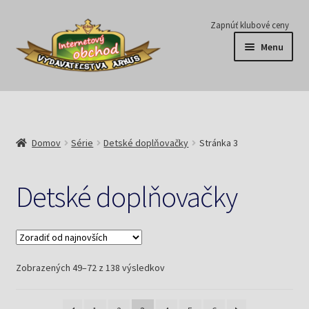
Preskočiť
Preskočiť
Zapnúť klubové ceny
na
na
Menu
navigáciu
obsah
Série
Časopisy
Domov
Série
Detské doplňovačky
Stránka 3
E-knihy
Detské doplňovačky
Predplatné
Pripravujeme
Zoradené
Zobrazených 49–72 z 138 výsledkov
Pre školy
podľa
najnovších