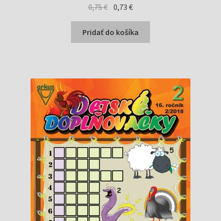
Pôvodná
Aktuálna
0,75
€
0,73
€
cena
cena
bola:
je:
Pridať do košíka
0,75 €.
0,73 €.