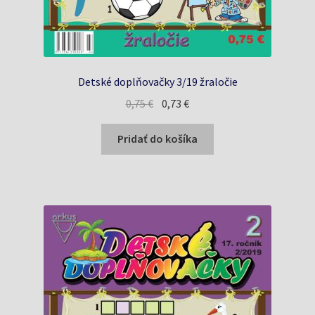
Detské doplňovačky 3/19 žraločie
Pôvodná
Aktuálna
0,75
€
0,73
€
cena
cena
bola:
je:
Pridať do košíka
0,75 €.
0,73 €.