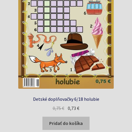
Detské doplňovačky 6/18 holubie
Pôvodná
Aktuálna
0,75
€
0,73
€
cena
cena
bola:
je:
Pridať do košíka
0,75 €.
0,73 €.