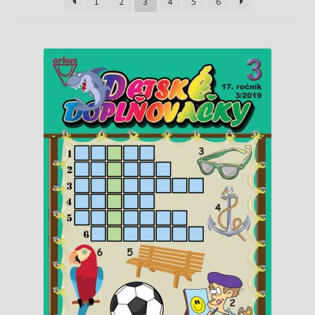
Knižný klub
1
2
3
4
5
6
Kontakt