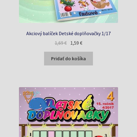
Akciový balíček Detské doplňovačky 1/17
Pôvodná
Aktuálna
1,69
€
1,59
€
cena
cena
bola:
je:
Pridať do košíka
1,69 €.
1,59 €.