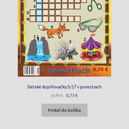
Detské doplňovačky 5/17 v povestiach
Pôvodná
Aktuálna
0,75
€
0,73
€
cena
cena
bola:
je:
Pridať do košíka
0,75 €.
0,73 €.