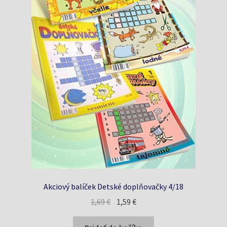
Akciový balíček Detské doplňovačky 4/18
Pôvodná
Aktuálna
1,69
€
1,59
€
cena
cena
bola:
je: