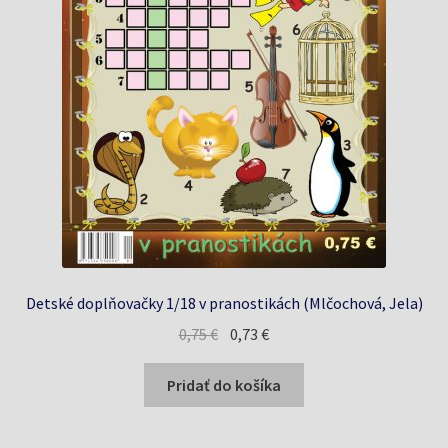
Detské doplňovačky 1/18 v pranostikách (Mlčochová, Jela)
Pôvodná
Aktuálna
0,75
€
0,73
€
cena
cena
bola:
je:
Pridať do košíka
0,75 €.
0,73 €.