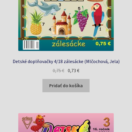
Detské doplňovačky 4/18 zálesácke (Mlčochová, Jela)
Pôvodná
Aktuálna
0,75
€
0,73
€
cena
cena
bola:
je:
Pridať do košíka
0,75 €.
0,73 €.