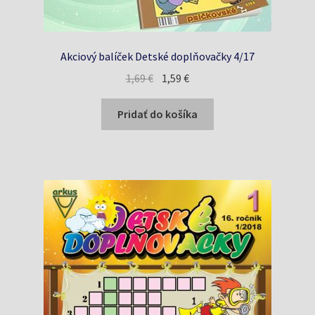
Akciový balíček Detské doplňovačky 4/17
Pôvodná
Aktuálna
1,69
€
1,59
€
cena
cena
bola:
je:
Pridať do košíka
1,69 €.
1,59 €.