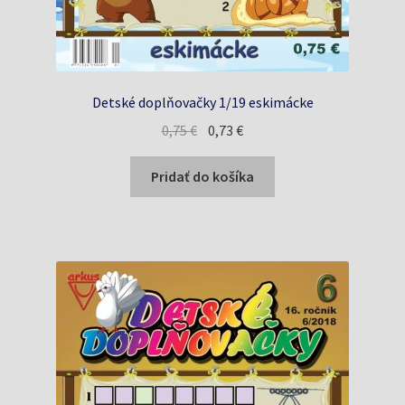
Detské doplňovačky 1/19 eskimácke
Pôvodná
Aktuálna
0,75
€
0,73
€
cena
cena
bola:
je:
Pridať do košíka
0,75 €.
0,73 €.