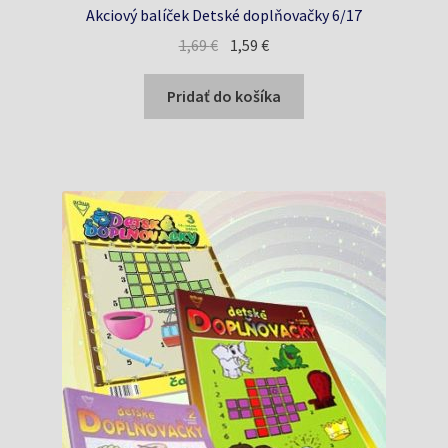
Akciový balíček Detské doplňovačky 6/17
Pôvodná
Aktuálna
1,69
€
1,59
€
cena
cena
bola:
je:
Pridať do košíka
1,69 €.
1,59 €.