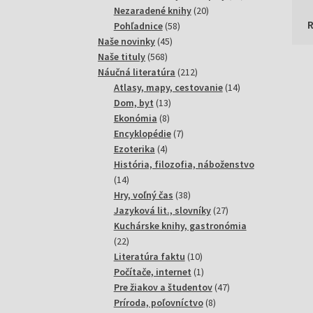
20
produktov
Nezaradené knihy
20
58
produktov
Pohľadnice
58
45
produktov
Naše novinky
45
568
produktov
Naše tituly
568
produktov
212
Náučná literatúra
212
produktov
14
Atlasy, mapy, cestovanie
14
13
produktov
Dom, byt
13
8
produktov
Ekonómia
8
produktov
7
Encyklopédie
7
4
produktov
Ezoterika
4
produkty
História, filozofia, náboženstvo
14
14
produktov
38
Hry, voľný čas
38
produktov
27
Jazyková lit., slovníky
27
produktov
Kuchárske knihy, gastronómia
22
22
produktov
10
Literatúra faktu
10
produktov
1
Počítače, internet
1
produkt
47
Pre žiakov a študentov
47
8
produktov
Príroda, poľovníctvo
8