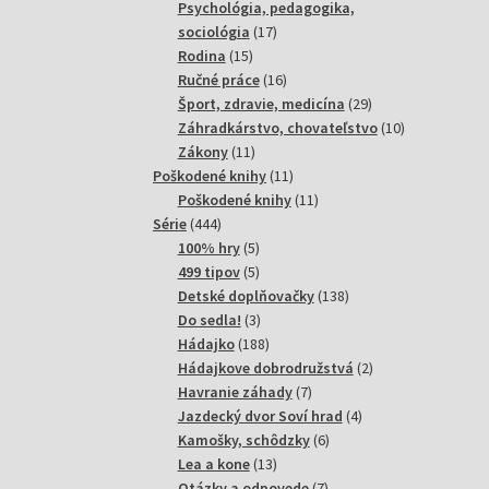
produktov
Psychológia, pedagogika,
17
sociológia
17
15
produktov
Rodina
15
produktov
16
Ručné práce
16
produktov
29
Šport, zdravie, medicína
29
produktov
10
Záhradkárstvo, chovateľstvo
10
11
produktov
Zákony
11
produktov
11
Poškodené knihy
11
produktov
11
Poškodené knihy
11
444
produktov
Série
444
produktov
5
100% hry
5
produktov
5
499 tipov
5
produktov
138
Detské doplňovačky
138
3
produktov
Do sedla!
3
produkty
188
Hádajko
188
produktov
2
Hádajkove dobrodružstvá
2
7
produkty
Havranie záhady
7
produktov
4
Jazdecký dvor Soví hrad
4
6
produkty
Kamošky, schôdzky
6
13
produktov
Lea a kone
13
produktov
7
Otázky a odpovede
7