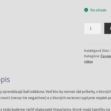
Na sklade
množstvo
Detské
doplňovačky
3/17
v
Katalógové číslo:
Kategórie:
Časop
bájkach
rokov
pis
y sprevádzajú ľudí oddávna. Veď kto by nemal rád príbehy, v ktorých
tnosti (neraz tie negatívne) a z ktorých na konci vyplynie nejaké 
z teda budeme riešiť všakovaké hlavolamy, ktoré majú tajničky na