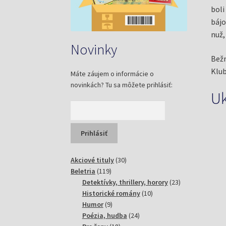
boli
bájo
nuž,
Novinky
Bežn
Klub
Máte záujem o informácie o
novinkách? Tu sa môžete prihlásiť:
U
30
Akciové tituly
30
119
produktov
Beletria
119
produktov
23
Detektívky, thrillery, horory
23
10
produktov
Historické romány
10
9
produktov
Humor
9
produktov
24
Poézia, hudba
24