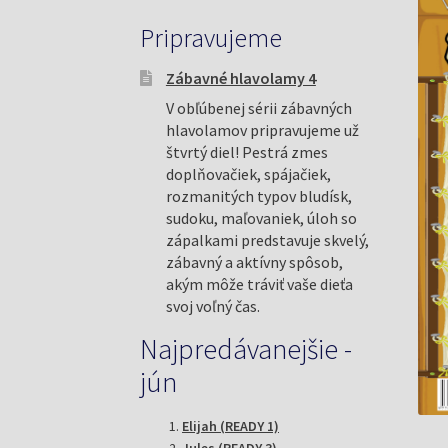
Pripravujeme
Zábavné hlavolamy 4
V obľúbenej sérii zábavných
hlavolamov pripravujeme už
štvrtý diel! Pestrá zmes
doplňovačiek, spájačiek,
rozmanitých typov bludísk,
sudoku, maľovaniek, úloh so
zápalkami predstavuje skvelý,
zábavný a aktívny spôsob,
akým môže tráviť vaše dieťa
svoj voľný čas.
Najpredávanejšie -
jún
Elijah (READY 1)
Jules (READY 3)