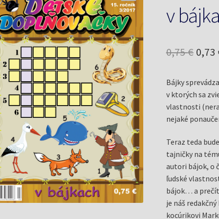
v bájk
Pôv
0,75
€
0,73
cena
Bájky sprevádza
bola:
v ktorých sa zvi
0,75 
vlastnosti (nera
nejaké ponauče
Teraz teda bude
tajničky na tém
autori bájok, o 
ľudské vlastnost
bájok… a prečít
je náš redakčný
kocúrikovi Mark