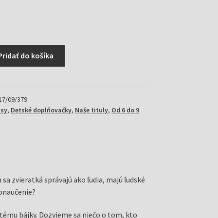
Pridať do košíka
17/09/379
isy
,
Detské doplňovačky
,
Naše tituly
,
Od 6 do 9
 sa zvieratká správajú ako ľudia, majú ľudské
ponaučenie?
 tému bájky. Dozvieme sa niečo o tom, kto