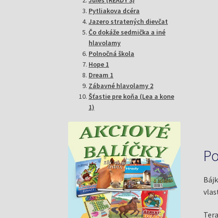
Pytliakova dcéra
Jazero stratených dievčat
Čo dokáže sedmička a iné
hlavolamy
Polnočná škola
Hope 1
Dream 1
Zábavné hlavolamy 2
Šťastie pre koňa (Lea a kone
1)
Po
Bájk
vlas
Tera