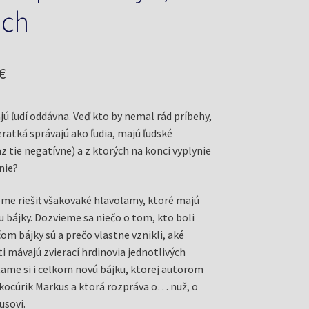
ach
odná
Aktuálna
€
cena
jú ľudí oddávna. Veď kto by nemal rád príbehy,
je:
eratká správajú ako ľudia, majú ľudské
€.
0,73 €.
z tie negatívne) a z ktorých na konci vyplynie
nie?
me riešiť všakovaké hlavolamy, ktoré majú
u bájky. Dozvieme sa niečo o tom, kto boli
čom bájky sú a prečo vlastne vznikli, aké
i mávajú zvierací hrdinovia jednotlivých
ame si i celkom novú bájku, ktorej autorom
 kocúrik Markus a ktorá rozpráva o… nuž, o
usovi.