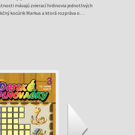
astnosti mávajú zvierací hrdinovia jednotlivých
akčný kocúrik Markus a ktorá rozpráva o…