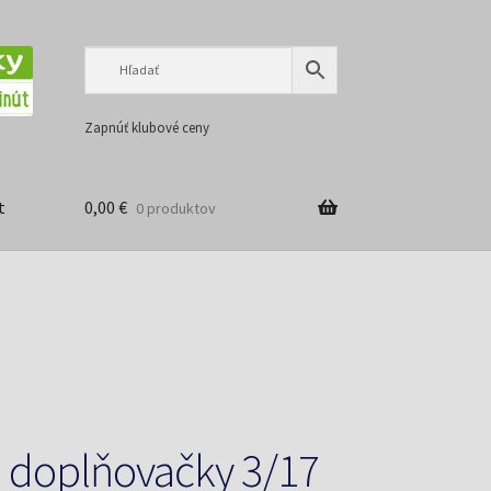
Preskočiť
Preskočiť
na
na
navigáciu
obsah
Zapnúť klubové ceny
t
0,00
€
0 produktov
 doplňovačky 3/17