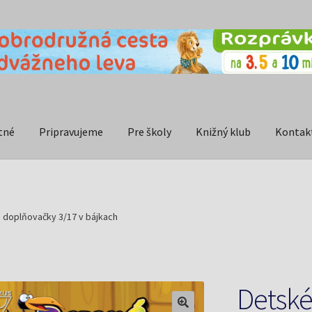
tné
Pripravujeme
Pre školy
Knižný klub
Kontak
 doplňovačky 3/17 v bájkach
Detské