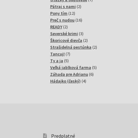
2
produktov
Pátraj s nami
2
12
produkty
Pony tím
12
produktov
16
Preč s nudou
16
2
produktov
READY
2
produkty
3
Severské krimi
3
produkty
2
Škoricové dievča
2
produkty
2
Strašidelná pestúnka
2
7
produkty
Tancuj!
7
5
produktov
Ty a ja
5
produktov
5
Veľká jablková farma
5
6
produktov
Záhada pre Adrianu
6
4
produktov
Hádajko (český)
4
produkty
Predplatné