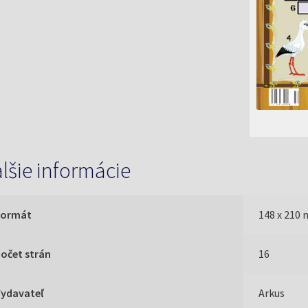
lšie informácie
Formát
148 x 210
očet strán
16
Vydavateľ
Arkus