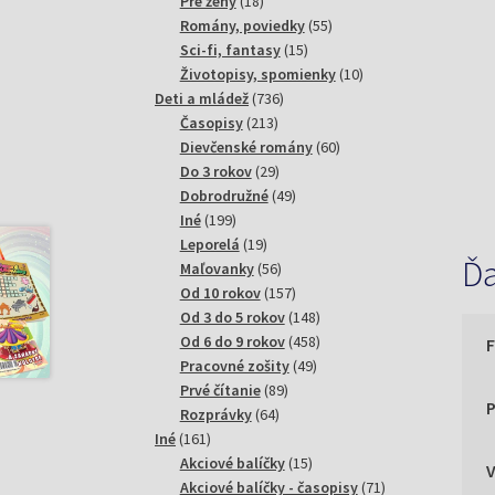
18
produktov
Pre ženy
18
produktov
55
Romány, poviedky
55
15
produktov
Sci-fi, fantasy
15
produktov
10
Životopisy, spomienky
10
736
produktov
Deti a mládež
736
213
produktov
Časopisy
213
produktov
60
Dievčenské romány
60
29
produktov
Do 3 rokov
29
produktov
49
Dobrodružné
49
199
produktov
Iné
199
produktov
19
Leporelá
19
Ďa
produktov
56
Maľovanky
56
produktov
157
Od 10 rokov
157
produktov
148
Od 3 do 5 rokov
148
produktov
458
Od 6 do 9 rokov
458
49
produktov
Pracovné zošity
49
89
produktov
Prvé čítanie
89
P
64
produktov
Rozprávky
64
161
produktov
Iné
161
produktov
15
Akciové balíčky
15
produktov
71
Akciové balíčky - časopisy
71