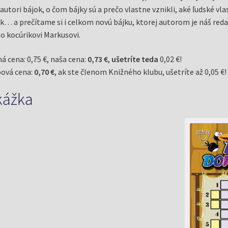
 autori bájok, o čom bájky sú a prečo vlastne vznikli, aké ľudské vl
k… a prečítame si i celkom novú bájku, ktorej autorom je náš red
 o kocúrikovi Markusovi.
á cena: 0,75 €, naša cena:
0,73 €
,
ušetríte teda
0,02 €!
ová cena:
0,70 €
, ak ste členom Knižného klubu, ušetríte až 0,05 €!
kážka