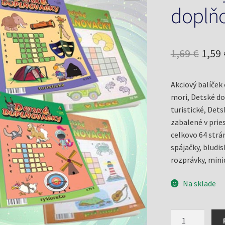
doplňo
Pôv
1,69
€
1,59
cena
Akciový balíček
bola:
mori, Detské do
1,69 
turistické, Dets
zabalené v pries
celkovo 64 str
spájačky, bludisk
rozprávky, mini
Na sklade
množstvo