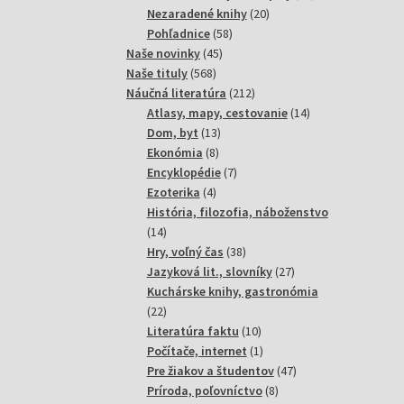
20
produktov
Nezaradené knihy
20
58
produktov
Pohľadnice
58
45
produktov
Naše novinky
45
568
produktov
Naše tituly
568
produktov
212
Náučná literatúra
212
produktov
14
Atlasy, mapy, cestovanie
14
13
produktov
Dom, byt
13
8
produktov
Ekonómia
8
produktov
7
Encyklopédie
7
4
produktov
Ezoterika
4
produkty
História, filozofia, náboženstvo
14
14
produktov
38
Hry, voľný čas
38
produktov
27
Jazyková lit., slovníky
27
produktov
Kuchárske knihy, gastronómia
22
22
produktov
10
Literatúra faktu
10
produktov
1
Počítače, internet
1
produkt
47
Pre žiakov a študentov
47
8
produktov
Príroda, poľovníctvo
8