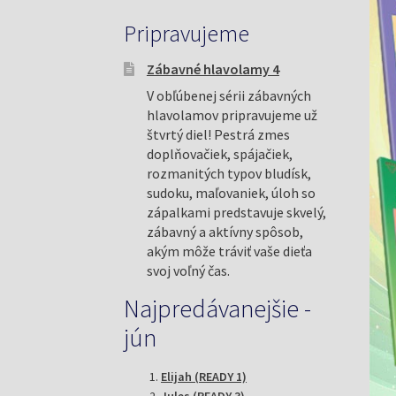
Pripravujeme
Zábavné hlavolamy 4
V obľúbenej sérii zábavných
hlavolamov pripravujeme už
štvrtý diel! Pestrá zmes
doplňovačiek, spájačiek,
rozmanitých typov bludísk,
sudoku, maľovaniek, úloh so
zápalkami predstavuje skvelý,
zábavný a aktívny spôsob,
akým môže tráviť vaše dieťa
svoj voľný čas.
Najpredávanejšie -
jún
Elijah (READY 1)
Jules (READY 3)