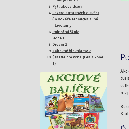
Pytliakova dcéra
Jazero stratených dievčat
Čo dokáže sedmička a iné
hlavolamy
Polnočná škola
Hope 1
Dream 1
Zábavné hlavolamy 2
Po
Šťastie pre koňa (Lea a kone
1)
Akci
turi
celk
rozp
Bežn
Klub