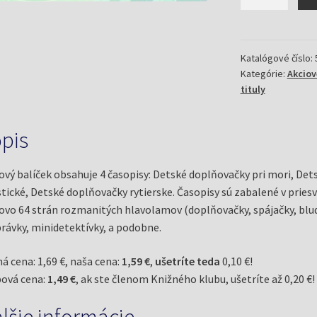
Akciový
balíček
Detské
doplňovačky
Katalógové číslo:
Kategórie:
Akciov
2/16
tituly
pis
ový balíček obsahuje 4 časopisy: Detské doplňovačky pri mori, De
stické, Detské doplňovačky rytierske. Časopisy sú zabalené v priesv
ovo 64 strán rozmanitých hlavolamov (doplňovačky, spájačky, bludisk
rávky, minidetektívky, a podobne.
á cena: 1,69 €, naša cena:
1,59 €
,
ušetríte teda
0,10 €!
ová cena:
1,49 €
, ak ste členom Knižného klubu, ušetríte až 0,20 €!