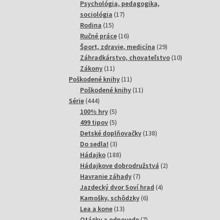
produktov
Psychológia, pedagogika,
17
sociológia
17
15
produktov
Rodina
15
produktov
16
Ručné práce
16
produktov
29
Šport, zdravie, medicína
29
produktov
10
Záhradkárstvo, chovateľstvo
10
11
produktov
Zákony
11
produktov
11
Poškodené knihy
11
produktov
11
Poškodené knihy
11
444
produktov
Série
444
produktov
5
100% hry
5
produktov
5
499 tipov
5
produktov
138
Detské doplňovačky
138
3
produktov
Do sedla!
3
produkty
188
Hádajko
188
produktov
2
Hádajkove dobrodružstvá
2
7
produkty
Havranie záhady
7
produktov
4
Jazdecký dvor Soví hrad
4
6
produkty
Kamošky, schôdzky
6
13
produktov
Lea a kone
13
produktov
7
Otázky a odpovede
7