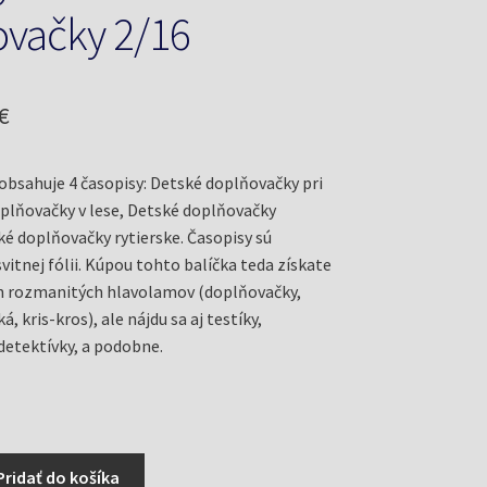
vačky 2/16
odná
Aktuálna
€
cena
 obsahuje 4 časopisy: Detské doplňovačky pri
je:
plňovačky v lese, Detské doplňovačky
€.
1,59 €.
ké doplňovačky rytierske. Časopisy sú
vitnej fólii. Kúpou tohto balíčka teda získate
án rozmanitých hlavolamov (doplňovačky,
á, kris-kros), ale nájdu sa aj testíky,
detektívky, a podobne.
Pridať do košíka