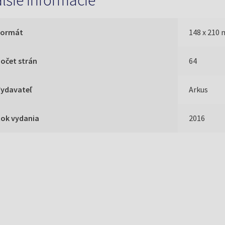
lšie informácie
Formát
148 x 210
očet strán
64
Vydavateľ
Arkus
Rok vydania
2016