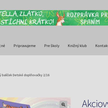
tné
Pripravujeme
Pre školy
Knižný klub
Kontak
ý balíček Detské doplňovačky 2/16
Akciov