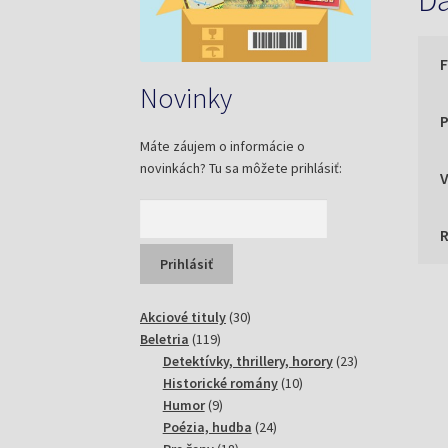
Ďa
Novinky
P
Máte záujem o informácie o
novinkách? Tu sa môžete prihlásiť:
30
Akciové tituly
30
119
produktov
Beletria
119
produktov
23
Detektívky, thrillery, horory
23
10
produktov
Historické romány
10
9
produktov
Humor
9
produktov
24
Poézia, hudba
24