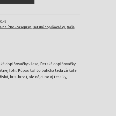
5148
é balíčky - časopisy
,
Detské doplňovačky
,
Naše
tské doplňovačky v lese, Detské doplňovačky
itnej fólii. Kúpou tohto balíčka teda získate
á, kris-kros), ale nájdu sa aj testíky,