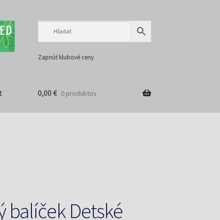
Preskočiť
Preskočiť
na
na
navigáciu
obsah
Zapnúť klubové ceny
t
0,00
€
0 produktov
ý balíček Detské