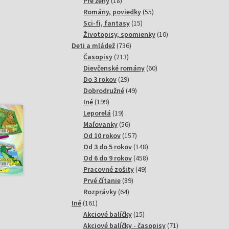
18
produktov
Pre ženy
18
produktov
55
Romány, poviedky
55
15
produktov
Sci-fi, fantasy
15
produktov
10
Životopisy, spomienky
10
736
produktov
Deti a mládež
736
213
produktov
Časopisy
213
produktov
60
Dievčenské romány
60
29
produktov
Do 3 rokov
29
produktov
49
Dobrodružné
49
199
produktov
Iné
199
produktov
19
Leporelá
19
produktov
56
Maľovanky
56
produktov
157
Od 10 rokov
157
produktov
148
Od 3 do 5 rokov
148
produktov
458
Od 6 do 9 rokov
458
49
produktov
Pracovné zošity
49
89
produktov
Prvé čítanie
89
64
produktov
Rozprávky
64
161
produktov
Iné
161
produktov
15
Akciové balíčky
15
produktov
71
Akciové balíčky - časopisy
71