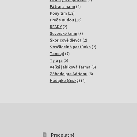
2
produktov
Pátraj s nami
2
12
produkty
Pony tím
12
produktov
16
Preč s nudou
16
2
produktov
READY
2
produkty
3
Severské krimi
3
produkty
2
Škoricové dievča
2
produkty
2
Strašidelná pestúnka
2
7
produkty
Tancuj!
7
5
produktov
Ty a ja
5
produktov
5
Veľká jablková farma
5
6
produktov
Záhada pre Adrianu
6
4
produktov
Hádajko (český)
4
produkty
Predplatné