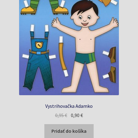
Vystrihovačka Adamko
Pôvodná
Aktuálna
0,95
€
0,90
€
cena
cena
bola:
je:
Pridať do košíka