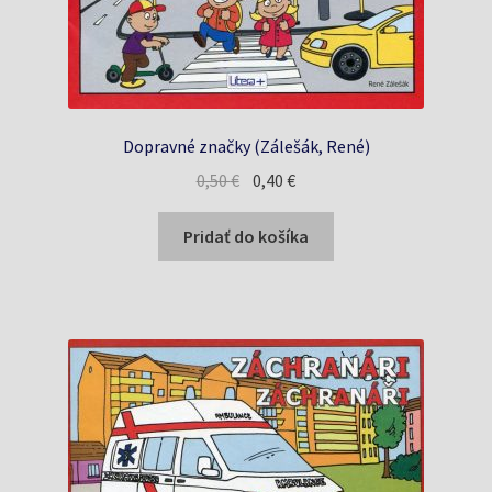
Dopravné značky (Zálešák, René)
Pôvodná
Aktuálna
0,50
€
0,40
€
cena
cena
bola:
je:
Pridať do košíka
0,50 €.
0,40 €.