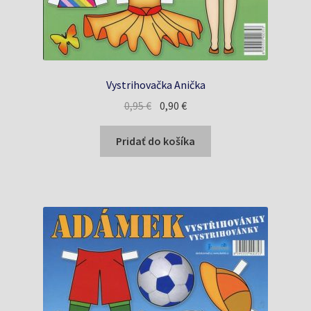
Vystrihovačka Anička
Pôvodná
Aktuálna
0,95
€
0,90
€
cena
cena
bola:
je:
Pridať do košíka
0,95 €.
0,90 €.