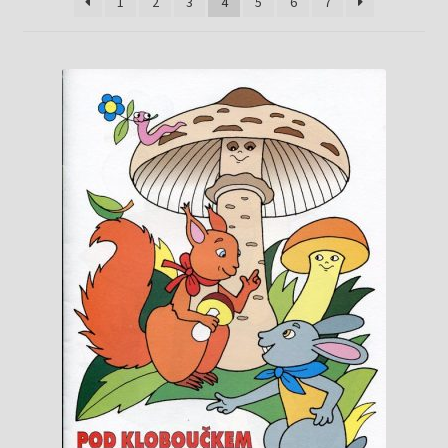
Knižný klub
1
2
3
4
5
6
7
Kontakt