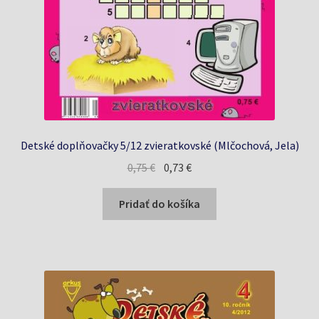
Detské doplňovačky 5/12 zvieratkovské (Mlčochová, Jela)
Pôvodná
Aktuálna
0,75
€
0,73
€
cena
cena
bola:
je:
Pridať do košíka
0,75 €.
0,73 €.