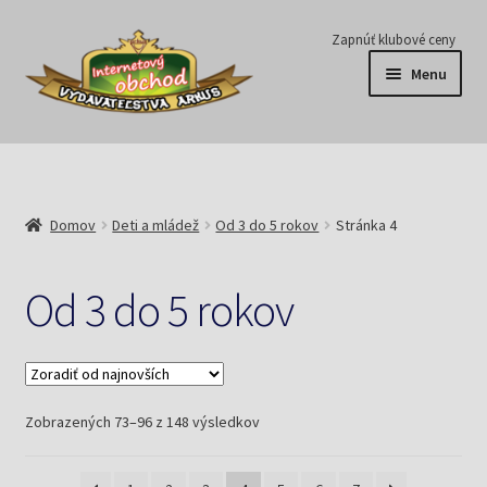
Preskočiť
Preskočiť
Zapnúť klubové ceny
na
na
Menu
navigáciu
obsah
Série
Časopisy
Domov
Deti a mládež
Od 3 do 5 rokov
Stránka 4
E-knihy
Od 3 do 5 rokov
Predplatné
Pripravujeme
Zoradené
Zobrazených 73–96 z 148 výsledkov
Pre školy
podľa
najnovších