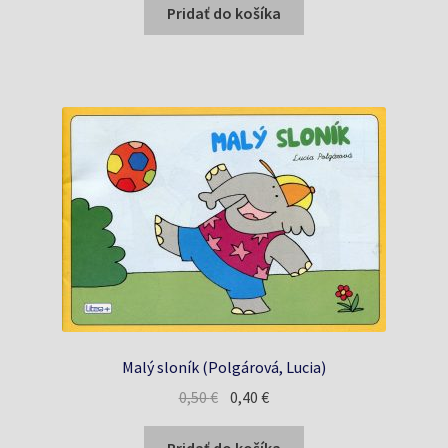
bola:
je:
Pridať do košíka
0,75 €.
0,73 €.
Malý sloník (Polgárová, Lucia)
Pôvodná
Aktuálna
0,50
€
0,40
€
cena
cena
bola:
je: