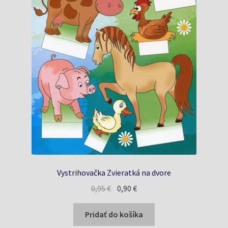
Vystrihovačka Zvieratká na dvore
Pôvodná
Aktuálna
0,95
€
0,90
€
cena
cena
bola:
je:
Pridať do košíka
0,95 €.
0,90 €.