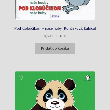
Pod klobúčikom – naše huby (Končeková, Ľubica)
Pôvodná
Aktuálna
0,50
€
0,40
€
cena
cena
bola:
je:
Pridať do košíka
0,50 €.
0,40 €.