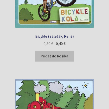
Bicykle (Zálešák, René)
Pôvodná
Aktuálna
0,50
€
0,40
€
cena
cena
bola:
je:
Pridať do košíka
0,50 €.
0,40 €.