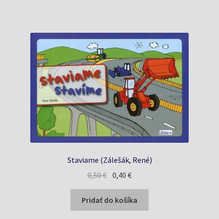
Staviame (Zálešák, René)
Pôvodná
Aktuálna
0,50
€
0,40
€
cena
cena
bola:
je:
Pridať do košíka
0,50 €.
0,40 €.