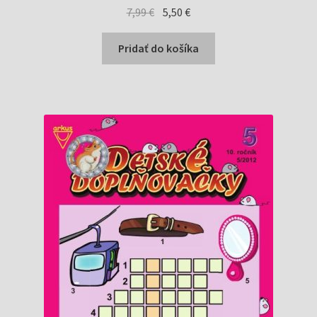
Pôvodná
Aktuálna
7,99
€
5,50
€
cena
cena
bola:
je:
Pridať do košíka
7,99 €.
5,50 €.