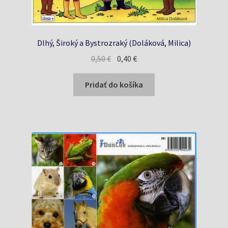
Dlhý, Široký a Bystrozraký (Doláková, Milica)
Pôvodná
Aktuálna
0,50
€
0,40
€
cena
cena
bola:
je:
Pridať do košíka
0,50 €.
0,40 €.