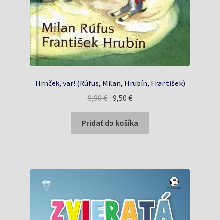
Hrnček, var! (Rúfus, Milan, Hrubín, František)
Pôvodná
Aktuálna
9,90
€
9,50
€
cena
cena
bola:
je:
Pridať do košíka
9,90 €.
9,50 €.