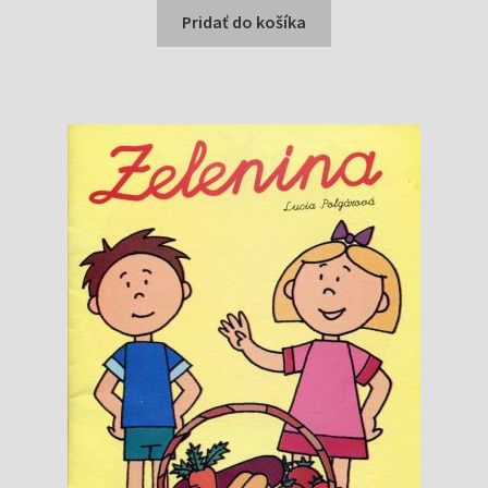
bola:
je:
Pridať do košíka
0,50 €.
0,40 €.