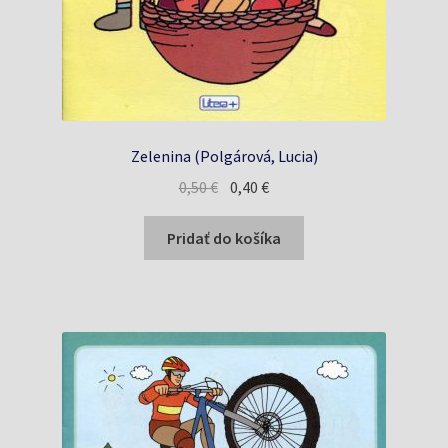
Zelenina (Polgárová, Lucia)
Pôvodná
Aktuálna
0,50
€
0,40
€
cena
cena
bola:
je:
Pridať do košíka
0,50 €.
0,40 €.