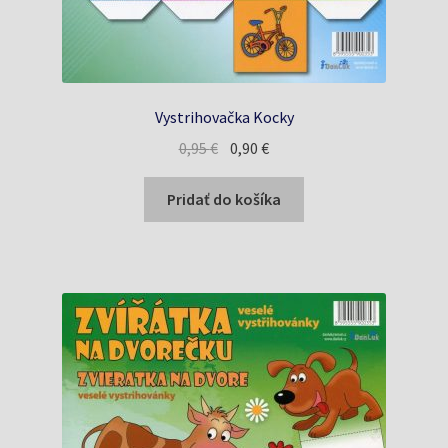
Vystrihovačka Kocky
Pôvodná
Aktuálna
0,95
€
0,90
€
cena
cena
bola:
je:
Pridať do košíka
0,95 €.
0,90 €.