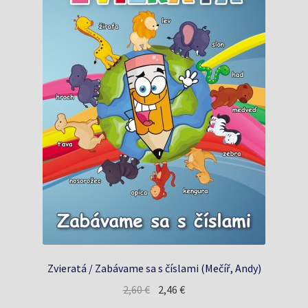
Zvieratá / Zabávame sa s číslami (Mečíř, Andy)
Pôvodná
Aktuálna
2,60
€
2,46
€
cena
cena