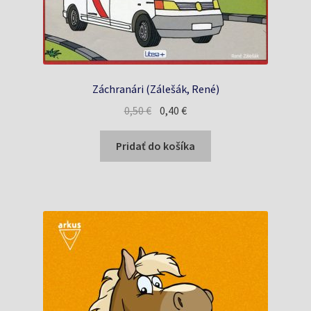
Záchranári (Zálešák, René)
Pôvodná
Aktuálna
0,50
€
0,40
€
cena
cena
bola:
je:
Pridať do košíka
0,50 €.
0,40 €.