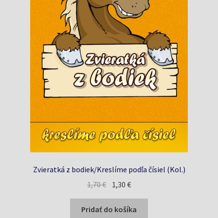
Zvieratká z bodiek/Kreslíme podľa čísiel (Kol.)
Pôvodná
Aktuálna
1,70
€
1,30
€
cena
cena
bola:
je:
Pridať do košíka