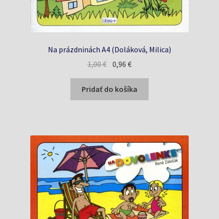
Na prázdninách A4 (Doláková, Milica)
Pôvodná
Aktuálna
1,00
€
0,96
€
cena
cena
bola:
je:
Pridať do košíka
1,00 €.
0,96 €.