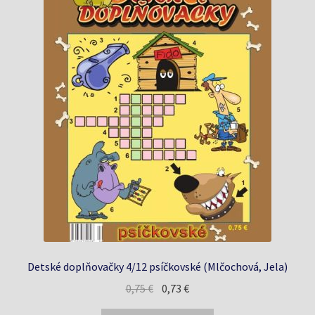
Detské doplňovačky 4/12 psíčkovské (Mlčochová, Jela)
Pôvodná
Aktuálna
0,75
€
0,73
€
cena
cena