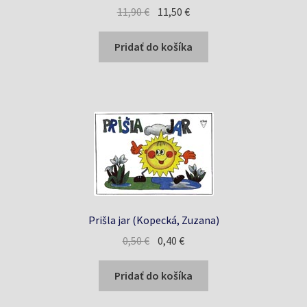
Pôvodná
Aktuálna
11,90
€
11,50
€
cena
cena
bola:
je:
Pridať do košíka
11,90 €.
11,50 €.
Prišla jar (Kopecká, Zuzana)
Pôvodná
Aktuálna
0,50
€
0,40
€
cena
cena
bola:
je:
Pridať do košíka
0,50 €.
0,40 €.