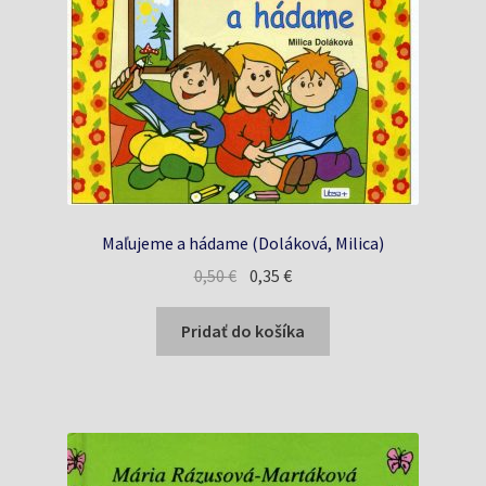
Maľujeme a hádame (Doláková, Milica)
Pôvodná
Aktuálna
0,50
€
0,35
€
cena
cena
bola:
je:
Pridať do košíka
0,50 €.
0,35 €.