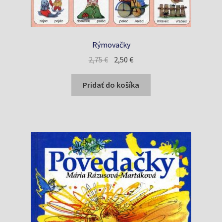
Rýmovačky
Pôvodná
Aktuálna
2,75
€
2,50
€
cena
cena
bola:
je:
Pridať do košíka
2,75 €.
2,50 €.