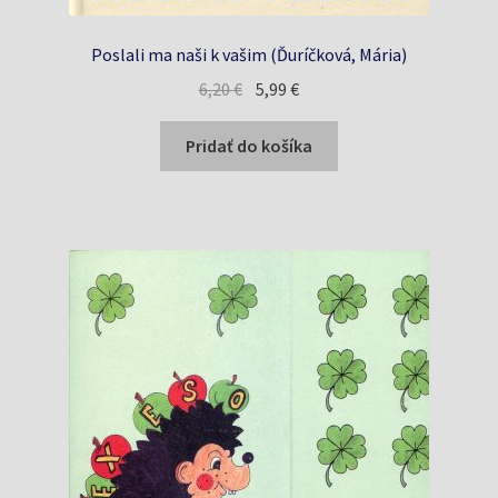
Poslali ma naši k vašim (Ďuríčková, Mária)
Pôvodná
Aktuálna
6,20
€
5,99
€
cena
cena
bola:
je:
Pridať do košíka
6,20 €.
5,99 €.