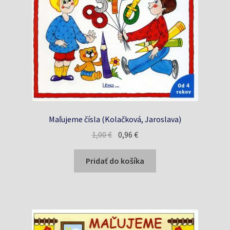
Maľujeme čísla (Kolačková, Jaroslava)
Pôvodná
Aktuálna
1,00
€
0,96
€
cena
cena
bola:
je:
Pridať do košíka
1,00 €.
0,96 €.