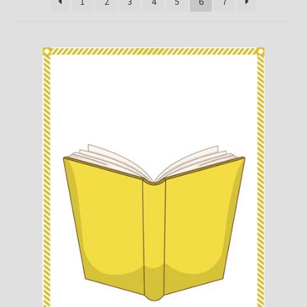
Knižný klub
1
2
3
4
5
6
7
Kontakt