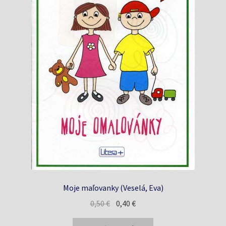
Moje maľovanky (Veselá, Eva)
Pôvodná
Aktuálna
0,50
€
0,40
€
cena
cena