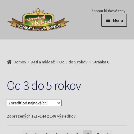
Preskočiť
Preskočiť
Zapnúť klubové ceny
na
na
Menu
navigáciu
obsah
Série
Časopisy
Domov
Deti a mládež
Od 3 do 5 rokov
Stránka 6
E-knihy
Od 3 do 5 rokov
Predplatné
Pripravujeme
Zoradené
Zobrazených 121–144 z 148 výsledkov
Pre školy
podľa
najnovších