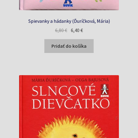
Spievanky a hádanky (Ďuríčková, Mária)
Pôvodná
Aktuálna
6,80
€
6,40
€
cena
cena
bola:
je:
Pridať do košíka
6,80 €.
6,40 €.