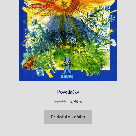
Povedačky
Pôvodná
Aktuálna
6,20
€
5,99
€
cena
cena
bola:
je:
Pridať do košíka
6,20 €.
5,99 €.