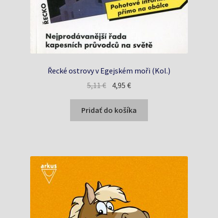
Řecké ostrovy v Egejském moři (Kol.)
Pôvodná
Aktuálna
5,11
€
4,95
€
cena
cena
bola:
je:
Pridať do košíka
5,11 €.
4,95 €.