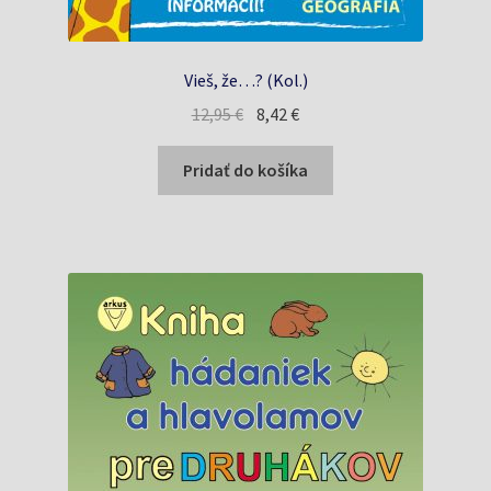
Vieš, že…? (Kol.)
Pôvodná
Aktuálna
12,95
€
8,42
€
cena
cena
bola:
je:
Pridať do košíka
12,95 €.
8,42 €.