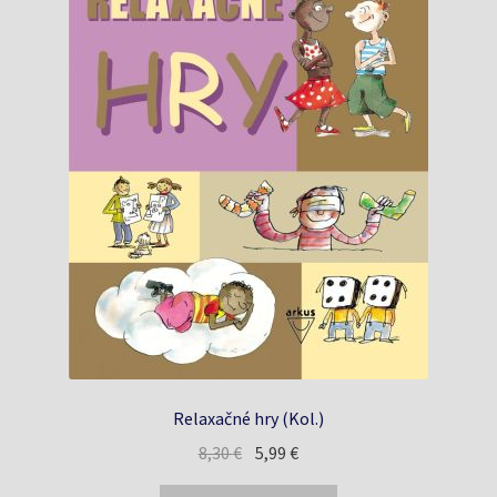
Relaxačné hry (Kol.)
Pôvodná
Aktuálna
8,30
€
5,99
€
cena
cena