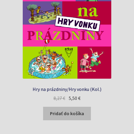
Hry na prázdniny/Hry vonku (Kol.)
Pôvodná
Aktuálna
8,27
€
5,50
€
cena
cena
bola:
je:
Pridať do košíka
8,27 €.
5,50 €.