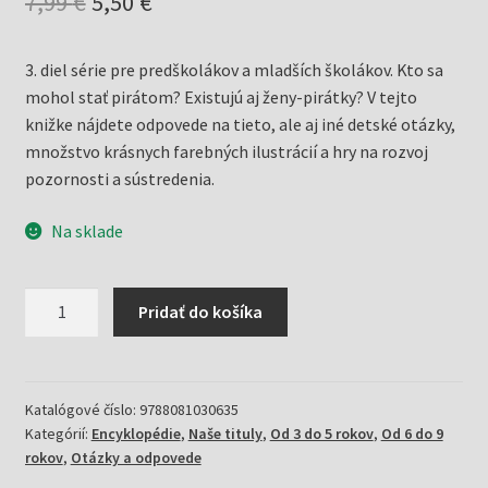
Pôvodná
Aktuálna
7,99
€
5,50
€
cena
cena
3. diel série pre predškolákov a mladších školákov. Kto sa
bola:
je:
mohol stať pirátom? Existujú aj ženy-pirátky? V tejto
7,99 €.
5,50 €.
knižke nájdete odpovede na tieto, ale aj iné detské otázky,
množstvo krásnych farebných ilustrácií a hry na rozvoj
pozornosti a sústredenia.
Na sklade
množstvo
Pridať do košíka
Piráti
-
Otázky/odpovede
3
Katalógové číslo:
9788081030635
Kategórií:
Encyklopédie
,
Naše tituly
,
Od 3 do 5 rokov
,
Od 6 do 9
(Kol.)
rokov
,
Otázky a odpovede