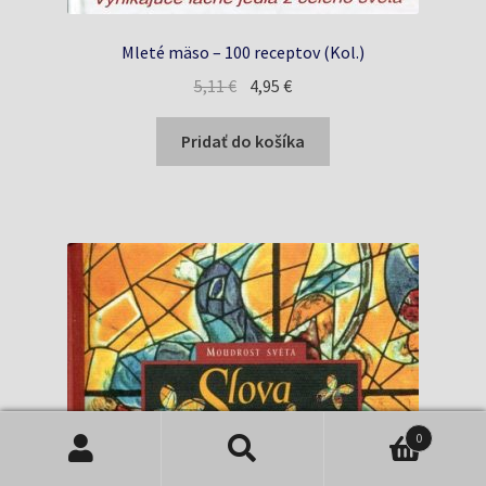
Mleté mäso – 100 receptov (Kol.)
Pôvodná
Aktuálna
5,11
€
4,95
€
cena
cena
bola:
je:
Pridať do košíka
5,11 €.
4,95 €.
0