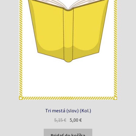
Tri mestá (slov.) (Kol.)
Pôvodná
Aktuálna
5,15
€
5,00
€
cena
cena
bola:
je:
Pridať do košíka