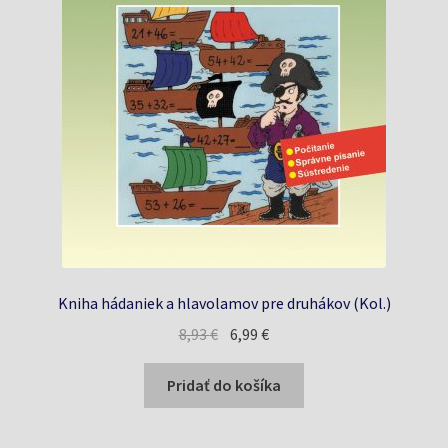
Kniha hádaniek a hlavolamov pre druhákov (Kol.)
Pôvodná
Aktuálna
8,93
€
6,99
€
cena
cena
bola:
je:
Pridať do košíka
8,93 €.
6,99 €.