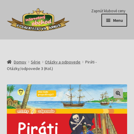
Preskočiť
Preskočiť
Zapnúť klubové ceny
na
na
Menu
navigáciu
obsah
Série
Časopisy
Domov
Série
Otázky a odpovede
Piráti -
Otázky/odpovede 3 (Kol.)
E-knihy
Predplatné
Pripravujeme
Pre školy