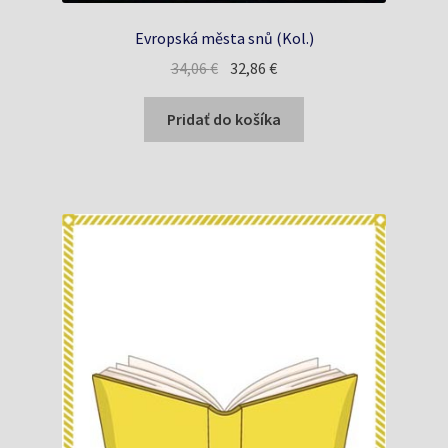
Evropská města snů (Kol.)
Pôvodná
Aktuálna
34,06
€
32,86
€
cena
cena
bola:
je:
Pridať do košíka
34,06 €.
32,86 €.