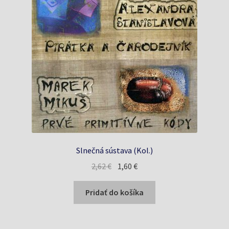
Slnečná sústava (Kol.)
Pôvodná
Aktuálna
2,62
€
1,60
€
cena
cena
bola:
je:
Pridať do košíka
2,62 €.
1,60 €.