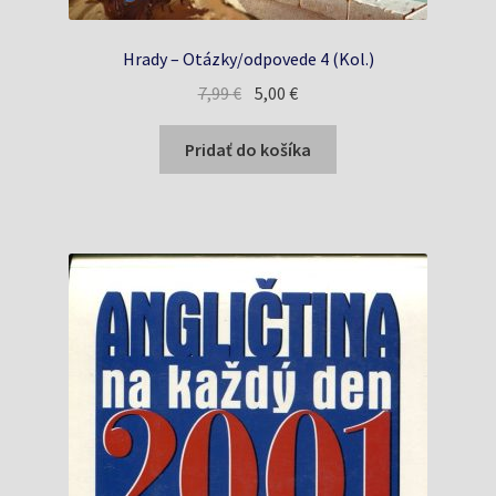
Hrady – Otázky/odpovede 4 (Kol.)
Pôvodná
Aktuálna
7,99
€
5,00
€
cena
cena
bola:
je:
Pridať do košíka
7,99 €.
5,00 €.