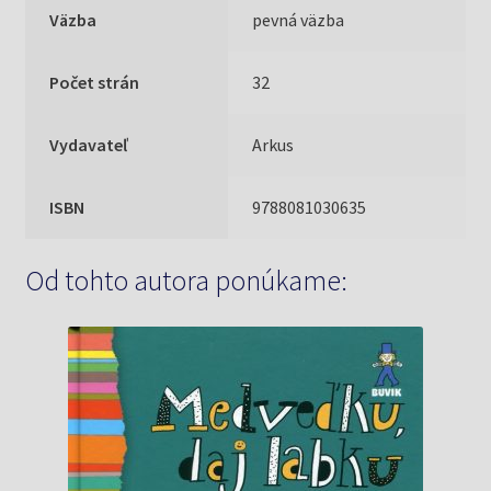
Väzba
pevná väzba
Počet strán
32
Vydavateľ
Arkus
ISBN
9788081030635
Od tohto autora ponúkame: