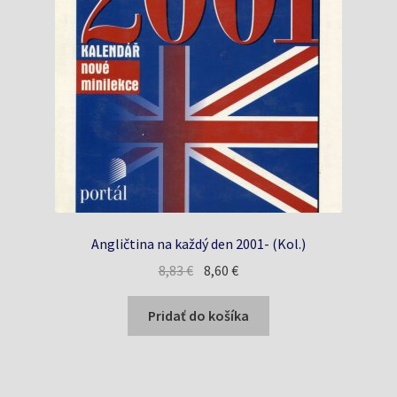
Angličtina na každý den 2001- (Kol.)
Pôvodná
Aktuálna
8,83
€
8,60
€
cena
cena
bola:
je:
Pridať do košíka
8,83 €.
8,60 €.