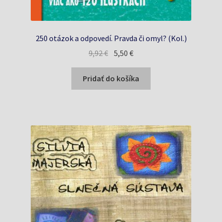
250 otázok a odpovedí. Pravda či omyl? (Kol.)
Pôvodná
Aktuálna
9,92
€
5,50
€
cena
cena
bola:
je:
Pridať do košíka
9,92 €.
5,50 €.