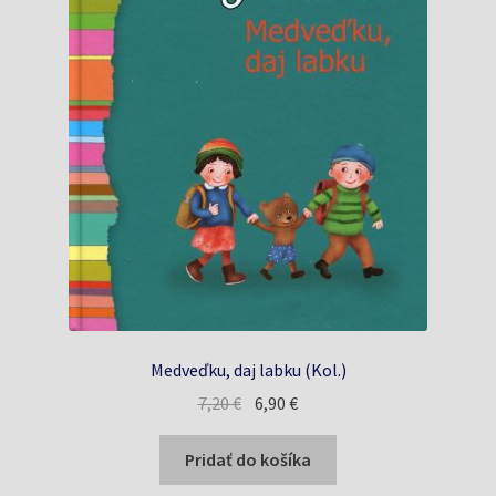
Medveďku, daj labku (Kol.)
Pôvodná
Aktuálna
7,20
€
6,90
€
cena
cena
bola:
je:
Pridať do košíka
7,20 €.
6,90 €.