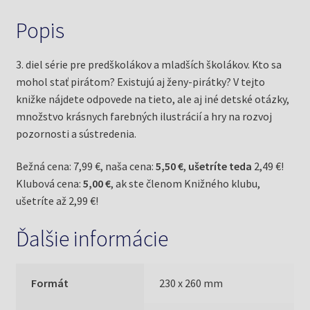
Popis
3. diel série pre predškolákov a mladších školákov. Kto sa
mohol stať pirátom? Existujú aj ženy-pirátky? V tejto
knižke nájdete odpovede na tieto, ale aj iné detské otázky,
množstvo krásnych farebných ilustrácií a hry na rozvoj
pozornosti a sústredenia.
Bežná cena: 7,99 €, naša cena:
5,50 €
,
ušetríte teda
2,49 €!
Klubová cena:
5,00 €
, ak ste členom Knižného klubu,
ušetríte až 2,99 €!
Ďalšie informácie
Formát
230 x 260 mm