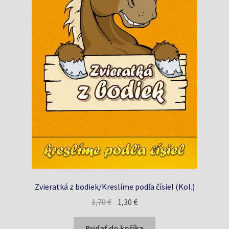
Zvieratká z bodiek/Kreslíme podľa čísiel (Kol.)
Pôvodná
Aktuálna
1,70
€
1,30
€
cena
cena
bola:
je:
Pridať do košíka