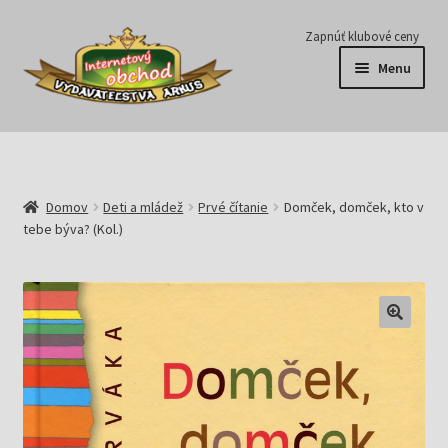
Preskočiť
Preskočiť
Zapnúť klubové ceny
na
na
Menu
navigáciu
obsah
Série
Časopisy
Domov
Deti a mládež
Prvé čítanie
Domček, domček, kto v
tebe býva? (Kol.)
E-knihy
Predplatné
Pripravujeme
Pre školy