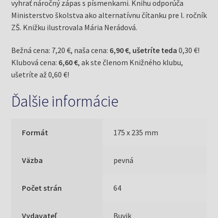
vyhrať náročný zápas s písmenkami. Knihu odporúča
Ministerstvo školstva ako alternatívnu čítanku pre l. ročník
ZŠ. Knižku ilustrovala Mária Nerádová.
Bežná cena: 7,20 €, naša cena:
6,90 €
,
ušetríte teda
0,30 €!
Klubová cena:
6,60 €
, ak ste členom Knižného klubu,
ušetríte až 0,60 €!
Ďalšie informácie
Formát
175 x 235 mm
Väzba
pevná
Počet strán
64
Vydavateľ
Buvik