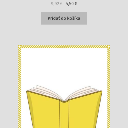
Pôvodná
Aktuálna
9,92
€
5,50
€
cena
cena
bola:
je:
Pridať do košíka
9,92 €.
5,50 €.