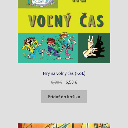
Hry na voľný čas (Kol.)
Pôvodná
Aktuálna
8,30
€
6,50
€
cena
cena
bola:
je:
Pridať do košíka
8,30 €.
6,50 €.