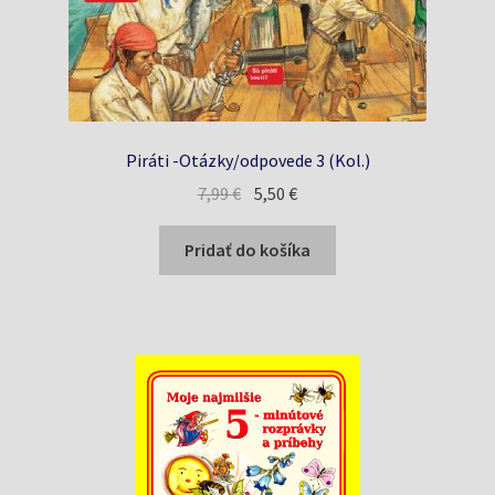
Piráti -Otázky/odpovede 3 (Kol.)
Pôvodná
Aktuálna
7,99
€
5,50
€
cena
cena
bola:
je:
Pridať do košíka
7,99 €.
5,50 €.