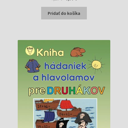
cena
cena
bola:
je:
Pridať do košíka
7,20 €.
6,90 €.