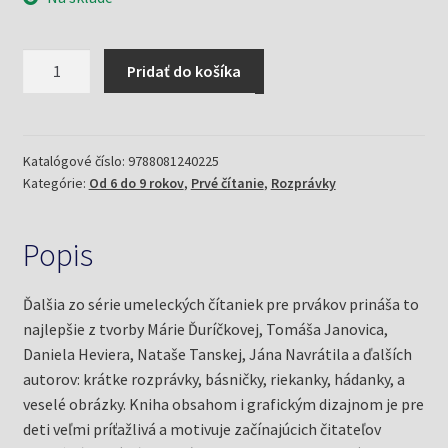
množstvo
Pridať do košíka
Domček,
domček,
kto
v
Katalógové číslo:
9788081240225
Kategórie:
Od 6 do 9 rokov
,
Prvé čítanie
,
Rozprávky
tebe
býva?
(Kol.)
Popis
Ďalšia zo série umeleckých čítaniek pre prvákov prináša to
najlepšie z tvorby Márie Ďuríčkovej, Tomáša Janovica,
Daniela Heviera, Nataše Tanskej, Jána Navrátila a ďalších
autorov: krátke rozprávky, básničky, riekanky, hádanky, a
veselé obrázky. Kniha obsahom i grafickým dizajnom je pre
deti veľmi príťažlivá a motivuje začínajúcich čitateľov