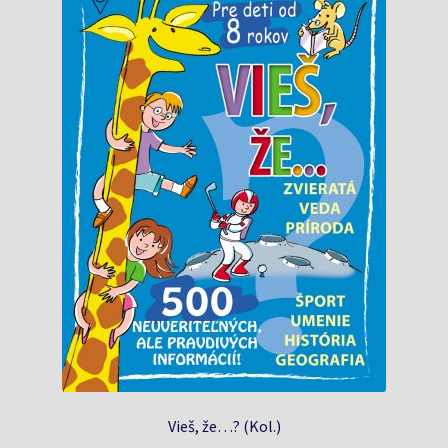
Vieš, že…? (Kol.)