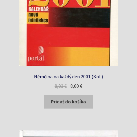
Němčina na každý den 2001 (Kol.)
Pôvodná
Aktuálna
8,83
€
8,60
€
cena
cena
bola:
je:
Pridať do košíka
8,83 €.
8,60 €.