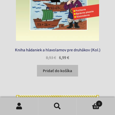
Kniha hádaniek a hlavolamov pre druhákov (Kol.)
Pôvodná
Aktuálna
8,93
€
6,99
€
cena
cena
bola:
je:
Pridať do košíka
8,93 €.
6,99 €.
0