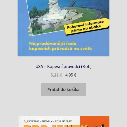
USA – Kapesní pruvodci (Kol.)
Pôvodná
Aktuálna
5,11
€
4,95
€
cena
cena
bola:
je:
Pridať do košíka
5,11 €.
4,95 €.