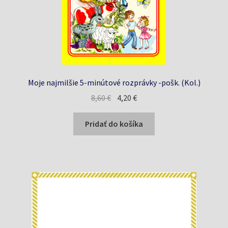
Moje najmilšie 5-minútové rozprávky -pošk. (Kol.)
Pôvodná
Aktuálna
8,60
€
4,20
€
cena
cena
bola:
je:
Pridať do košíka
8,60 €.
4,20 €.