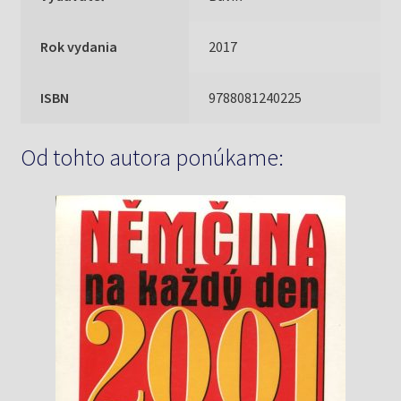
Rok vydania
2017
ISBN
9788081240225
Od tohto autora ponúkame: