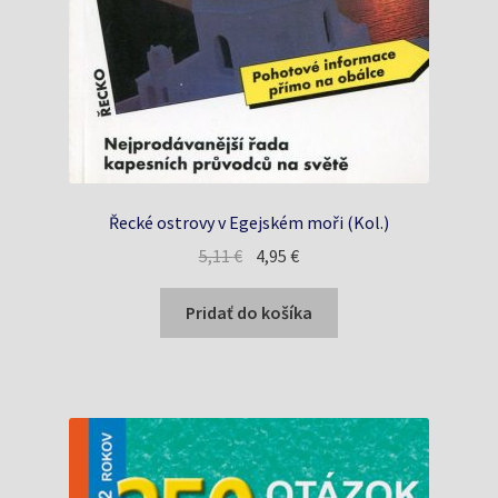
Řecké ostrovy v Egejském moři (Kol.)
Pôvodná
Aktuálna
5,11
€
4,95
€
cena
cena
bola:
je:
Pridať do košíka
5,11 €.
4,95 €.