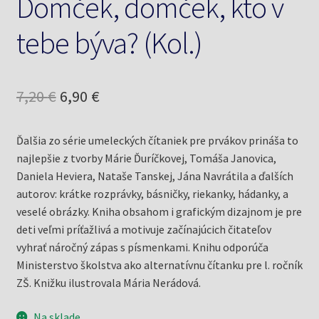
Domček, domček, kto v
tebe býva? (Kol.)
Pôvodná
Aktuálna
7,20
€
6,90
€
cena
cena
Ďalšia zo série umeleckých čítaniek pre prvákov prináša to
bola:
je:
najlepšie z tvorby Márie Ďuríčkovej, Tomáša Janovica,
7,20 €.
6,90 €.
Daniela Heviera, Nataše Tanskej, Jána Navrátila a ďalších
autorov: krátke rozprávky, básničky, riekanky, hádanky, a
veselé obrázky. Kniha obsahom i grafickým dizajnom je pre
deti veľmi príťažlivá a motivuje začínajúcich čitateľov
vyhrať náročný zápas s písmenkami. Knihu odporúča
Ministerstvo školstva ako alternatívnu čítanku pre l. ročník
ZŠ. Knižku ilustrovala Mária Nerádová.
Na sklade