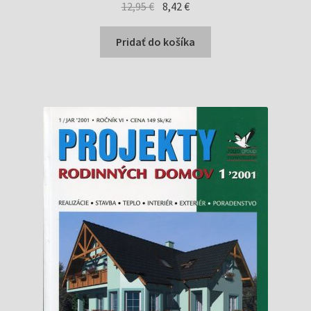
Pôvodná
Aktuálna
12,95
€
8,42
€
cena
cena
bola:
je:
Pridať do košíka
12,95 €.
8,42 €.