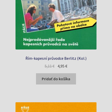
Řím-kapesní průvodce Berlitz (Kol.)
Pôvodná
Aktuálna
5,11
€
4,95
€
cena
cena
bola:
je:
Pridať do košíka
5,11 €.
4,95 €.