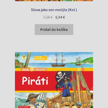
Slova jako sen motýla (Kol.)
Pôvodná
Aktuálna
7,20
€
6,94
€
cena
cena
bola:
je:
Pridať do košíka
7,20 €.
6,94 €.