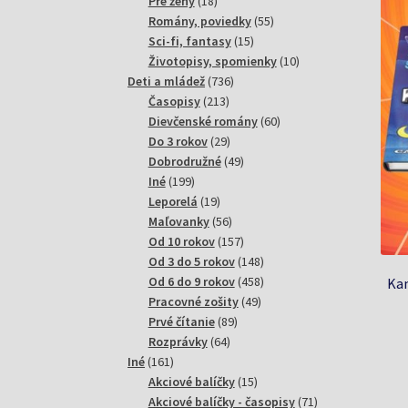
18
produktov
Pre ženy
18
produktov
55
Romány, poviedky
55
15
produktov
Sci-fi, fantasy
15
produktov
10
Životopisy, spomienky
10
736
produktov
Deti a mládež
736
213
produktov
Časopisy
213
produktov
60
Dievčenské romány
60
29
produktov
Do 3 rokov
29
produktov
49
Dobrodružné
49
199
produktov
Iné
199
produktov
19
Leporelá
19
produktov
56
Maľovanky
56
produktov
157
Od 10 rokov
157
produktov
148
Od 3 do 5 rokov
148
produktov
458
Od 6 do 9 rokov
458
Kam
49
produktov
Pracovné zošity
49
89
produktov
Prvé čítanie
89
64
produktov
Rozprávky
64
161
produktov
Iné
161
produktov
15
Akciové balíčky
15
produktov
71
Akciové balíčky - časopisy
71