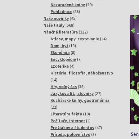
20
produktov
Nezaradené knihy
20
58
produktov
Pohľadnice
58
45
produktov
Naše novinky
45
568
produktov
Naše tituly
568
produktov
212
Náučná literatúra
212
produktov
14
Atlasy, mapy, cestovanie
14
13
produktov
Dom, byt
13
8
produktov
Ekonómia
8
produktov
7
Encyklopédie
7
4
produktov
Ezoterika
4
produkty
História, filozofia, náboženstvo
14
14
produktov
38
Hry, voľný čas
38
produktov
27
Jazyková lit., slovníky
27
produktov
Kuchárske knihy, gastronómia
22
22
produktov
10
Literatúra faktu
10
produktov
1
Počítače, internet
1
produkt
47
Pre žiakov a študentov
47
Sen
8
produktov
Príroda, poľovníctvo
8