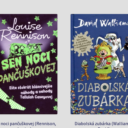
 noci pančuškovej (Rennison,
Diabolská zubárka (Wallia