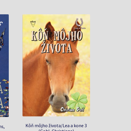
Kôň môjho života/Lea a kone 3
ms,