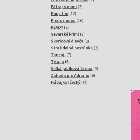
2
produktov
Pátraj s nami
2
12
produkty
Pony tím
12
produktov
16
Preč s nudou
16
2
produktov
READY
2
produkty
3
Severské krimi
3
produkty
2
Škoricové dievča
2
produkty
2
Strašidelná pestúnka
2
7
produkty
Tancuj!
7
5
produktov
Ty a ja
5
produktov
5
Veľká jablková farma
5
6
produktov
Záhada pre Adrianu
6
4
produktov
Hádajko (český)
4
produkty