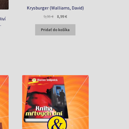
Krysburger (Walliams, David)
Pôvodná
Aktuálna
9,95
€
8,99
€
iví
cena
cena
.
bola:
je:
Pridať do košíka
9,95 €.
8,99 €.
a