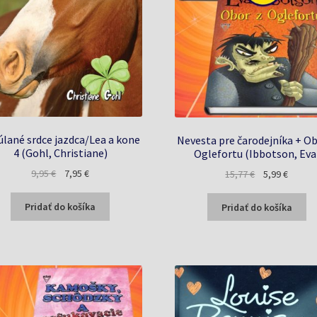
úlané srdce jazdca/Lea a kone
Nevesta pre čarodejníka + Ob
4 (Gohl, Christiane)
Oglefortu (Ibbotson, Eva
Pôvodná
Aktuálna
Pôvodná
Aktuál
9,95
€
7,95
€
15,77
€
5,99
€
cena
cena
cena
cena
bola:
je:
bola:
je:
Pridať do košíka
Pridať do košíka
9,95 €.
7,95 €.
15,77 €.
5,99 €.