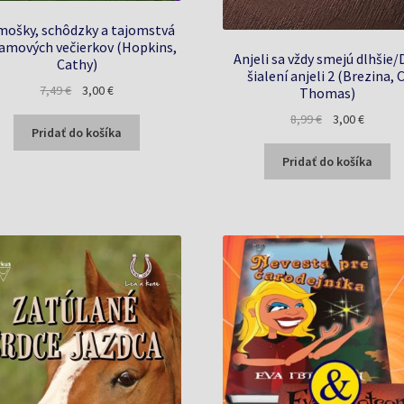
ošky, schôdzky a tajomstvá
amových večierkov (Hopkins,
Anjeli sa vždy smejú dlhšie/D
Cathy)
šialení anjeli 2 (Brezina, C
Pôvodná
Aktuálna
7,49
€
3,00
€
Thomas)
cena
cena
Pôvodná
Aktuáln
8,99
€
3,00
€
bola:
je:
Pridať do košíka
cena
cena
7,49 €.
3,00 €.
bola:
je:
Pridať do košíka
8,99 €.
3,00 €.