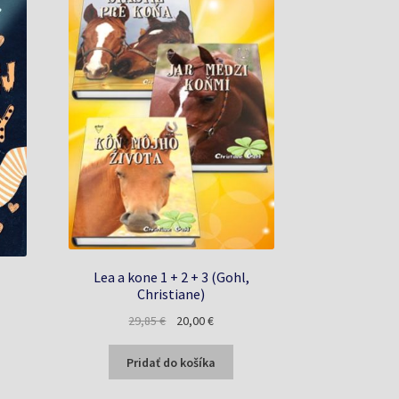
Lea a kone 1 + 2 + 3 (Gohl,
Christiane)
Pôvodná
Aktuálna
29,85
€
20,00
€
a
cena
cena
bola:
je:
Pridať do košíka
29,85 €.
20,00 €.