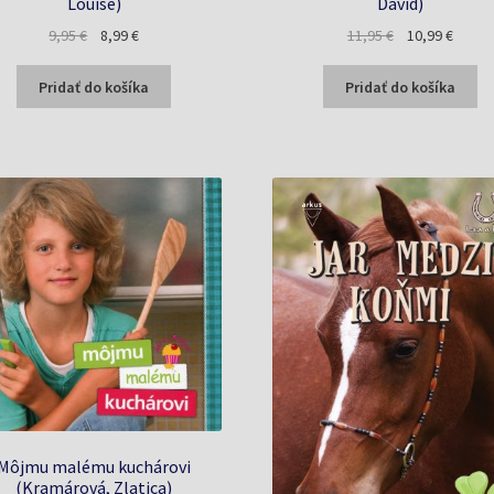
Louise)
David)
Pôvodná
Aktuálna
Pôvodná
Aktuál
9,95
€
8,99
€
11,95
€
10,99
€
cena
cena
cena
cena
bola:
je:
bola:
je:
Pridať do košíka
Pridať do košíka
9,95 €.
8,99 €.
11,95 €.
10,99 
Môjmu malému kuchárovi
(Kramárová, Zlatica)