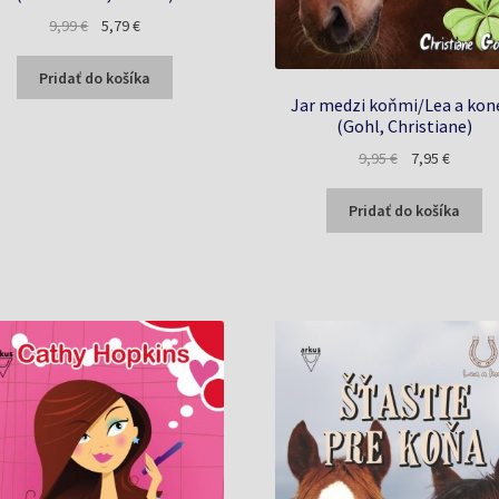
Pôvodná
Aktuálna
9,99
€
5,79
€
cena
cena
bola:
je:
Pridať do košíka
9,99 €.
5,79 €.
Jar medzi koňmi/Lea a kon
(Gohl, Christiane)
Pôvodná
Aktuáln
9,95
€
7,95
€
cena
cena
bola:
je:
Pridať do košíka
9,95 €.
7,95 €.