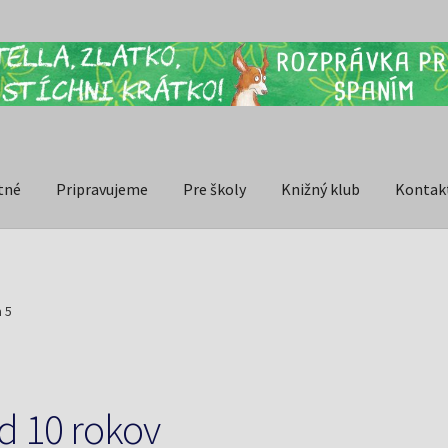
tné
Pripravujeme
Pre školy
Knižný klub
Kontak
 5
d 10 rokov