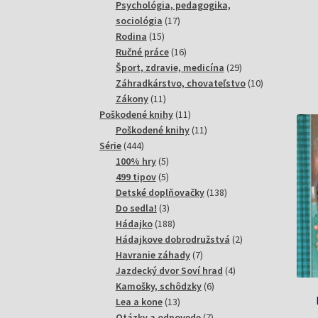
produktov
Psychológia, pedagogika,
17
sociológia
17
15
produktov
Rodina
15
produktov
16
Ručné práce
16
produktov
29
Šport, zdravie, medicína
29
produktov
10
Záhradkárstvo, chovateľstvo
10
11
produktov
Zákony
11
produktov
11
Poškodené knihy
11
produktov
11
Poškodené knihy
11
444
produktov
Série
444
produktov
5
100% hry
5
produktov
5
499 tipov
5
produktov
138
Detské doplňovačky
138
3
produktov
Do sedla!
3
produkty
188
Hádajko
188
produktov
2
Hádajkove dobrodružstvá
2
7
produkty
Havranie záhady
7
produktov
4
Jazdecký dvor Soví hrad
4
6
produkty
Kamošky, schôdzky
6
13
produktov
Lea a kone
13
produktov
7
Otázky a odpovede
7