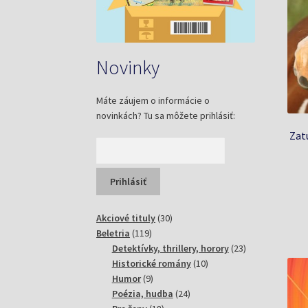
Novinky
Máte záujem o informácie o
novinkách? Tu sa môžete prihlásiť:
Zat
30
Akciové tituly
30
119
produktov
Beletria
119
produktov
23
Detektívky, thrillery, horory
23
10
produktov
Historické romány
10
9
produktov
Humor
9
produktov
24
Poézia, hudba
24