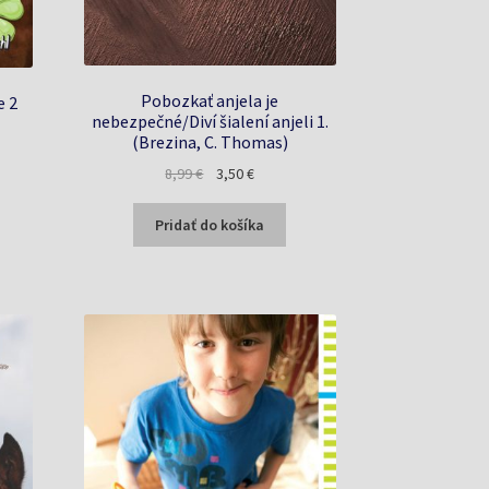
Pobozkať anjela je
e 2
nebezpečné/Diví šialení anjeli 1.
(Brezina, C. Thomas)
a
Pôvodná
Aktuálna
8,99
€
3,50
€
cena
cena
bola:
je:
Pridať do košíka
8,99 €.
3,50 €.