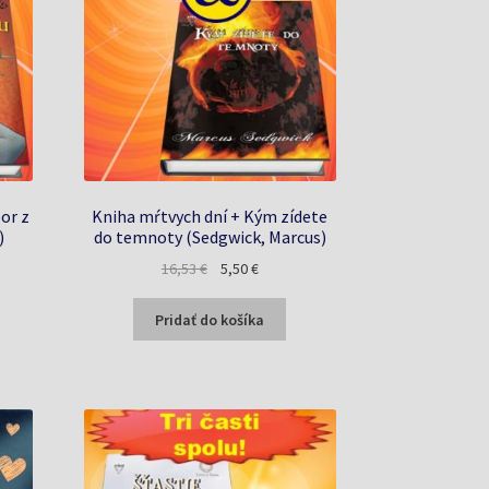
or z
Kniha mŕtvych dní + Kým zídete
)
do temnoty (Sedgwick, Marcus)
na
Pôvodná
Aktuálna
16,53
€
5,50
€
cena
cena
bola:
je:
Pridať do košíka
16,53 €.
5,50 €.