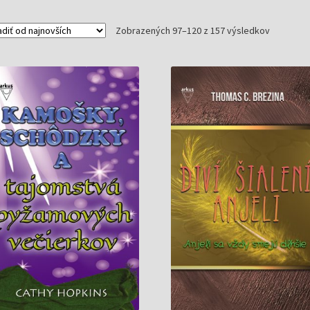
Zoradené
Zobrazených 97–120 z 157 výsledkov
podľa
najnovšíc