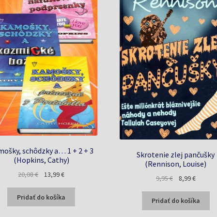
ošky, schôdzky a… 1 + 2 + 3
Skrotenie zlej pančušky
(Hopkins, Cathy)
(Rennison, Louise)
Pôvodná
Aktuálna
20,08
€
13,99
€
Pôvodná
Aktuáln
9,95
€
8,99
€
cena
cena
cena
cena
bola:
je:
Pridať do košíka
bola:
je:
Pridať do košíka
20,08 €.
13,99 €.
9,95 €.
8,99 €.