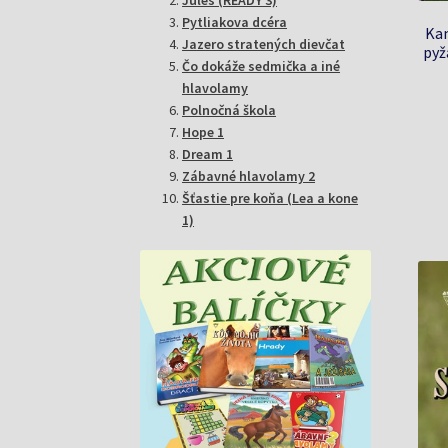
Pytliakova dcéra
Kam
Jazero stratených dievčat
pyž
Čo dokáže sedmička a iné
hlavolamy
Polnočná škola
Hope 1
Dream 1
Zábavné hlavolamy 2
Šťastie pre koňa (Lea a kone
1)