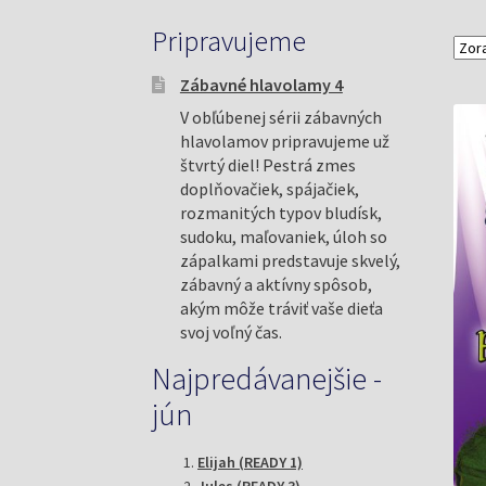
Pripravujeme
Zábavné hlavolamy 4
V obľúbenej sérii zábavných
hlavolamov pripravujeme už
štvrtý diel! Pestrá zmes
doplňovačiek, spájačiek,
rozmanitých typov bludísk,
sudoku, maľovaniek, úloh so
zápalkami predstavuje skvelý,
zábavný a aktívny spôsob,
akým môže tráviť vaše dieťa
svoj voľný čas.
Najpredávanejšie -
jún
Elijah (READY 1)
Jules (READY 3)