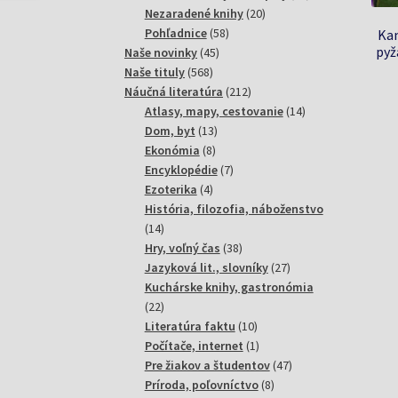
20
produktov
Nezaradené knihy
20
58
produktov
Pohľadnice
58
Kam
pyž
45
produktov
Naše novinky
45
568
produktov
Naše tituly
568
produktov
212
Náučná literatúra
212
produktov
14
Atlasy, mapy, cestovanie
14
13
produktov
Dom, byt
13
8
produktov
Ekonómia
8
produktov
7
Encyklopédie
7
4
produktov
Ezoterika
4
produkty
História, filozofia, náboženstvo
14
14
produktov
38
Hry, voľný čas
38
produktov
27
Jazyková lit., slovníky
27
produktov
Kuchárske knihy, gastronómia
22
22
produktov
10
Literatúra faktu
10
produktov
1
Počítače, internet
1
produkt
47
Pre žiakov a študentov
47
8
produktov
Príroda, poľovníctvo
8