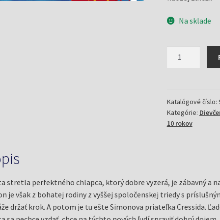
Na sklade
množstvo
Kamošky,
schôdzky
a
princezné
Katalógové číslo:
Kategórie:
Dievč
z
10 rokov
Portobella
(Hopkins,
Cathy)
pis
a stretla perfektného chlapca, ktorý dobre vyzerá, je zábavný a nao
n je však z bohatej rodiny z vyššej spoločenskej triedy s príslušn
že držať krok. A potom je tu ešte Simonova priateľka Cressida. Ľad
a sa nechce vzdať, chce na týchto nových ľudí spraviť dobrý dojem, 