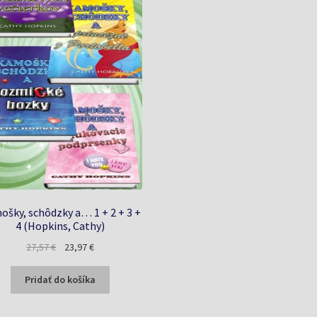
šky, schôdzky a… 1 + 2 + 3 +
4 (Hopkins, Cathy)
Pôvodná
Aktuálna
27,57
€
23,97
€
cena
cena
bola:
je:
Pridať do košíka
27,57 €.
23,97 €.