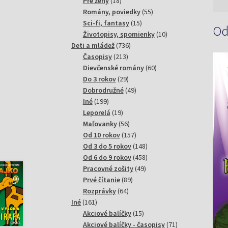
18
produktov
Pre ženy
18
produktov
55
Romány, poviedky
55
15
produktov
Sci-fi, fantasy
15
Od
produktov
10
Životopisy, spomienky
10
736
produktov
Deti a mládež
736
213
produktov
Časopisy
213
produktov
60
Dievčenské romány
60
29
produktov
Do 3 rokov
29
produktov
49
Dobrodružné
49
199
produktov
Iné
199
produktov
19
Leporelá
19
produktov
56
Maľovanky
56
produktov
157
Od 10 rokov
157
produktov
148
Od 3 do 5 rokov
148
produktov
458
Od 6 do 9 rokov
458
49
produktov
Pracovné zošity
49
89
produktov
Prvé čítanie
89
64
produktov
Rozprávky
64
161
produktov
Iné
161
produktov
15
Akciové balíčky
15
produktov
71
Akciové balíčky - časopisy
71