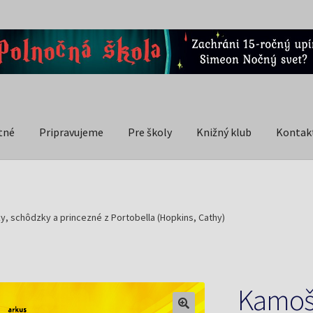
tné
Pripravujeme
Pre školy
Knižný klub
Kontak
, schôdzky a princezné z Portobella (Hopkins, Cathy)
Kamošk