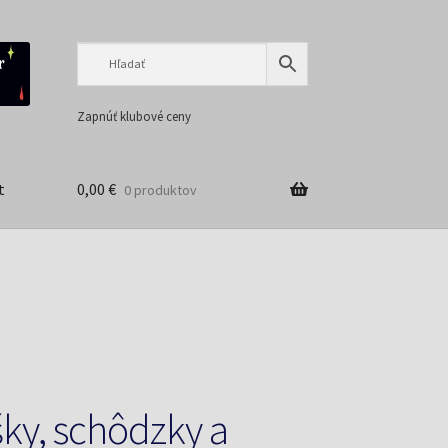
Preskočiť
Preskočiť
na
na
navigáciu
obsah
Zapnúť klubové ceny
t
0,00
€
0 produktov
y, schôdzky a