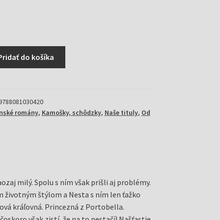
Pridať do košíka
9788081030420
enské romány
,
Kamošky, schôdzky
,
Naše tituly
,
Od
zaj milý. Spolu s ním však prišli aj problémy.
ým životným štýlom a Nesta s ním len ťažko
ová kráľovná. Princezná z Portobella.
čoskoro však zistí, že na to nestačí! Našťastie