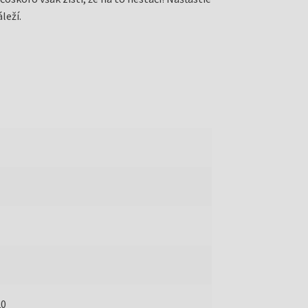
leží.
20