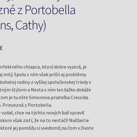
zné z Portobella
ns, Cathy)
odná
Aktuálna
€
cena
erfektného chlapca, ktorý dobre vyzerá, je
je:
 milý. Spolu s ním však prišli aj problémy.
€.
4,50 €.
bohatej rodiny z vyššej spoločenskej triedy s
tným štýlom a Nesta s ním len ťažko dokáže
tom je tu ešte Simonova priateľka Cressida.
. Princezná z Portobella.
vzdať, chce na týchto nových ľudí spraviť
koro však zistí, že na to nestačí! Našťastie
, ktoré jej pomôžu si uvedomiť,na čom v živote