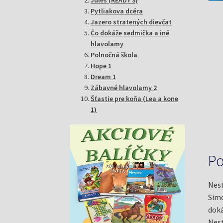
Pytliakova dcéra
Jazero stratených dievčat
Čo dokáže sedmička a iné
hlavolamy
Polnočná škola
Hope 1
Dream 1
Zábavné hlavolamy 2
Šťastie pre koňa (Lea a kone
1)
Po
Nest
Simo
doká
Nest