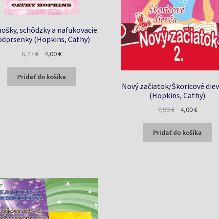
ošky, schôdzky a nafukovacie
odprsenky (Hopkins, Cathy)
Pôvodná
Aktuálna
6,27
€
4,00
€
cena
cena
bola:
je:
Pridať do košíka
Nový začiatok/Škoricové diev
6,27 €.
4,00 €.
(Hopkins, Cathy)
Pôvodná
Aktuáln
7,99
€
4,00
€
cena
cena
bola:
je:
Pridať do košíka
7,99 €.
4,00 €.