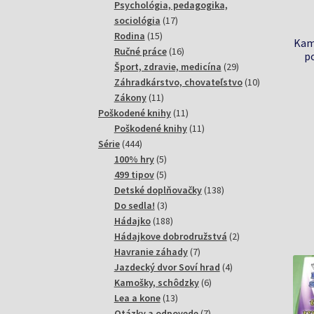
produktov
Psychológia, pedagogika,
17
sociológia
17
15
produktov
Rodina
15
Kam
produktov
16
Ručné práce
16
p
produktov
29
Šport, zdravie, medicína
29
produktov
10
Záhradkárstvo, chovateľstvo
10
11
produktov
Zákony
11
produktov
11
Poškodené knihy
11
produktov
11
Poškodené knihy
11
444
produktov
Série
444
produktov
5
100% hry
5
produktov
5
499 tipov
5
produktov
138
Detské doplňovačky
138
3
produktov
Do sedla!
3
produkty
188
Hádajko
188
produktov
2
Hádajkove dobrodružstvá
2
7
produkty
Havranie záhady
7
produktov
4
Jazdecký dvor Soví hrad
4
6
produkty
Kamošky, schôdzky
6
13
produktov
Lea a kone
13
produktov
7
Otázky a odpovede
7