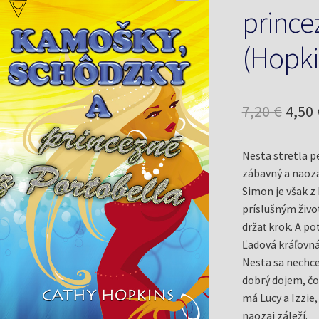
prince
(Hopki
Pôv
7,20
€
4,50
cena
Nesta stretla p
bola:
zábavný a naozaj
7,20 
Simon je však z 
príslušným živo
držať krok. A po
Ľadová kráľovná
Nesta sa nechce 
dobrý dojem, čos
má Lucy a Izzie
naozaj záleží.