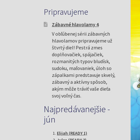
Pripravujeme
Zábavné hlavolamy 4
V obľúbenej sérii zábavných
hlavolamov pripravujeme už
štvrtý diel! Pestrá zmes
doplňovačiek, spájačiek,
rozmanitých typov bludísk,
sudoku, maľovaniek, úloh so
zápalkami predstavuje skvelý,
zábavný a aktívny spôsob,
akým môže tráviť vaše dieťa
svoj voľný čas.
Najpredávanejšie -
jún
Elijah (READY 1)
Jules (READY 3)