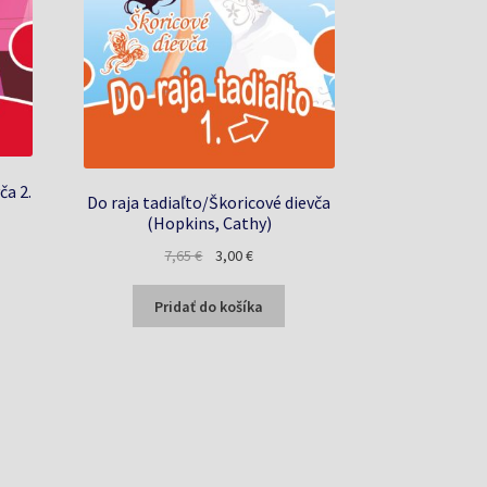
ča 2.
Do raja tadiaľto/Škoricové dievča
(Hopkins, Cathy)
a
Pôvodná
Aktuálna
7,65
€
3,00
€
cena
cena
bola:
je:
Pridať do košíka
7,65 €.
3,00 €.