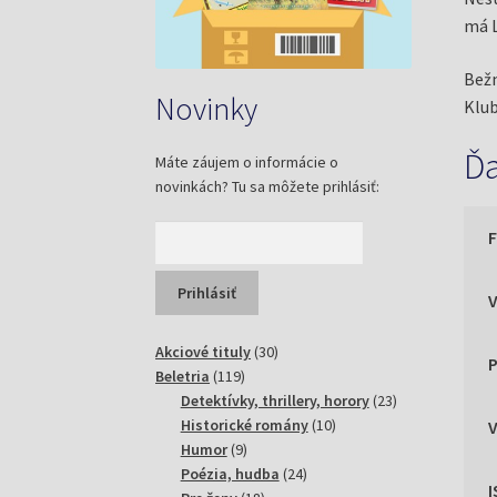
má L
Bežn
Novinky
Klub
Ďa
Máte záujem o informácie o
novinkách? Tu sa môžete prihlásiť:
30
Akciové tituly
30
P
119
produktov
Beletria
119
produktov
23
Detektívky, thrillery, horory
23
10
produktov
Historické romány
10
9
produktov
Humor
9
produktov
24
Poézia, hudba
24