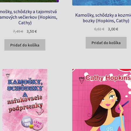
ošky, schôdzky a tajomstvá
Kamošky, schôdzky a kozmi
amových večierkov (Hopkins,
bozky (Hopkins, Cathy)
Cathy)
Pôvodná
Aktuáln
6,61
€
3,00
€
Pôvodná
Aktuálna
7,49
€
3,50
€
cena
cena
cena
cena
bola:
je:
Pridať do košíka
bola:
je:
Pridať do košíka
6,61 €.
3,00 €.
7,49 €.
3,50 €.