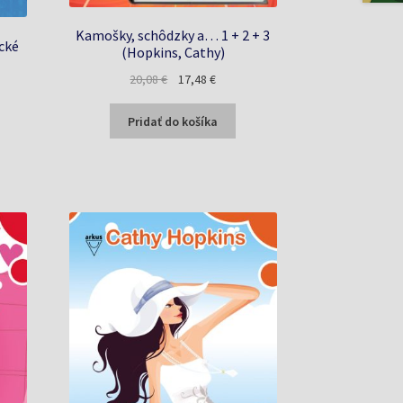
Kamošky, schôdzky a… 1 + 2 + 3
cké
(Hopkins, Cathy)
Pôvodná
Aktuálna
20,08
€
17,48
€
a
cena
cena
bola:
je:
Pridať do košíka
20,08 €.
17,48 €.