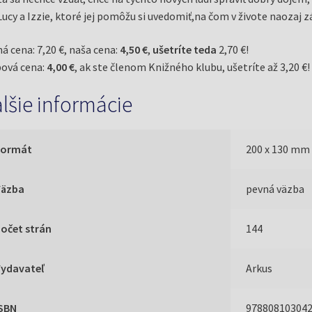
ucy a Izzie, ktoré jej pomôžu si uvedomiť,na čom v živote naozaj zá
á cena: 7,20 €, naša cena:
4,50 €
,
ušetríte teda
2,70 €!
ová cena:
4,00 €
, ak ste členom Knižného klubu, ušetríte až 3,20 €!
lšie informácie
Formát
200 x 130 mm
Väzba
pevná väzba
očet strán
144
Vydavateľ
Arkus
ISBN
97880810304