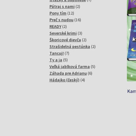
2
produktov
Pátraj s nami
2
12
produkty
Pony tím
12
produktov
16
Preč s nudou
16
2
produktov
READY
2
produkty
3
Severské krimi
3
produkty
2
Škoricové dievča
2
produkty
2
Strašidelná pestúnka
2
7
produkty
Tancuj!
7
5
produktov
Ty a ja
5
produktov
5
Veľká jablková farma
5
6
produktov
Záhada pre Adrianu
6
4
produktov
Hádajko (český)
4
produkty
Kamo