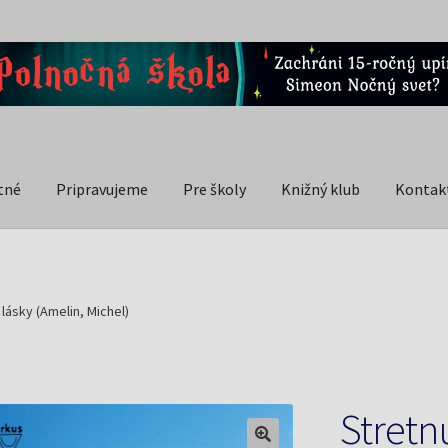
tné
Pripravujeme
Pre školy
Knižný klub
Kontak
 lásky (Amelin, Michel)
Stretn