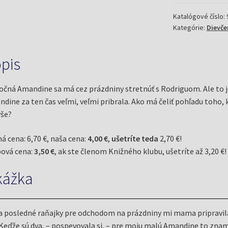
Pobreží
lásky
Katalógové číslo:
Kategórie:
Dievč
(Amelin,
Michel)
pis
očná Amandine sa má cez prázdniny stretnúť s Rodriguom. Ale to je 
dine za ten čas veľmi, veľmi pribrala. Ako má čeliť pohľadu toho,
še?
á cena: 6,70 €, naša cena:
4,00 €
,
ušetríte teda
2,70 €!
ová cena:
3,50 €
, ak ste členom Knižného klubu, ušetríte až 3,20 €!
kážka
a posledné raňajky pre odchodom na prázdniny mi mama pripravil
Keďže sú dva, – pospevovala si, – pre moju malú Amandine to zn