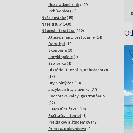
20
produktov
Nezaradené knihy
20
– 
58
produktov
Pohľadnice
58
Án
45
produktov
Naše novinky
45
Za
568
produktov
Naše tituly
568
pr
produktov
212
Náučná literatúra
212
Od
produktov
14
Atlasy, mapy, cestovanie
14
13
produktov
Dom, byt
13
1)
8
produktov
Ekonómia
8
2)
produktov
7
Encyklopédie
7
3)
4
produktov
Ezoterika
4
produkty
História, filozofia, náboženstvo
Dv
14
14
1)
produktov
38
Hry, voľný čas
38
3)
produktov
27
Jazyková lit., slovníky
27
produktov
Už
Kuchárske knihy, gastronómia
22
22
A 
produktov
10
Literatúra faktu
10
Va
produktov
1
Počítače, internet
1
Tr
produkt
47
Pre žiakov a študentov
47
Cí
8
produktov
Príroda, poľovníctvo
8