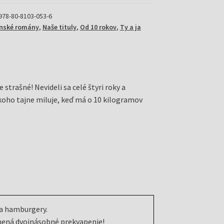
978-80-8103-053-6
enské romány
,
Naše tituly
,
Od 10 rokov
,
Ty a ja
strašné! Nevideli sa celé štyri roky a
 koho tajne miluje, keď má o 10 kilogramov
a hamburgery.
amená dvojnásobné prekvapenie!