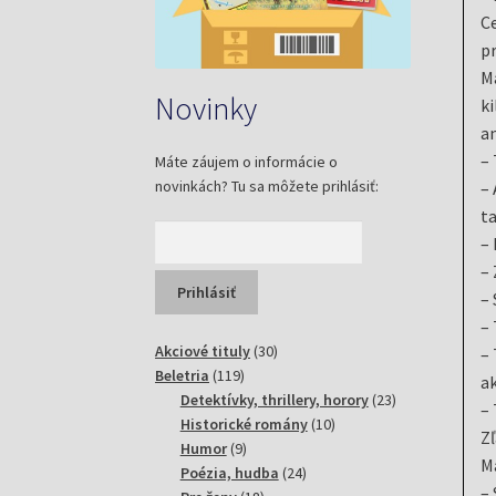
Ce
pr
Ma
Novinky
ki
an
– 
Máte záujem o informácie o
novinkách? Tu sa môžete prihlásiť:
– 
ta
– 
– 
– 
– 
30
Akciové tituly
30
– 
119
produktov
Beletria
119
ak
produktov
23
Detektívky, thrillery, horory
23
– 
10
produktov
Historické romány
10
Zľ
9
produktov
Humor
9
M
produktov
24
Poézia, hudba
24
– 