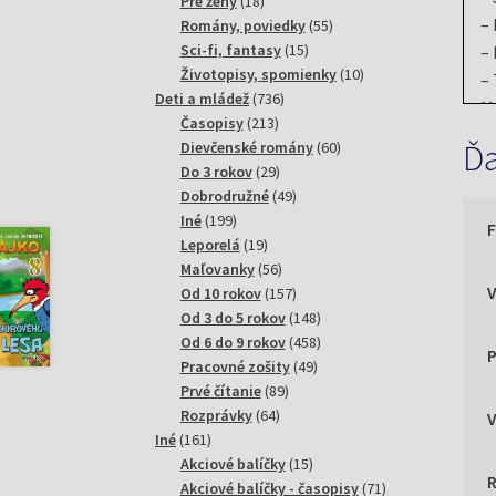
18
produktov
Pre ženy
18
– 
produktov
55
Romány, poviedky
55
15
produktov
Sci-fi, fantasy
15
– 
produktov
10
Životopisy, spomienky
10
– 
736
produktov
Deti a mládež
736
M
213
produktov
Časopisy
213
– 
Ďa
produktov
60
Dievčenské romány
60
N
29
produktov
Do 3 rokov
29
ná
produktov
49
Dobrodružné
49
– 
199
produktov
Iné
199
produktov
19
Ke
Leporelá
19
produktov
56
Maľovanky
56
Sr
produktov
157
Od 10 rokov
157
M
produktov
148
Od 3 do 5 rokov
148
– 
produktov
458
Od 6 do 9 rokov
458
P
v
49
produktov
Pracovné zošity
49
Ma
89
produktov
Prvé čítanie
89
sl
64
produktov
Rozprávky
64
di
161
produktov
Iné
161
produktov
15
Akciové balíčky
15
Al
produktov
71
Akciové balíčky - časopisy
71
Ab