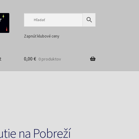
Preskočiť
Preskočiť
na
na
navigáciu
obsah
Zapnúť klubové ceny
t
0,00
€
0 produktov
utie na Pobreží