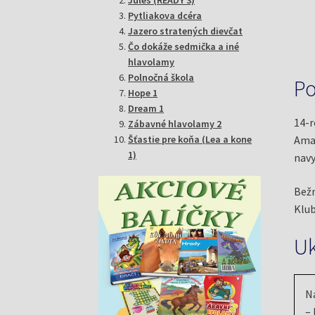
Pytliakova dcéra
Jazero stratených dievčat
Čo dokáže sedmička a iné
hlavolamy
Polnočná škola
Po
Hope 1
Dream 1
14-r
Zábavné hlavolamy 2
Šťastie pre koňa (Lea a kone
Aman
1)
navy
Bežn
Klub
U
N
– 