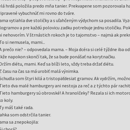
lá hrdá položila predo mňa tanier. Prekvapene som pozorovala h
ipravené vybuchnúť mi rovno do tváre.
ma vytiahla dve stoličky a s uľahčeným výdychom sa posadila. Vyz
logramov a pre každú polovicu zadku potrebuje jednu stoličku. Poki
i nehovorím. V štrnástich rokoch je to tajomstvo – najmä ak prek
To si nemusela, mami...
A prečo nie? – odpovedala mama. – Moja dcéra si celé týždne iba odri
kže napokon skončí tak, že sa bude ponášať na korytnačku.
Držím diétu, mami. Keď sa blíži leto, vždy treba držať diétu.
Z času na čas sa má urobiť malá výnimka.
Schudla som štyri kilá a tristopäťdesiat gramov. Ak vydržím, možno
Tieto dva malé hamburgery ani nestoja za reč a z týchto pár rachi
Tieto hamburgery sú obrovské! A hranolčeky? Rezala si ich motorov
o koly.
Ty máš také rada.
ahka som odstrčila tanier.
ama sa znepokojila:
Si chorá?