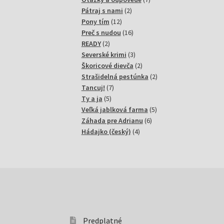
2
produktov
Pátraj s nami
2
12
produkty
Pony tím
12
produktov
16
Preč s nudou
16
2
produktov
READY
2
produkty
3
Severské krimi
3
produkty
2
Škoricové dievča
2
produkty
2
Strašidelná pestúnka
2
7
produkty
Tancuj!
7
5
produktov
Ty a ja
5
produktov
5
Veľká jablková farma
5
6
produktov
Záhada pre Adrianu
6
4
produktov
Hádajko (český)
4
produkty
Predplatné