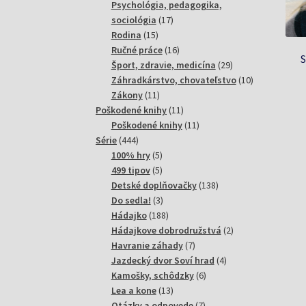
Ni
produktov
Psychológia, pedagogika,
Eš
17
sociológia
17
T
15
produktov
Rodina
15
produktov
16
Ručné práce
16
po
S
produktov
29
Šport, zdravie, medicína
29
produktov
10
Záhradkárstvo, chovateľstvo
10
11
produktov
Zákony
11
produktov
11
Poškodené knihy
11
produktov
11
Poškodené knihy
11
444
produktov
Série
444
produktov
5
100% hry
5
produktov
5
499 tipov
5
produktov
138
Detské doplňovačky
138
3
produktov
Do sedla!
3
produkty
188
Hádajko
188
produktov
2
Hádajkove dobrodružstvá
2
7
produkty
Havranie záhady
7
produktov
4
Jazdecký dvor Soví hrad
4
6
produkty
Kamošky, schôdzky
6
13
produktov
Lea a kone
13
produktov
7
Otázky a odpovede
7