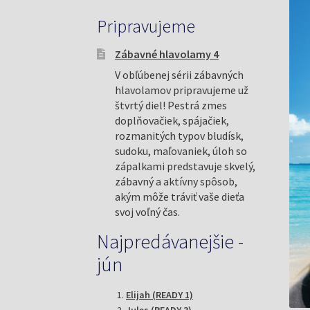
Pripravujeme
Zábavné hlavolamy 4
V obľúbenej sérii zábavných
hlavolamov pripravujeme už
štvrtý diel! Pestrá zmes
doplňovačiek, spájačiek,
rozmanitých typov bludísk,
sudoku, maľovaniek, úloh so
zápalkami predstavuje skvelý,
zábavný a aktívny spôsob,
akým môže tráviť vaše dieťa
svoj voľný čas.
Najpredávanejšie -
jún
Elijah (READY 1)
Jules (READY 3)