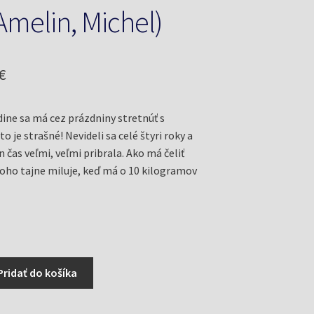
Amelin, Michel)
odná
Aktuálna
€
cena
ne sa má cez prázdniny stretnúť s
je:
o je strašné! Nevideli sa celé štyri roky a
€.
4,00 €.
čas veľmi, veľmi pribrala. Ako má čeliť
oho tajne miluje, keď má o 10 kilogramov
Pridať do košíka