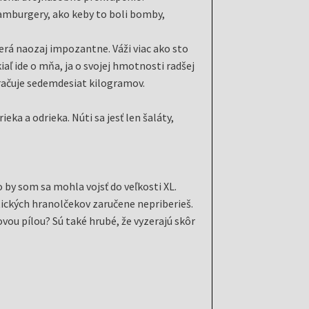
amburgery, ako keby to boli bomby,
erá naozaj impozantne. Váži viac ako sto
aľ ide o mňa, ja o svojej hmotnosti radšej
račuje sedemdesiat kilogramov.
eka a odrieka. Núti sa jesť len šaláty,
 by som sa mohla vojsť do veľkosti XL.
tických hranolčekov zaručene nepriberieš.
ou pílou? Sú také hrubé, že vyzerajú skôr