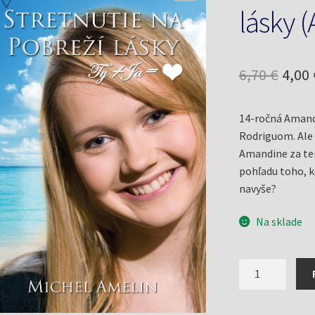
lásky (
Pôv
6,70
€
4,00
cena
14-ročná Amandi
bola:
Rodriguom. Ale t
6,70 
Amandine za ten 
pohľadu toho, k
navyše?
Na sklade
množstvo
Stretnutie
na