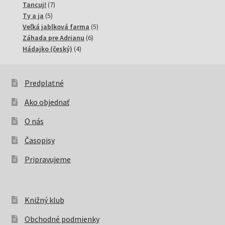
7
produkty
Tancuj!
7
5
produktov
Ty a ja
5
produktov
5
Veľká jablková farma
5
6
produktov
Záhada pre Adrianu
6
4
produktov
Hádajko (český)
4
produkty
Predplatné
Ako objednať
O nás
Časopisy
Pripravujeme
Knižný klub
Obchodné podmienky