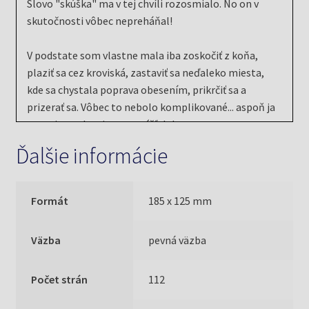
Slovo "skúška" ma v tej chvíli rozosmialo. No on v
skutočnosti vôbec nepreháňal!
V podstate som vlastne mala iba zoskočiť z koňa,
plaziť sa cez kroviská, zastaviť sa neďaleko miesta,
kde sa chystala poprava obesením, prikrčiť sa a
prizerať sa. Vôbec to nebolo komplikované... aspoň ja
som si to tak naivne namýšľala!
Ďalšie informácie
Po večeri za mnou prišla Mama Sue. Komparzistov
pripravila popoludní a teraz sa mohla venovať výlučne
iba mne. Trvalo jej to viac ako hodinu, ale keď bola
Formát
185 x 125 mm
hotová, vyzerala som tisíckrát lepšie ako na skúške!
Väzba
pevná väzba
Priznávam sa, vykročila som pyšne ako páv. Cítila som
sa ako niekto iný. Bol to taký zvláštny pocit, veľmi
Počet strán
112
povznášajúci. Nikdy som niečo podobné nezažila.
Hneď som dostala celú tonu pochvála - a bola medzi