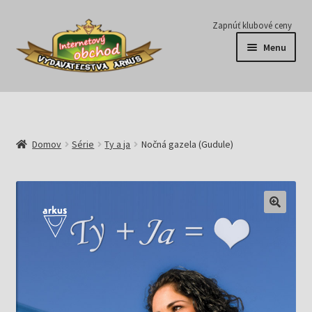
Preskočiť
Preskočiť
Zapnúť klubové ceny
na
na
Menu
navigáciu
obsah
Série
Časopisy
Domov
Série
Ty a ja
Nočná gazela (Gudule)
E-knihy
Predplatné
Pripravujeme
Pre školy