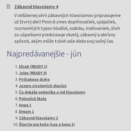
Zábavné hlavolamy 4
- Končíme! Beriem!
V obľúbenej sérii zábavných hlavolamov pripravujeme
už štvrtý diel! Pestrá zmes doplňovačiek, spájačiek,
Od úľavy som si vydýchla, myslela som si, že už je
rozmanitých typov bludísk, sudoku, maľovaniek, úloh
koniec. Ale, žiaľ, mýlila som sa!
so zápalkami predstavuje skvelý, zábavný a aktívny
spôsob, akým môže tráviť vaše dieťa svoj voľný čas.
- A teraz ideme na detaily! - vyhlásil Louis Desangles.
Najpredávanejšie - jún
Vyvalila som oči.
Elijah (READY 1)
Jules (READY 3)
- Ešte ma potrebujete?
Pytliakova dcéra
Jazero stratených dievčat
- teraz ideme nakrúcať tvoju tvár zblízka, bude cez
Čo dokáže sedmička a iné hlavolamy
celé plátno! - poponáhľal sa s vysvetlením ocko.
Polnočná škola
Hope 1
Dream 1
Vyzeral, že má z toho radosť. Ja zo začiatku tiež.
Zábavné hlavolamy 2
Dokonca som bola super polichotená! Ale
Šťastie pre koňa (Lea a kone 1)
nepochybovala som o tom, že to bude i riadne tvrdé!