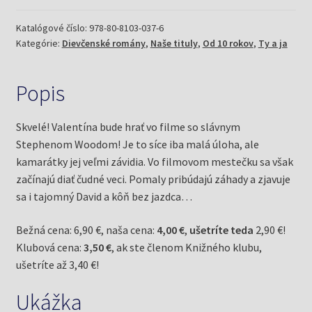
(Gudule)
Katalógové číslo:
978-80-8103-037-6
Kategórie:
Dievčenské romány
,
Naše tituly
,
Od 10 rokov
,
Ty a ja
Popis
Skvelé! Valentína bude hrať vo filme so slávnym
Stephenom Woodom! Je to síce iba malá úloha, ale
kamarátky jej veľmi závidia. Vo filmovom mestečku sa však
začínajú diať čudné veci. Pomaly pribúdajú záhady a zjavuje
sa i tajomný David a kôň bez jazdca…
Bežná cena: 6,90 €, naša cena:
4,00 €
,
ušetríte teda
2,90 €!
Klubová cena:
3,50 €
, ak ste členom Knižného klubu,
ušetríte až 3,40 €!
Ukážka