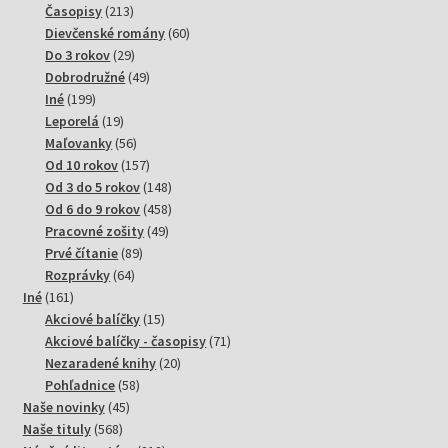
213
produktov
Časopisy
213
produktov
60
Dievčenské romány
60
29
produktov
Do 3 rokov
29
produktov
49
Dobrodružné
49
199
produktov
Iné
199
produktov
19
Leporelá
19
produktov
56
Maľovanky
56
produktov
157
Od 10 rokov
157
produktov
148
Od 3 do 5 rokov
148
produktov
458
Od 6 do 9 rokov
458
49
produktov
Pracovné zošity
49
89
produktov
Prvé čítanie
89
64
produktov
Rozprávky
64
161
produktov
Iné
161
produktov
15
Akciové balíčky
15
produktov
71
Akciové balíčky - časopisy
71
20
produktov
Nezaradené knihy
20
58
produktov
Pohľadnice
58
45
produktov
Naše novinky
45
568
produktov
Naše tituly
568