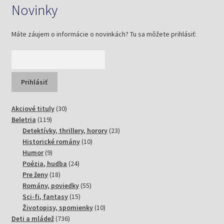
Novinky
príliš kŕčovitá - alebo priveľmi uvoľnená - jednak nebol
dobrý môj výraz, jednak som to preháňala s mimikou.
Vlastne, čím viac som sa usilovala, tým menej sa mi
Máte záujem o informácie o novinkách? Tu sa môžete prihlásiť:
darilo. Čím viac pokynov mi dávali, tým menej som
rozumela tomu, čo odo mňa vlastne očakávajú.
Na pľaci vládlo absolútne ticho. Všetky pohľady boli
upreté na mňa. Cítila som, aký je ocko napätý.
Reflektory ma oslepovali. Pokožka pod líčidlami
30
Akciové tituly
30
119
produktov
Beletria
119
svrbela. Tvár mi začali kriviť mimovoľné tiky...
produktov
23
Detektívky, thrillery, horory
23
10
produktov
Historické romány
10
9
produktov
Humor
9
produktov
24
Poézia, hudba
24
18
produktov
Pre ženy
18
produktov
55
Romány, poviedky
55
15
produktov
Sci-fi, fantasy
15
produktov
10
Životopisy, spomienky
10
736
produktov
Deti a mládež
736