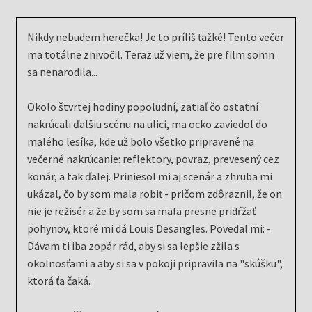
Nikdy nebudem herečka! Je to príliš ťažké! Tento večer
ma totálne znivočil. Teraz už viem, že pre film somn
sa nenarodila...
Okolo štvrtej hodiny popoludní, zatiaľ čo ostatní
nakrúcali ďalšiu scénu na ulici, ma ocko zaviedol do
malého lesíka, kde už bolo všetko pripravené na
večerné nakrúcanie: reflektory, povraz, prevesený cez
konár, a tak ďalej. Priniesol mi aj scenár a zhruba mi
ukázal, čo by som mala robiť - pričom zdôraznil, že on
nie je režisér a že by som sa mala presne pridŕžať
pohynov, ktoré mi dá Louis Desangles. Povedal mi: -
Dávam ti iba zopár rád, aby si sa lepšie zžila s
okolnosťami a aby si sa v pokoji pripravila na "skúšku",
ktorá ťa čaká.