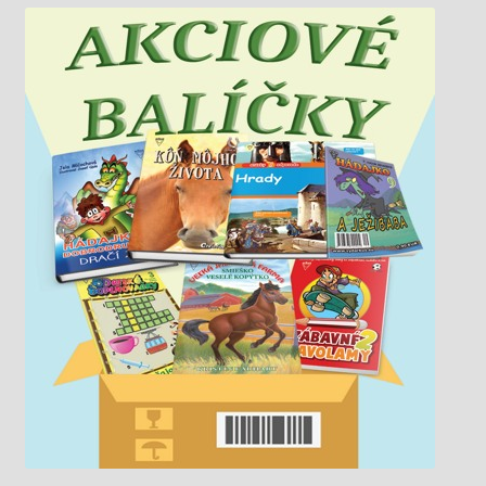
Mama Sue mi pridala trochu púdru, tiene na viečka,
červeň na líca, a potom... potom...
Katastrofa!
- Treba, aby si mala tragický a neprístupný výraz, -
vysvetľoval mi Louis Desangles. - Musí v ňom byť
utrpenie, nenávisť, túžba po pomste. Poriadne sa
sústreď a predstav si, že niekto ubližuje tomu, koho
máš rada...
Splnila som jeho pokyny do posledného písmenka.
Nefungovalo to.
Začali sme znova a znova, a potom ešte raz. Robila
som priveľké grimasy - alebo naopak nijaké - bola som