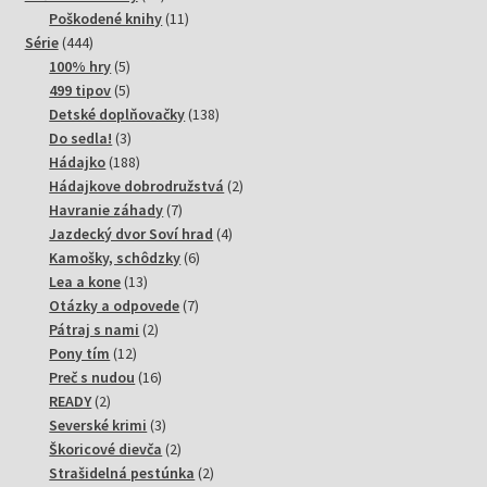
produktov
11
Poškodené knihy
11
444
produktov
Série
444
produktov
5
100% hry
5
produktov
5
499 tipov
5
produktov
138
Detské doplňovačky
138
3
produktov
Do sedla!
3
produkty
188
Hádajko
188
produktov
2
Hádajkove dobrodružstvá
2
7
produkty
Havranie záhady
7
produktov
4
Jazdecký dvor Soví hrad
4
6
produkty
Kamošky, schôdzky
6
13
produktov
Lea a kone
13
produktov
7
Otázky a odpovede
7
2
produktov
Pátraj s nami
2
12
produkty
Pony tím
12
produktov
16
Preč s nudou
16
2
produktov
READY
2
produkty
3
Severské krimi
3
produkty
2
Škoricové dievča
2
produkty
2
Strašidelná pestúnka
2