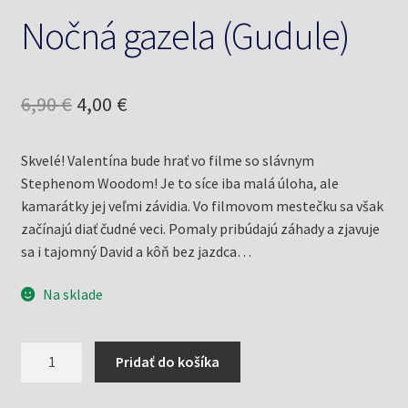
Nočná gazela (Gudule)
Pôvodná
Aktuálna
6,90
€
4,00
€
cena
cena
Skvelé! Valentína bude hrať vo filme so slávnym
bola:
je:
Stephenom Woodom! Je to síce iba malá úloha, ale
6,90 €.
4,00 €.
kamarátky jej veľmi závidia. Vo filmovom mestečku sa však
začínajú diať čudné veci. Pomaly pribúdajú záhady a zjavuje
sa i tajomný David a kôň bez jazdca…
Na sklade
množstvo
Pridať do košíka
Nočná
gazela