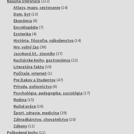
produktov
212
Náučná literatúra
212
produktov
14
Atlasy, mapy, cestovanie
14
13
produktov
Dom, byt
13
8
produktov
Ekonómia
8
produktov
7
Encyklopédie
7
4
produktov
Ezoterika
4
produkty
14
História, filozofia, náboženstvo
14
38
produktov
Hry, voľný čas
38
produktov
27
Jazyková lit., slovníky
27
produktov
22
Kuchárske knihy, gastronómia
22
10
produktov
Literatúra faktu
10
produktov
1
Počítače, internet
1
produkt
47
Pre žiakov a študentov
47
8
produktov
Príroda, poľovníctvo
8
produktov
17
Psychológia, pedagogika, sociológia
17
15
produktov
Rodina
15
produktov
16
Ručné práce
16
produktov
29
Šport, zdravie, medicína
29
produktov
10
Záhradkárstvo, chovateľstvo
10
11
produktov
Zákony
11
produktov
11
Poškodené knihy
11