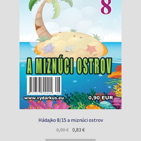
Hádajko 8/15 a miznúci ostrov
Pôvodná
Aktuálna
0,90
€
0,83
€
cena
cena