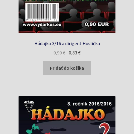
Hádajko 3/16 a dirigent Huslička
Pôvodná
Aktuálna
0,90
€
0,83
€
cena
cena
bola:
je:
Pridať do košíka
0,90 €.
0,83 €.