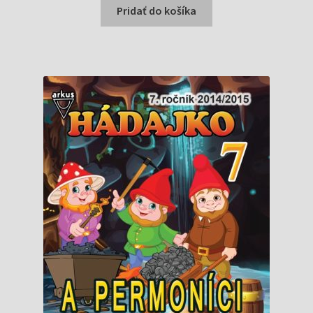
bola:
je:
Pridať do košíka
0,90 €.
0,83 €.