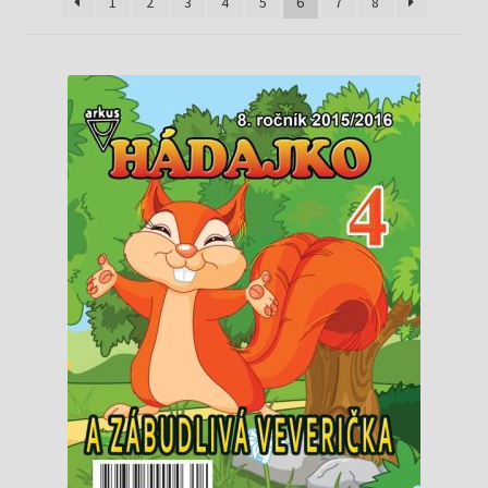
Knižný klub
1
2
3
4
5
6
7
8
Kontakt