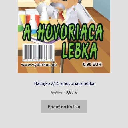
Hádajko 2/15 a hovoriaca lebka
Pôvodná
Aktuálna
0,90
€
0,83
€
cena
cena
bola:
je:
Pridať do košíka
0,90 €.
0,83 €.