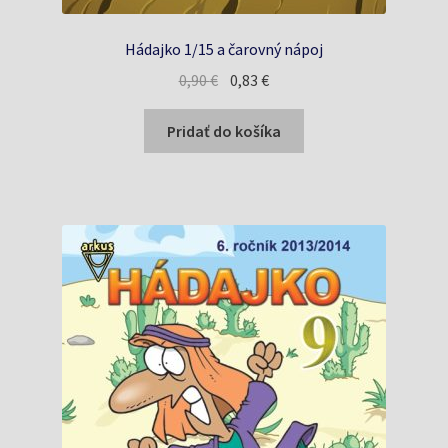
Hádajko 1/15 a čarovný nápoj
Pôvodná
Aktuálna
0,90
€
0,83
€
cena
cena
bola:
je:
Pridať do košíka
0,90 €.
0,83 €.