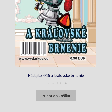
Hádajko 4/15 a kráľovské brnenie
Pôvodná
Aktuálna
0,90
€
0,83
€
cena
cena
bola:
je:
Pridať do košíka
0,90 €.
0,83 €.