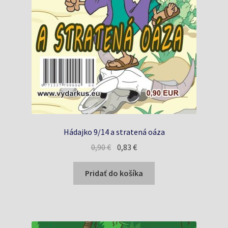
Hádajko 9/14 a stratená oáza
Pôvodná
Aktuálna
0,90
€
0,83
€
cena
cena
bola:
je:
Pridať do košíka
0,90 €.
0,83 €.