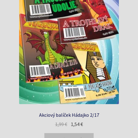
Akciový balíček Hádajko 2/17
Pôvodná
Aktuálna
1,99
€
1,54
€
cena
cena