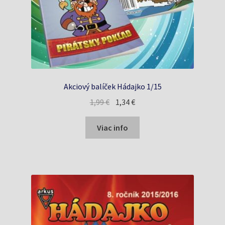
Akciový balíček Hádajko 1/15
Pôvodná
Aktuálna
1,99
€
1,34
€
cena
cena
bola:
je:
Viac info
1,99 €.
1,34 €.