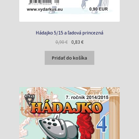
Hádajko 5/15 a ľadová princezná
Pôvodná
Aktuálna
0,90
€
0,83
€
cena
cena
bola:
je:
Pridať do košíka
0,90 €.
0,83 €.