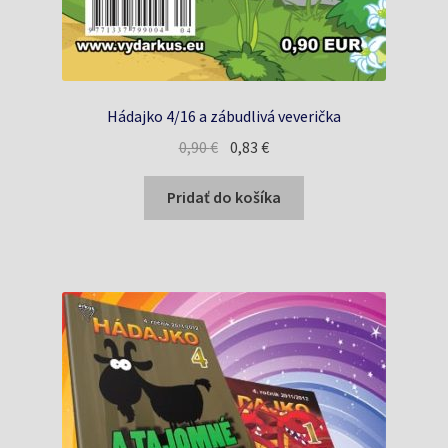
Hádajko 4/16 a zábudlivá veverička
Pôvodná
Aktuálna
0,90
€
0,83
€
cena
cena
bola:
je:
Pridať do košíka
0,90 €.
0,83 €.