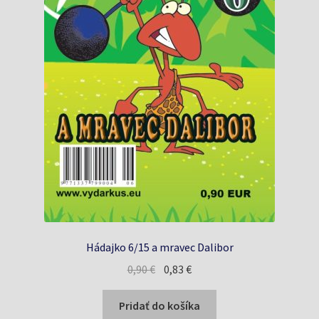
Hádajko 6/15 a mravec Dalibor
Pôvodná
Aktuálna
0,90
€
0,83
€
cena
cena
bola:
je:
Pridať do košíka