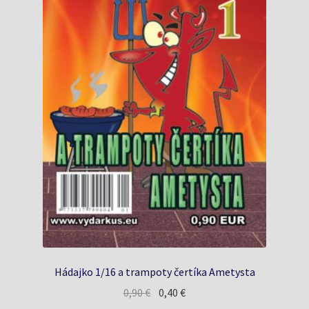
Hádajko 1/16 a trampoty čertíka Ametysta
Pôvodná
Aktuálna
0,90
€
0,40
€