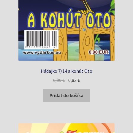
Hádajko 7/14 a kohút Oto
Pôvodná
Aktuálna
0,90
€
0,83
€
cena
cena
bola:
je:
Pridať do košíka
0,90 €.
0,83 €.