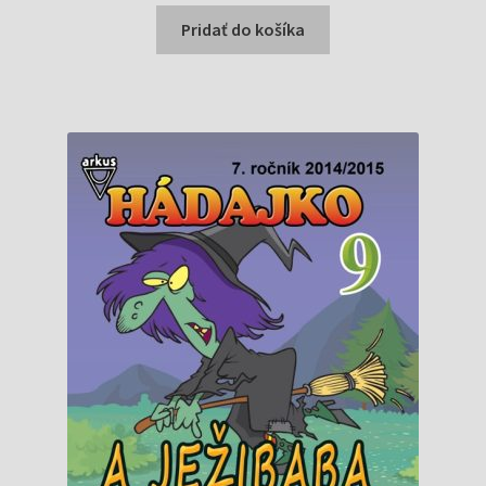
cena
cena
bola:
je:
Pridať do košíka
0,90 €.
0,40 €.