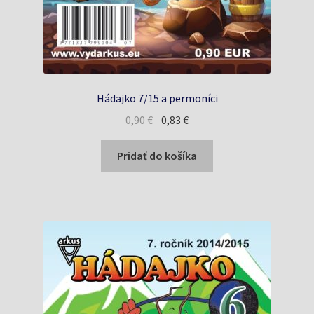
Hádajko 7/15 a permoníci
Pôvodná
Aktuálna
0,90
€
0,83
€
cena
cena
bola:
je:
Pridať do košíka
0,90 €.
0,83 €.