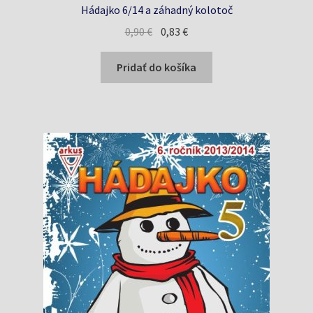
Hádajko 6/14 a záhadný kolotoč
Pôvodná
Aktuálna
0,90
€
0,83
€
cena
cena
bola:
je:
Pridať do košíka
0,90 €.
0,83 €.