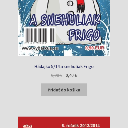
Hádajko 5/14 a snehuliak Frigo
Pôvodná
Aktuálna
0,90
€
0,40
€
cena
cena
bola:
je:
Pridať do košíka
0,90 €.
0,40 €.