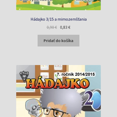
Hádajko 3/15 a mimozemšťania
Pôvodná
Aktuálna
0,90
€
0,83
€
cena
cena
bola:
je:
Pridať do košíka
0,90 €.
0,83 €.