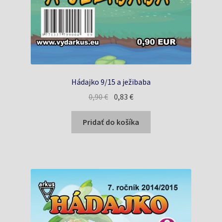
Hádajko 9/15 a ježibaba
Pôvodná
Aktuálna
0,90
€
0,83
€
cena
cena
bola:
je:
Pridať do košíka
0,90 €.
0,83 €.