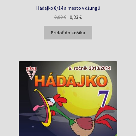
Hádajko 8/14 a mesto v džungli
Pôvodná
Aktuálna
0,90
€
0,83
€
cena
cena
bola:
je:
Pridať do košíka
0,90 €.
0,83 €.