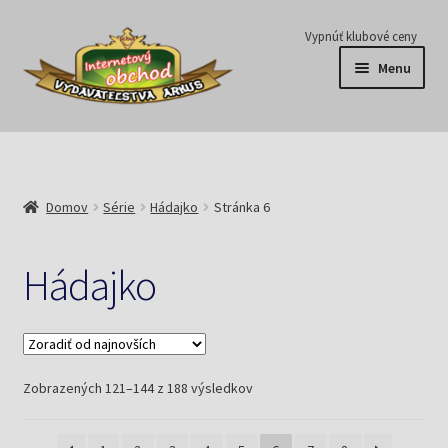
Preskočiť
Preskočiť
Vypnúť klubové ceny
na
na
Menu
navigáciu
obsah
Série
Časopisy
Domov
Série
Hádajko
Stránka 6
E-knihy
Hádajko
Predplatné
Pripravujeme
Zoradené
Zobrazených 121–144 z 188 výsledkov
Pre školy
podľa
najnovších