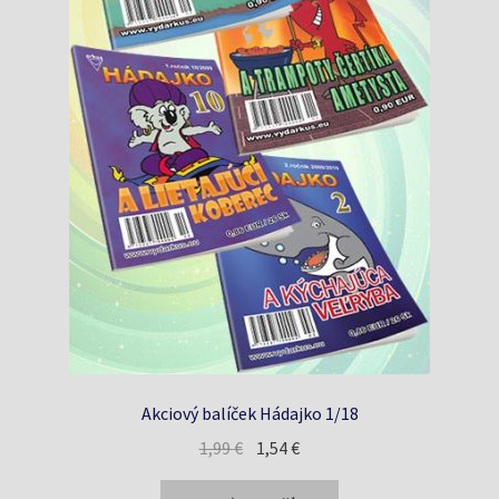
Akciový balíček Hádajko 1/18
Pôvodná
Aktuálna
1,99
€
1,54
€
cena
cena