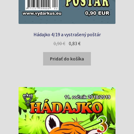
Hádajko 4/19 a vystrašený poštár
Pôvodná
Aktuálna
0,90
€
0,83
€
cena
cena
bola:
je:
Pridať do košíka
0,90 €.
0,83 €.