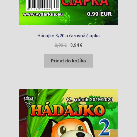
Hádajko 3/20 a čarovná čiapka
Pôvodná
Aktuálna
0,99
€
0,94
€
cena
cena
bola:
je:
Pridať do košíka
0,99 €.
0,94 €.