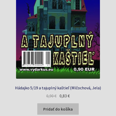
Hádajko 5/19 a tajuplný kaštieľ (Mlčochová, Jela)
Pôvodná
Aktuálna
0,90
€
0,83
€
cena
cena
bola:
je:
Pridať do košíka
0,90 €.
0,83 €.