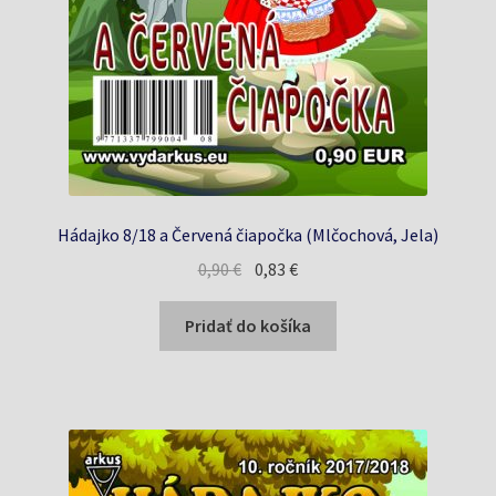
Hádajko 8/18 a Červená čiapočka (Mlčochová, Jela)
Pôvodná
Aktuálna
0,90
€
0,83
€
cena
cena
bola:
je:
Pridať do košíka
0,90 €.
0,83 €.