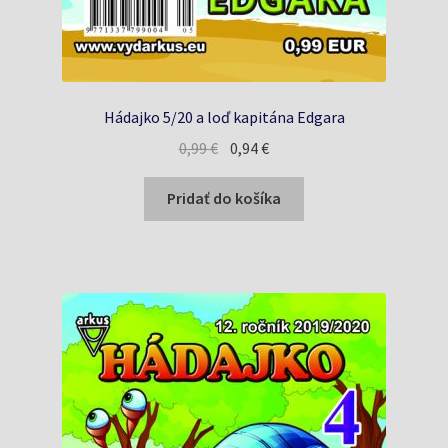
Hádajko 5/20 a loď kapitána Edgara
Pôvodná
Aktuálna
0,99
€
0,94
€
cena
cena
bola:
je:
Pridať do košíka
0,99 €.
0,94 €.