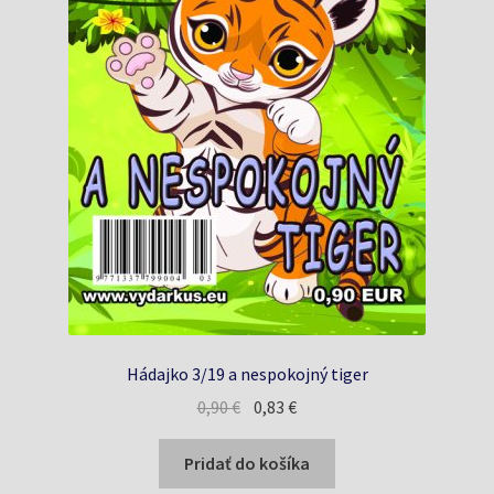
Hádajko 3/19 a nespokojný tiger
Pôvodná
Aktuálna
0,90
€
0,83
€
cena
cena
bola:
je:
Pridať do košíka
0,90 €.
0,83 €.