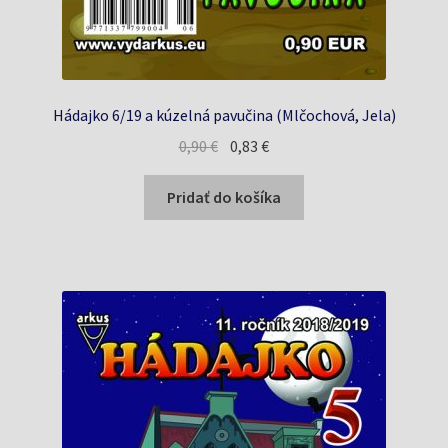
Hádajko 6/19 a kúzelná pavučina (Mlčochová, Jela)
Pôvodná
Aktuálna
0,90
€
0,83
€
cena
cena
bola:
je:
Pridať do košíka
0,90 €.
0,83 €.