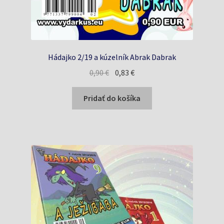
Hádajko 2/19 a kúzelník Abrak Dabrak
Pôvodná
Aktuálna
0,90
€
0,83
€
cena
cena
bola:
je:
Pridať do košíka
0,90 €.
0,83 €.