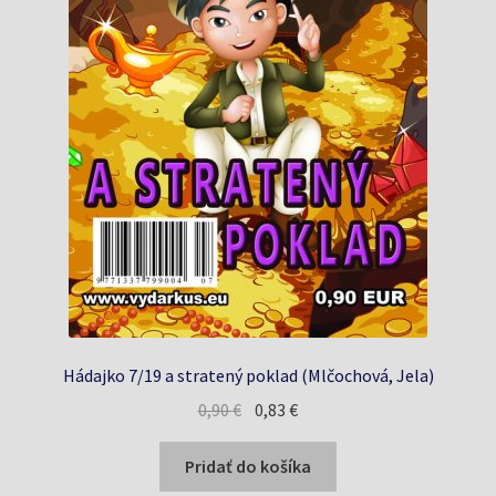
Hádajko 7/19 a stratený poklad (Mlčochová, Jela)
Pôvodná
Aktuálna
0,90
€
0,83
€
cena
cena
bola:
je:
Pridať do košíka
0,90 €.
0,83 €.