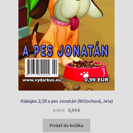
Hádajko 2/20 a pes Jonatán (Mlčochová, Jela)
Pôvodná
Aktuálna
0,99
€
0,94
€
cena
cena
bola:
je:
Pridať do košíka
0,99 €.
0,94 €.