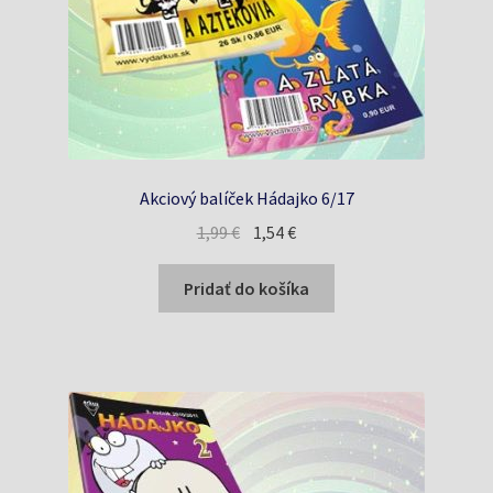
Akciový balíček Hádajko 6/17
Pôvodná
Aktuálna
1,99
€
1,54
€
cena
cena
bola:
je:
Pridať do košíka
1,99 €.
1,54 €.