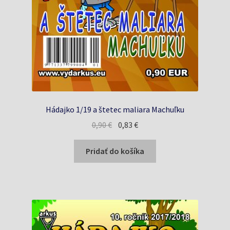
Hádajko 1/19 a štetec maliara Machuľku
Pôvodná
Aktuálna
0,90
€
0,83
€
cena
cena
bola:
je:
Pridať do košíka
0,90 €.
0,83 €.