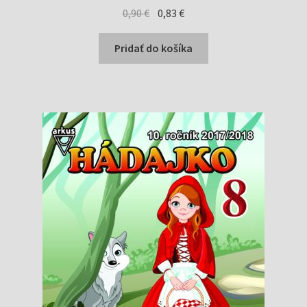
Pôvodná
Aktuálna
0,90
€
0,83
€
cena
cena
bola:
je:
Pridať do košíka
0,90 €.
0,83 €.