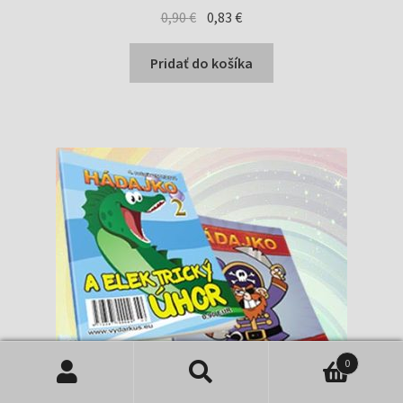
Pôvodná
Aktuálna
0,90
€
0,83
€
cena
cena
bola:
je:
Pridať do košíka
0,90 €.
0,83 €.
0