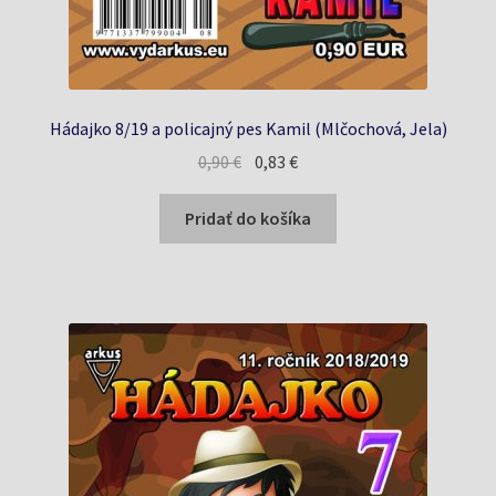
Hádajko 8/19 a policajný pes Kamil (Mlčochová, Jela)
Pôvodná
Aktuálna
0,90
€
0,83
€
cena
cena
bola:
je:
Pridať do košíka
0,90 €.
0,83 €.