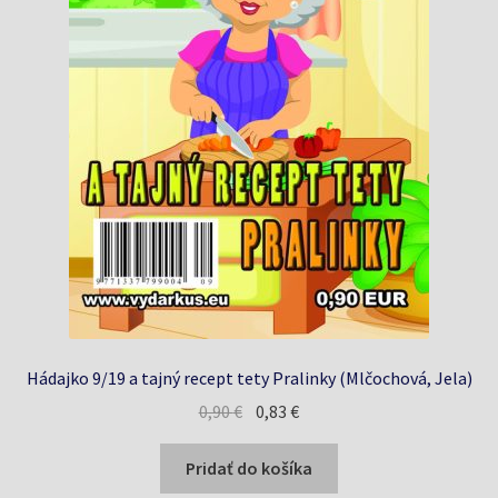
Hádajko 9/19 a tajný recept tety Pralinky (Mlčochová, Jela)
Pôvodná
Aktuálna
0,90
€
0,83
€
cena
cena
bola:
je:
Pridať do košíka
0,90 €.
0,83 €.