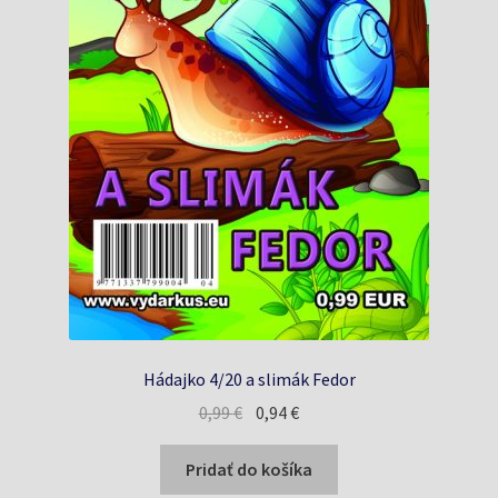
Hádajko 4/20 a slimák Fedor
Pôvodná
Aktuálna
0,99
€
0,94
€
cena
cena
bola:
je:
Pridať do košíka
0,99 €.
0,94 €.