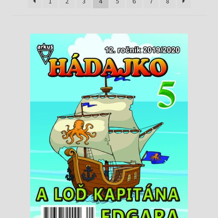
Knižný klub
1
2
3
4
5
6
7
8
Kontakt