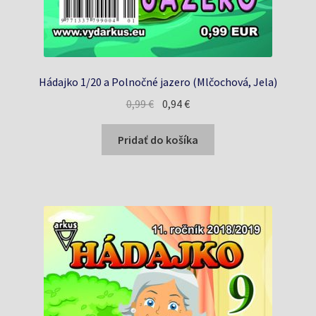
Hádajko 1/20 a Polnočné jazero (Mlčochová, Jela)
Pôvodná
Aktuálna
0,99
€
0,94
€
cena
cena
bola:
je:
Pridať do košíka
0,99 €.
0,94 €.