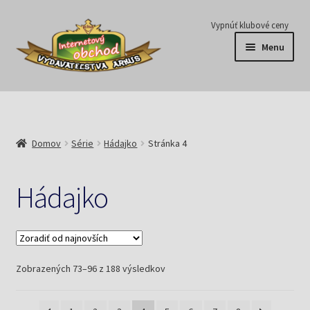
Preskočiť
Preskočiť
Vypnúť klubové ceny
na
na
Menu
navigáciu
obsah
Série
Časopisy
Domov
Série
Hádajko
Stránka 4
E-knihy
Hádajko
Predplatné
Pripravujeme
Zoradené
Zobrazených 73–96 z 188 výsledkov
Pre školy
podľa
najnovších