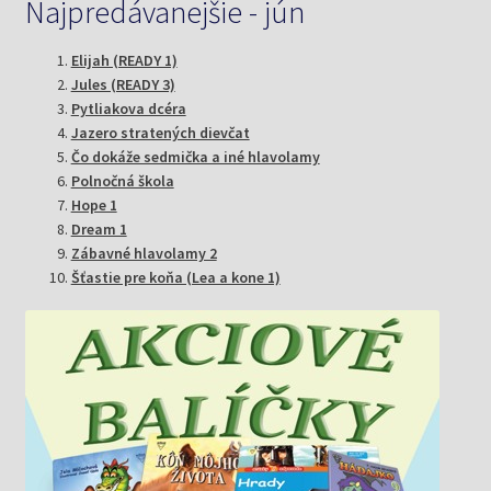
Najpredávanejšie - jún
Elijah (READY 1)
Jules (READY 3)
Pytliakova dcéra
Jazero stratených dievčat
Čo dokáže sedmička a iné hlavolamy
Polnočná škola
Hope 1
Dream 1
Zábavné hlavolamy 2
Šťastie pre koňa (Lea a kone 1)