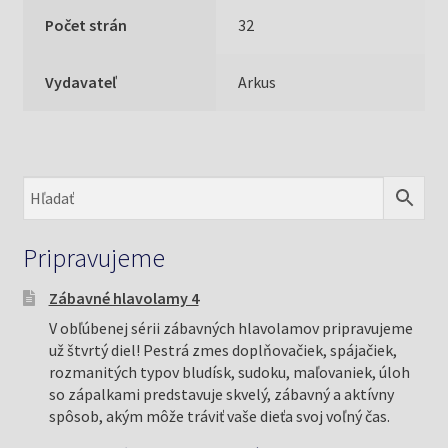
Počet strán
32
Vydavateľ
Arkus
Pripravujeme
Zábavné hlavolamy 4
V obľúbenej sérii zábavných hlavolamov pripravujeme
už štvrtý diel! Pestrá zmes doplňovačiek, spájačiek,
rozmanitých typov bludísk, sudoku, maľovaniek, úloh
so zápalkami predstavuje skvelý, zábavný a aktívny
spôsob, akým môže tráviť vaše dieťa svoj voľný čas.