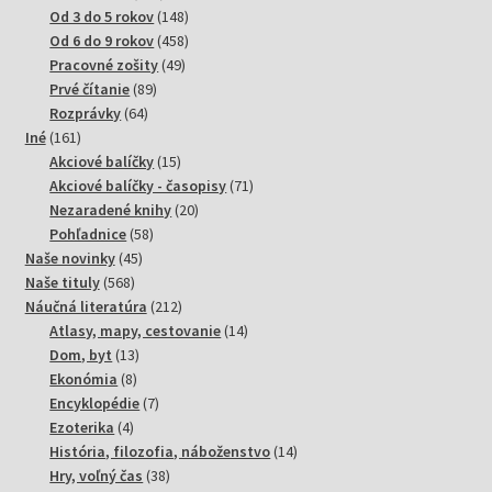
produktov
148
Od 3 do 5 rokov
148
produktov
458
Od 6 do 9 rokov
458
49
produktov
Pracovné zošity
49
89
produktov
Prvé čítanie
89
64
produktov
Rozprávky
64
161
produktov
Iné
161
produktov
15
Akciové balíčky
15
produktov
71
Akciové balíčky - časopisy
71
20
produktov
Nezaradené knihy
20
58
produktov
Pohľadnice
58
45
produktov
Naše novinky
45
568
produktov
Naše tituly
568
produktov
212
Náučná literatúra
212
produktov
14
Atlasy, mapy, cestovanie
14
13
produktov
Dom, byt
13
8
produktov
Ekonómia
8
produktov
7
Encyklopédie
7
4
produktov
Ezoterika
4
produkty
14
História, filozofia, náboženstvo
14
38
produktov
Hry, voľný čas
38