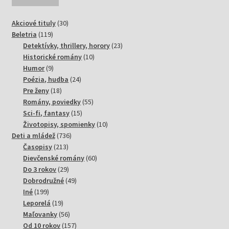
30
Akciové tituly
30
119
produktov
Beletria
119
produktov
23
Detektívky, thrillery, horory
23
10
produktov
Historické romány
10
9
produktov
Humor
9
produktov
24
Poézia, hudba
24
18
produktov
Pre ženy
18
produktov
55
Romány, poviedky
55
15
produktov
Sci-fi, fantasy
15
produktov
10
Životopisy, spomienky
10
736
produktov
Deti a mládež
736
213
produktov
Časopisy
213
produktov
60
Dievčenské romány
60
29
produktov
Do 3 rokov
29
produktov
49
Dobrodružné
49
199
produktov
Iné
199
produktov
19
Leporelá
19
produktov
56
Maľovanky
56
produktov
157
Od 10 rokov
157