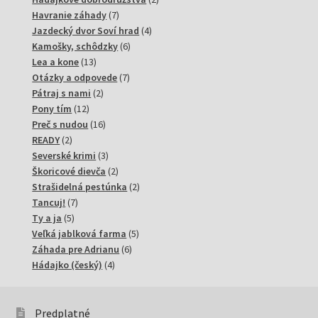
7
produkty
Havranie záhady
7
produktov
4
Jazdecký dvor Soví hrad
4
6
produkty
Kamošky, schôdzky
6
13
produktov
Lea a kone
13
produktov
7
Otázky a odpovede
7
2
produktov
Pátraj s nami
2
12
produkty
Pony tím
12
produktov
16
Preč s nudou
16
2
produktov
READY
2
produkty
3
Severské krimi
3
produkty
2
Škoricové dievča
2
produkty
2
Strašidelná pestúnka
2
7
produkty
Tancuj!
7
5
produktov
Ty a ja
5
produktov
5
Veľká jablková farma
5
6
produktov
Záhada pre Adrianu
6
4
produktov
Hádajko (český)
4
produkty
Predplatné