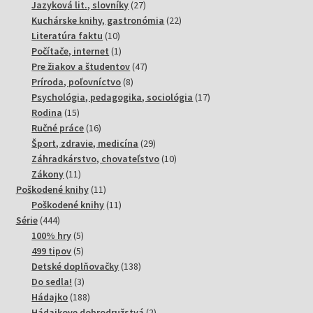
produktov
27
Jazyková lit., slovníky
27
produktov
22
Kuchárske knihy, gastronómia
22
10
produktov
Literatúra faktu
10
produktov
1
Počítače, internet
1
produkt
47
Pre žiakov a študentov
47
8
produktov
Príroda, poľovníctvo
8
produktov
17
Psychológia, pedagogika, sociológia
17
15
produktov
Rodina
15
produktov
16
Ručné práce
16
produktov
29
Šport, zdravie, medicína
29
produktov
10
Záhradkárstvo, chovateľstvo
10
11
produktov
Zákony
11
produktov
11
Poškodené knihy
11
produktov
11
Poškodené knihy
11
444
produktov
Série
444
produktov
5
100% hry
5
produktov
5
499 tipov
5
produktov
138
Detské doplňovačky
138
3
produktov
Do sedla!
3
produkty
188
Hádajko
188
produktov
2
Hádajkove dobrodružstvá
2