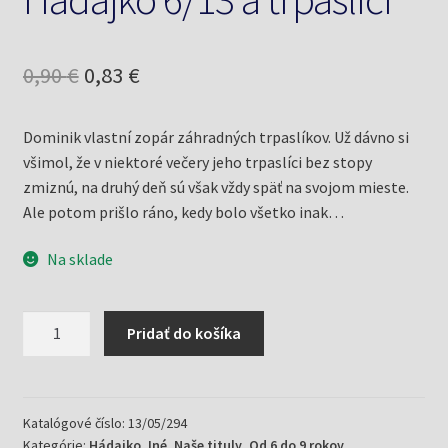
Pôvodná
Aktuálna
0,90
€
0,83
€
cena
cena
Dominik vlastní zopár záhradných trpaslíkov. Už dávno si
bola:
je:
všimol, že v niektoré večery jeho trpaslíci bez stopy
0,90 €.
0,83 €.
zmiznú, na druhý deň sú však vždy späť na svojom mieste.
Ale potom prišlo ráno, kedy bolo všetko inak…
Na sklade
množstvo
Pridať do košíka
Hádajko
6/13
a
trpaslíci
Katalógové číslo:
13/05/294
Kategórie:
Hádajko
,
Iné
,
Naše tituly
,
Od 6 do 9 rokov