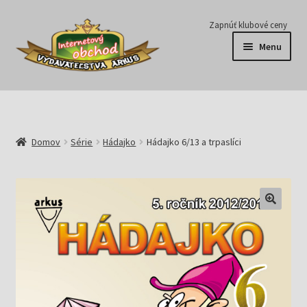
Preskočiť
Preskočiť
Zapnúť klubové ceny
na
na
Menu
navigáciu
obsah
Série
Časopisy
Domov
Série
Hádajko
Hádajko 6/13 a trpaslíci
E-knihy
Predplatné
Pripravujeme
Pre školy