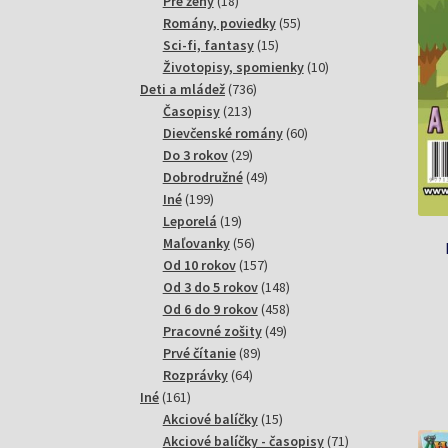
18
produktov
Pre ženy
18
produktov
55
Romány, poviedky
55
15
produktov
Sci-fi, fantasy
15
produktov
10
Životopisy, spomienky
10
736
produktov
Deti a mládež
736
213
produktov
Časopisy
213
produktov
60
Dievčenské romány
60
29
produktov
Do 3 rokov
29
produktov
49
Dobrodružné
49
199
produktov
Iné
199
produktov
19
Leporelá
19
produktov
56
Maľovanky
56
produktov
157
Od 10 rokov
157
produktov
148
Od 3 do 5 rokov
148
produktov
458
Od 6 do 9 rokov
458
49
produktov
Pracovné zošity
49
89
produktov
Prvé čítanie
89
64
produktov
Rozprávky
64
161
produktov
Iné
161
produktov
15
Akciové balíčky
15
produktov
71
Akciové balíčky - časopisy
71