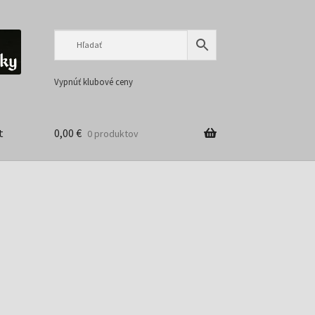
Preskočiť
Preskočiť
na
na
navigáciu
obsah
Vypnúť klubové ceny
t
0,00
€
0 produktov