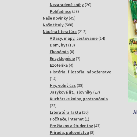
20
produktov
Nezaradené knihy
20
58
produktov
Pohľadnice
58
45
produktov
Naše novinky
45
568
produktov
Naše tituly
568
produktov
212
Náučná literatúra
212
produktov
14
Atlasy, mapy, cestovanie
14
13
produktov
Dom, byt
13
8
produktov
Ekonómia
8
produktov
7
Encyklopédie
7
4
produktov
Ezoterika
4
produkty
História, filozofia, náboženstvo
14
14
produktov
38
Hry, voľný čas
38
produktov
27
Jazyková lit., slovníky
27
produktov
Kuchárske knihy, gastronómia
22
22
A
produktov
10
Literatúra faktu
10
produktov
1
Počítače, internet
1
produkt
47
Pre žiakov a študentov
47
8
produktov
Príroda, poľovníctvo
8