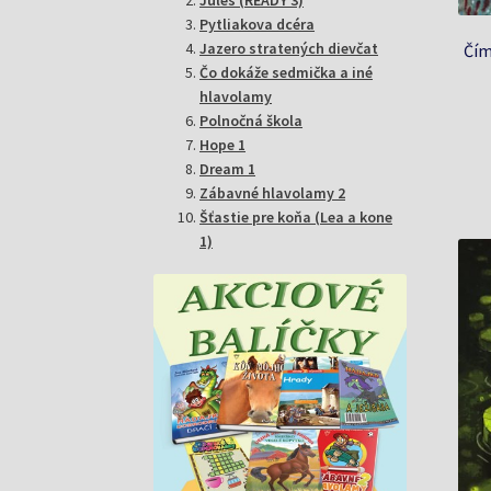
Pytliakova dcéra
Jazero stratených dievčat
Čím
Čo dokáže sedmička a iné
hlavolamy
Polnočná škola
Hope 1
Dream 1
Zábavné hlavolamy 2
Šťastie pre koňa (Lea a kone
1)