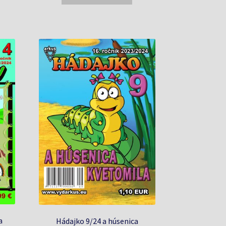
1,19 €.
1,14 €.
a
Hádajko 9/24 a húsenica