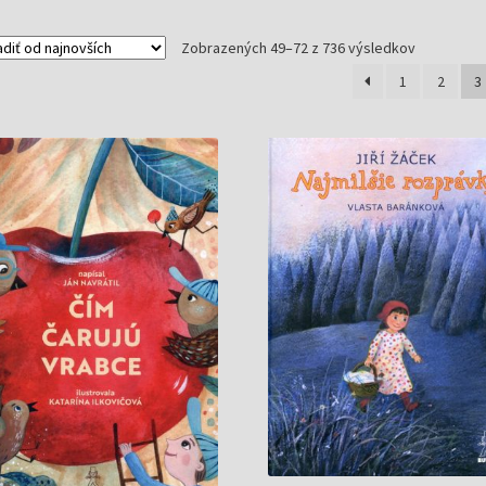
Zoradené
Zobrazených 49–72 z 736 výsledkov
podľa
1
2
3
najnovších