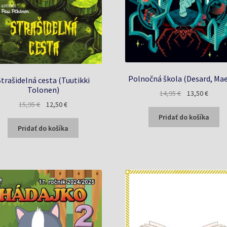
Polnočná škola (Desard, Mae
Strašidelná cesta (Tuutikki
Tolonen)
Pôvodná
Aktuál
14,95
€
13,50
€
Pôvodná
Aktuálna
cena
cena
15,95
€
12,50
€
cena
cena
bola:
je:
Pridať do košíka
bola:
je:
14,95 €.
13,50 
Pridať do košíka
15,95 €.
12,50 €.