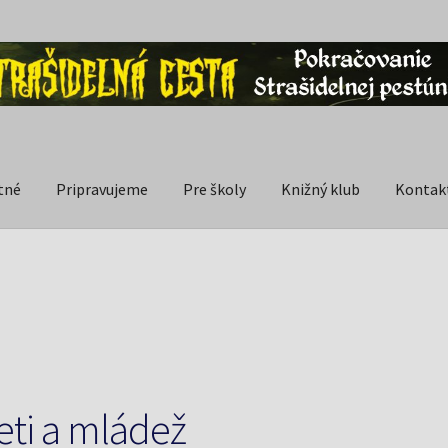
tné
Pripravujeme
Pre školy
Knižný klub
Kontak
eti a mládež