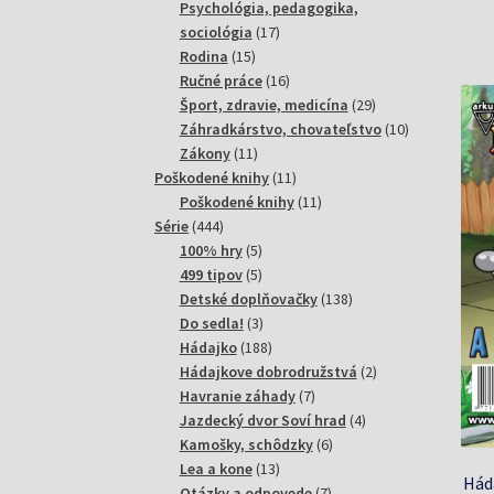
produktov
Psychológia, pedagogika,
17
sociológia
17
15
produktov
Rodina
15
produktov
16
Ručné práce
16
produktov
29
Šport, zdravie, medicína
29
produktov
10
Záhradkárstvo, chovateľstvo
10
11
produktov
Zákony
11
produktov
11
Poškodené knihy
11
produktov
11
Poškodené knihy
11
444
produktov
Série
444
produktov
5
100% hry
5
produktov
5
499 tipov
5
produktov
138
Detské doplňovačky
138
3
produktov
Do sedla!
3
produkty
188
Hádajko
188
produktov
2
Hádajkove dobrodružstvá
2
7
produkty
Havranie záhady
7
produktov
4
Jazdecký dvor Soví hrad
4
6
produkty
Kamošky, schôdzky
6
13
produktov
Lea a kone
13
Hád
produktov
7
Otázky a odpovede
7