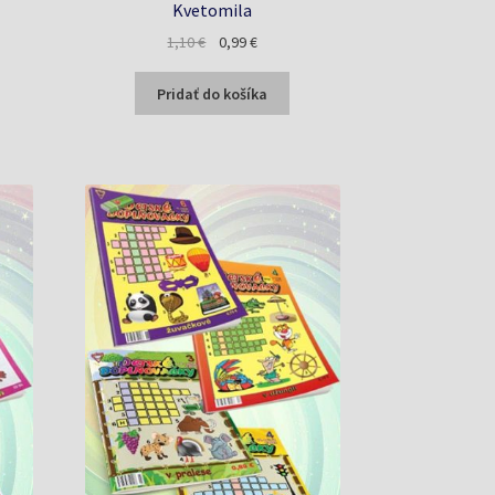
Kvetomila
a
Pôvodná
Aktuálna
1,10
€
0,99
€
cena
cena
bola:
je:
Pridať do košíka
1,10 €.
0,99 €.