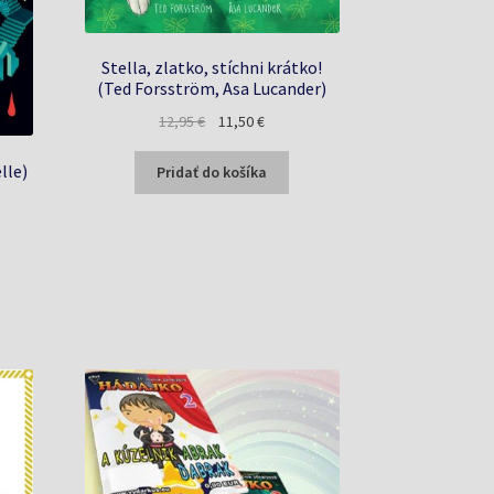
Stella, zlatko, stíchni krátko!
(Ted Forsström, Asa Lucander)
Pôvodná
Aktuálna
12,95
€
11,50
€
cena
cena
bola:
je:
lle)
Pridať do košíka
12,95 €.
11,50 €.
na
€.