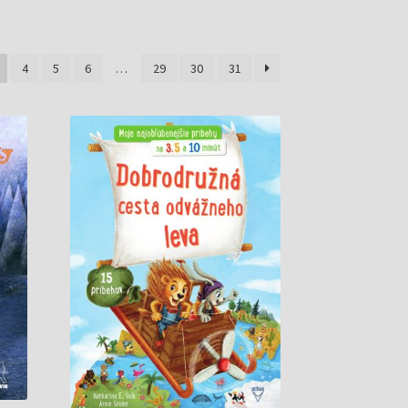
4
5
6
…
29
30
31