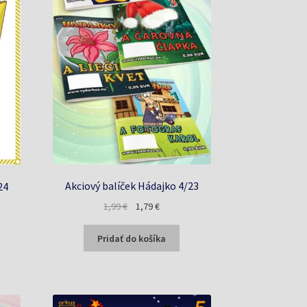
Akciový balíček Hádajko 4/23
24
Pôvodná
Aktuálna
a
1,99
€
1,79
€
cena
cena
bola:
je:
Pridať do košíka
1,99 €.
1,79 €.