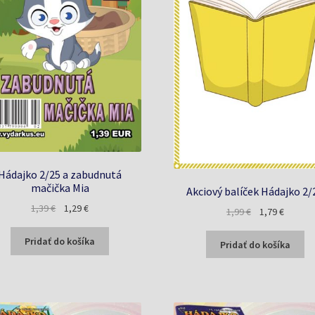
Hádajko 2/25 a zabudnutá
mačička Mia
Akciový balíček Hádajko 2/
Pôvodná
Aktuálna
1,39
€
1,29
€
Pôvodná
Aktuáln
1,99
€
1,79
€
cena
cena
cena
cena
bola:
je:
Pridať do košíka
bola:
je:
Pridať do košíka
1,39 €.
1,29 €.
1,99 €.
1,79 €.