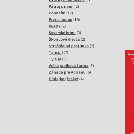
2
produktov
Pátraj s nami
2
12
produkty
Pony tím
12
produktov
16
Preč s nudou
16
2
produktov
READY
2
produkty
3
Severské krimi
3
produkty
2
Škoricové dievča
2
produkty
2
Strašidelná pestúnka
2
7
produkty
Tancuj!
7
5
produktov
Ty a ja
5
produktov
5
Veľká jablková farma
5
6
produktov
Záhada pre Adrianu
6
4
produktov
Hádajko (český)
4
produkty