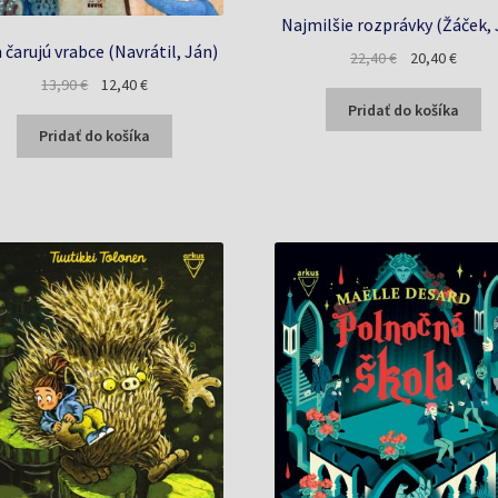
Najmilšie rozprávky (Žáček, J
 čarujú vrabce (Navrátil, Ján)
Pôvodná
Aktuál
22,40
€
20,40
€
cena
cena
Pôvodná
Aktuálna
13,90
€
12,40
€
bola:
je:
cena
cena
Pridať do košíka
22,40 €.
20,40 
bola:
je:
Pridať do košíka
13,90 €.
12,40 €.