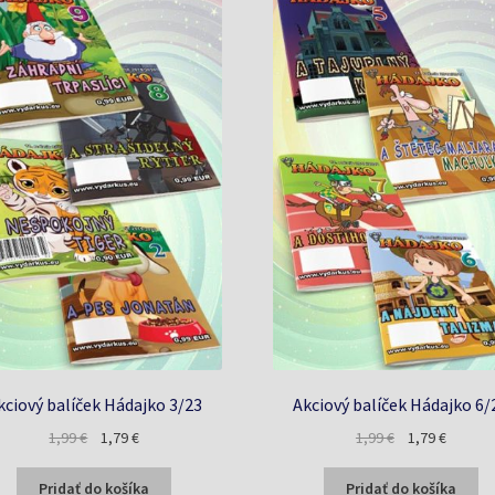
kciový balíček Hádajko 3/23
Akciový balíček Hádajko 6/
Pôvodná
Aktuálna
Pôvodná
Aktuáln
1,99
€
1,79
€
1,99
€
1,79
€
cena
cena
cena
cena
bola:
je:
bola:
je:
Pridať do košíka
Pridať do košíka