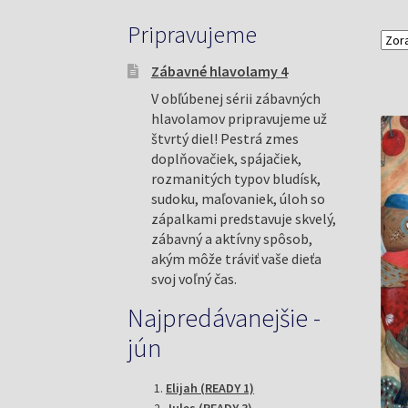
Pripravujeme
Zábavné hlavolamy 4
V obľúbenej sérii zábavných
hlavolamov pripravujeme už
štvrtý diel! Pestrá zmes
doplňovačiek, spájačiek,
rozmanitých typov bludísk,
sudoku, maľovaniek, úloh so
zápalkami predstavuje skvelý,
zábavný a aktívny spôsob,
akým môže tráviť vaše dieťa
svoj voľný čas.
Najpredávanejšie -
jún
Elijah (READY 1)
Jules (READY 3)