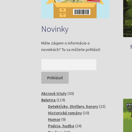
Novinky
Máte záujem o informácie o
novinkách? Tu sa môžete prihlásiť:
30
Akciové tituly
30
119
produktov
Beletria
119
produktov
23
Detektívky, thrillery, horory
23
10
produktov
Historické romány
10
9
produktov
Humor
9
produktov
24
Poézia, hudba
24