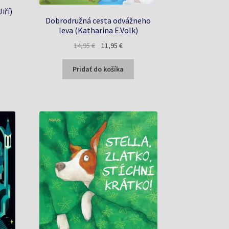
iří)
Dobrodružná cesta odvážneho
na
leva (Katharina E.Volk)
Pôvodná
Aktuálna
14,95
€
11,95
€
cena
cena
€.
bola:
je:
Pridať do košíka
14,95 €.
11,95 €.