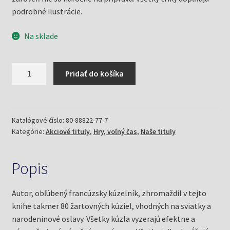
podrobné ilustrácie.
Na sklade
množstvo
Pridať do košíka
Žartovné
kúzla
na
voľné
Katalógové číslo:
80-88822-77-7
Kategórie:
Akciové tituly
,
Hry, voľný čas
,
Naše tituly
chvíle
(Majax,
Gérard)
Popis
Autor, obľúbený francúzsky kúzelník, zhromaždil v tejto
knihe takmer 80 žartovných kúziel, vhodných na sviatky a
narodeninové oslavy. Všetky kúzla vyzerajú efektne a