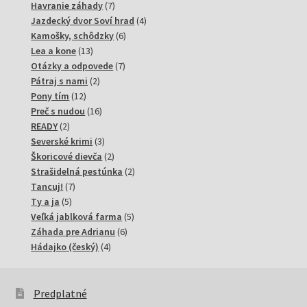
7
produkty
Havranie záhady
7
produktov
4
Jazdecký dvor Soví hrad
4
6
produkty
Kamošky, schôdzky
6
13
produktov
Lea a kone
13
produktov
7
Otázky a odpovede
7
2
produktov
Pátraj s nami
2
12
produkty
Pony tím
12
produktov
16
Preč s nudou
16
2
produktov
READY
2
produkty
3
Severské krimi
3
produkty
2
Škoricové dievča
2
produkty
2
Strašidelná pestúnka
2
7
produkty
Tancuj!
7
5
produktov
Ty a ja
5
produktov
5
Veľká jablková farma
5
6
produktov
Záhada pre Adrianu
6
4
produktov
Hádajko (český)
4
produkty
Predplatné