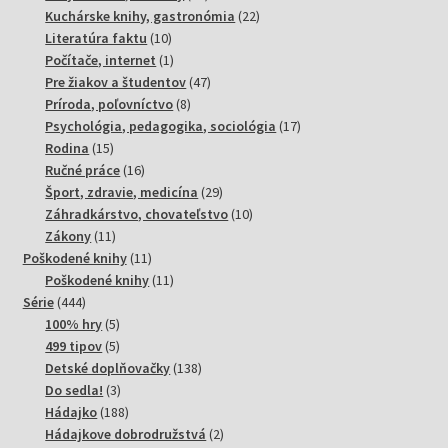
produktov
22
Kuchárske knihy, gastronómia
22
10
produktov
Literatúra faktu
10
produktov
1
Počítače, internet
1
produkt
47
Pre žiakov a študentov
47
8
produktov
Príroda, poľovníctvo
8
produktov
17
Psychológia, pedagogika, sociológia
17
15
produktov
Rodina
15
produktov
16
Ručné práce
16
produktov
29
Šport, zdravie, medicína
29
produktov
10
Záhradkárstvo, chovateľstvo
10
11
produktov
Zákony
11
produktov
11
Poškodené knihy
11
produktov
11
Poškodené knihy
11
444
produktov
Série
444
produktov
5
100% hry
5
produktov
5
499 tipov
5
produktov
138
Detské doplňovačky
138
3
produktov
Do sedla!
3
produkty
188
Hádajko
188
produktov
2
Hádajkove dobrodružstvá
2