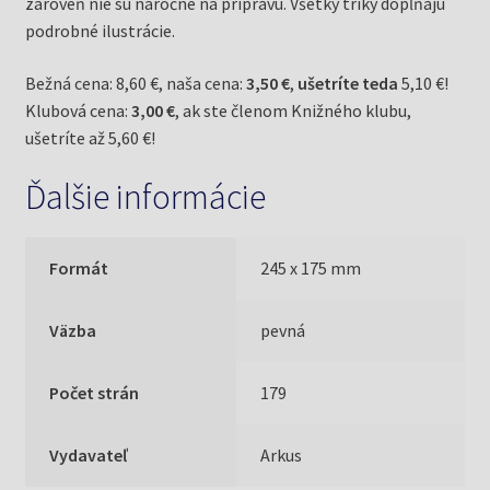
zároveň nie sú náročné na prípravu. Všetky triky dopĺňajú
podrobné ilustrácie.
Bežná cena: 8,60 €, naša cena:
3,50 €
,
ušetríte teda
5,10 €!
Klubová cena:
3,00 €
, ak ste členom Knižného klubu,
ušetríte až 5,60 €!
Ďalšie informácie
Formát
245 x 175 mm
Väzba
pevná
Počet strán
179
Vydavateľ
Arkus