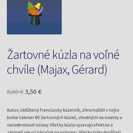
Knižný klub
Kontakt
Žartovné kúzla na voľné
chvíle (Majax, Gérard)
Pôvodná
Aktuálna
8,60
€
3,50
€
cena
cena
Autor, obľúbený francúzsky kúzelník, zhromaždil v tejto
bola:
je:
knihe takmer 80 žartovných kúziel, vhodných na sviatky a
8,60 €.
3,50 €.
narodeninové oslavy. Všetky kúzla vyzerajú efektne a
zároveň nie sú náročné na prípravu. Všetky triky dopĺňajú