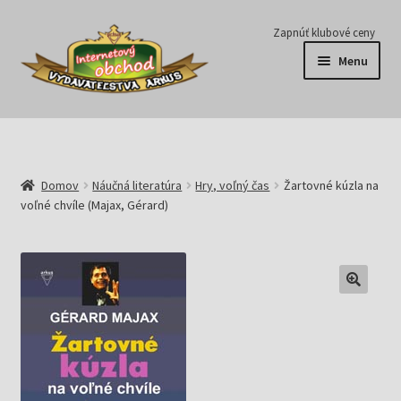
Preskočiť
Preskočiť
Zapnúť klubové ceny
na
na
Menu
navigáciu
obsah
Série
Časopisy
Domov
Náučná literatúra
Hry, voľný čas
Žartovné kúzla na
voľné chvíle (Majax, Gérard)
E-knihy
Predplatné
Pripravujeme
Pre školy