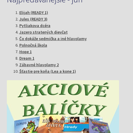
Elijah (READY 1)
Jules (READY 3)
Pytliakova dcéra
Jazero stratených dievčat
Čo dokáže sedmička a iné hlavolamy
Polnočná škola
Hope 1
Dream 1
Zábavné hlavolamy 2
Šťastie pre koňa (Lea a kone 1)