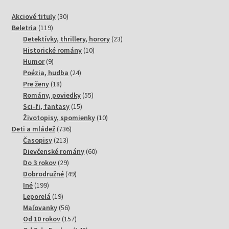
30
Akciové tituly
30
119
produktov
Beletria
119
produktov
23
Detektívky, thrillery, horory
23
10
produktov
Historické romány
10
9
produktov
Humor
9
produktov
24
Poézia, hudba
24
18
produktov
Pre ženy
18
produktov
55
Romány, poviedky
55
15
produktov
Sci-fi, fantasy
15
produktov
10
Životopisy, spomienky
10
736
produktov
Deti a mládež
736
213
produktov
Časopisy
213
produktov
60
Dievčenské romány
60
29
produktov
Do 3 rokov
29
produktov
49
Dobrodružné
49
199
produktov
Iné
199
produktov
19
Leporelá
19
produktov
56
Maľovanky
56
produktov
157
Od 10 rokov
157