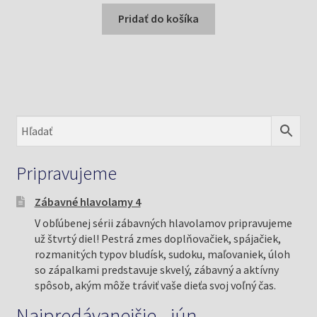
bola:
je:
Pridať do košíka
8,60 €.
3,50 €.
Pripravujeme
Zábavné hlavolamy 4
V obľúbenej sérii zábavných hlavolamov pripravujeme
už štvrtý diel! Pestrá zmes doplňovačiek, spájačiek,
rozmanitých typov bludísk, sudoku, maľovaniek, úloh
so zápalkami predstavuje skvelý, zábavný a aktívny
spôsob, akým môže tráviť vaše dieťa svoj voľný čas.
Najpredávanejšie - jún