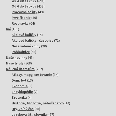
produktov
148
Od 3 do 5 rokov
148
produktov
458
Od 6 do 9 rokov
458
49
produktov
Pracovné zošity
49
89
produktov
Prvé čítanie
89
64
produktov
Rozprávky
64
161
produktov
Iné
161
produktov
15
Akciové balíčky
15
produktov
71
Akciové balíčky - časopisy
71
20
produktov
Nezaradené knihy
20
58
produktov
Pohľadnice
58
45
produktov
Naše novinky
45
568
produktov
Naše tituly
568
produktov
212
Náučná literatúra
212
produktov
14
Atlasy, mapy, cestovanie
14
13
produktov
Dom, byt
13
8
produktov
Ekonómia
8
produktov
7
Encyklopédie
7
4
produktov
Ezoterika
4
produkty
14
História, filozofia, náboženstvo
14
38
produktov
Hry, voľný čas
38
produktov
27
Jazyková lit., slovníky
27