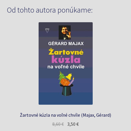
Od tohto autora ponúkame:
Žartovné kúzla na voľné chvíle (Majax, Gérard)
Pôvodná
Aktuálna
8,60
€
3,50
€
cena
cena