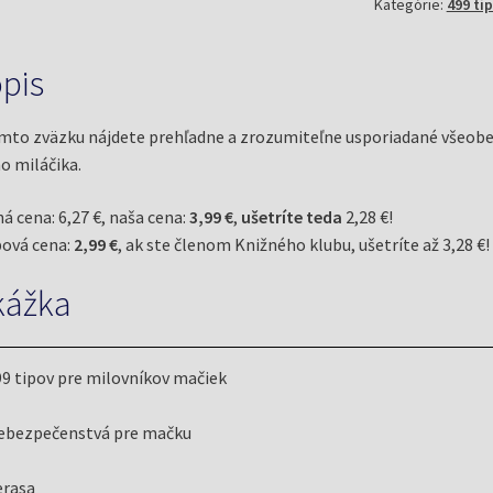
Kategórie:
499 ti
mačiek
(Sandt,
Ch.)
pis
mto zväzku nájdete prehľadne a zrozumiteľne usporiadané všeobecn
o miláčika.
á cena: 6,27 €, naša cena:
3,99 €
,
ušetríte teda
2,28 €!
ová cena:
2,99 €
, ak ste členom Knižného klubu, ušetríte až 3,28 €!
kážka
9 tipov pre milovníkov mačiek
ebezpečenstvá pre mačku
erasa