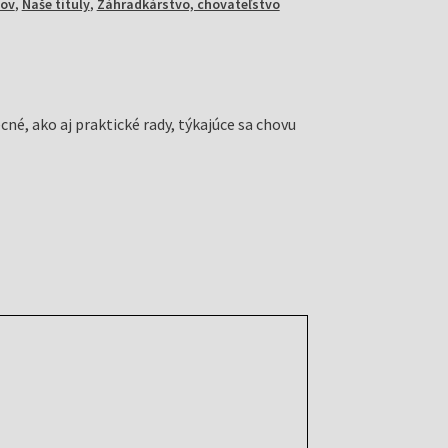
pov
,
Naše tituly
,
Záhradkárstvo, chovateľstvo
é, ako aj praktické rady, týkajúce sa chovu