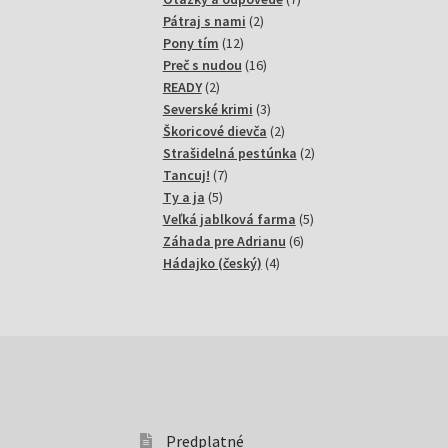
2
produktov
Pátraj s nami
2
12
produkty
Pony tím
12
produktov
16
Preč s nudou
16
2
produktov
READY
2
produkty
3
Severské krimi
3
produkty
2
Škoricové dievča
2
produkty
2
Strašidelná pestúnka
2
7
produkty
Tancuj!
7
5
produktov
Ty a ja
5
produktov
5
Veľká jablková farma
5
6
produktov
Záhada pre Adrianu
6
4
produktov
Hádajko (český)
4
produkty
Predplatné