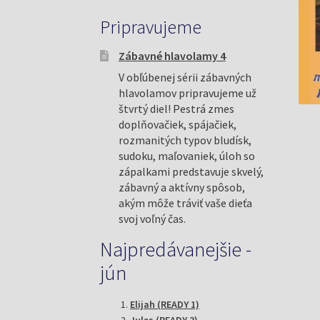
Pripravujeme
Zábavné hlavolamy 4
V obľúbenej sérii zábavných
hlavolamov pripravujeme už
štvrtý diel! Pestrá zmes
doplňovačiek, spájačiek,
rozmanitých typov bludísk,
sudoku, maľovaniek, úloh so
zápalkami predstavuje skvelý,
zábavný a aktívny spôsob,
akým môže tráviť vaše dieťa
svoj voľný čas.
Najpredávanejšie -
jún
Elijah (READY 1)
Jules (READY 3)