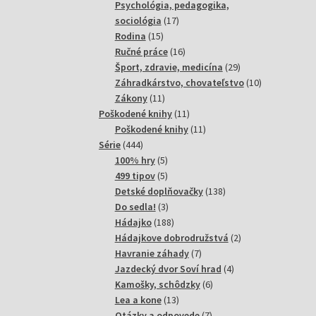
produktov
Psychológia, pedagogika,
17
sociológia
17
15
produktov
Rodina
15
produktov
16
Ručné práce
16
produktov
29
Šport, zdravie, medicína
29
produktov
10
Záhradkárstvo, chovateľstvo
10
11
produktov
Zákony
11
produktov
11
Poškodené knihy
11
produktov
11
Poškodené knihy
11
444
produktov
Série
444
produktov
5
100% hry
5
produktov
5
499 tipov
5
produktov
138
Detské doplňovačky
138
3
produktov
Do sedla!
3
produkty
188
Hádajko
188
produktov
2
Hádajkove dobrodružstvá
2
7
produkty
Havranie záhady
7
produktov
4
Jazdecký dvor Soví hrad
4
6
produkty
Kamošky, schôdzky
6
13
produktov
Lea a kone
13
produktov
7
Otázky a odpovede
7