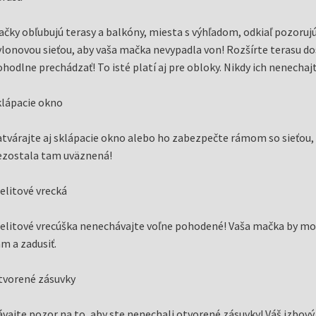
čky obľubujú terasy a balkóny, miesta s výhľadom, odkiaľ pozoruj
lonovou sieťou, aby vaša mačka nevypadla von! Rozšírte terasu do
hodlne prechádzať! To isté platí aj pre obloky. Nikdy ich nenecha
klápacie okno
tvárajte aj sklápacie okno alebo ho zabezpečte rámom so sieťou, 
ezostala tam uväznená!
elitové vrecká
elitové vrecúška nenechávajte voľne pohodené! Vaša mačka by moh
m a zadusiť.
tvorené zásuvky
vajte pozor na to, aby ste nenechali otvorené zásuvky! Váš izbový 