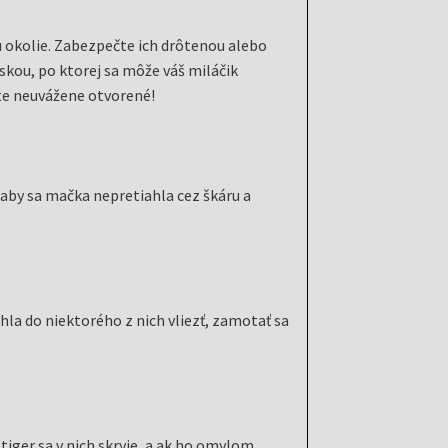
ú okolie. Zabezpečte ich drôtenou alebo
skou, po ktorej sa môže váš miláčik
jte neuvážene otvorené!
aby sa mačka nepretiahla cez škáru a
la do niektorého z nich vliezť, zamotať sa
tiger sa v nich skryje, a ak ho omylom