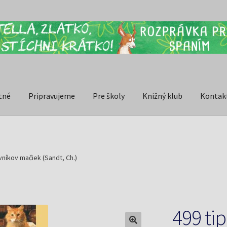
tné
Pripravujeme
Pre školy
Knižný klub
Kontak
vníkov mačiek (Sandt, Ch.)
499 ti