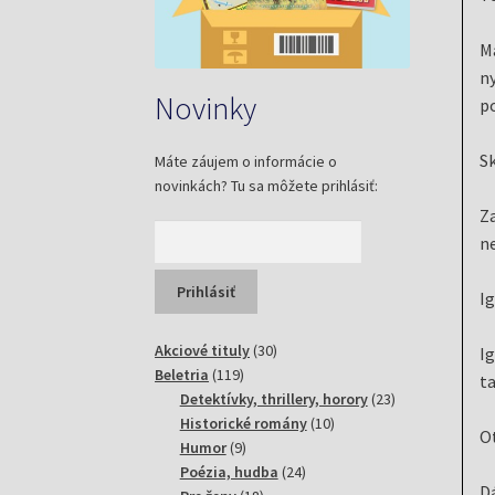
Ma
ny
Novinky
po
S
Máte záujem o informácie o
novinkách? Tu sa môžete prihlásiť:
Za
n
Ig
30
Akciové tituly
30
Ig
119
produktov
Beletria
119
ta
produktov
23
Detektívky, thrillery, horory
23
10
produktov
Historické romány
10
O
9
produktov
Humor
9
produktov
24
Poézia, hudba
24
Dá