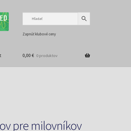
Preskočiť
Preskočiť
na
na
navigáciu
obsah
Zapnúť klubové ceny
t
0,00
€
0 produktov
pov pre milovníkov