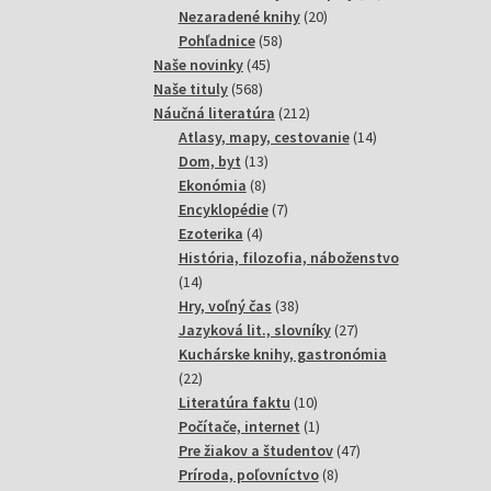
20
produktov
Nezaradené knihy
20
Je
58
produktov
Pohľadnice
58
45
produktov
Naše novinky
45
Vš
568
produktov
Naše tituly
568
ra
produktov
212
Náučná literatúra
212
vi
produktov
14
Atlasy, mapy, cestovanie
14
13
produktov
Dom, byt
13
8
produktov
Ekonómia
8
produktov
7
Encyklopédie
7
4
produktov
Ezoterika
4
produkty
História, filozofia, náboženstvo
14
14
produktov
38
Hry, voľný čas
38
produktov
27
Jazyková lit., slovníky
27
produktov
Kuchárske knihy, gastronómia
22
22
produktov
10
Literatúra faktu
10
produktov
1
Počítače, internet
1
produkt
47
Pre žiakov a študentov
47
8
produktov
Príroda, poľovníctvo
8