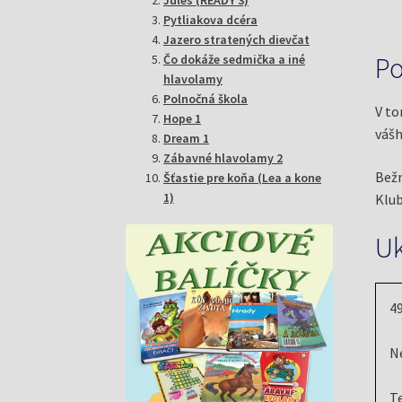
Pytliakova dcéra
Jazero stratených dievčat
Po
Čo dokáže sedmička a iné
hlavolamy
Polnočná škola
V to
Hope 1
vášh
Dream 1
Zábavné hlavolamy 2
Bežn
Šťastie pre koňa (Lea a kone
1)
Klub
U
49
N
T