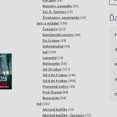
18
produktov
Pre ženy
18
za
produktov
55
Romány, poviedky
55
15
produktov
Sci-fi, fantasy
15
Ďa
produktov
10
Životopisy, spomienky
10
P
736
produktov
Deti a mládež
736
213
produktov
Časopisy
213
Ho
produktov
60
Dievčenské romány
60
mi
29
produktov
Do 3 rokov
29
sv
produktov
49
Dobrodružné
49
199
produktov
Iné
199
produktov
19
Ih
Leporelá
19
produktov
56
Maľovanky
56
P
produktov
157
Od 10 rokov
157
Ne
produktov
148
Od 3 do 5 rokov
148
kr
produktov
458
Od 6 do 9 rokov
458
49
produktov
Pracovné zošity
49
P
89
produktov
Prvé čítanie
89
64
produktov
Rozprávky
64
Ký
161
produktov
Iné
161
produktov
15
Akciové balíčky
15
na
produktov
71
Akciové balíčky - časopisy
71