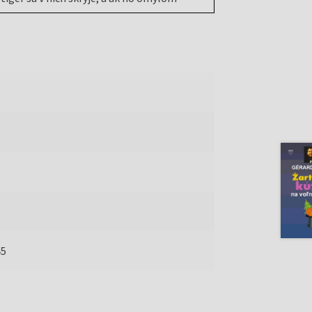
žehlíte, vypnite pred odchodom z
 Nepúšťajte mačku ani do blízkosti horiacej
 prehltnúť a poraniť sa. Rovnako aj gumené
45
 to najmä vtedy, keď v nej už máte