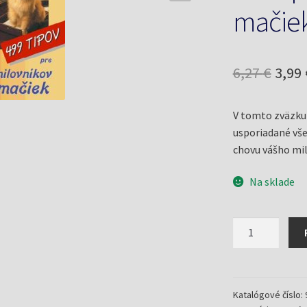
mačiek
Pôv
6,27
€
3,99
cena
V tomto zväzku
bola:
usporiadané vše
6,27 
chovu vášho mil
Na sklade
množstvo
499
tipov
pre
milovníkov
Katalógové číslo: