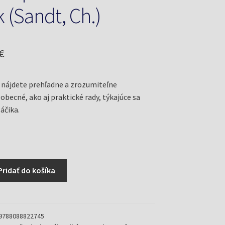
 (Sandt, Ch.)
odná
Aktuálna
€
cena
 nájdete prehľadne a zrozumiteľne
je:
obecné, ako aj praktické rady, týkajúce sa
€.
3,99 €.
áčika.
Pridať do košíka
9788088822745