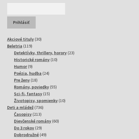
30
Akciové tituly
30
119
produktov
Beletria
119
produktov
23
Detektívky, thrillery, horory
23
10
produktov
Historické romány
10
9
produktov
Humor
9
produktov
24
Poézia, hudba
24
18
produktov
Pre ženy
18
produktov
55
Romány, poviedky
55
15
produktov
Sci-fi, fantasy
15
produktov
10
Životopisy, spomienky
10
736
produktov
Deti a mládež
736
213
produktov
Časopisy
213
produktov
60
Dievčenské romány
60
29
produktov
Do 3 rokov
29
produktov
49
Dobrodružné
49