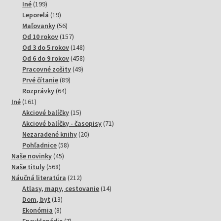
199
produktov
Iné
199
produktov
19
Leporelá
19
produktov
56
Maľovanky
56
produktov
157
Od 10 rokov
157
produktov
148
Od 3 do 5 rokov
148
produktov
458
Od 6 do 9 rokov
458
49
produktov
Pracovné zošity
49
89
produktov
Prvé čítanie
89
64
produktov
Rozprávky
64
161
produktov
Iné
161
produktov
15
Akciové balíčky
15
produktov
71
Akciové balíčky - časopisy
71
20
produktov
Nezaradené knihy
20
58
produktov
Pohľadnice
58
45
produktov
Naše novinky
45
568
produktov
Naše tituly
568
produktov
212
Náučná literatúra
212
produktov
14
Atlasy, mapy, cestovanie
14
13
produktov
Dom, byt
13
8
produktov
Ekonómia
8
produktov
7
Encyklopédie
7