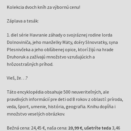
Kolekcia dvoch kníh za výbornú cenu!
Záplava a tesák:
1. diel série Havranie záhady o svojráznej rodine lorda
Dolnoviniča, jeho manželky Mäty, dcéry Slnovratky, syna
Plesnivčeka a jeho obľúbenej opice, ktorí žijú na hrade
Druhoruk a zažívajú množstvo vzrušujúcich a
hrôzostrašných príhod.
Vieš, že…?
Táto encyklopédia obsahuje 500 neuveriteľných, ale
pravdivých informácií pre deti od 8 rokov z oblastí: príroda,
veda, šport, umenie, história, geografia. Knihu dopĺňa i
množstvo veselých obrázkov.
Bežná cena: 24,45 €, naša cena:
20,99 €
,
ušetríte teda
3,46