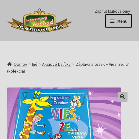
Preskočiť
Preskočiť
Zapnúť klubové ceny
na
na
Menu
navigáciu
obsah
Série
Časopisy
Domov
Iné
Akciové balíčky
Záplava a tesák + Vieš, že…?
(kolekcia)
E-knihy
Predplatné
Pripravujeme
Pre školy