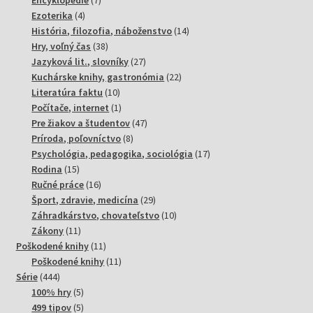
4
produktov
Ezoterika
4
produkty
14
História, filozofia, náboženstvo
14
38
produktov
Hry, voľný čas
38
produktov
27
Jazyková lit., slovníky
27
produktov
22
Kuchárske knihy, gastronómia
22
10
produktov
Literatúra faktu
10
produktov
1
Počítače, internet
1
produkt
47
Pre žiakov a študentov
47
8
produktov
Príroda, poľovníctvo
8
produktov
17
Psychológia, pedagogika, sociológia
17
15
produktov
Rodina
15
produktov
16
Ručné práce
16
produktov
29
Šport, zdravie, medicína
29
produktov
10
Záhradkárstvo, chovateľstvo
10
11
produktov
Zákony
11
produktov
11
Poškodené knihy
11
produktov
11
Poškodené knihy
11
444
produktov
Série
444
produktov
5
100% hry
5
produktov
5
499 tipov
5