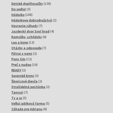
produktov
138
Detské doplňovačky
138
3
produktov
Do sedla!
3
produkty
188
Hádajko
188
produktov
2
Hádajkove dobrodružstvá
2
7
produkty
Havranie záhady
7
produktov
4
Jazdecký dvor Soví hrad
4
6
produkty
Kamošky, schôdzky
6
13
produktov
Lea a kone
13
produktov
7
Otázky a odpovede
7
2
produktov
Pátraj s nami
2
12
produkty
Pony tím
12
produktov
16
Preč s nudou
16
2
produktov
READY
2
produkty
3
Severské krimi
3
produkty
2
Škoricové dievča
2
produkty
2
Strašidelná pestúnka
2
7
produkty
Tancuj!
7
5
produktov
Ty a ja
5
produktov
5
Veľká jablková farma
5
6
produktov
Záhada pre Adrianu
6