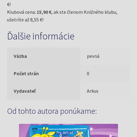
€!
Klubová cena:
15,90 €
, ak ste členom Knižného klubu,
ušetríte až 8,55 €!
Ďalšie informácie
Väzba
pevná
Počet strán
0
Vydavateľ
Arkus
Od tohto autora ponúkame: