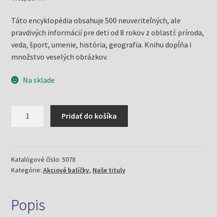
Táto encyklopédia obsahuje 500 neuveriteľných, ale
pravdivých informácií pre deti od 8 rokov z oblastí: príroda,
veda, šport, umenie, história, geografia. Knihu dopĺňa i
množstvo veselých obrázkov.
Na sklade
množstvo
Pridať do košíka
Záplava
a
tesák
+
Katalógové číslo:
5078
Kategórie:
Akciové balíčky
,
Naše tituly
Vieš,
že...?
(kolekcia)
Popis