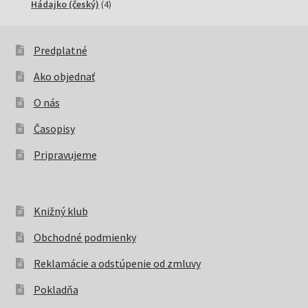
4
produktov
Hádajko (český)
4
produkty
Predplatné
Ako objednať
O nás
Časopisy
Pripravujeme
Knižný klub
Obchodné podmienky
Reklamácie a odstúpenie od zmluvy
Pokladňa