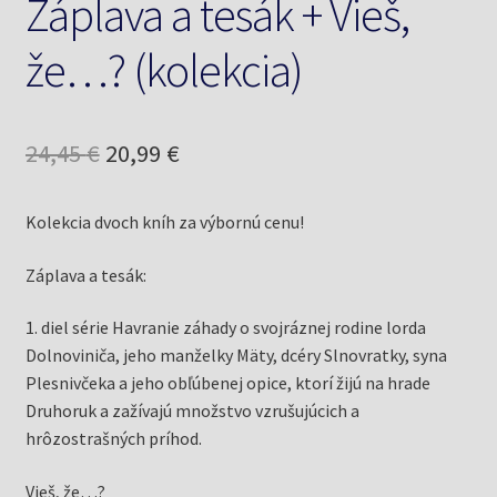
Záplava a tesák + Vieš,
že…? (kolekcia)
Pôvodná
Aktuálna
24,45
€
20,99
€
cena
cena
Kolekcia dvoch kníh za výbornú cenu!
bola:
je:
24,45 €.
20,99 €.
Záplava a tesák:
1. diel série Havranie záhady o svojráznej rodine lorda
Dolnoviniča, jeho manželky Mäty, dcéry Slnovratky, syna
Plesnivčeka a jeho obľúbenej opice, ktorí žijú na hrade
Druhoruk a zažívajú množstvo vzrušujúcich a
hrôzostrašných príhod.
Vieš, že…?