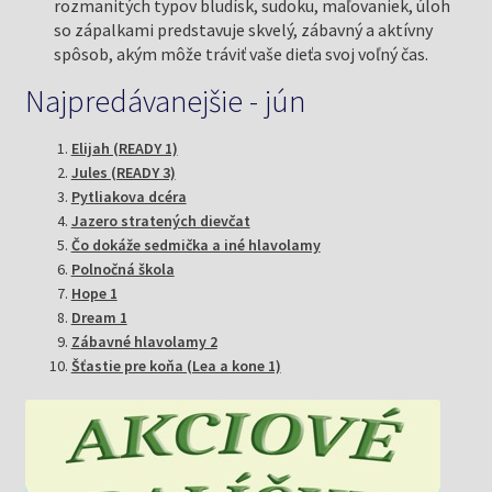
rozmanitých typov bludísk, sudoku, maľovaniek, úloh
so zápalkami predstavuje skvelý, zábavný a aktívny
spôsob, akým môže tráviť vaše dieťa svoj voľný čas.
Najpredávanejšie - jún
Elijah (READY 1)
Jules (READY 3)
Pytliakova dcéra
Jazero stratených dievčat
Čo dokáže sedmička a iné hlavolamy
Polnočná škola
Hope 1
Dream 1
Zábavné hlavolamy 2
Šťastie pre koňa (Lea a kone 1)