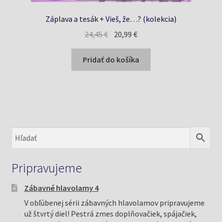
Záplava a tesák + Vieš, že…? (kolekcia)
Pôvodná
Aktuálna
24,45
€
20,99
€
cena
cena
bola:
je:
Pridať do košíka
24,45 €.
20,99 €.
Pripravujeme
Zábavné hlavolamy 4
V obľúbenej sérii zábavných hlavolamov pripravujeme
už štvrtý diel! Pestrá zmes doplňovačiek, spájačiek,