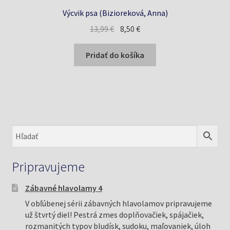
Výcvik psa (Bizioreková, Anna)
Pôvodná
Aktuálna
13,99
€
8,50
€
cena
cena
bola:
je:
Pridať do košíka
13,99 €.
8,50 €.
Pripravujeme
Zábavné hlavolamy 4
V obľúbenej sérii zábavných hlavolamov pripravujeme
už štvrtý diel! Pestrá zmes doplňovačiek, spájačiek,
rozmanitých typov bludísk, sudoku, maľovaniek, úloh