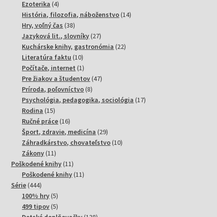
4
produktov
Ezoterika
4
produkty
14
História, filozofia, náboženstvo
14
38
produktov
Hry, voľný čas
38
produktov
27
Jazyková lit., slovníky
27
produktov
22
Kuchárske knihy, gastronómia
22
10
produktov
Literatúra faktu
10
produktov
1
Počítače, internet
1
produkt
47
Pre žiakov a študentov
47
8
produktov
Príroda, poľovníctvo
8
produktov
17
Psychológia, pedagogika, sociológia
17
15
produktov
Rodina
15
produktov
16
Ručné práce
16
produktov
29
Šport, zdravie, medicína
29
produktov
10
Záhradkárstvo, chovateľstvo
10
11
produktov
Zákony
11
produktov
11
Poškodené knihy
11
produktov
11
Poškodené knihy
11
444
produktov
Série
444
produktov
5
100% hry
5
produktov
5
499 tipov
5
produktov
138