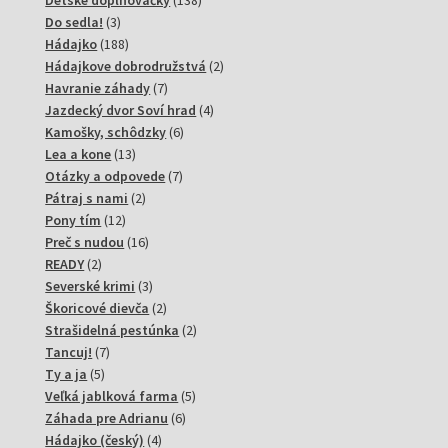
Detské doplňovačky
138
3
produktov
Do sedla!
3
produkty
188
Hádajko
188
produktov
2
Hádajkove dobrodružstvá
2
7
produkty
Havranie záhady
7
produktov
4
Jazdecký dvor Soví hrad
4
6
produkty
Kamošky, schôdzky
6
13
produktov
Lea a kone
13
produktov
7
Otázky a odpovede
7
2
produktov
Pátraj s nami
2
12
produkty
Pony tím
12
produktov
16
Preč s nudou
16
2
produktov
READY
2
produkty
3
Severské krimi
3
produkty
2
Škoricové dievča
2
produkty
2
Strašidelná pestúnka
2
7
produkty
Tancuj!
7
5
produktov
Ty a ja
5
produktov
5
Veľká jablková farma
5
6
produktov
Záhada pre Adrianu
6
4
produktov
Hádajko (český)
4