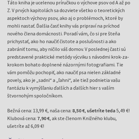
Táto kniha je ucelenou príručkou o výchove psov od A až po
Z. V prvých kapitolách sa dozviete všetko o teoretických
aspektoch výchovy psov, ako aj o problémoch, ktoré by
mohli nastať. Ďalšia časť knihy vás pripraví na príchod
nového člena domácnosti. Poradí vám, čo si pre šteňa
prichystať, ako ho naučiť čistote a poslušnosti a ako
zabrániť tomu, aby ničilo váš domov. V poslednej časti sú
predstavené praktické metódy výcviku s návodmi krok-za-
krokom bohato doplnené názornými fotografiami. Tie
vám pomôžu pochopiť, ako naučiť psa nielen základné
povely, ako je „sadni“ a „ľahni“, ale tiež podnietia vašu
fantáziu k vymýšľaniu ďalších a ďalších hier s vaším
štvornohým spoločníkom.
Bežná cena: 13,99 €, naša cena:
8,50 €
,
ušetríte teda
5,49 €!
Klubová cena:
7,90 €
, ak ste členom Knižného klubu,
ušetríte až 6,09 €!