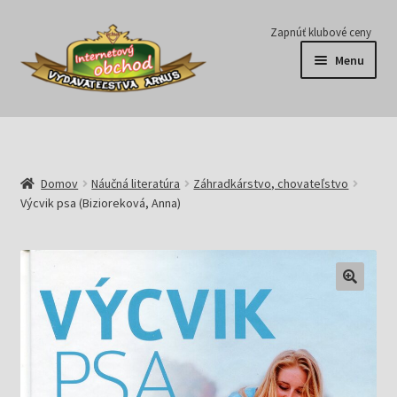
Preskočiť
Preskočiť
Zapnúť klubové ceny
na
na
Menu
navigáciu
obsah
Série
Časopisy
Domov
Náučná literatúra
Záhradkárstvo, chovateľstvo
Výcvik psa (Bizioreková, Anna)
E-knihy
Predplatné
Pripravujeme
Pre školy