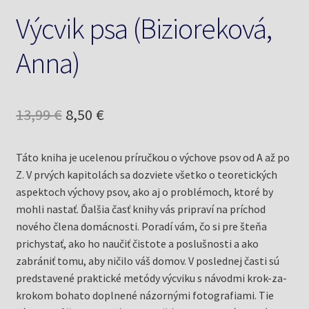
Výcvik psa (Bizioreková,
Anna)
Pôvodná
Aktuálna
13,99
€
8,50
€
cena
cena
Táto kniha je ucelenou príručkou o výchove psov od A až po
bola:
je:
Z. V prvých kapitolách sa dozviete všetko o teoretických
13,99 €.
8,50 €.
aspektoch výchovy psov, ako aj o problémoch, ktoré by
mohli nastať. Ďalšia časť knihy vás pripraví na príchod
nového člena domácnosti. Poradí vám, čo si pre šteňa
prichystať, ako ho naučiť čistote a poslušnosti a ako
zabrániť tomu, aby ničilo váš domov. V poslednej časti sú
predstavené praktické metódy výcviku s návodmi krok-za-
krokom bohato doplnené názornými fotografiami. Tie