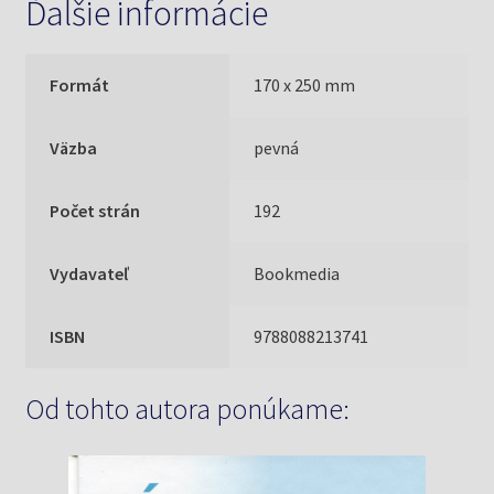
Ďalšie informácie
Formát
170 x 250 mm
Väzba
pevná
Počet strán
192
Vydavateľ
Bookmedia
ISBN
9788088213741
Od tohto autora ponúkame: