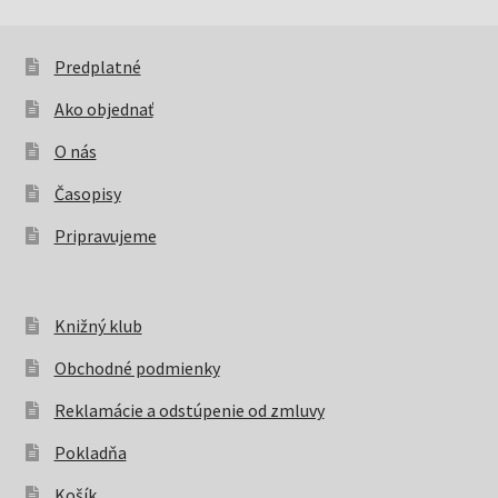
produkty
Predplatné
Ako objednať
O nás
Časopisy
Pripravujeme
Knižný klub
Obchodné podmienky
Reklamácie a odstúpenie od zmluvy
Pokladňa
Košík