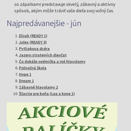
so zápalkami predstavuje skvelý, zábavný a aktívny
spôsob, akým môže tráviť vaše dieťa svoj voľný čas.
Najpredávanejšie - jún
Elijah (READY 1)
Jules (READY 3)
Pytliakova dcéra
Jazero stratených dievčat
Čo dokáže sedmička a iné hlavolamy
Polnočná škola
Hope 1
Dream 1
Zábavné hlavolamy 2
Šťastie pre koňa (Lea a kone 1)