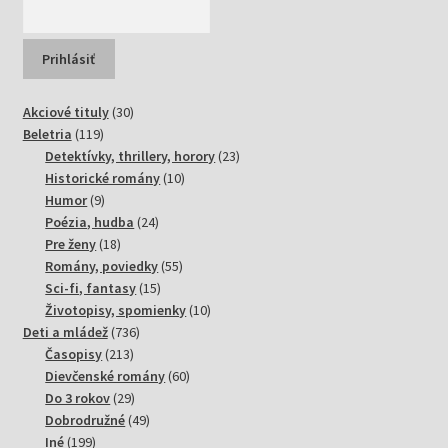
30
Akciové tituly
30
119
produktov
Beletria
119
produktov
23
Detektívky, thrillery, horory
23
10
produktov
Historické romány
10
9
produktov
Humor
9
produktov
24
Poézia, hudba
24
18
produktov
Pre ženy
18
produktov
55
Romány, poviedky
55
15
produktov
Sci-fi, fantasy
15
produktov
10
Životopisy, spomienky
10
736
produktov
Deti a mládež
736
213
produktov
Časopisy
213
produktov
60
Dievčenské romány
60
29
produktov
Do 3 rokov
29
produktov
49
Dobrodružné
49
199
produktov
Iné
199