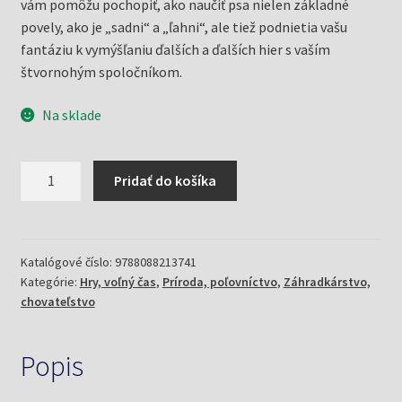
vám pomôžu pochopiť, ako naučiť psa nielen základné
povely, ako je „sadni“ a „ľahni“, ale tiež podnietia vašu
fantáziu k vymýšľaniu ďalších a ďalších hier s vaším
štvornohým spoločníkom.
Na sklade
množstvo
Pridať do košíka
Výcvik
psa
(Bizioreková,
Anna)
Katalógové číslo:
9788088213741
Kategórie:
Hry, voľný čas
,
Príroda, poľovníctvo
,
Záhradkárstvo,
chovateľstvo
Popis