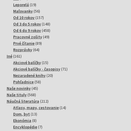
produktov
19
Leporelá
19
produktov
56
Maľovanky
56
produktov
157
Od 10 rokov
157
produktov
148
Od 3 do 5 rokov
148
produktov
458
Od 6 do 9 rokov
458
49
produktov
Pracovné zošity
49
89
produktov
Prvé čítanie
89
64
produktov
Rozprávky
64
161
produktov
Iné
161
produktov
15
Akciové balíčky
15
produktov
71
Akciové balíčky - časopisy
71
20
produktov
Nezaradené knihy
20
58
produktov
Pohľadnice
58
45
produktov
Naše novinky
45
568
produktov
Naše tituly
568
produktov
212
Náučná literatúra
212
produktov
14
Atlasy, mapy, cestovanie
14
13
produktov
Dom, byt
13
8
produktov
Ekonómia
8
produktov
7
Encyklopédie
7