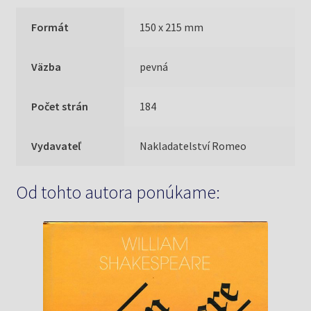
Formát
150 x 215 mm
Väzba
pevná
Počet strán
184
Vydavateľ
Nakladatelství Romeo
Od tohto autora ponúkame: