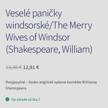
Veselé paničky
windsorské/The Merry
Wives of Windsor
(Shakespeare, William)
Pôvodná
Aktuálna
13,38
€
12,91
€
cena
cena
Dvojjazyčné – česko-anglické vydanie komédie Williama
bola:
je:
Sharespeara.
13,38 €.
12,91 €.
Na sklade už iba 1