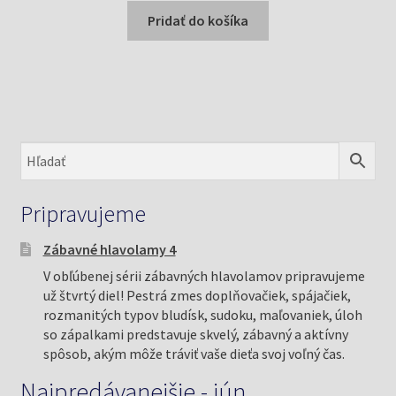
bola:
je:
Pridať do košíka
13,38 €.
12,91 €.
Pripravujeme
Zábavné hlavolamy 4
V obľúbenej sérii zábavných hlavolamov pripravujeme
už štvrtý diel! Pestrá zmes doplňovačiek, spájačiek,
rozmanitých typov bludísk, sudoku, maľovaniek, úloh
so zápalkami predstavuje skvelý, zábavný a aktívny
spôsob, akým môže tráviť vaše dieťa svoj voľný čas.
Najpredávanejšie - jún