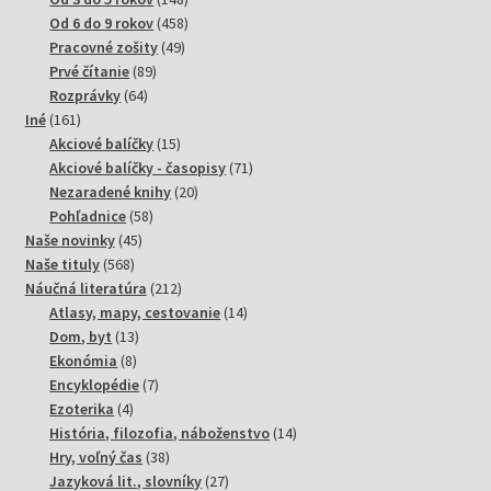
produktov
458
Od 6 do 9 rokov
458
49
produktov
Pracovné zošity
49
89
produktov
Prvé čítanie
89
64
produktov
Rozprávky
64
161
produktov
Iné
161
produktov
15
Akciové balíčky
15
produktov
71
Akciové balíčky - časopisy
71
20
produktov
Nezaradené knihy
20
58
produktov
Pohľadnice
58
45
produktov
Naše novinky
45
568
produktov
Naše tituly
568
produktov
212
Náučná literatúra
212
produktov
14
Atlasy, mapy, cestovanie
14
13
produktov
Dom, byt
13
8
produktov
Ekonómia
8
produktov
7
Encyklopédie
7
4
produktov
Ezoterika
4
produkty
14
História, filozofia, náboženstvo
14
38
produktov
Hry, voľný čas
38
produktov
27
Jazyková lit., slovníky
27