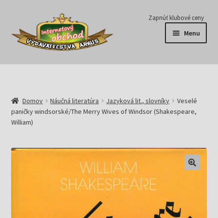
Preskočiť
Preskočiť
Zapnúť klubové ceny
na
na
Menu
navigáciu
obsah
Série
Časopisy
Domov
Náučná literatúra
Jazyková lit., slovníky
Veselé
paničky windsorské/The Merry Wives of Windsor (Shakespeare,
E-knihy
William)
Predplatné
Pripravujeme
Pre školy