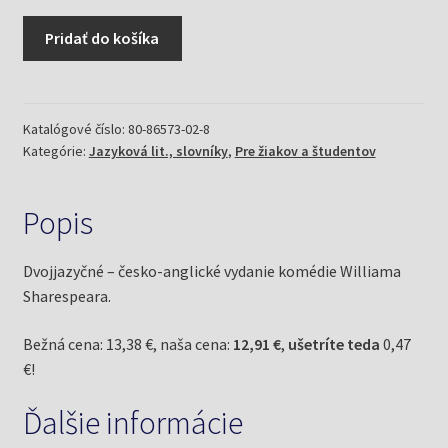
množstvo
Pridať do košíka
Veselé
paničky
windsorské/The
Merry
Katalógové číslo:
80-86573-02-8
Kategórie:
Jazyková lit., slovníky
,
Pre žiakov a študentov
Wives
of
Windsor
Popis
(Shakespeare,
William)
Dvojjazyčné – česko-anglické vydanie komédie Williama
Sharespeara.
Bežná cena: 13,38 €, naša cena:
12,91 €
,
ušetríte teda
0,47
€!
Ďalšie informácie