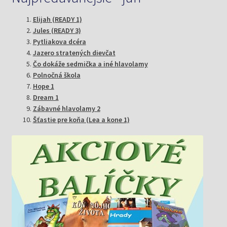
Elijah (READY 1)
Jules (READY 3)
Pytliakova dcéra
Jazero stratených dievčat
Čo dokáže sedmička a iné hlavolamy
Polnočná škola
Hope 1
Dream 1
Zábavné hlavolamy 2
Šťastie pre koňa (Lea a kone 1)