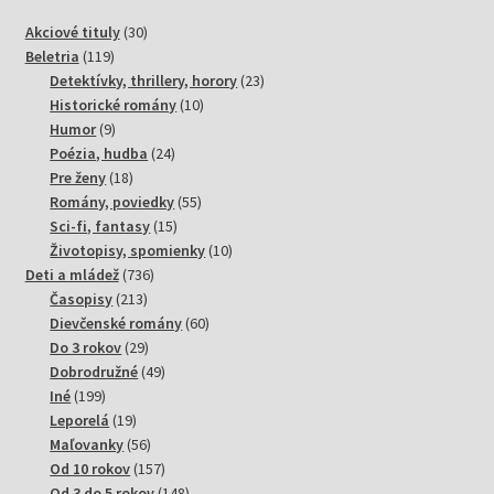
30
Akciové tituly
30
119
produktov
Beletria
119
produktov
23
Detektívky, thrillery, horory
23
10
produktov
Historické romány
10
9
produktov
Humor
9
produktov
24
Poézia, hudba
24
18
produktov
Pre ženy
18
produktov
55
Romány, poviedky
55
15
produktov
Sci-fi, fantasy
15
produktov
10
Životopisy, spomienky
10
736
produktov
Deti a mládež
736
213
produktov
Časopisy
213
produktov
60
Dievčenské romány
60
29
produktov
Do 3 rokov
29
produktov
49
Dobrodružné
49
199
produktov
Iné
199
produktov
19
Leporelá
19
produktov
56
Maľovanky
56
produktov
157
Od 10 rokov
157
produktov
148
Od 3 do 5 rokov
148