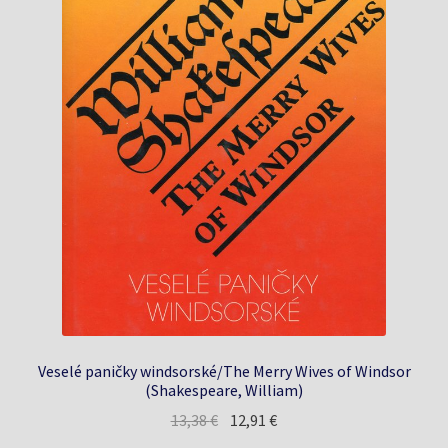
Veselé paničky windsorské/The Merry Wives of Windsor
(Shakespeare, William)
Pôvodná
Aktuálna
13,38
€
12,91
€
cena
cena