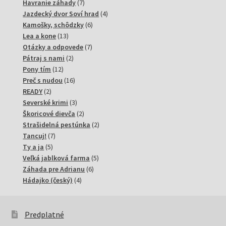
7
produkty
Havranie záhady
7
produktov
4
Jazdecký dvor Soví hrad
4
6
produkty
Kamošky, schôdzky
6
13
produktov
Lea a kone
13
produktov
7
Otázky a odpovede
7
2
produktov
Pátraj s nami
2
12
produkty
Pony tím
12
produktov
16
Preč s nudou
16
2
produktov
READY
2
produkty
3
Severské krimi
3
produkty
2
Škoricové dievča
2
produkty
2
Strašidelná pestúnka
2
7
produkty
Tancuj!
7
5
produktov
Ty a ja
5
produktov
5
Veľká jablková farma
5
6
produktov
Záhada pre Adrianu
6
4
produktov
Hádajko (český)
4
produkty
Predplatné