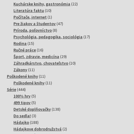
produktov
22
Kuchárske knihy, gastronómia
22
10
produktov
Literatúra faktu
10
produktov
1
Počítače, internet
1
produkt
47
Pre žiakov a študentov
47
8
produktov
Príroda, poľovníctvo
8
produktov
17
Psychológia, pedagogika, sociológia
17
15
produktov
Rodina
15
produktov
16
Ručné práce
16
produktov
29
Šport, zdravie, medicína
29
produktov
10
Záhradkárstvo, chovateľstvo
10
11
produktov
Zákony
11
produktov
11
Poškodené knihy
11
produktov
11
Poškodené knihy
11
444
produktov
Série
444
produktov
5
100% hry
5
produktov
5
499 tipov
5
produktov
138
Detské doplňovačky
138
3
produktov
Do sedla!
3
produkty
188
Hádajko
188
produktov
2
Hádajkove dobrodružstvá
2