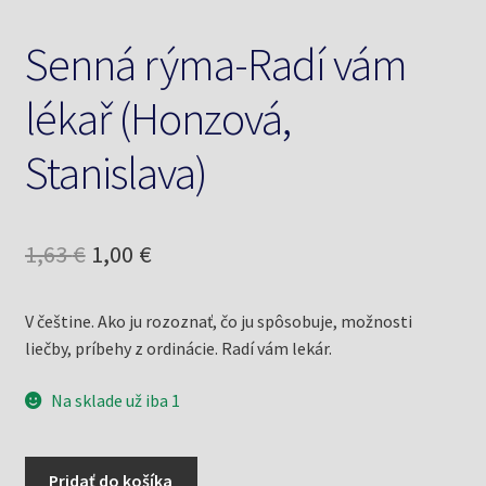
Senná rýma-Radí vám
lékař (Honzová,
Stanislava)
Pôvodná
Aktuálna
1,63
€
1,00
€
cena
cena
V češtine. Ako ju rozoznať, čo ju spôsobuje, možnosti
bola:
je:
liečby, príbehy z ordinácie. Radí vám lekár.
1,63 €.
1,00 €.
Na sklade už iba 1
množstvo
Pridať do košíka