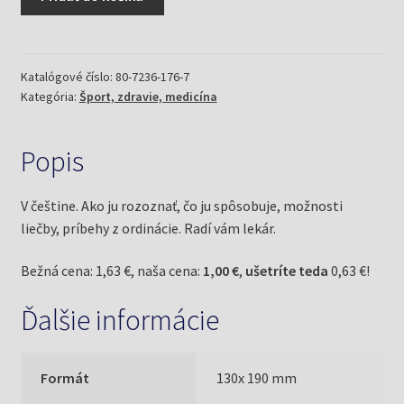
Senná
rýma-
Radí
vám
Katalógové číslo:
80-7236-176-7
Kategória:
Šport, zdravie, medicína
lékař
(Honzová,
Stanislava)
Popis
V češtine. Ako ju rozoznať, čo ju spôsobuje, možnosti
liečby, príbehy z ordinácie. Radí vám lekár.
Bežná cena: 1,63 €, naša cena:
1,00 €
,
ušetríte teda
0,63 €!
Ďalšie informácie
Formát
130x 190 mm