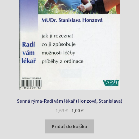
Senná rýma-Radí vám lékař (Honzová, Stanislava)
Pôvodná
Aktuálna
1,63
€
1,00
€
cena
cena
bola:
je:
Pridať do košíka
1,63 €.
1,00 €.