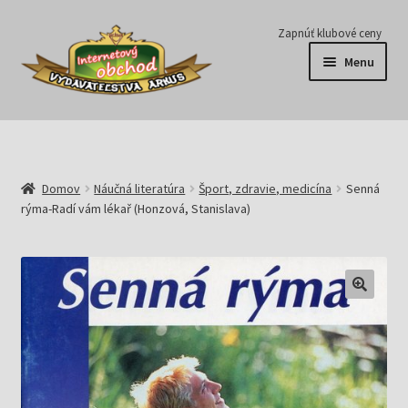
Preskočiť
Preskočiť
Zapnúť klubové ceny
na
na
Menu
navigáciu
obsah
Série
Časopisy
Domov
Náučná literatúra
Šport, zdravie, medicína
Senná
rýma-Radí vám lékař (Honzová, Stanislava)
E-knihy
Predplatné
Pripravujeme
Pre školy