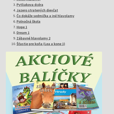
Pytliakova dcéra
Jazero stratených dievčat
Čo dokáže sedmička a iné hlavolamy
Polnočná škola
Hope 1
Dream 1
Zábavné hlavolamy 2
Šťastie pre koňa (Lea a kone 1)