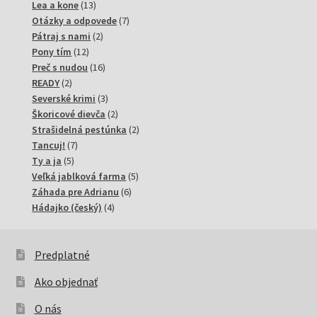
13
produktov
Lea a kone
13
produktov
7
Otázky a odpovede
7
2
produktov
Pátraj s nami
2
12
produkty
Pony tím
12
produktov
16
Preč s nudou
16
2
produktov
READY
2
produkty
3
Severské krimi
3
produkty
2
Škoricové dievča
2
produkty
2
Strašidelná pestúnka
2
7
produkty
Tancuj!
7
5
produktov
Ty a ja
5
produktov
5
Veľká jablková farma
5
6
produktov
Záhada pre Adrianu
6
4
produktov
Hádajko (český)
4
produkty
Predplatné
Ako objednať
O nás