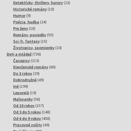
produktov
23
Detektívky, thrillery, horory
23
10
produktov
Historické romány
10
9
produktov
Humor
9
produktov
24
Poézia, hudba
24
18
produktov
Pre ženy
18
produktov
55
Romány, poviedky
55
15
produktov
Sci-fi, fantasy
15
produktov
10
Životopisy, spomienky
10
736
produktov
Deti a mládež
736
213
produktov
Časopisy
213
produktov
60
Dievčenské romány
60
29
produktov
Do 3 rokov
29
produktov
49
Dobrodružné
49
199
produktov
Iné
199
produktov
19
Leporelá
19
produktov
56
Maľovanky
56
produktov
157
Od 10 rokov
157
produktov
148
Od 3 do 5 rokov
148
produktov
458
Od 6 do 9 rokov
458
49
produktov
Pracovné zošity
49
89
produktov