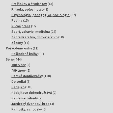
produkt
47
Pre žiakov a študentov
47
8
produktov
Príroda, poľovníctvo
8
produktov
17
Psychológia, pedagogika, sociológia
17
15
produktov
Rodina
15
produktov
16
Ručné práce
16
produktov
29
Šport, zdravie, medicína
29
produktov
10
Záhradkárstvo, chovateľstvo
10
11
produktov
Zákony
11
produktov
11
Poškodené knihy
11
produktov
11
Poškodené knihy
11
444
produktov
Série
444
produktov
5
100% hry
5
produktov
5
499 tipov
5
produktov
138
Detské doplňovačky
138
3
produktov
Do sedla!
3
produkty
188
Hádajko
188
produktov
2
Hádajkove dobrodružstvá
2
7
produkty
Havranie záhady
7
produktov
4
Jazdecký dvor Soví hrad
4
6
produkty
Kamošky, schôdzky
6