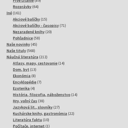
Prvé čítanie
89
64
produktov
Rozprávky
64
161
produktov
Iné
161
produktov
15
Akciové balíčky
15
produktov
71
Akciové balíčky - časopisy
71
20
produktov
Nezaradené knihy
20
58
produktov
Pohľadnice
58
45
produktov
Naše novinky
45
568
produktov
Naše tituly
568
produktov
212
Náučná literatúra
212
produktov
14
Atlasy, mapy, cestovanie
14
13
produktov
Dom, byt
13
8
produktov
Ekonómia
8
produktov
7
Encyklopédie
7
4
produktov
Ezoterika
4
produkty
14
História, filozofia, náboženstvo
14
38
produktov
Hry, voľný čas
38
produktov
27
Jazyková lit., slovníky
27
produktov
22
Kuchárske knihy, gastronómia
22
10
produktov
Literatúra faktu
10
produktov
1
Počítače, internet
1