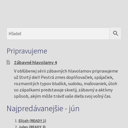
Pripravujeme
Zábavné hlavolamy 4
V obľúbenej sérii zábavných hlavolamov pripravujeme
už štvrtý diel! Pestrá zmes doplňovačiek, spájačiek,
rozmanitých typov bludísk, sudoku, maľovaniek, úloh
so zápalkami predstavuje skvelý, zábavný a aktívny
spôsob, akým môže tráviť vaše dieťa svoj voľný čas.
Najpredávanejšie - jún
Elijah (READY 1)
Jules (READY 3)