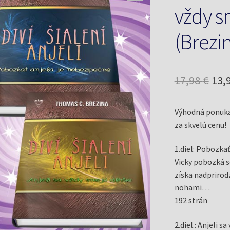
vždy s
(Brezi
Pôv
17,98
€
13,
cen
Výhodná ponuka p
bol
za skvelú cenu!
17,9
1.diel: Pobozka
Vicky pobozká s
získa nadprirodz
nohami…
192 strán
2.diel.: Anjeli s