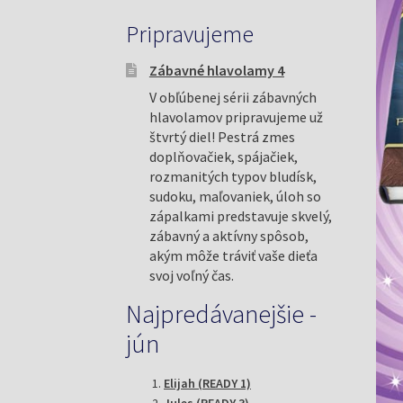
Pripravujeme
Zábavné hlavolamy 4
V obľúbenej sérii zábavných
hlavolamov pripravujeme už
štvrtý diel! Pestrá zmes
doplňovačiek, spájačiek,
rozmanitých typov bludísk,
sudoku, maľovaniek, úloh so
zápalkami predstavuje skvelý,
zábavný a aktívny spôsob,
akým môže tráviť vaše dieťa
svoj voľný čas.
Najpredávanejšie -
jún
Elijah (READY 1)
Jules (READY 3)