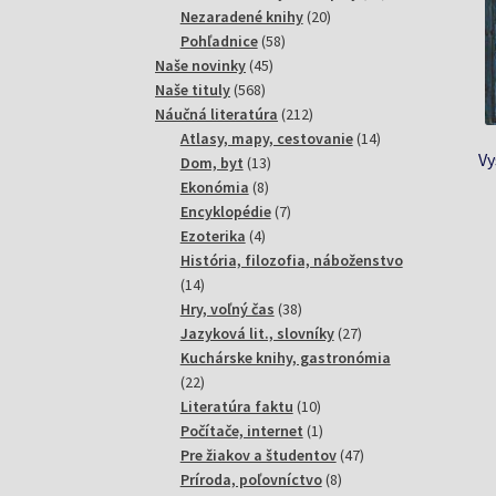
20
produktov
Nezaradené knihy
20
58
produktov
Pohľadnice
58
45
produktov
Naše novinky
45
568
produktov
Naše tituly
568
produktov
212
Náučná literatúra
212
produktov
14
Atlasy, mapy, cestovanie
14
Vy
13
produktov
Dom, byt
13
8
produktov
Ekonómia
8
produktov
7
Encyklopédie
7
4
produktov
Ezoterika
4
produkty
História, filozofia, náboženstvo
14
14
produktov
38
Hry, voľný čas
38
produktov
27
Jazyková lit., slovníky
27
produktov
Kuchárske knihy, gastronómia
22
22
produktov
10
Literatúra faktu
10
produktov
1
Počítače, internet
1
produkt
47
Pre žiakov a študentov
47
8
produktov
Príroda, poľovníctvo
8