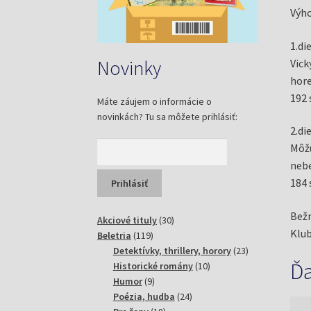
Výho
1.di
Novinky
Vick
hor
192 
Máte záujem o informácie o
novinkách? Tu sa môžete prihlásiť:
2.di
Môžu
nebe
184 
Bežn
30
Akciové tituly
30
Klub
119
produktov
Beletria
119
produktov
23
Detektívky, thrillery, horory
23
Ďa
10
produktov
Historické romány
10
9
produktov
Humor
9
produktov
24
Poézia, hudba
24