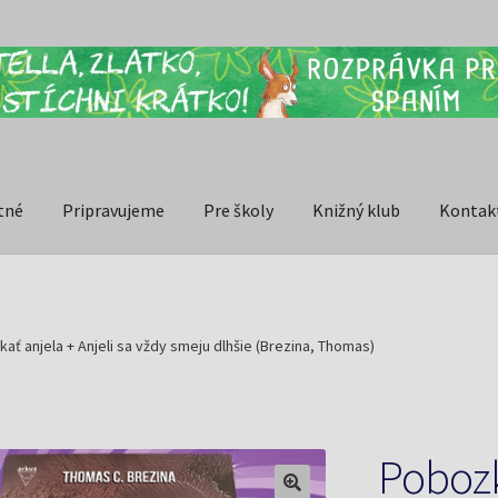
tné
Pripravujeme
Pre školy
Knižný klub
Kontak
ať anjela + Anjeli sa vždy smeju dlhšie (Brezina, Thomas)
Pobozka