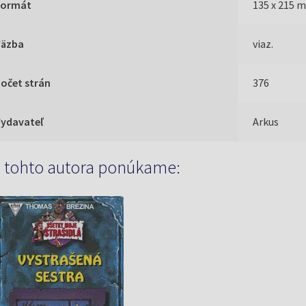
Formát
135 x 215 
Väzba
viaz.
očet strán
376
Vydavateľ
Arkus
 tohto autora ponúkame: