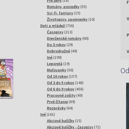
18
produktov
Pre ženy
18
produktov
55
Romány, poviedky
55
15
produktov
Sci-fi, fantasy
15
produktov
10
Životopisy, spomienky
10
736
produktov
Deti a mládež
736
213
produktov
Časopisy
213
P
produktov
60
Dievčenské romány
60
29
produktov
Do 3 rokov
29
produktov
49
Dobrodružné
49
199
produktov
Iné
199
produktov
19
Leporelá
19
Od
produktov
56
Maľovanky
56
produktov
157
Od 10 rokov
157
produktov
148
Od 3 do 5 rokov
148
produktov
458
Od 6 do 9 rokov
458
49
produktov
Pracovné zošity
49
89
produktov
Prvé čítanie
89
64
produktov
Rozprávky
64
161
produktov
Iné
161
produktov
15
Akciové balíčky
15
produktov
71
Akciové balíčky - časopisy
71