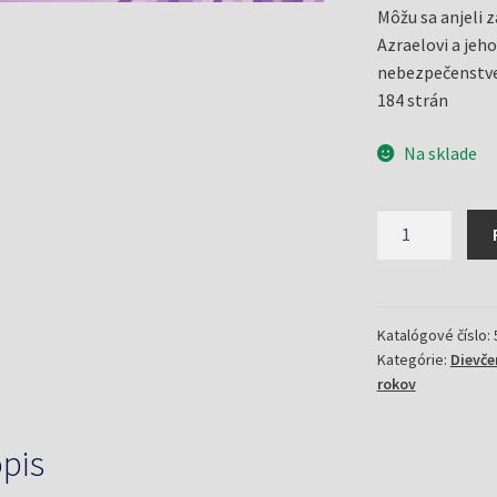
Môžu sa anjeli 
Azraelovi a jeh
nebezpečenstve 
184 strán
Na sklade
množstvo
Pobozkať
anjela
+
Anjeli
Katalógové číslo:
Kategórie:
Dievč
sa
rokov
vždy
smeju
dlhšie
pis
(Brezina,