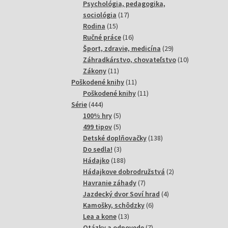
produktov
Psychológia, pedagogika,
17
sociológia
17
15
produktov
Rodina
15
produktov
16
Ručné práce
16
produktov
29
Šport, zdravie, medicína
29
produktov
10
Záhradkárstvo, chovateľstvo
10
11
produktov
Zákony
11
produktov
11
Poškodené knihy
11
produktov
11
Poškodené knihy
11
444
produktov
Série
444
produktov
5
100% hry
5
produktov
5
499 tipov
5
produktov
138
Detské doplňovačky
138
3
produktov
Do sedla!
3
produkty
188
Hádajko
188
produktov
2
Hádajkove dobrodružstvá
2
7
produkty
Havranie záhady
7
produktov
4
Jazdecký dvor Soví hrad
4
6
produkty
Kamošky, schôdzky
6
13
produktov
Lea a kone
13
produktov
7
Otázky a odpovede
7