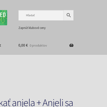
Preskočiť
Preskočiť
na
na
navigáciu
obsah
Zapnúť klubové ceny
t
0,00
€
0 produktov
ť anjela + Anjeli sa