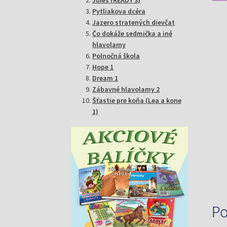
Pytliakova dcéra
Jazero stratených dievčat
Čo dokáže sedmička a iné
hlavolamy
Polnočná škola
Hope 1
Dream 1
Zábavné hlavolamy 2
Šťastie pre koňa (Lea a kone
1)
Po