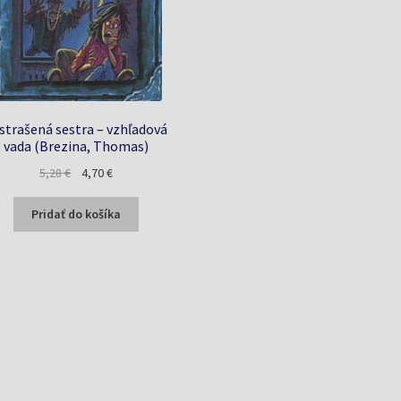
strašená sestra – vzhľadová
vada (Brezina, Thomas)
Pôvodná
Aktuálna
5,28
€
4,70
€
cena
cena
bola:
je:
Pridať do košíka
5,28 €.
4,70 €.