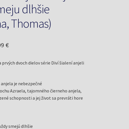
meju dlhšie
na, Thomas)
odná
Aktuálna
99
€
a
cena
rvých dvoch dielov série Diví šialení anjeli
a:
je:
8 €.
13,99 €.
ť anjela je nebezpečné
ochu Azraela, tajomného čierneho anjela,
ené schopnosti a jej život sa prevráti hore
a vždy smejú dlhšie