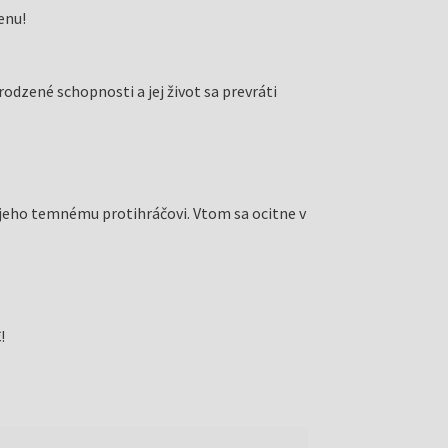
enu!
odzené schopnosti a jej život sa prevráti
a jeho temnému protihráčovi. Vtom sa ocitne v
!