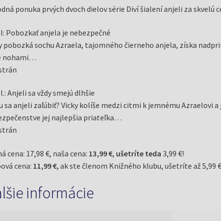
Thomas)
dná ponuka prvých dvoch dielov série Diví šialení anjeli za skvelú c
el: Pobozkať anjela je nebezpečné
y pobozká sochu Azraela, tajomného čierneho anjela, získa nadprir
e nohami…
strán
el.: Anjeli sa vždy smejú dlhšie
 sa anjeli zaľúbiť? Vicky kolíše medzi citmi k jemnému Azraelovi 
zpečenstve jej najlepšia priateľka…
strán
á cena: 17,98 €, naša cena:
13,99 €
,
ušetríte teda
3,99 €!
ová cena:
11,99 €
, ak ste členom Knižného klubu, ušetríte až 5,99 €
lšie informácie