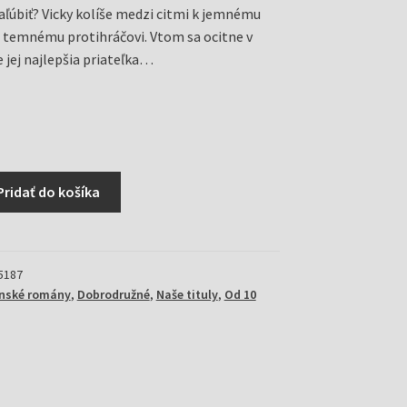
zaľúbiť? Vicky kolíše medzi citmi k jemnému
o temnému protihráčovi. Vtom sa ocitne v
jej najlepšia priateľka…
Pridať do košíka
5187
enské romány
,
Dobrodružné
,
Naše tituly
,
Od 10