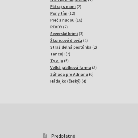
2
produktov
Pátraj s nami
2
12
produkty
Pony tím
12
produktov
16
Preč s nudou
16
2
produktov
READY
2
produkty
3
Severské krimi
3
produkty
2
Škoricové dievča
2
produkty
2
Strašidelná pestúnka
2
7
produkty
Tancuj!
7
5
produktov
Ty a ja
5
produktov
5
Veľká jablková farma
5
6
produktov
Záhada pre Adrianu
6
4
produktov
Hádajko (český)
4
produkty
Predplatné