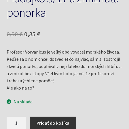
ponorka
Pôvodná
Aktuálna
0,90
€
0,85
€
cena
cena
Profesor Vorvanicus je veľký obdivovateľ morského života.
bola:
je:
Keďže sa o ňom chcel dozvedieť čo najviac, sám si zostrojil
0,90 €.
0,85 €.
skvelú ponorku, odplával v nej ďaleko do morských hlbín…
a zmizol bez stopy. Všetkým bolo jasné, že profesorovi
treba urýchlene pomôcť.
Ale ako na to?
Na sklade
množstvo
Pridať do košíka
Hádajko