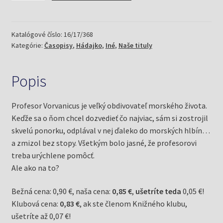
3/17
a
zmiznutá
Katalógové číslo:
16/17/368
Kategórie:
Časopisy
,
Hádajko
,
Iné
,
Naše tituly
ponorka
Popis
Profesor Vorvanicus je veľký obdivovateľ morského života.
Keďže sa o ňom chcel dozvedieť čo najviac, sám si zostrojil
skvelú ponorku, odplával v nej ďaleko do morských hlbín…
a zmizol bez stopy. Všetkým bolo jasné, že profesorovi
treba urýchlene pomôcť.
Ale ako na to?
Bežná cena: 0,90 €, naša cena:
0,85 €
,
ušetríte teda
0,05 €!
Klubová cena:
0,83 €
, ak ste členom Knižného klubu,
ušetríte až 0,07 €!