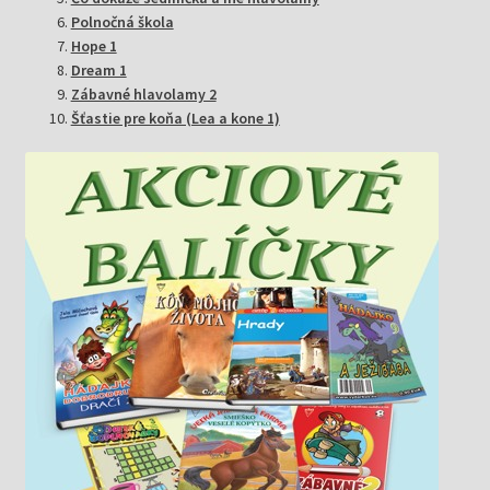
Polnočná škola
Hope 1
Dream 1
Zábavné hlavolamy 2
Šťastie pre koňa (Lea a kone 1)