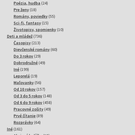
produktov
24
Poézia, hudba
24
18
produktov
Pre ženy
18
produktov
55
Romány, poviedky
55
15
produktov
Sci-fi, fantasy
15
produktov
10
Životopisy, spomienky
10
736
produktov
Deti a mládež
736
213
produktov
Časopisy
213
produktov
60
Dievčenské romány
60
29
produktov
Do 3 rokov
29
produktov
49
Dobrodružné
49
199
produktov
Iné
199
produktov
19
Leporelá
19
produktov
56
Maľovanky
56
produktov
157
Od 10 rokov
157
produktov
148
Od 3 do 5 rokov
148
produktov
458
Od 6 do 9 rokov
458
49
produktov
Pracovné zošity
49
89
produktov
Prvé čítanie
89
64
produktov
Rozprávky
64
161
produktov
Iné
161