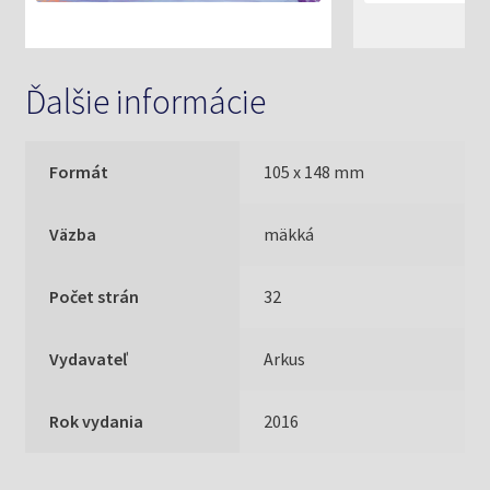
Ďalšie informácie
Formát
105 x 148 mm
Väzba
mäkká
Počet strán
32
Vydavateľ
Arkus
Rok vydania
2016