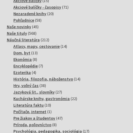
produktov
15
Akciové balíčky
15
produktov
71
Akciové balíčky - časopisy
71
20
produktov
Nezaradené knihy
20
58
produktov
Pohľadnice
58
45
produktov
Naše novinky
45
568
produktov
Naše tituly
568
produktov
212
Náučná literatúra
212
produktov
14
Atlasy, mapy, cestovanie
14
13
produktov
Dom, byt
13
8
produktov
Ekonómia
8
produktov
7
Encyklopédie
7
4
produktov
Ezoterika
4
produkty
14
História, filozofia, náboženstvo
14
38
produktov
Hry, voľný čas
38
produktov
27
Jazyková lit., slovníky
27
produktov
22
Kuchárske knihy, gastronómia
22
10
produktov
Literatúra faktu
10
produktov
1
Počítače, internet
1
produkt
47
Pre žiakov a študentov
47
8
produktov
Príroda, poľovníctvo
8
produktov
17
Psychológia, pedagogika, sociológia
17