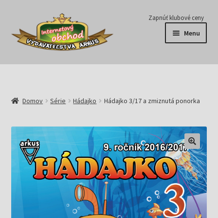
Preskočiť
Preskočiť
Zapnúť klubové ceny
na
na
Menu
navigáciu
obsah
Série
Časopisy
Domov
Série
Hádajko
Hádajko 3/17 a zmiznutá ponorka
E-knihy
Predplatné
Pripravujeme
Pre školy