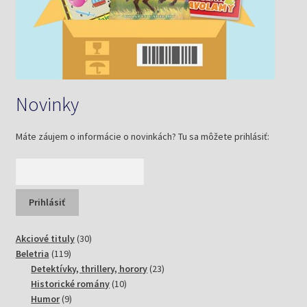
Novinky
Máte záujem o informácie o novinkách? Tu sa môžete prihlásiť:
30
Akciové tituly
30
119
produktov
Beletria
119
produktov
23
Detektívky, thrillery, horory
23
10
produktov
Historické romány
10
9
produktov
Humor
9