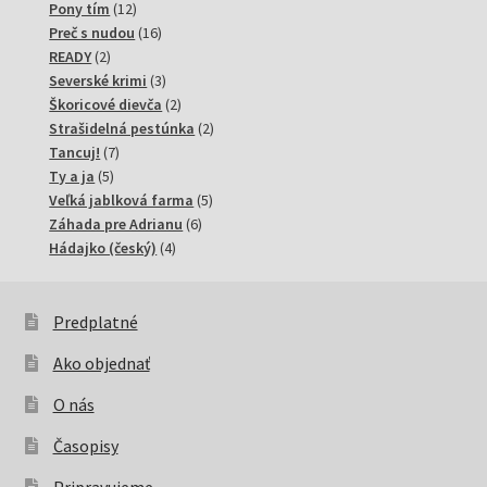
12
produkty
Pony tím
12
produktov
16
Preč s nudou
16
2
produktov
READY
2
produkty
3
Severské krimi
3
produkty
2
Škoricové dievča
2
produkty
2
Strašidelná pestúnka
2
7
produkty
Tancuj!
7
5
produktov
Ty a ja
5
produktov
5
Veľká jablková farma
5
6
produktov
Záhada pre Adrianu
6
4
produktov
Hádajko (český)
4
produkty
Predplatné
Ako objednať
O nás
Časopisy