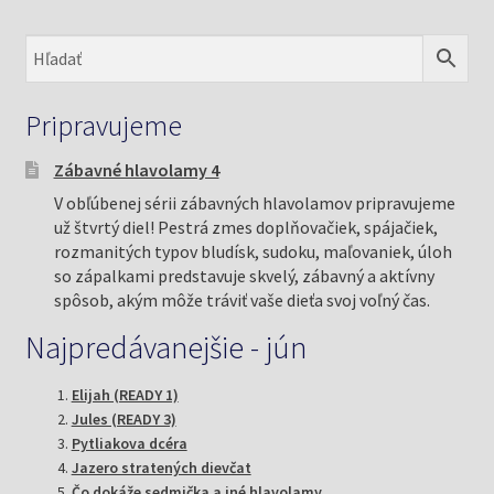
Pripravujeme
Zábavné hlavolamy 4
V obľúbenej sérii zábavných hlavolamov pripravujeme
už štvrtý diel! Pestrá zmes doplňovačiek, spájačiek,
rozmanitých typov bludísk, sudoku, maľovaniek, úloh
so zápalkami predstavuje skvelý, zábavný a aktívny
spôsob, akým môže tráviť vaše dieťa svoj voľný čas.
Najpredávanejšie - jún
Elijah (READY 1)
Jules (READY 3)
Pytliakova dcéra
Jazero stratených dievčat
Čo dokáže sedmička a iné hlavolamy