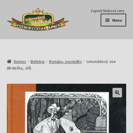
Preskočiť
Preskočiť
Zapnúť klubové ceny
na
na
Menu
navigáciu
obsah
Série
Časopisy
Domov
Beletria
Romány, poviedky
Limonádový Joe
(Brdečka, Jiří)
E-knihy
Predplatné
Pripravujeme
Pre školy