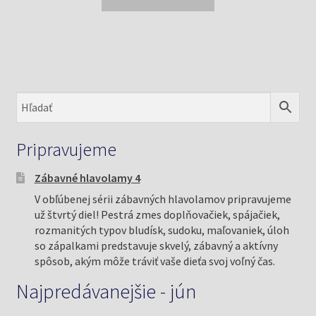
13,31 €.
12,00 €.
Pripravujeme
Zábavné hlavolamy 4
V obľúbenej sérii zábavných hlavolamov pripravujeme
už štvrtý diel! Pestrá zmes doplňovačiek, spájačiek,
rozmanitých typov bludísk, sudoku, maľovaniek, úloh
so zápalkami predstavuje skvelý, zábavný a aktívny
spôsob, akým môže tráviť vaše dieťa svoj voľný čas.
Najpredávanejšie - jún