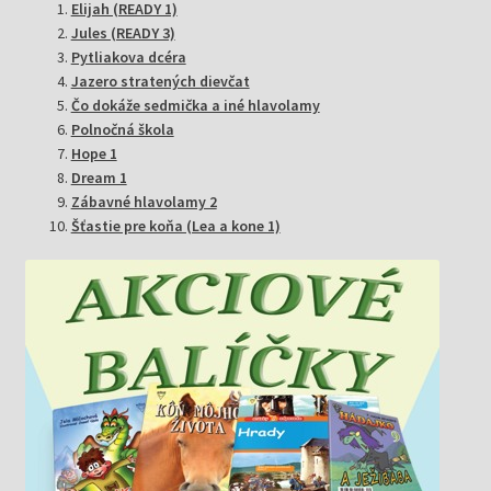
Elijah (READY 1)
Jules (READY 3)
Pytliakova dcéra
Jazero stratených dievčat
Čo dokáže sedmička a iné hlavolamy
Polnočná škola
Hope 1
Dream 1
Zábavné hlavolamy 2
Šťastie pre koňa (Lea a kone 1)