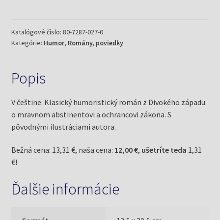
Joe
(Brdečka,
Jiří)
Katalógové číslo:
80-7287-027-0
Kategórie:
Humor
,
Romány, poviedky
Popis
V češtine. Klasický humoristický román z Divokého západu
o mravnom abstinentovi a ochrancovi zákona. S
pôvodnými ilustráciami autora.
Bežná cena: 13,31 €, naša cena:
12,00 €
,
ušetríte teda
1,31
€!
Ďalšie informácie