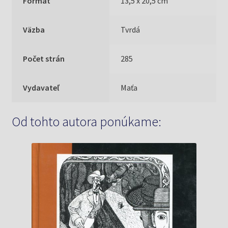
Formát
13,5 x 20,5 cm
Väzba
Tvrdá
Počet strán
285
Vydavateľ
Maťa
Od tohto autora ponúkame: