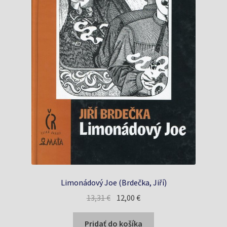
Limonádový Joe (Brdečka, Jiří)
Pôvodná
Aktuálna
13,31
€
12,00
€
cena
cena
bola:
je:
Pridať do košíka