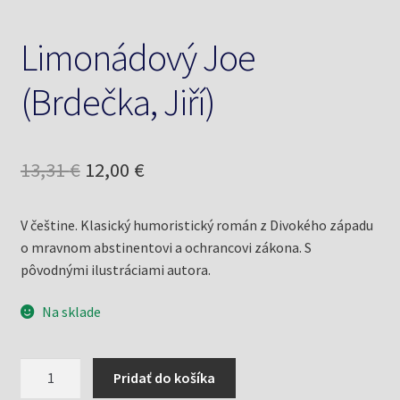
Limonádový Joe
(Brdečka, Jiří)
Pôvodná
Aktuálna
13,31
€
12,00
€
cena
cena
V češtine. Klasický humoristický román z Divokého západu
bola:
je:
o mravnom abstinentovi a ochrancovi zákona. S
13,31 €.
12,00 €.
pôvodnými ilustráciami autora.
Na sklade
množstvo
Pridať do košíka
Limonádový