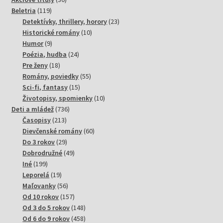
119
produktov
Beletria
119
produktov
23
Detektívky, thrillery, horory
23
10
produktov
Historické romány
10
9
produktov
Humor
9
produktov
24
Poézia, hudba
24
18
produktov
Pre ženy
18
produktov
55
Romány, poviedky
55
15
produktov
Sci-fi, fantasy
15
produktov
10
Životopisy, spomienky
10
736
produktov
Deti a mládež
736
213
produktov
Časopisy
213
produktov
60
Dievčenské romány
60
29
produktov
Do 3 rokov
29
produktov
49
Dobrodružné
49
199
produktov
Iné
199
produktov
19
Leporelá
19
produktov
56
Maľovanky
56
produktov
157
Od 10 rokov
157
produktov
148
Od 3 do 5 rokov
148
produktov
458
Od 6 do 9 rokov
458