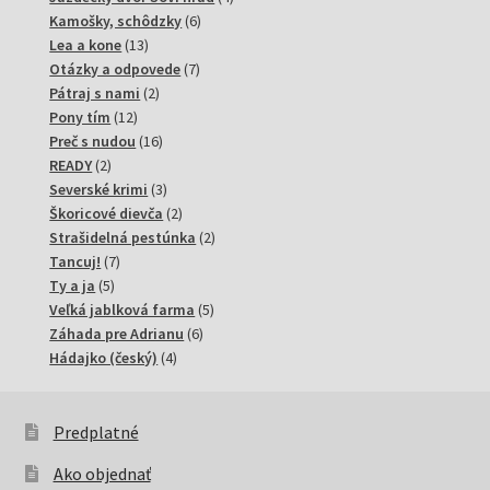
6
produkty
Kamošky, schôdzky
6
13
produktov
Lea a kone
13
produktov
7
Otázky a odpovede
7
2
produktov
Pátraj s nami
2
12
produkty
Pony tím
12
produktov
16
Preč s nudou
16
2
produktov
READY
2
produkty
3
Severské krimi
3
produkty
2
Škoricové dievča
2
produkty
2
Strašidelná pestúnka
2
7
produkty
Tancuj!
7
5
produktov
Ty a ja
5
produktov
5
Veľká jablková farma
5
6
produktov
Záhada pre Adrianu
6
4
produktov
Hádajko (český)
4
produkty
Predplatné
Ako objednať