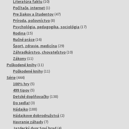
10
produktov
Literatúra faktu
10
produktov
1
Počítače, internet
1
produkt
47
Pre žiakov a študentov
47
8
produktov
Príroda, poľovníctvo
8
produktov
17
Psychológia, pedagogika, sociológia
17
15
produktov
Rodina
15
produktov
16
Ručné práce
16
produktov
29
Šport, zdravie, medicína
29
produktov
10
Záhradkárstvo, chovateľstvo
10
11
produktov
Zákony
11
produktov
11
Poškodené knihy
11
produktov
11
Poškodené knihy
11
444
produktov
Série
444
produktov
5
100% hry
5
produktov
5
499 tipov
5
produktov
138
Detské doplňovačky
138
3
produktov
Do sedla!
3
produkty
188
Hádajko
188
produktov
2
Hádajkove dobrodružstvá
2
7
produkty
Havranie záhady
7
produktov
4
Jazdecký dvor Soví hrad
4