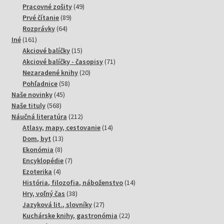
49
produktov
Pracovné zošity
49
89
produktov
Prvé čítanie
89
64
produktov
Rozprávky
64
161
produktov
Iné
161
produktov
15
Akciové balíčky
15
produktov
71
Akciové balíčky - časopisy
71
20
produktov
Nezaradené knihy
20
58
produktov
Pohľadnice
58
45
produktov
Naše novinky
45
568
produktov
Naše tituly
568
produktov
212
Náučná literatúra
212
produktov
14
Atlasy, mapy, cestovanie
14
13
produktov
Dom, byt
13
8
produktov
Ekonómia
8
produktov
7
Encyklopédie
7
4
produktov
Ezoterika
4
produkty
14
História, filozofia, náboženstvo
14
38
produktov
Hry, voľný čas
38
produktov
27
Jazyková lit., slovníky
27
produktov
22
Kuchárske knihy, gastronómia
22