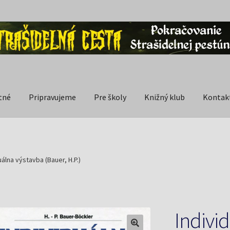
tné
Pripravujeme
Pre školy
Knižný klub
Kontak
uálna výstavba (Bauer, H.P.)
Indivi