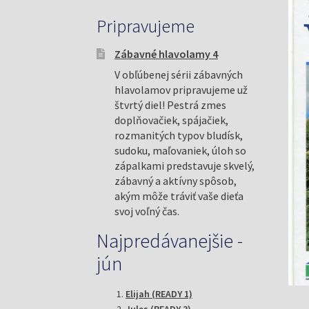
Pripravujeme
Zábavné hlavolamy 4
V obľúbenej sérii zábavných
hlavolamov pripravujeme už
štvrtý diel! Pestrá zmes
doplňovačiek, spájačiek,
rozmanitých typov bludísk,
sudoku, maľovaniek, úloh so
zápalkami predstavuje skvelý,
zábavný a aktívny spôsob,
akým môže tráviť vaše dieťa
svoj voľný čas.
Najpredávanejšie -
jún
Elijah (READY 1)
Jules (READY 3)