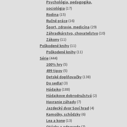
produktov
Psychológia, pedagogika,
17
sociológia
17
15
produktov
Rodina
15
produktov
16
Ručné práce
16
produktov
29
Šport, zdravie, medicína
29
produktov
10
Záhradkárstvo, chovateľstvo
10
11
produktov
Zákony
11
produktov
11
Poškodené knihy
11
produktov
11
Poškodené knihy
11
444
produktov
Série
444
produktov
5
100% hry
5
produktov
5
499 tipov
5
produktov
138
Detské doplňovačky
138
3
produktov
Do sedla!
3
produkty
188
Hádajko
188
produktov
2
Hádajkove dobrodružstvá
2
7
produkty
Havranie záhady
7
produktov
4
Jazdecký dvor Soví hrad
4
6
produkty
Kamošky, schôdzky
6
13
produktov
Lea a kone
13
produktov
7
Otázky a odpovede
7