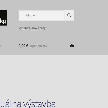
Preskočiť
Preskočiť
na
na
navigáciu
obsah
Vypnúť klubové ceny
t
0,00
€
0 produktov
duálna výstavba