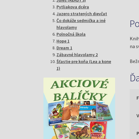
Pytliakova dcéra
Jazero stratených dievčat
Po
Čo dokáže sedmička a iné
hlavolamy
Polnočná škola
Knih
Hope 1
na s
Dream 1
Zábavné hlavolamy 2
Bežn
Šťastie pre koňa (Lea a kone
1)
Ďa
P