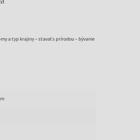
yt
y a typ krajiny – stavať s prírodou – bývanie
mm