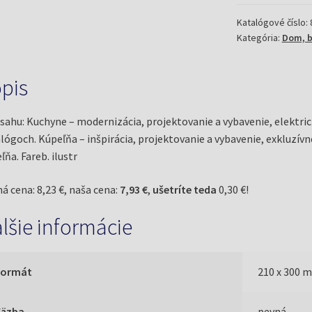
kúpeľne
(Grassreiner,
Katalógové číslo:
Kategória:
Dom, b
W.)
pis
sahu: Kuchyne – modernizácia, projektovanie a vybavenie, elektrick
lógoch. Kúpeľňa – inšpirácia, projektovanie a vybavenie, exkluzív
ľňa. Fareb. ilustr
á cena: 8,23 €, naša cena:
7,93 €
,
ušetríte teda
0,30 €!
lšie informácie
Formát
210 x 300 
Väzba
pevná