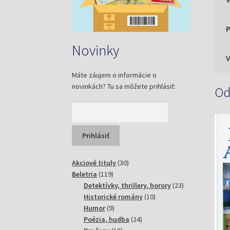
P
Novinky
Máte záujem o informácie o
novinkách? Tu sa môžete prihlásiť:
Od
30
Akciové tituly
30
119
produktov
Beletria
119
produktov
23
Detektívky, thrillery, horory
23
10
produktov
Historické romány
10
9
produktov
Humor
9
produktov
24
Poézia, hudba
24