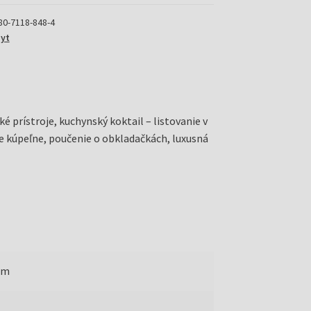
80-7118-848-4
yt
é prístroje, kuchynský koktail – listovanie v
ne kúpeľne, poučenie o obkladačkách, luxusná
mm