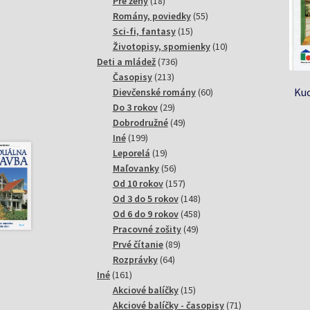
18
produktov
Pre ženy
18
produktov
55
Romány, poviedky
55
15
produktov
Sci-fi, fantasy
15
produktov
10
Životopisy, spomienky
10
736
produktov
Deti a mládež
736
213
produktov
Časopisy
213
Kuc
produktov
60
Dievčenské romány
60
29
produktov
Do 3 rokov
29
produktov
49
Dobrodružné
49
199
produktov
Iné
199
produktov
19
Leporelá
19
produktov
56
Maľovanky
56
produktov
157
Od 10 rokov
157
produktov
148
Od 3 do 5 rokov
148
produktov
458
Od 6 do 9 rokov
458
49
produktov
Pracovné zošity
49
89
produktov
Prvé čítanie
89
64
produktov
Rozprávky
64
161
produktov
Iné
161
produktov
15
Akciové balíčky
15
produktov
71
Akciové balíčky - časopisy
71