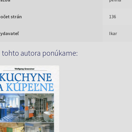
očet strán
136
Vydavateľ
Ikar
 tohto autora ponúkame: