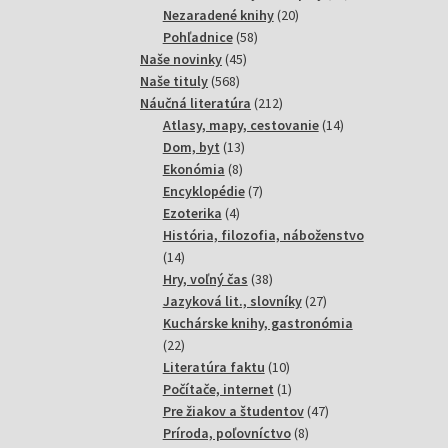
20
produktov
Nezaradené knihy
20
58
produktov
Pohľadnice
58
45
produktov
Naše novinky
45
568
produktov
Naše tituly
568
produktov
212
Náučná literatúra
212
produktov
14
Atlasy, mapy, cestovanie
14
13
produktov
Dom, byt
13
8
produktov
Ekonómia
8
produktov
7
Encyklopédie
7
4
produktov
Ezoterika
4
produkty
História, filozofia, náboženstvo
14
14
produktov
38
Hry, voľný čas
38
produktov
27
Jazyková lit., slovníky
27
produktov
Kuchárske knihy, gastronómia
22
22
produktov
10
Literatúra faktu
10
produktov
1
Počítače, internet
1
produkt
47
Pre žiakov a študentov
47
8
produktov
Príroda, poľovníctvo
8