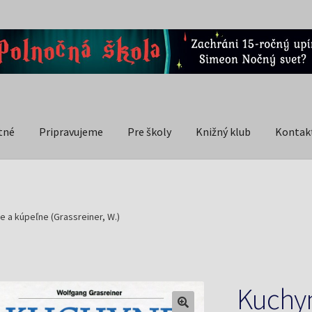
tné
Pripravujeme
Pre školy
Knižný klub
Kontak
 a kúpeľne (Grassreiner, W.)
Kuchyn