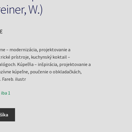
einer, W.)
odná
Aktuálna
€
cena
ne – modernizácia, projektovanie a
je:
rické prístroje, kuchynský koktail –
€.
7,93 €.
alógoch. Kúpeľňa – inšpirácia, projektovanie a
uzívne kúpeľne, poučenie o obkladačkách,
 Fareb. ilustr
 iba 1
šíka