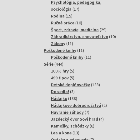
produktov
Psychológia, pedagogika,
17
sociológia
17
15
produktov
Rodina
15
produktov
16
Ručné práce
16
produktov
29
Šport, zdravie, medicína
29
produktov
10
Záhradkárstvo, chovateľstvo
10
11
produktov
Zákony
11
produktov
11
Poškodené knihy
11
produktov
11
Poškodené knihy
11
444
produktov
Série
444
produktov
5
100% hry
5
produktov
5
499 tipov
5
produktov
138
Detské doplňovačky
138
3
produktov
Do sedla!
3
produkty
188
Hádajko
188
produktov
2
Hádajkove dobrodružstvá
2
7
produkty
Havranie záhady
7
produktov
4
Jazdecký dvor Soví hrad
4
6
produkty
Kamošky, schôdzky
6
13
produktov
Lea a kone
13
produktov
7
Otázky a odpovede
7