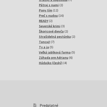
2
produktov
Pátraj s nami
2
12
produkty
Pony tím
12
produktov
16
Preč s nudou
16
2
produktov
READY
2
produkty
3
Severské krimi
3
produkty
2
Škoricové dievča
2
produkty
2
Strašidelná pestúnka
2
7
produkty
Tancuj!
7
5
produktov
Ty a ja
5
produktov
5
Veľká jablková farma
5
6
produktov
Záhada pre Adrianu
6
4
produktov
Hádajko (český)
4
produkty
Predplatné