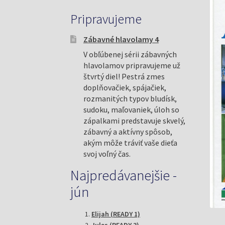
Pripravujeme
Zábavné hlavolamy 4
V obľúbenej sérii zábavných
hlavolamov pripravujeme už
štvrtý diel! Pestrá zmes
doplňovačiek, spájačiek,
rozmanitých typov bludísk,
sudoku, maľovaniek, úloh so
zápalkami predstavuje skvelý,
zábavný a aktívny spôsob,
akým môže tráviť vaše dieťa
svoj voľný čas.
Najpredávanejšie -
jún
Elijah (READY 1)
Jules (READY 3)