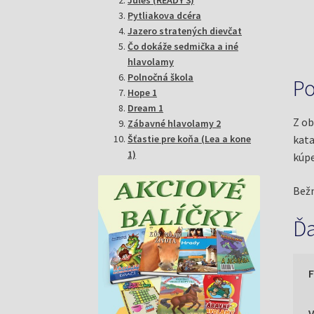
Pytliakova dcéra
Jazero stratených dievčat
Čo dokáže sedmička a iné
hlavolamy
Polnočná škola
Po
Hope 1
Dream 1
Z ob
Zábavné hlavolamy 2
Šťastie pre koňa (Lea a kone
kata
1)
kúpe
Bežn
Ďa