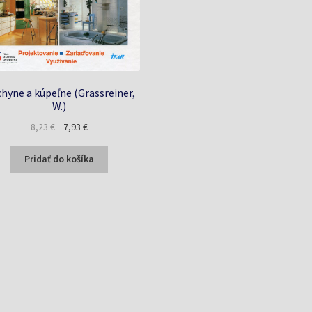
hyne a kúpeľne (Grassreiner,
W.)
Pôvodná
Aktuálna
8,23
€
7,93
€
cena
cena
bola:
je:
Pridať do košíka
8,23 €.
7,93 €.