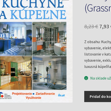
(Grassr
Pôv
8,23
€
7,93
cena
Z obsahu: Kuchy
bola:
vybavenie, elekt
8,23 
listovanie v kat
vybavenie, exkl
luxusná kúpeľňa.
Na sklade už
množstvo
Pridať do ko
Kuchyne
a