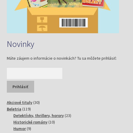
Novinky
Máte záujem o informácie o novinkách? Tu sa môžete prihlásiť:
30
Akciové tituly
30
119
produktov
Beletria
119
produktov
23
Detektívky, thrillery, horory
23
10
produktov
Historické romány
10
9
produktov
Humor
9