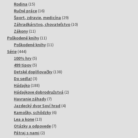
15
produktov
Rodina
15
produktov
16
Ručné práce
16
produktov
29
Šport, zdravie, medicína
29
produktov
10
Záhradkárstvo, chovateľstvo
10
11
produktov
Zákony
11
produktov
11
Poškodené knihy
11
produktov
11
Poškodené knihy
11
444
produktov
Série
444
produktov
5
100% hry
5
produktov
5
499 tipov
5
produktov
138
Detské doplňovačky
138
3
produktov
Do sedla!
3
produkty
188
Hádajko
188
produktov
2
Hádajkove dobrodružstvá
2
7
produkty
Havranie záhady
7
produktov
4
Jazdecký dvor Soví hrad
4
6
produkty
Kamošky, schôdzky
6
13
produktov
Lea a kone
13
produktov
7
Otázky a odpovede
7
2
produktov
Pátraj s nami
2