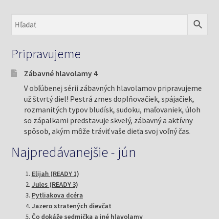
Pripravujeme
Zábavné hlavolamy 4
V obľúbenej sérii zábavných hlavolamov pripravujeme
už štvrtý diel! Pestrá zmes doplňovačiek, spájačiek,
rozmanitých typov bludísk, sudoku, maľovaniek, úloh
so zápalkami predstavuje skvelý, zábavný a aktívny
spôsob, akým môže tráviť vaše dieťa svoj voľný čas.
Najpredávanejšie - jún
Elijah (READY 1)
Jules (READY 3)
Pytliakova dcéra
Jazero stratených dievčat
Čo dokáže sedmička a iné hlavolamy