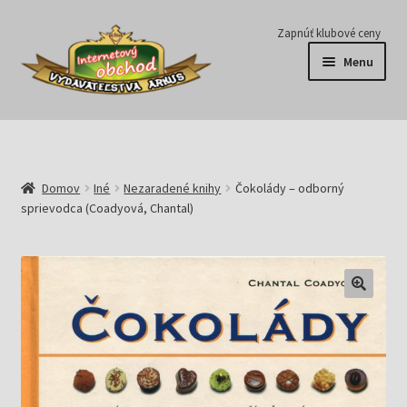
Preskočiť
Preskočiť
Zapnúť klubové ceny
na
na
Menu
navigáciu
obsah
Série
Časopisy
Domov
Iné
Nezaradené knihy
Čokolády – odborný
sprievodca (Coadyová, Chantal)
E-knihy
Predplatné
Pripravujeme
Pre školy