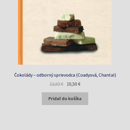
Čokolády – odborný sprievodca (Coadyová, Chantal)
Pôvodná
Aktuálna
12,02
€
10,50
€
cena
cena
bola:
je:
Pridať do košíka
12,02 €.
10,50 €.