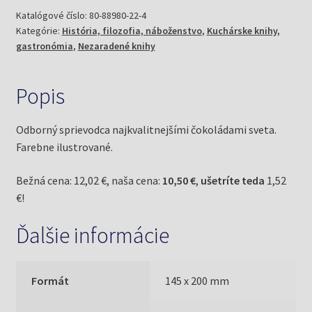
sprievodca
Katalógové číslo:
80-88980-22-4
Kategórie:
História, filozofia, náboženstvo
,
Kuchárske knihy,
(Coadyová,
gastronómia
,
Nezaradené knihy
Chantal)
Popis
Odborný sprievodca najkvalitnejšími čokoládami sveta.
Farebne ilustrované.
Bežná cena: 12,02 €, naša cena:
10,50 €
,
ušetríte teda
1,52
€!
Ďalšie informácie
Formát
145 x 200 mm