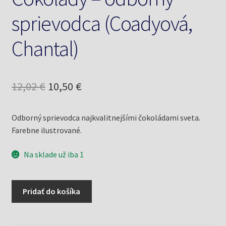
sprievodca (Coadyová,
Chantal)
Pôvodná
Aktuálna
12,02
€
10,50
€
cena
cena
Odborný sprievodca najkvalitnejšími čokoládami sveta.
bola:
je:
Farebne ilustrované.
12,02 €.
10,50 €.
Na sklade už iba 1
množstvo
Pridať do košíka
Čokolády
-
odborný