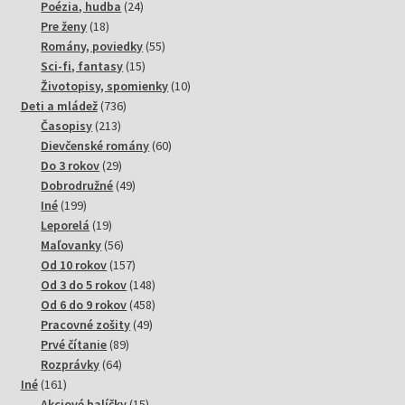
produktov
24
Poézia, hudba
24
18
produktov
Pre ženy
18
produktov
55
Romány, poviedky
55
15
produktov
Sci-fi, fantasy
15
produktov
10
Životopisy, spomienky
10
736
produktov
Deti a mládež
736
213
produktov
Časopisy
213
produktov
60
Dievčenské romány
60
29
produktov
Do 3 rokov
29
produktov
49
Dobrodružné
49
199
produktov
Iné
199
produktov
19
Leporelá
19
produktov
56
Maľovanky
56
produktov
157
Od 10 rokov
157
produktov
148
Od 3 do 5 rokov
148
produktov
458
Od 6 do 9 rokov
458
49
produktov
Pracovné zošity
49
89
produktov
Prvé čítanie
89
64
produktov
Rozprávky
64
161
produktov
Iné
161
produktov
15
Akciové balíčky
15