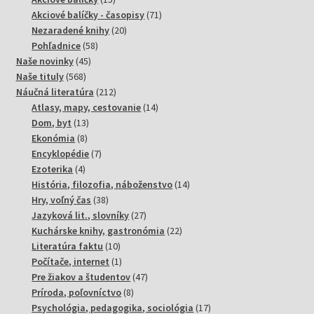
produktov
71
Akciové balíčky - časopisy
71
20
produktov
Nezaradené knihy
20
58
produktov
Pohľadnice
58
45
produktov
Naše novinky
45
568
produktov
Naše tituly
568
produktov
212
Náučná literatúra
212
produktov
14
Atlasy, mapy, cestovanie
14
13
produktov
Dom, byt
13
8
produktov
Ekonómia
8
produktov
7
Encyklopédie
7
4
produktov
Ezoterika
4
produkty
14
História, filozofia, náboženstvo
14
38
produktov
Hry, voľný čas
38
produktov
27
Jazyková lit., slovníky
27
produktov
22
Kuchárske knihy, gastronómia
22
10
produktov
Literatúra faktu
10
produktov
1
Počítače, internet
1
produkt
47
Pre žiakov a študentov
47
8
produktov
Príroda, poľovníctvo
8
produktov
17
Psychológia, pedagogika, sociológia
17