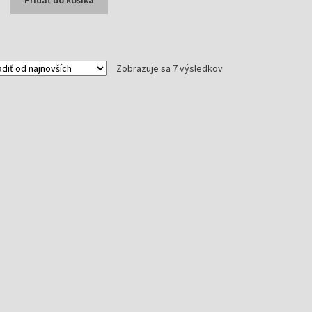
Pridať do košíka
6,27 €.
4,50 €.
Zoradené
Zobrazuje sa 7 výsledkov
podľa
najnovších