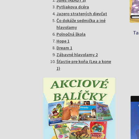
Pytliakova dcéra
Jazero stratených dievčat
Čo dokáže sedmička a iné
hlavolamy
Tan
Polnočná škola
Hope 1
Dream 1
Zábavné hlavolamy 2
Šťastie pre koňa (Lea a kone
1)