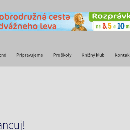
tné
Pripravujeme
Pre školy
Knižný klub
Kontak
ancuj!