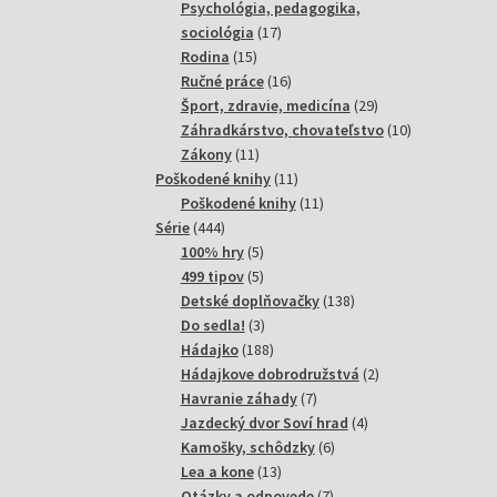
produktov
Psychológia, pedagogika,
17
sociológia
17
15
produktov
Rodina
15
produktov
16
Ručné práce
16
produktov
29
Šport, zdravie, medicína
29
produktov
10
Záhradkárstvo, chovateľstvo
10
11
produktov
Zákony
11
produktov
11
Poškodené knihy
11
produktov
11
Poškodené knihy
11
444
produktov
Série
444
produktov
5
100% hry
5
produktov
5
499 tipov
5
produktov
138
Detské doplňovačky
138
3
produktov
Do sedla!
3
produkty
188
Hádajko
188
produktov
2
Hádajkove dobrodružstvá
2
7
produkty
Havranie záhady
7
produktov
4
Jazdecký dvor Soví hrad
4
6
produkty
Kamošky, schôdzky
6
13
produktov
Lea a kone
13
produktov
7
Otázky a odpovede
7