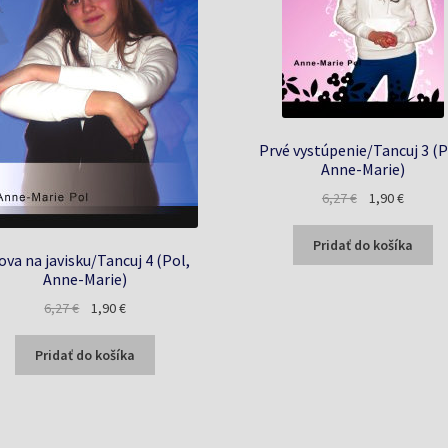
Prvé vystúpenie/Tancuj 3 (P
Anne-Marie)
Pôvodná
Aktuáln
6,27
€
1,90
€
cena
cena
bola:
je:
Pridať do košíka
ova na javisku/Tancuj 4 (Pol,
6,27 €.
1,90 €.
Anne-Marie)
Pôvodná
Aktuálna
6,27
€
1,90
€
cena
cena
bola:
je:
Pridať do košíka
6,27 €.
1,90 €.