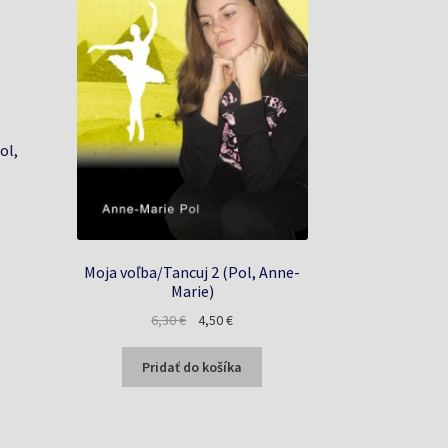
ol,
a
Moja voľba/Tancuj 2 (Pol, Anne-
Marie)
Pôvodná
Aktuálna
6,30
€
4,50
€
cena
cena
bola:
je:
Pridať do košíka
6,30 €.
4,50 €.