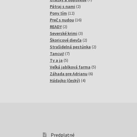
2
produktov
Pátraj s nami
2
12
produkty
Pony tím
12
produktov
16
Preč s nudou
16
2
produktov
READY
2
produkty
3
Severské krimi
3
produkty
2
Škoricové dievča
2
produkty
2
Strašidelná pestúnka
2
7
produkty
Tancuj!
7
5
produktov
Ty a ja
5
produktov
5
Veľká jablková farma
5
6
produktov
Záhada pre Adrianu
6
4
produktov
Hádajko (český)
4
produkty
Predplatné