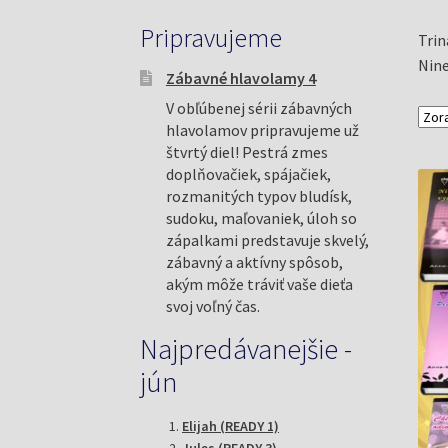
Pripravujeme
Trin
Nine
Zábavné hlavolamy 4
V obľúbenej sérii zábavných
hlavolamov pripravujeme už
štvrtý diel! Pestrá zmes
doplňovačiek, spájačiek,
rozmanitých typov bludísk,
sudoku, maľovaniek, úloh so
zápalkami predstavuje skvelý,
zábavný a aktívny spôsob,
akým môže tráviť vaše dieťa
svoj voľný čas.
Najpredávanejšie -
jún
Elijah (READY 1)
Jules (READY 3)