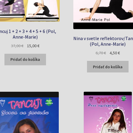
cuj 1 + 2 + 3 + 4 + 5 + 6 (Pol,
Anne-Marie)
Nina v svetle reflektorov/Tan
(Pol, Anne-Marie)
Pôvodná
Aktuálna
37,00
€
15,00
€
cena
cena
Pôvodná
Aktuáln
6,70
€
4,50
€
bola:
je:
cena
cena
Pridať do košíka
37,00 €.
15,00 €.
bola:
je:
Pridať do košíka
6,70 €.
4,50 €.