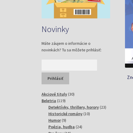
Novinky
Máte záujem o informácie o
novinkách? Tu sa môžete prihlásiť:
Zn
30
Akciové tituly
30
119
produktov
Beletria
119
produktov
23
Detektívky, thrillery, horory
23
10
produktov
Historické romány
10
9
produktov
Humor
9
produktov
24
Poézia, hudba
24