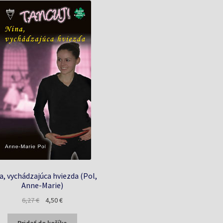
a, vychádzajúca hviezda (Pol,
Anne-Marie)
Pôvodná
Aktuálna
6,27
€
4,50
€
cena
cena
bola:
je: