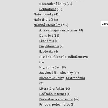
20
produktov
Nezaradené knihy
20
58
produktov
Pohľadnice
58
45
produktov
Naše novinky
45
568
produktov
Naše tituly
568
produktov
212
Náučná literatúra
212
produktov
14
Atlasy, mapy, cestovanie
14
13
produktov
Dom, byt
13
8
produktov
Ekonómia
8
produktov
7
Encyklopédie
7
4
produktov
Ezoterika
4
produkty
História, filozofia, náboženstvo
14
14
produktov
38
Hry, voľný čas
38
produktov
27
Jazyková lit., slovníky
27
produktov
Kuchárske knihy, gastronómia
22
22
produktov
10
Literatúra faktu
10
produktov
1
Počítače, internet
1
produkt
47
Pre žiakov a študentov
47
8
produktov
Príroda, poľovníctvo
8