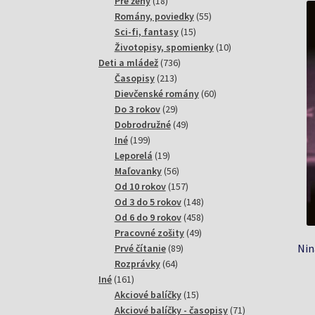
18
produktov
Pre ženy
18
produktov
55
Romány, poviedky
55
15
produktov
Sci-fi, fantasy
15
produktov
10
Životopisy, spomienky
10
736
produktov
Deti a mládež
736
213
produktov
Časopisy
213
produktov
60
Dievčenské romány
60
29
produktov
Do 3 rokov
29
produktov
49
Dobrodružné
49
199
produktov
Iné
199
produktov
19
Leporelá
19
produktov
56
Maľovanky
56
produktov
157
Od 10 rokov
157
produktov
148
Od 3 do 5 rokov
148
produktov
458
Od 6 do 9 rokov
458
49
produktov
Pracovné zošity
49
Nin
89
produktov
Prvé čítanie
89
64
produktov
Rozprávky
64
161
produktov
Iné
161
produktov
15
Akciové balíčky
15
produktov
71
Akciové balíčky - časopisy
71