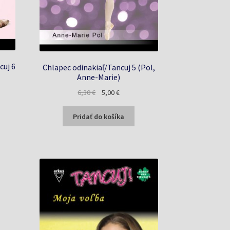
cuj 6
Chlapec odinakiaľ/Tancuj 5 (Pol,
Anne-Marie)
a
Pôvodná
Aktuálna
6,30
€
5,00
€
cena
cena
bola:
je:
Pridať do košíka
6,30 €.
5,00 €.