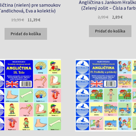
Angličtina s Jankom Hraš
ličtina (nielen) pre samoukov
(Zelený zošit – Čísla a farb
Tandlichová, Eva a kolektív)
Pôvodná
Aktuáln
2,99
€
2,89
€
Pôvodná
Aktuálna
19,99
€
11,39
€
cena
cena
cena
cena
bola:
je:
Pridať do košíka
bola:
je:
Pridať do košíka
2,99 €.
2,89 €.
19,99 €.
11,39 €.