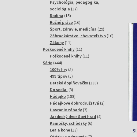
produktov
Psychológia, pedagogika,
17
sociológia
17
15
produktov
Rodina
15
produktov
16
Ručné práce
16
produktov
29
Šport, zdravie, medicína
29
produktov
10
Záhradkárstvo, chovateľstvo
10
11
produktov
Zákony
11
produktov
11
Poškodené knihy
11
produktov
11
Poškodené knihy
11
444
produktov
Série
444
produktov
5
100% hry
5
produktov
5
499 tipov
5
produktov
138
Detské doplňovačky
138
3
produktov
Do sedla!
3
produkty
188
Hádajko
188
produktov
2
Hádajkove dobrodružstvá
2
7
produkty
Havranie záhady
7
produktov
4
Jazdecký dvor Soví hrad
4
6
produkty
Kamošky, schôdzky
6
13
produktov
Lea a kone
13
Sl
produktov
7
Otázky a odpovede
7