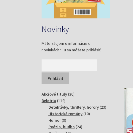
Novinky
Máte záujem o informácie o
novinkách? Tu sa môžete prihlásiť:
30
Akciové tituly
30
119
produktov
Beletria
119
produktov
23
Detektívky, thrillery, horory
23
10
produktov
Historické romány
10
9
produktov
Humor
9
produktov
24
Poézia, hudba
24