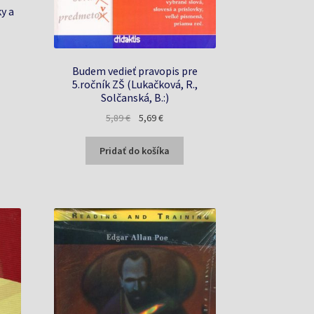
y a
a
Budem vedieť pravopis pre
5.ročník ZŠ (Lukačková, R.,
Solčanská, B.:)
Pôvodná
Aktuálna
5,89
€
5,69
€
cena
cena
bola:
je:
Pridať do košíka
5,89 €.
5,69 €.