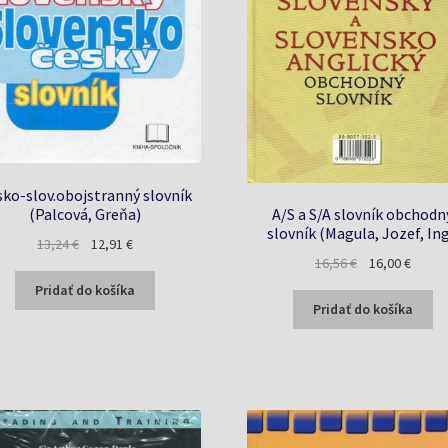
sko-slov.obojstranný slovník
(Palcová, Greňa)
A/S a S/A slovník obchodn
slovník (Magula, Jozef, Ing
Pôvodná
Aktuálna
13,24
€
12,91
€
Pôvodná
Aktuál
16,56
€
16,00
€
cena
cena
cena
cena
bola:
je:
Pridať do košíka
bola:
je:
13,24 €.
12,91 €.
Pridať do košíka
16,56 €.
16,00 