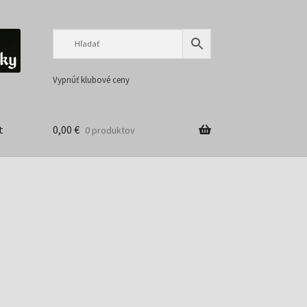
Preskočiť
Preskočiť
na
na
navigáciu
obsah
Vypnúť klubové ceny
t
0,00
€
0 produktov