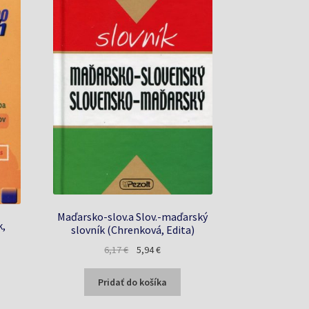
Maďarsko-slov.a Slov.-maďarský
k,
slovník (Chrenková, Edita)
Pôvodná
Aktuálna
6,17
€
5,94
€
cena
cena
bola:
je:
Pridať do košíka
6,17 €.
5,94 €.