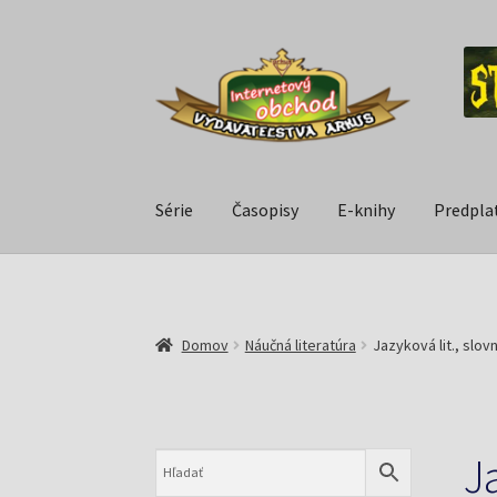
Série
Časopisy
E-knihy
Predpla
Domov
Náučná literatúra
Jazyková lit., slov
Ja