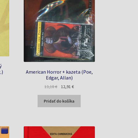
ý
American Horror + kazeta (Poe,
.)
Edgar, Allan)
na
Pôvodná
Aktuálna
13,18
€
12,91
€
cena
cena
bola:
je:
€.
Pridať do košíka
13,18 €.
12,91 €.