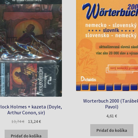
Worterbuch 2000 (Tarábe
lock Holmes + kazeta (Doyle,
Pavol)
Arthur Conon, sir)
4,61
€
Pôvodná
Aktuálna
13,74
€
13,24
€
cena
cena
Pridať do košíka
bola:
je:
Pridať do košíka