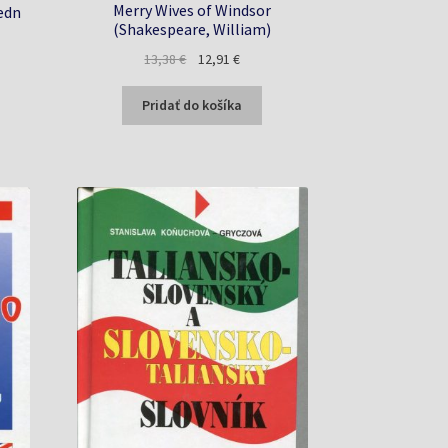
Merry Wives of Windsor
jedn
(Shakespeare, William)
na
Pôvodná
Aktuálna
13,38
€
12,91
€
cena
cena
bola:
je:
Pridať do košíka
€.
13,38 €.
12,91 €.