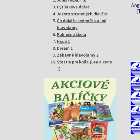
Ang
Pytliakova dcéra
(
Jazero stratených dievčat
Čo dokáže sedmička a iné
hlavolamy
Polnočná škola
Hope 1
Dream 1
Zábavné hlavolamy 2
Šťastie pre koňa (Lea a kone
1)