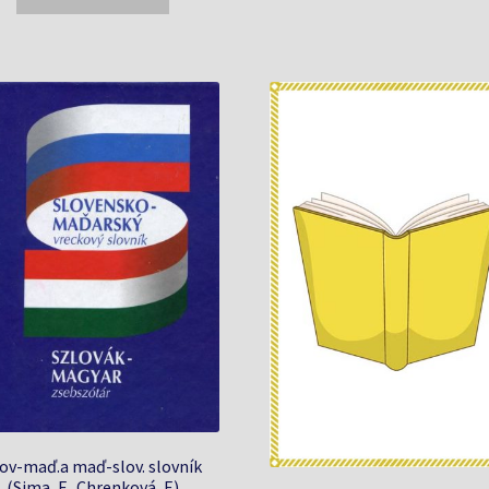
13,74 €.
13,24 €.
ov-maď.a maď-slov. slovník
(Sima, F., Chrenková, E)