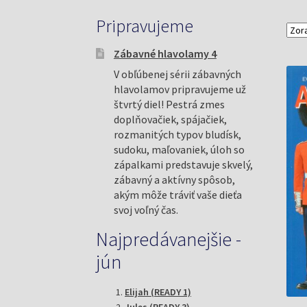
Pripravujeme
Zábavné hlavolamy 4
V obľúbenej sérii zábavných
hlavolamov pripravujeme už
štvrtý diel! Pestrá zmes
doplňovačiek, spájačiek,
rozmanitých typov bludísk,
sudoku, maľovaniek, úloh so
zápalkami predstavuje skvelý,
zábavný a aktívny spôsob,
akým môže tráviť vaše dieťa
svoj voľný čas.
Najpredávanejšie -
jún
Elijah (READY 1)
Jules (READY 3)