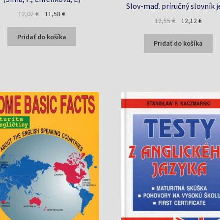
Slov-maď. príručný slovník 
Pôvodná
Aktuálna
12,02
€
11,58
€
Pôvodná
Aktuál
12,55
€
12,12
€
cena
cena
cena
cena
bola:
je:
Pridať do košíka
bola:
je:
Pridať do košíka
12,02 €.
11,58 €.
12,55 €.
12,12 