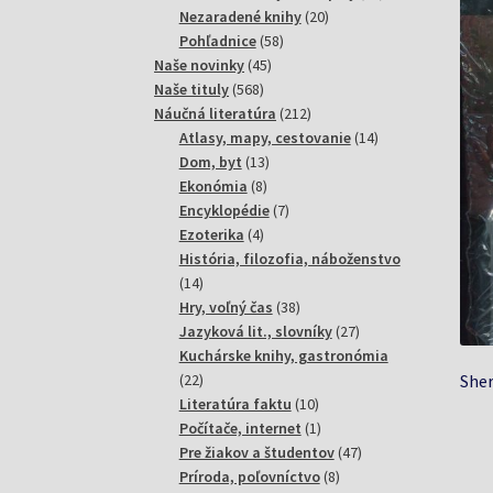
20
produktov
Nezaradené knihy
20
58
produktov
Pohľadnice
58
45
produktov
Naše novinky
45
568
produktov
Naše tituly
568
produktov
212
Náučná literatúra
212
produktov
14
Atlasy, mapy, cestovanie
14
13
produktov
Dom, byt
13
8
produktov
Ekonómia
8
produktov
7
Encyklopédie
7
4
produktov
Ezoterika
4
produkty
História, filozofia, náboženstvo
14
14
produktov
38
Hry, voľný čas
38
produktov
27
Jazyková lit., slovníky
27
produktov
Kuchárske knihy, gastronómia
22
Sher
22
produktov
10
Literatúra faktu
10
produktov
1
Počítače, internet
1
produkt
47
Pre žiakov a študentov
47
8
produktov
Príroda, poľovníctvo
8