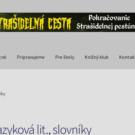
tné
Pripravujeme
Pre školy
Knižný klub
Kontak
níky
zyková lit., slovníky