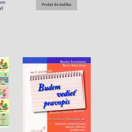
kom
bola:
je:
Pridať do košíka
y)
1,50 €.
1,45 €.
a