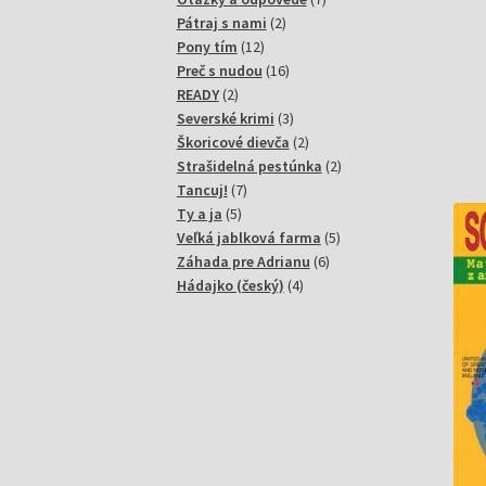
2
produktov
Pátraj s nami
2
12
produkty
Pony tím
12
produktov
16
Preč s nudou
16
2
produktov
READY
2
produkty
3
Severské krimi
3
produkty
2
Škoricové dievča
2
produkty
2
Strašidelná pestúnka
2
7
produkty
Tancuj!
7
5
produktov
Ty a ja
5
produktov
5
Veľká jablková farma
5
6
produktov
Záhada pre Adrianu
6
4
produktov
Hádajko (český)
4
produkty