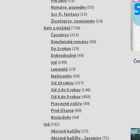
18
produktov
Pre ženy
18
produktov
55
Romány, poviedky
55
15
produktov
Sci-fi, fantasy
15
produktov
10
Životopisy, spomienky
10
736
produktov
Deti a mládež
736
213
produktov
Časopisy
213
produktov
60
Dievčenské romány
60
29
produktov
Do 3 rokov
29
produktov
49
Dobrodružné
49
Če
199
produktov
Iné
199
produktov
19
Leporelá
19
produktov
56
Maľovanky
56
produktov
157
Od 10 rokov
157
produktov
148
Od 3 do 5 rokov
148
produktov
458
Od 6 do 9 rokov
458
49
produktov
Pracovné zošity
49
89
produktov
Prvé čítanie
89
64
produktov
Rozprávky
64
161
produktov
Iné
161
produktov
15
Akciové balíčky
15
produktov
71
Akciové balíčky - časopisy
71