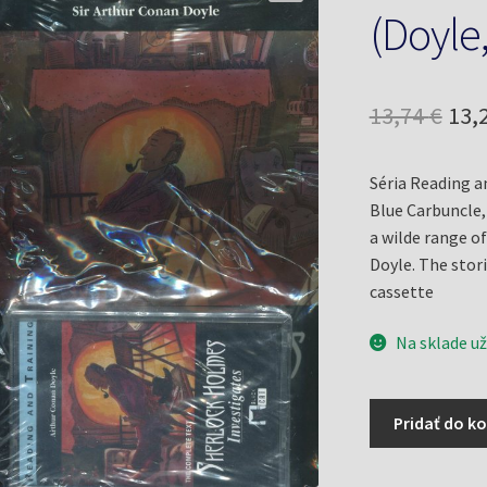
(Doyle,
Pôv
13,74
€
13,
cen
Séria Reading a
bol
Blue Carbuncle, 
13,7
a wilde range of
Doyle. The stor
cassette
Na sklade už
množstvo
Pridať do ko
Sherlock
Holmes