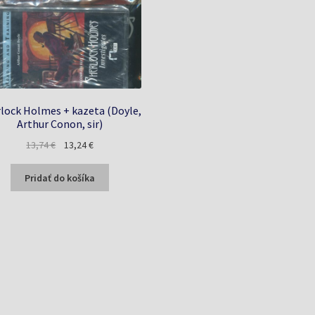
lock Holmes + kazeta (Doyle,
Arthur Conon, sir)
Pôvodná
Aktuálna
13,74
€
13,24
€
cena
cena
bola:
je:
Pridať do košíka
13,74 €.
13,24 €.