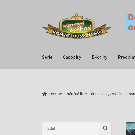
Série
Časopisy
E-knihy
Predpla
Domov
Náučná literatúra
Jazyková lit., slov