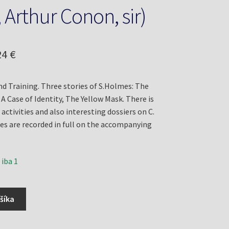
 Arthur Conon, sir)
odná
Aktuálna
24
€
a
cena
nd Training. Three stories of S.Holmes: The
a:
je:
A Case of Identity, The Yellow Mask. There is
4 €.
13,24 €.
 activities and also interesting dossiers on C.
ies are recorded in full on the accompanying
 iba 1
šíka