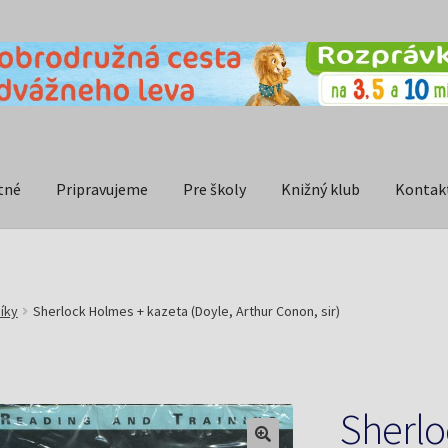
tné
Pripravujeme
Pre školy
Knižný klub
Kontak
níky
Sherlock Holmes + kazeta (Doyle, Arthur Conon, sir)
Sherlo