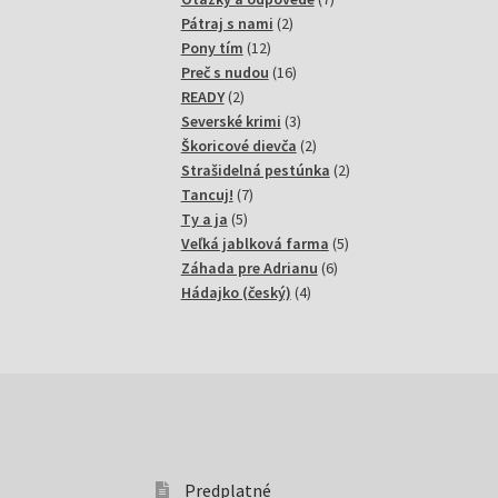
2
produktov
Pátraj s nami
2
12
produkty
Pony tím
12
produktov
16
Preč s nudou
16
2
produktov
READY
2
produkty
3
Severské krimi
3
produkty
2
Škoricové dievča
2
produkty
2
Strašidelná pestúnka
2
7
produkty
Tancuj!
7
5
produktov
Ty a ja
5
produktov
5
Veľká jablková farma
5
6
produktov
Záhada pre Adrianu
6
4
produktov
Hádajko (český)
4
produkty
Predplatné