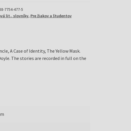
88-7754-477-5
á lit., slovníky
,
Pre žiakov a študentov
cle, A Case of Identity, The Yellow Mask.
Doyle. The stories are recorded in full on the
mm