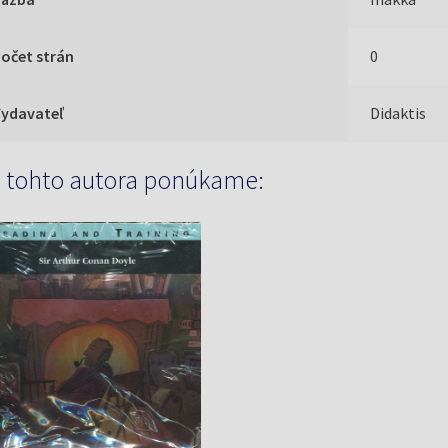
očet strán
0
Vydavateľ
Didaktis
 tohto autora ponúkame: