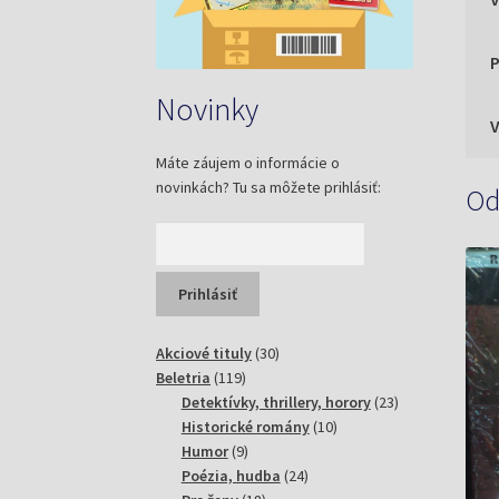
P
Novinky
Máte záujem o informácie o
novinkách? Tu sa môžete prihlásiť:
Od
30
Akciové tituly
30
119
produktov
Beletria
119
produktov
23
Detektívky, thrillery, horory
23
10
produktov
Historické romány
10
9
produktov
Humor
9
produktov
24
Poézia, hudba
24