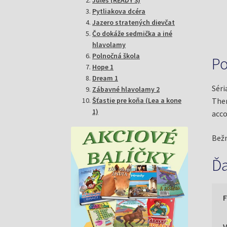
Pytliakova dcéra
Jazero stratených dievčat
Čo dokáže sedmička a iné
hlavolamy
Polnočná škola
Po
Hope 1
Dream 1
Séri
Zábavné hlavolamy 2
Šťastie pre koňa (Lea a kone
Ther
1)
acc
Bežn
Ďa