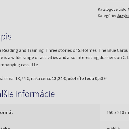
+
kazeta
Katalógové číslo:
Kategórie:
Jazykov
(Doyle,
Arthur
Conon,
pis
sir)
a Reading and Training. Three stories of S.Holmes: The Blue Carbun
e is a wilde range of activities and also interesting dossiers on C. 
ompanying cassette
á cena: 13,74 €, naša cena:
13,24 €
,
ušetríte teda
0,50 €!
lšie informácie
Formát
150 x 210 
Väzba
mäkká