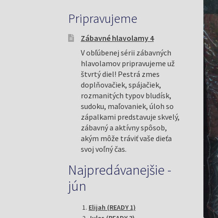
Pripravujeme
Zábavné hlavolamy 4
V obľúbenej sérii zábavných
hlavolamov pripravujeme už
štvrtý diel! Pestrá zmes
doplňovačiek, spájačiek,
rozmanitých typov bludísk,
sudoku, maľovaniek, úloh so
zápalkami predstavuje skvelý,
zábavný a aktívny spôsob,
akým môže tráviť vaše dieťa
svoj voľný čas.
Najpredávanejšie -
jún
Elijah (READY 1)
Jules (READY 3)