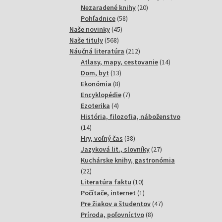
20
produktov
Nezaradené knihy
20
58
produktov
Pohľadnice
58
45
produktov
Naše novinky
45
568
produktov
Naše tituly
568
produktov
212
Náučná literatúra
212
produktov
14
Atlasy, mapy, cestovanie
14
13
produktov
Dom, byt
13
8
produktov
Ekonómia
8
produktov
7
Encyklopédie
7
4
produktov
Ezoterika
4
produkty
História, filozofia, náboženstvo
14
14
produktov
38
Hry, voľný čas
38
produktov
27
Jazyková lit., slovníky
27
produktov
Kuchárske knihy, gastronómia
22
22
produktov
10
Literatúra faktu
10
produktov
1
Počítače, internet
1
produkt
47
Pre žiakov a študentov
47
8
produktov
Príroda, poľovníctvo
8