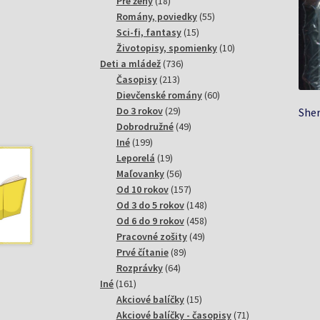
18
produktov
Pre ženy
18
produktov
55
Romány, poviedky
55
15
produktov
Sci-fi, fantasy
15
produktov
10
Životopisy, spomienky
10
736
produktov
Deti a mládež
736
213
produktov
Časopisy
213
produktov
60
Dievčenské romány
60
29
produktov
Do 3 rokov
29
Sher
produktov
49
Dobrodružné
49
199
produktov
Iné
199
produktov
19
Leporelá
19
produktov
56
Maľovanky
56
produktov
157
Od 10 rokov
157
produktov
148
Od 3 do 5 rokov
148
produktov
458
Od 6 do 9 rokov
458
49
produktov
Pracovné zošity
49
89
produktov
Prvé čítanie
89
64
produktov
Rozprávky
64
161
produktov
Iné
161
produktov
15
Akciové balíčky
15
produktov
71
Akciové balíčky - časopisy
71