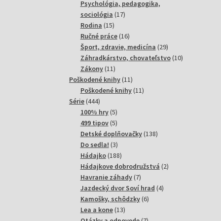
produktov
Psychológia, pedagogika,
17
sociológia
17
15
produktov
Rodina
15
produktov
16
Ručné práce
16
produktov
29
Šport, zdravie, medicína
29
produktov
10
Záhradkárstvo, chovateľstvo
10
11
produktov
Zákony
11
produktov
11
Poškodené knihy
11
produktov
11
Poškodené knihy
11
444
produktov
Série
444
produktov
5
100% hry
5
produktov
5
499 tipov
5
produktov
138
Detské doplňovačky
138
3
produktov
Do sedla!
3
produkty
188
Hádajko
188
produktov
2
Hádajkove dobrodružstvá
2
7
produkty
Havranie záhady
7
produktov
4
Jazdecký dvor Soví hrad
4
6
produkty
Kamošky, schôdzky
6
13
produktov
Lea a kone
13
produktov
7
Otázky a odpovede
7