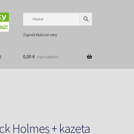
Preskočiť
Preskočiť
na
na
navigáciu
obsah
Zapnúť klubové ceny
t
0,00
€
0 produktov
ck Holmes + kazeta