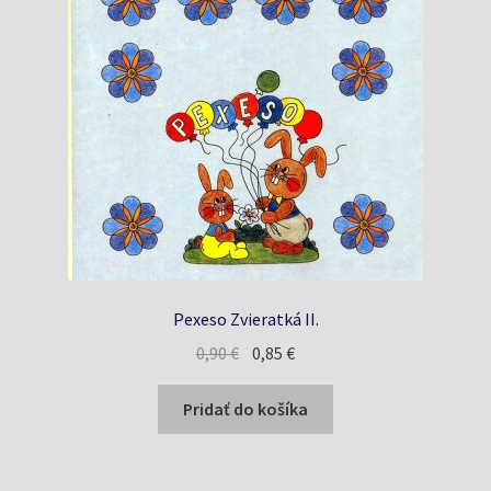
Pexeso Zvieratká II.
Pôvodná
Aktuálna
0,90
€
0,85
€
cena
cena
bola:
je:
Pridať do košíka
0,90 €.
0,85 €.