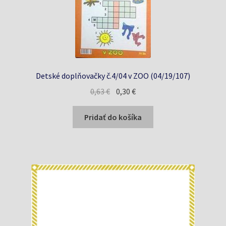
Detské doplňovačky č.4/04 v ZOO (04/19/107)
Pôvodná
Aktuálna
0,63
€
0,30
€
cena
cena
bola:
je:
Pridať do košíka
0,63 €.
0,30 €.