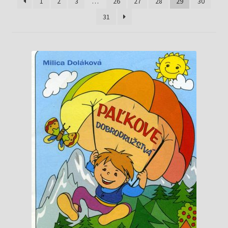
Knižný klub
1
2
3
…
26
27
28
29
30
31
Kontakt