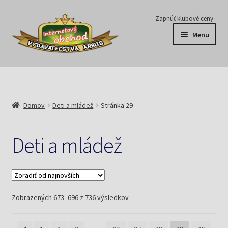
Preskočiť
Preskočiť
Zapnúť klubové ceny
na
na
Menu
navigáciu
obsah
Série
Časopisy
Domov
Deti a mládež
Stránka 29
E-knihy
Deti a mládež
Predplatné
Pripravujeme
Zoradené
Zobrazených 673–696 z 736 výsledkov
Pre školy
podľa
najnovších