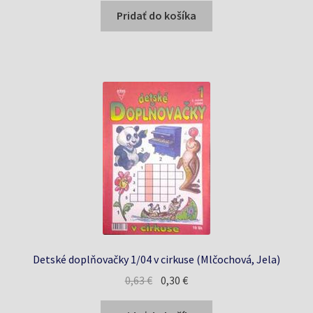
bola:
je:
Pridať do košíka
0,63 €.
0,30 €.
Detské doplňovačky 1/04 v cirkuse (Mlčochová, Jela)
Pôvodná
Aktuálna
0,63
€
0,30
€
cena
cena