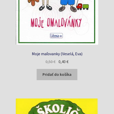
Moje maľovanky (Veselá, Eva)
Pôvodná
Aktuálna
0,50
€
0,40
€
cena
cena
bola:
je:
Pridať do košíka
0,50 €.
0,40 €.