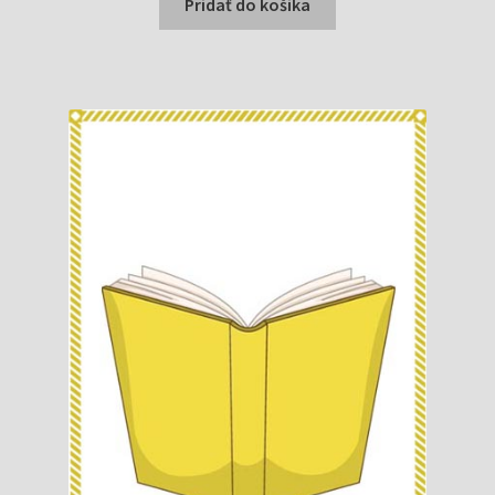
bola:
je:
Pridať do košíka
0,63 €.
0,30 €.