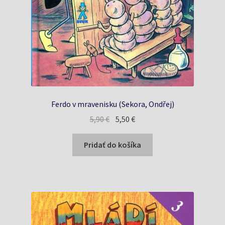
Ferdo v mravenisku (Sekora, Ondřej)
Pôvodná
Aktuálna
5,90
€
5,50
€
cena
cena
bola:
je:
Pridať do košíka
5,90 €.
5,50 €.