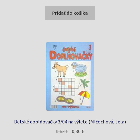
Pridať do košíka
Detské doplňovačky 3/04 na výlete (Mlčochová, Jela)
Pôvodná
Aktuálna
0,63
€
0,30
€
cena
cena