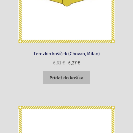
Terezkin košíček (Chovan, Milan)
Pôvodná
Aktuálna
6,61
€
6,27
€
cena
cena
bola:
je:
Pridať do košíka
6,61 €.
6,27 €.