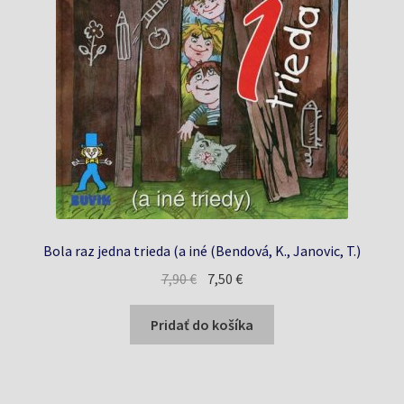
Bola raz jedna trieda (a iné (Bendová, K., Janovic, T.)
Pôvodná
Aktuálna
7,90
€
7,50
€
cena
cena
bola:
je:
Pridať do košíka
7,90 €.
7,50 €.