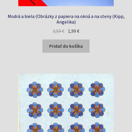
Modrá a biela (Obrázky z papiera na okná a na steny (Kipp,
Angelika)
Pôvodná
Aktuálna
3,59
€
1,99
€
cena
cena
bola:
je:
Pridať do košíka
3,59 €.
1,99 €.