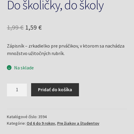
Do školičky, do školy
Pôvodná
Aktuálna
1,99
€
1,59
€
cena
cena
Zápisník – zrkadielko pre prváčikov, v ktorom sa nachádza
bola:
je:
množstvo užitočných rubrík.
1,99 €.
1,59 €.
Na sklade
množstvo
Pridať do košíka
Do
školičky,
do
školy
Katalógové číslo:
3594
Kategórie:
Od 6 do 9 rokov
,
Pre žiakov a študentov