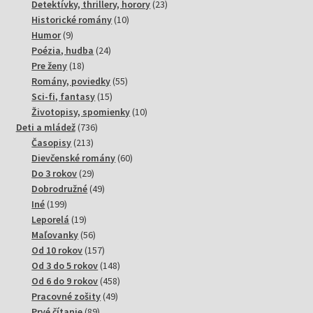
produktov
23
Detektívky, thrillery, horory
23
10
produktov
Historické romány
10
9
produktov
Humor
9
produktov
24
Poézia, hudba
24
18
produktov
Pre ženy
18
produktov
55
Romány, poviedky
55
15
produktov
Sci-fi, fantasy
15
produktov
10
Životopisy, spomienky
10
736
produktov
Deti a mládež
736
213
produktov
Časopisy
213
produktov
60
Dievčenské romány
60
29
produktov
Do 3 rokov
29
produktov
49
Dobrodružné
49
199
produktov
Iné
199
produktov
19
Leporelá
19
produktov
56
Maľovanky
56
produktov
157
Od 10 rokov
157
produktov
148
Od 3 do 5 rokov
148
produktov
458
Od 6 do 9 rokov
458
49
produktov
Pracovné zošity
49
89
produktov
Prvé čítanie
89