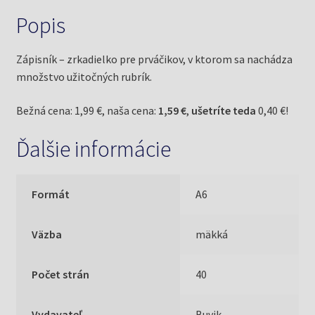
Popis
Zápisník – zrkadielko pre prváčikov, v ktorom sa nachádza
množstvo užitočných rubrík.
Bežná cena: 1,99 €, naša cena:
1,59 €
,
ušetríte teda
0,40 €!
Ďalšie informácie
Formát
A6
Väzba
mäkká
Počet strán
40
Vydavateľ
Buvik