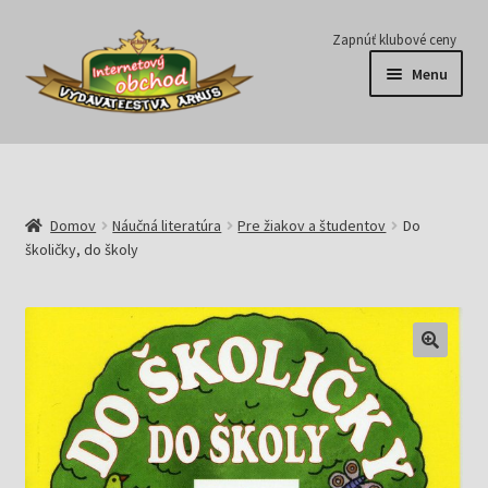
Preskočiť
Preskočiť
Zapnúť klubové ceny
na
na
Menu
navigáciu
obsah
Série
Časopisy
Domov
Náučná literatúra
Pre žiakov a študentov
Do
školičky, do školy
E-knihy
Predplatné
Pripravujeme
Pre školy