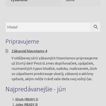
Pripravujeme
Zábavné hlavolamy 4
V obľúbenej sérii zábavných hlavolamov pripravujeme
už štvrtý diel! Pestrá zmes doplňovačiek, spájačiek,
rozmanitých typov bludísk, sudoku, maľovaniek, úloh
so zápalkami predstavuje skvelý, zábavný a aktívny
spôsob, akým môže tráviť vaše dieťa svoj voľný čas.
Najpredávanejšie - jún
Elijah (READY 1)
Jules (READY 3)