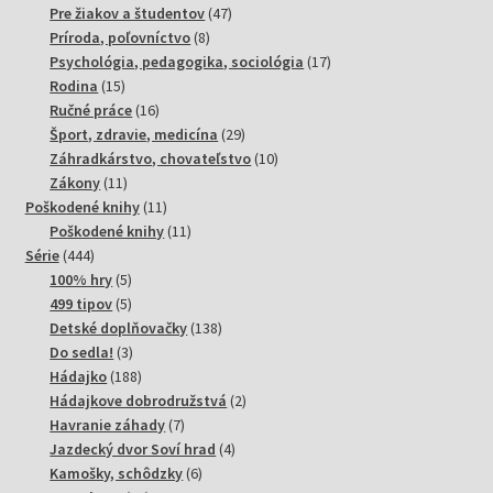
produkt
47
Pre žiakov a študentov
47
8
produktov
Príroda, poľovníctvo
8
produktov
17
Psychológia, pedagogika, sociológia
17
15
produktov
Rodina
15
produktov
16
Ručné práce
16
produktov
29
Šport, zdravie, medicína
29
produktov
10
Záhradkárstvo, chovateľstvo
10
11
produktov
Zákony
11
produktov
11
Poškodené knihy
11
produktov
11
Poškodené knihy
11
444
produktov
Série
444
produktov
5
100% hry
5
produktov
5
499 tipov
5
produktov
138
Detské doplňovačky
138
3
produktov
Do sedla!
3
produkty
188
Hádajko
188
produktov
2
Hádajkove dobrodružstvá
2
7
produkty
Havranie záhady
7
produktov
4
Jazdecký dvor Soví hrad
4
6
produkty
Kamošky, schôdzky
6