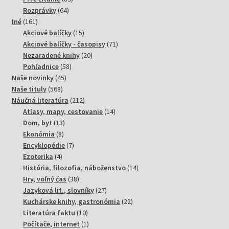
64
produktov
Rozprávky
64
161
produktov
Iné
161
produktov
15
Akciové balíčky
15
produktov
71
Akciové balíčky - časopisy
71
20
produktov
Nezaradené knihy
20
58
produktov
Pohľadnice
58
45
produktov
Naše novinky
45
568
produktov
Naše tituly
568
produktov
212
Náučná literatúra
212
produktov
14
Atlasy, mapy, cestovanie
14
13
produktov
Dom, byt
13
8
produktov
Ekonómia
8
produktov
7
Encyklopédie
7
4
produktov
Ezoterika
4
produkty
14
História, filozofia, náboženstvo
14
38
produktov
Hry, voľný čas
38
produktov
27
Jazyková lit., slovníky
27
produktov
22
Kuchárske knihy, gastronómia
22
10
produktov
Literatúra faktu
10
produktov
1
Počítače, internet
1