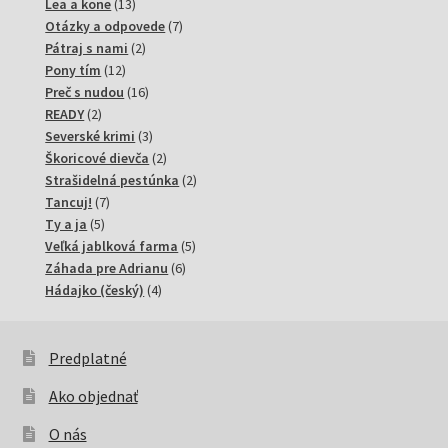
13
produktov
Lea a kone
13
produktov
7
Otázky a odpovede
7
2
produktov
Pátraj s nami
2
12
produkty
Pony tím
12
produktov
16
Preč s nudou
16
2
produktov
READY
2
produkty
3
Severské krimi
3
produkty
2
Škoricové dievča
2
produkty
2
Strašidelná pestúnka
2
7
produkty
Tancuj!
7
5
produktov
Ty a ja
5
produktov
5
Veľká jablková farma
5
6
produktov
Záhada pre Adrianu
6
4
produktov
Hádajko (český)
4
produkty
Predplatné
Ako objednať
O nás