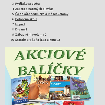
Pytliakova dcéra
Jazero stratených dievčat
Čo dokáže sedmička a iné hlavolamy
Polnočná škola
Hope 1
Dream 1
Zábavné hlavolamy 2
Šťastie pre koňa (Lea a kone 1)