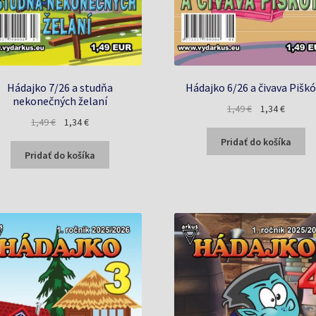
Hádajko 7/26 a studňa
Hádajko 6/26 a čivava Pišk
nekonečných želaní
Pôvodná
Aktuáln
1,49
€
1,34
€
Pôvodná
Aktuálna
1,49
€
1,34
€
cena
cena
cena
cena
bola:
je:
Pridať do košíka
bola:
je:
1,49 €.
1,34 €.
Pridať do košíka
1,49 €.
1,34 €.