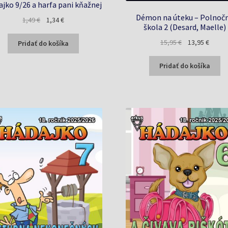
jko 9/26 a harfa pani kňažnej
Démon na úteku – Polnoč
Pôvodná
Aktuálna
1,49
€
1,34
€
škola 2 (Desard, Maelle)
cena
cena
Pôvodná
Aktuál
bola:
je:
15,95
€
13,95
€
Pridať do košíka
cena
cena
1,49 €.
1,34 €.
bola:
je:
Pridať do košíka
15,95 €.
13,95 