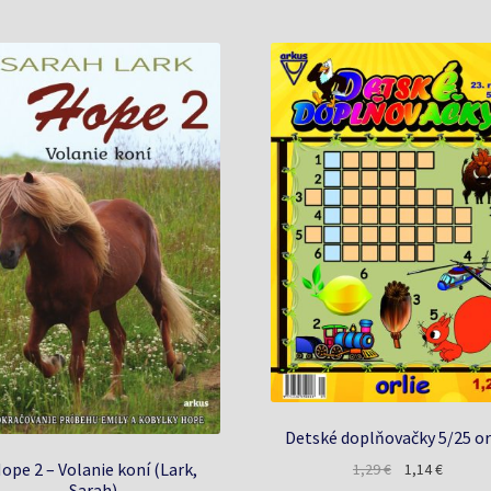
Detské doplňovačky 5/25 or
ope 2 – Volanie koní (Lark,
Pôvodná
Aktuáln
1,29
€
1,14
€
Sarah)