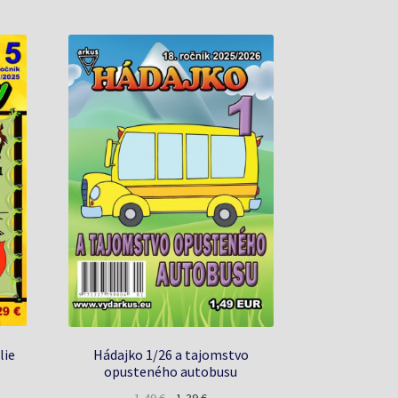
lie
Hádajko 1/26 a tajomstvo
opusteného autobusu
a
Pôvodná
Aktuálna