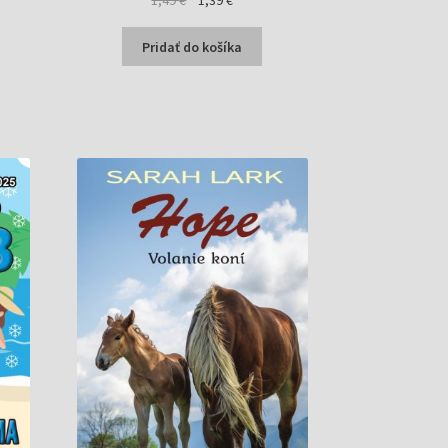
1,49
€
1,39
€
cena
cena
bola:
je:
Pridať do košíka
1,49 €.
1,39 €.