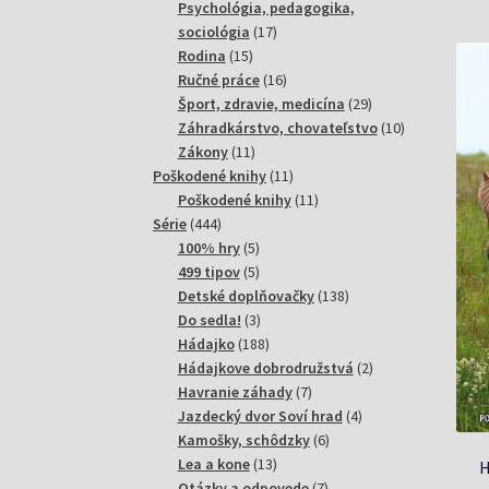
produktov
Psychológia, pedagogika,
17
sociológia
17
15
produktov
Rodina
15
produktov
16
Ručné práce
16
produktov
29
Šport, zdravie, medicína
29
produktov
10
Záhradkárstvo, chovateľstvo
10
11
produktov
Zákony
11
produktov
11
Poškodené knihy
11
produktov
11
Poškodené knihy
11
444
produktov
Série
444
produktov
5
100% hry
5
produktov
5
499 tipov
5
produktov
138
Detské doplňovačky
138
3
produktov
Do sedla!
3
produkty
188
Hádajko
188
produktov
2
Hádajkove dobrodružstvá
2
7
produkty
Havranie záhady
7
produktov
4
Jazdecký dvor Soví hrad
4
6
produkty
Kamošky, schôdzky
6
13
produktov
Lea a kone
13
H
produktov
7
Otázky a odpovede
7