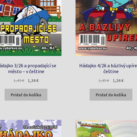
ádajko 3/26 a propadající se
Hádajko 4/26 a bázlivý upíre
město – v češtine
češtine
Pôvodná
Aktuálna
Pôvodná
Aktuáln
1,49
€
1,34
€
1,49
€
1,34
€
cena
cena
cena
cena
bola:
je:
bola:
je:
Pridať do košíka
Pridať do košíka
1,49 €.
1,34 €.
1,49 €.
1,34 €.