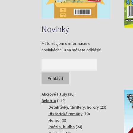
Novinky
Máte záujem o informácie o
novinkách? Tu sa môžete prihlásiť:
30
Akciové tituly
30
119
produktov
Beletria
119
produktov
23
Detektívky, thrillery, horory
23
10
produktov
Historické romány
10
9
produktov
Humor
9
produktov
24
Poézia, hudba
24