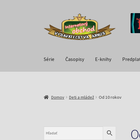
Série
Časopisy
E-knihy
Predpla
Domov
Deti a mládež
Od 10 rokov
O