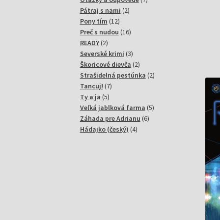
2
produktov
Pátraj s nami
2
12
produkty
Pony tím
12
produktov
16
Preč s nudou
16
2
produktov
READY
2
produkty
3
Severské krimi
3
produkty
2
Škoricové dievča
2
produkty
2
Strašidelná pestúnka
2
7
produkty
Tancuj!
7
5
produktov
Ty a ja
5
produktov
5
Veľká jablková farma
5
6
produktov
Záhada pre Adrianu
6
4
produktov
Hádajko (český)
4
produkty