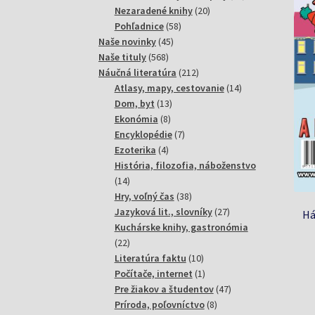
20
produktov
Nezaradené knihy
20
58
produktov
Pohľadnice
58
45
produktov
Naše novinky
45
568
produktov
Naše tituly
568
produktov
212
Náučná literatúra
212
produktov
14
Atlasy, mapy, cestovanie
14
13
produktov
Dom, byt
13
8
produktov
Ekonómia
8
produktov
7
Encyklopédie
7
4
produktov
Ezoterika
4
produkty
História, filozofia, náboženstvo
14
14
produktov
38
Hry, voľný čas
38
produktov
27
Jazyková lit., slovníky
27
Há
produktov
Kuchárske knihy, gastronómia
22
22
produktov
10
Literatúra faktu
10
produktov
1
Počítače, internet
1
produkt
47
Pre žiakov a študentov
47
8
produktov
Príroda, poľovníctvo
8