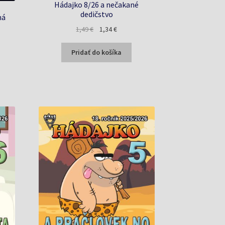
Hádajko 8/26 a nečakané
dedičstvo
ná
Pôvodná
Aktuálna
1,49
€
1,34
€
cena
cena
na
bola:
je:
Pridať do košíka
1,49 €.
1,34 €.
€.