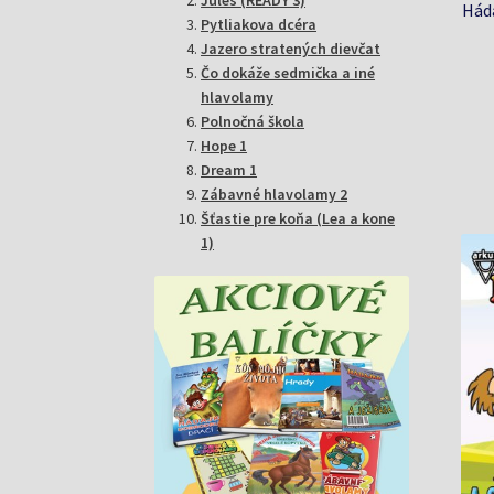
Háda
Pytliakova dcéra
Jazero stratených dievčat
Čo dokáže sedmička a iné
hlavolamy
Polnočná škola
Hope 1
Dream 1
Zábavné hlavolamy 2
Šťastie pre koňa (Lea a kone
1)