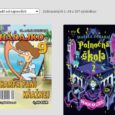
Zoradené
Zobrazených 1–24 z 157 výsledkov
podľa
najnovších