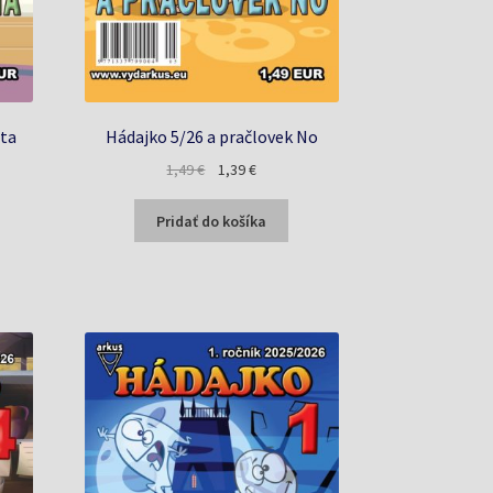
óta
Hádajko 5/26 a pračlovek No
a
Pôvodná
Aktuálna
1,49
€
1,39
€
cena
cena
bola:
je:
Pridať do košíka
1,49 €.
1,39 €.