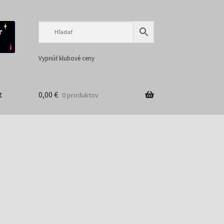
Preskočiť
Preskočiť
na
na
navigáciu
obsah
Vypnúť klubové ceny
t
0,00
€
0 produktov