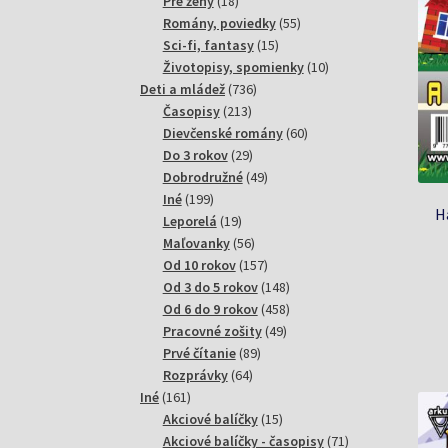
18
produktov
Pre ženy
18
produktov
55
Romány, poviedky
55
15
produktov
Sci-fi, fantasy
15
produktov
10
Životopisy, spomienky
10
736
produktov
Deti a mládež
736
213
produktov
Časopisy
213
produktov
60
Dievčenské romány
60
29
produktov
Do 3 rokov
29
produktov
49
Dobrodružné
49
199
produktov
Iné
199
H
produktov
19
Leporelá
19
produktov
56
Maľovanky
56
produktov
157
Od 10 rokov
157
produktov
148
Od 3 do 5 rokov
148
produktov
458
Od 6 do 9 rokov
458
49
produktov
Pracovné zošity
49
89
produktov
Prvé čítanie
89
64
produktov
Rozprávky
64
161
produktov
Iné
161
produktov
15
Akciové balíčky
15
produktov
71
Akciové balíčky - časopisy
71