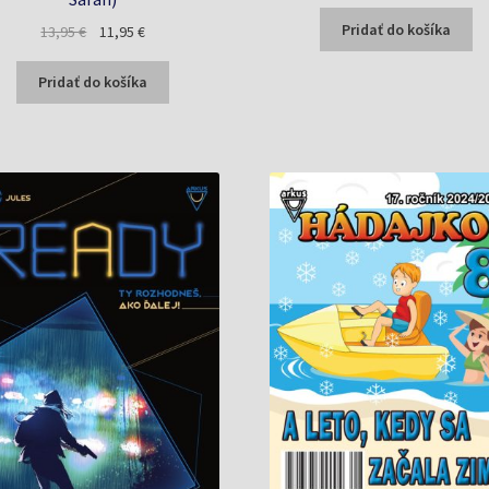
cena
cena
bola:
je:
Pridať do košíka
Pôvodná
Aktuálna
13,95
€
11,95
€
1,29 €.
1,14 €.
cena
cena
bola:
je:
Pridať do košíka
13,95 €.
11,95 €.