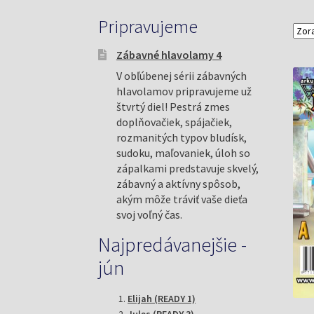
Pripravujeme
Zábavné hlavolamy 4
V obľúbenej sérii zábavných
hlavolamov pripravujeme už
štvrtý diel! Pestrá zmes
doplňovačiek, spájačiek,
rozmanitých typov bludísk,
sudoku, maľovaniek, úloh so
zápalkami predstavuje skvelý,
zábavný a aktívny spôsob,
akým môže tráviť vaše dieťa
svoj voľný čas.
Najpredávanejšie -
jún
Elijah (READY 1)
Jules (READY 3)