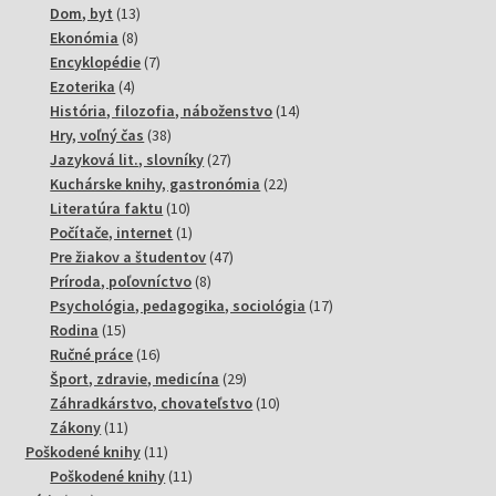
13
produktov
Dom, byt
13
8
produktov
Ekonómia
8
produktov
7
Encyklopédie
7
4
produktov
Ezoterika
4
produkty
14
História, filozofia, náboženstvo
14
38
produktov
Hry, voľný čas
38
produktov
27
Jazyková lit., slovníky
27
produktov
22
Kuchárske knihy, gastronómia
22
10
produktov
Literatúra faktu
10
produktov
1
Počítače, internet
1
produkt
47
Pre žiakov a študentov
47
8
produktov
Príroda, poľovníctvo
8
produktov
17
Psychológia, pedagogika, sociológia
17
15
produktov
Rodina
15
produktov
16
Ručné práce
16
produktov
29
Šport, zdravie, medicína
29
produktov
10
Záhradkárstvo, chovateľstvo
10
11
produktov
Zákony
11
produktov
11
Poškodené knihy
11
produktov
11
Poškodené knihy
11