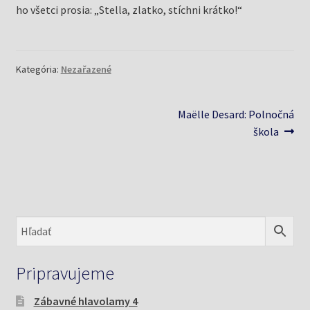
Knižný klub
ho všetci prosia: „Stella, zlatko, stíchni krátko!“
Kontakt
Kategória:
Nezařazené
Navigácia
Nasledujúci
Maëlle Desard: Polnočná
článok:
škola
v
článku
Pripravujeme
Zábavné hlavolamy 4