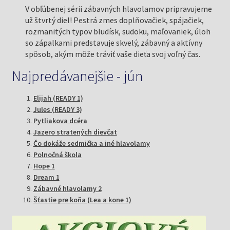
V obľúbenej sérii zábavných hlavolamov pripravujeme
už štvrtý diel! Pestrá zmes doplňovačiek, spájačiek,
rozmanitých typov bludísk, sudoku, maľovaniek, úloh
so zápalkami predstavuje skvelý, zábavný a aktívny
spôsob, akým môže tráviť vaše dieťa svoj voľný čas.
Najpredávanejšie - jún
Elijah (READY 1)
Jules (READY 3)
Pytliakova dcéra
Jazero stratených dievčat
Čo dokáže sedmička a iné hlavolamy
Polnočná škola
Hope 1
Dream 1
Zábavné hlavolamy 2
Šťastie pre koňa (Lea a kone 1)