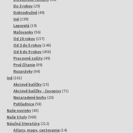
29
produktov
Do 3 rokov
29
produktov
49
Dobrodružné
49
199
produktov
Iné
199
produktov
19
Leporelá
19
produktov
56
Maľovanky
56
produktov
157
Od 10 rokov
157
produktov
148
Od 3 do 5 rokov
148
produktov
458
Od 6 do 9 rokov
458
49
produktov
Pracovné zošity
49
89
produktov
Prvé čítanie
89
64
produktov
Rozprávky
64
161
produktov
Iné
161
produktov
15
Akciové balíčky
15
produktov
71
Akciové balíčky - časopisy
71
20
produktov
Nezaradené knihy
20
58
produktov
Pohľadnice
58
45
produktov
Naše novinky
45
568
produktov
Naše tituly
568
produktov
212
Náučná literatúra
212
produktov
14
Atlasy, mapy, cestovanie
14