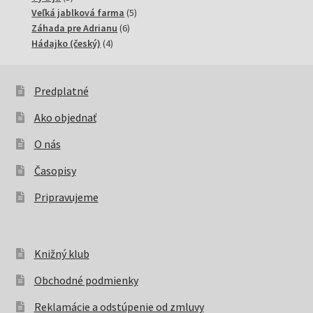
produktov
5
Veľká jablková farma
5
6
produktov
Záhada pre Adrianu
6
4
produktov
Hádajko (český)
4
produkty
Predplatné
Ako objednať
O nás
Časopisy
Pripravujeme
Knižný klub
Obchodné podmienky
Reklamácie a odstúpenie od zmluvy