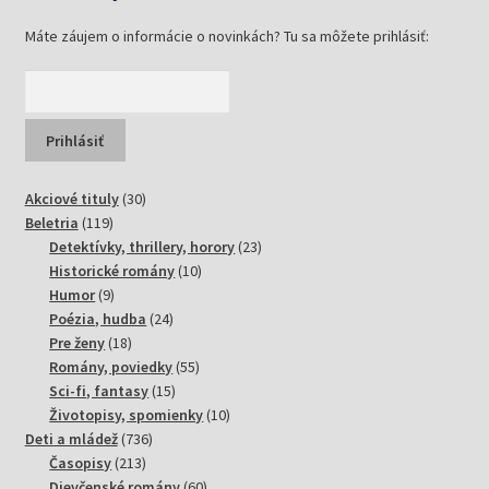
Máte záujem o informácie o novinkách? Tu sa môžete prihlásiť:
30
Akciové tituly
30
119
produktov
Beletria
119
produktov
23
Detektívky, thrillery, horory
23
10
produktov
Historické romány
10
9
produktov
Humor
9
produktov
24
Poézia, hudba
24
18
produktov
Pre ženy
18
produktov
55
Romány, poviedky
55
15
produktov
Sci-fi, fantasy
15
produktov
10
Životopisy, spomienky
10
736
produktov
Deti a mládež
736
213
produktov
Časopisy
213
produktov
60
Dievčenské romány
60