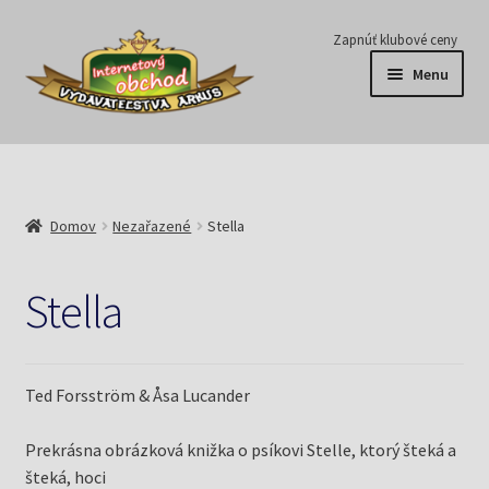
Preskočiť
Preskočiť
Zapnúť klubové ceny
na
na
Menu
navigáciu
obsah
Série
Časopisy
Domov
Nezařazené
Stella
E-knihy
Stella
Predplatné
Pripravujeme
Ted Forsström & Åsa Lucander
Pre školy
Prekrásna obrázková knižka o psíkovi Stelle, ktorý šteká a
šteká, hoci