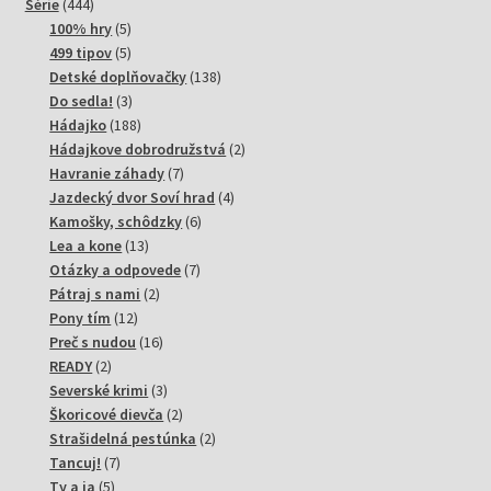
444
produktov
Série
444
produktov
5
100% hry
5
produktov
5
499 tipov
5
produktov
138
Detské doplňovačky
138
3
produktov
Do sedla!
3
produkty
188
Hádajko
188
produktov
2
Hádajkove dobrodružstvá
2
7
produkty
Havranie záhady
7
produktov
4
Jazdecký dvor Soví hrad
4
6
produkty
Kamošky, schôdzky
6
13
produktov
Lea a kone
13
produktov
7
Otázky a odpovede
7
2
produktov
Pátraj s nami
2
12
produkty
Pony tím
12
produktov
16
Preč s nudou
16
2
produktov
READY
2
produkty
3
Severské krimi
3
produkty
2
Škoricové dievča
2
produkty
2
Strašidelná pestúnka
2
7
produkty
Tancuj!
7
5
produktov
Ty a ja
5