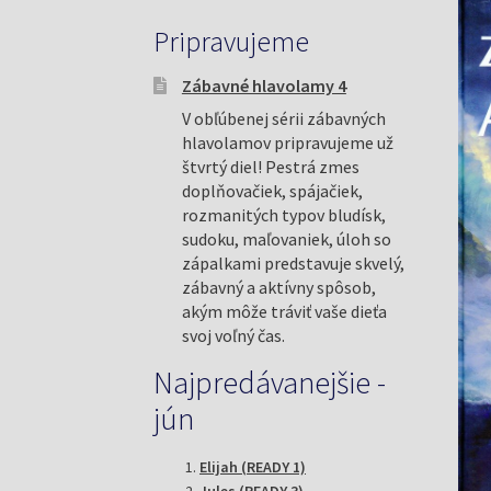
Pripravujeme
Zábavné hlavolamy 4
V obľúbenej sérii zábavných
hlavolamov pripravujeme už
štvrtý diel! Pestrá zmes
doplňovačiek, spájačiek,
rozmanitých typov bludísk,
sudoku, maľovaniek, úloh so
zápalkami predstavuje skvelý,
zábavný a aktívny spôsob,
akým môže tráviť vaše dieťa
svoj voľný čas.
Najpredávanejšie -
jún
Elijah (READY 1)
Jules (READY 3)