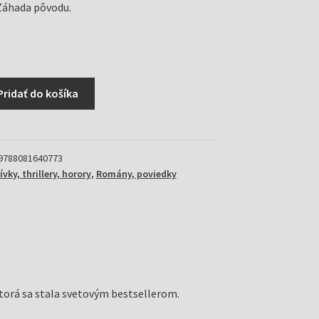
 Záhada pôvodu.
Pridať do košíka
9788081640773
vky, thrillery, horory
,
Romány, poviedky
ktorá sa stala svetovým bestsellerom.