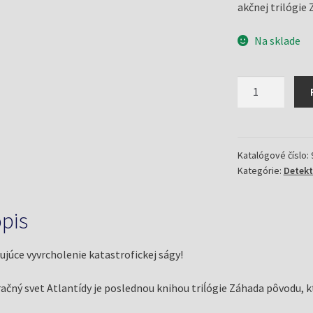
akčnej trilógie
Na sklade
množstvo
Zázračný
svet
Atlantídy/
3.diel
Katalógové číslo:
Kategórie:
Detektí
(Riddle,
A.G.)
pis
ujúce vyvrcholenie katastrofickej ságy!
ačný svet Atlantídy je poslednou knihou triĺógie Záhada pôvodu, 