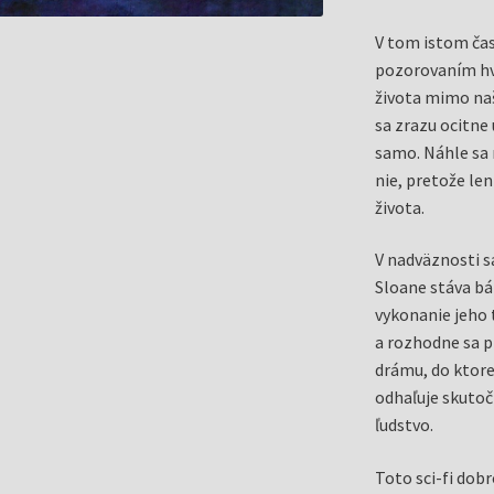
V tom istom čas
pozorovaním hv
života mimo naš
sa zrazu ocitne 
samo. Náhle sa
nie, pretože len
života.
V nadväznosti s
Sloane stáva bá
vykonanie jeho 
a rozhodne sa p
drámu, do ktorej
odhaľuje skutoč
ľudstvo.
Toto sci-fi dob