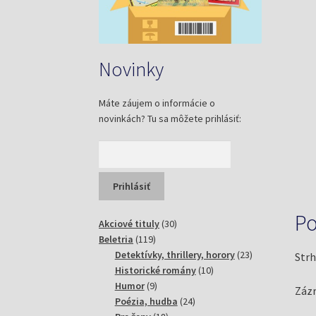
Novinky
Máte záujem o informácie o
novinkách? Tu sa môžete prihlásiť:
Po
30
Akciové tituly
30
119
produktov
Beletria
119
produktov
23
Detektívky, thrillery, horory
23
Strh
10
produktov
Historické romány
10
9
produktov
Humor
9
Zázr
produktov
24
Poézia, hudba
24