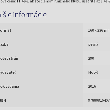
ová cena:
11,49 €
, ak ste členom Knižného klubu, ušetríte až 1,41 €
lšie informácie
Formát
160 x 236 m
Väzba
pevná
očet strán
290
Vydavateľ
Motýľ
Rok vydania
2016
ISBN
97880816407