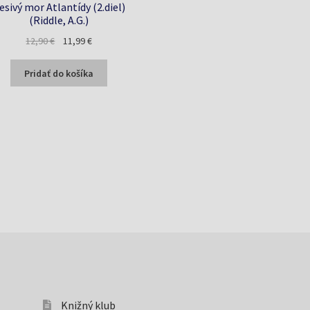
esivý mor Atlantídy (2.diel)
(Riddle, A.G.)
Pôvodná
Aktuálna
12,90
€
11,99
€
cena
cena
bola:
je:
Pridať do košíka
12,90 €.
11,99 €.
Knižný klub