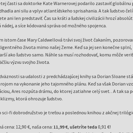
etej časti sa doktorke Kate Warnerovej podarilo zastaviť globálnu 
hadla ani silu a vplyv atlantídskeho sprisahania. A tak ľudstvo čelí
ete ani len predstaviť. Čas sa kráti a ľudskej civilizácii hrozí absolú
 nádej, a síce kódovaná správa od možného spojenca.
m istom čase Mary Caldwellová trávi svoj život čakaním, pozoro
ligentného života mimo našej Zeme. Keď sa jej sen konečne splní, 
tarší ako ľudstvo samo. Náhle sa musí rozhodovať, komu môže veriť
äčšiu výzvu svojho života.
dväznosti sa udalosti z predchádzajúcej knihy sa Dorian Sloane st
rojom na vykonanie jeho tajomného plánu. Keď sa však Dorian vzo
áciou, Ares rozpúta drámu, do ktorej zatiahne celý svet. . A tak s
klizmy, ktorá ohrozuje ľudstvo.
 sci-fi dobrodružstvo je treťou a poslednou knihou z akčnej trilóg
á cena: 12,90 €, naša cena:
11,99 €
,
ušetríte teda
0,91 €!