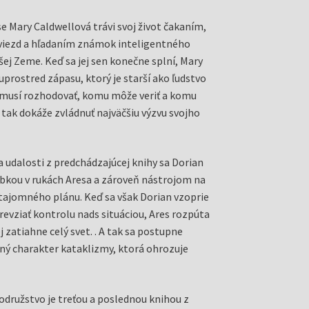
e Mary Caldwellová trávi svoj život čakaním,
iezd a hľadaním známok inteligentného
ej Zeme. Keď sa jej sen konečne splní, Mary
uprostred zápasu, ktorý je starší ako ľudstvo
 musí rozhodovať, komu môže veriť a komu
 tak dokáže zvládnuť najväčšiu výzvu svojho
a udalosti z predchádzajúcej knihy sa Dorian
bkou v rukách Aresa a zároveň nástrojom na
tajomného plánu. Keď sa však Dorian vzoprie
revziať kontrolu nads situáciou, Ares rozpúta
 zatiahne celý svet. . A tak sa postupne
ný charakter kataklizmy, ktorá ohrozuje
rodružstvo je treťou a poslednou knihou z