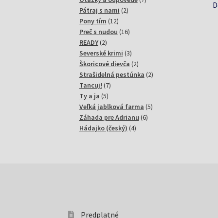
D
2
produktov
Pátraj s nami
2
12
produkty
Pony tím
12
produktov
16
Preč s nudou
16
2
produktov
READY
2
produkty
3
Severské krimi
3
produkty
2
Škoricové dievča
2
produkty
2
Strašidelná pestúnka
2
7
produkty
Tancuj!
7
5
produktov
Ty a ja
5
produktov
5
Veľká jablková farma
5
6
produktov
Záhada pre Adrianu
6
4
produktov
Hádajko (český)
4
produkty
Predplatné