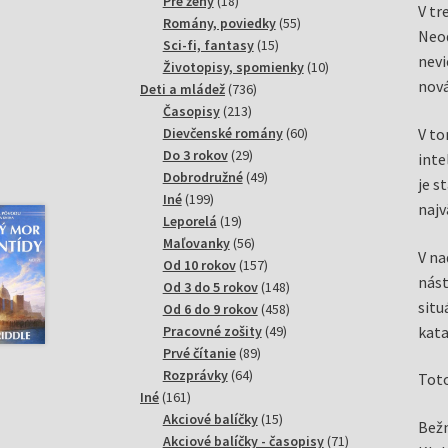
18
produktov
Pre ženy
18
V tr
produktov
55
Romány, poviedky
55
Neod
15
produktov
Sci-fi, fantasy
15
nevi
produktov
10
Životopisy, spomienky
10
nová
736
produktov
Deti a mládež
736
213
produktov
Časopisy
213
produktov
60
V to
Dievčenské romány
60
29
produktov
Do 3 rokov
29
inte
produktov
49
Dobrodružné
49
je s
199
produktov
Iné
199
najv
produktov
19
Leporelá
19
produktov
56
Maľovanky
56
V na
produktov
157
Od 10 rokov
157
nást
produktov
148
Od 3 do 5 rokov
148
situ
produktov
458
Od 6 do 9 rokov
458
49
produktov
kata
Pracovné zošity
49
89
produktov
Prvé čítanie
89
64
produktov
Rozprávky
64
Toto
161
produktov
Iné
161
produktov
15
Akciové balíčky
15
Bežn
produktov
71
Akciové balíčky - časopisy
71