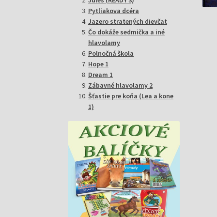
Pytliakova dcéra
Jazero stratených dievčat
Čo dokáže sedmička a iné
hlavolamy
Polnočná škola
Hope 1
Dream 1
Zábavné hlavolamy 2
Šťastie pre koňa (Lea a kone
1)