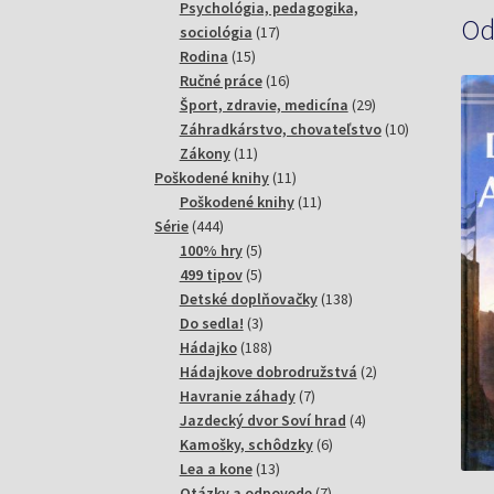
produktov
Psychológia, pedagogika,
Od
17
sociológia
17
15
produktov
Rodina
15
produktov
16
Ručné práce
16
produktov
29
Šport, zdravie, medicína
29
produktov
10
Záhradkárstvo, chovateľstvo
10
11
produktov
Zákony
11
produktov
11
Poškodené knihy
11
produktov
11
Poškodené knihy
11
444
produktov
Série
444
produktov
5
100% hry
5
produktov
5
499 tipov
5
produktov
138
Detské doplňovačky
138
3
produktov
Do sedla!
3
produkty
188
Hádajko
188
produktov
2
Hádajkove dobrodružstvá
2
7
produkty
Havranie záhady
7
produktov
4
Jazdecký dvor Soví hrad
4
6
produkty
Kamošky, schôdzky
6
13
produktov
Lea a kone
13
produktov
7
Otázky a odpovede
7