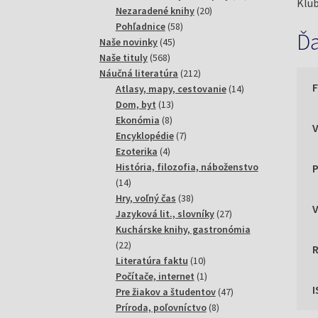
Klub
20
produktov
Nezaradené knihy
20
58
produktov
Pohľadnice
58
Ďa
45
produktov
Naše novinky
45
568
produktov
Naše tituly
568
produktov
212
Náučná literatúra
212
produktov
14
Atlasy, mapy, cestovanie
14
13
produktov
Dom, byt
13
8
produktov
Ekonómia
8
produktov
7
Encyklopédie
7
4
produktov
Ezoterika
4
produkty
História, filozofia, náboženstvo
P
14
14
produktov
38
Hry, voľný čas
38
produktov
27
Jazyková lit., slovníky
27
produktov
Kuchárske knihy, gastronómia
22
22
produktov
10
Literatúra faktu
10
produktov
1
Počítače, internet
1
produkt
47
Pre žiakov a študentov
47
8
produktov
Príroda, poľovníctvo
8