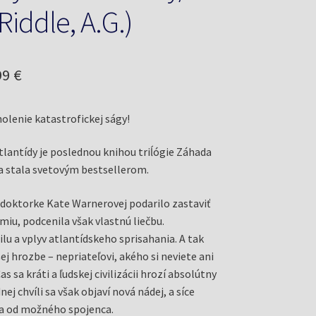
(Riddle, A.G.)
odná
Aktuálna
99
€
a
cena
holenie katastrofickej ságy!
a:
je:
0 €.
11,99 €.
tlantídy je poslednou knihou triĺógie Záhada
a stala svetovým bestsellerom.
a doktorke Kate Warnerovej podarilo zastaviť
iu, podcenila však vlastnú liečbu.
lu a vplyv atlantídskeho sprisahania. A tak
šej hrozbe – nepriateľovi, akého si neviete ani
as sa kráti a ľudskej civilizácii hrozí absolútny
nej chvíli sa však objaví nová nádej, a síce
a od možného spojenca.