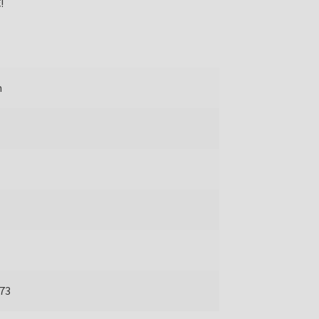
!
m
73