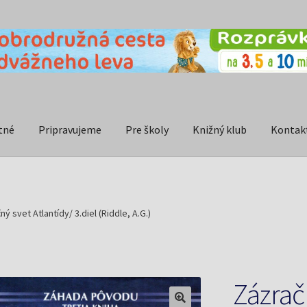
tné
Pripravujeme
Pre školy
Knižný klub
Kontak
ný svet Atlantídy/ 3.diel (Riddle, A.G.)
Zázrač