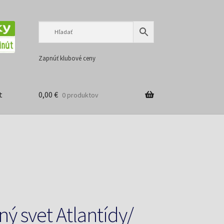
Preskočiť
Preskočiť
na
na
navigáciu
obsah
Zapnúť klubové ceny
t
0,00
€
0 produktov
ný svet Atlantídy/