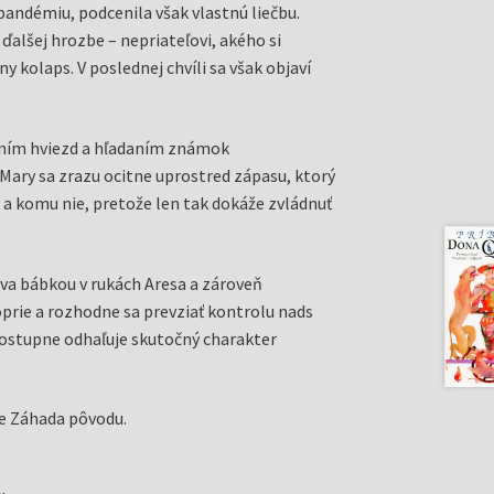
pandémiu, podcenila však vlastnú liečbu.
 ďalšej hrozbe – nepriateľovi, akého si
tny kolaps. V poslednej chvíli sa však objaví
vaním hviezd a hľadaním známok
Mary sa zrazu ocitne uprostred zápasu, ktorý
 a komu nie, pretože len tak dokáže zvládnuť
áva bábkou v rukách Aresa a zároveň
prie a rozhodne sa prevziať kontrolu nads
a postupne odhaľuje skutočný charakter
ie Záhada pôvodu.