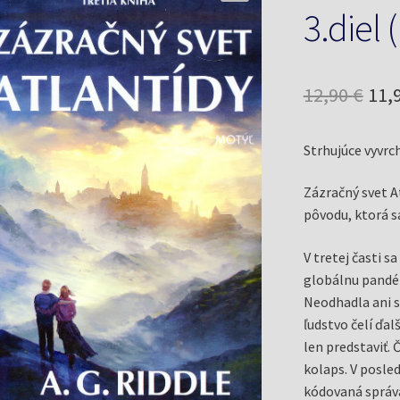
3.diel 
Pôv
12,90
€
11,
cen
Strhujúce vyvrc
bol
12,9
Zázračný svet A
pôvodu, ktorá s
V tretej časti s
globálnu pandém
Neodhadla ani si
ľudstvo čelí ďal
len predstaviť. Č
kolaps. V posled
kódovaná správ