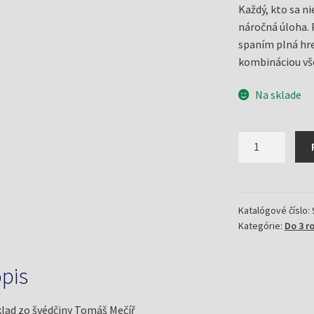
Každý, kto sa nie
náročná úloha. 
spaním plná hre
kombináciou vše
Na sklade
množstvo
Stella,
zlatko,
stíchni
krátko!
Katalógové číslo:
Kategórie:
Do 3 r
(Ted
Forsström,
Asa
pis
Lucander)
lad zo švédčiny Tomáš Mečíř