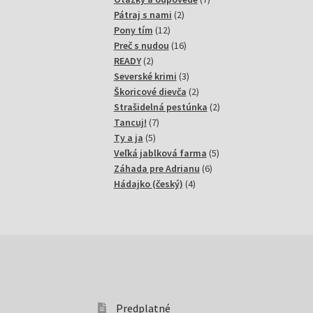
2
produktov
Pátraj s nami
2
12
produkty
Pony tím
12
produktov
16
Preč s nudou
16
2
produktov
READY
2
produkty
3
Severské krimi
3
produkty
2
Škoricové dievča
2
produkty
2
Strašidelná pestúnka
2
7
produkty
Tancuj!
7
5
produktov
Ty a ja
5
produktov
5
Veľká jablková farma
5
6
produktov
Záhada pre Adrianu
6
4
produktov
Hádajko (český)
4
produkty
Predplatné