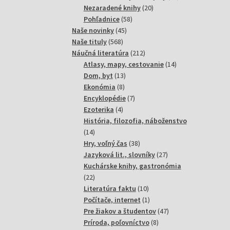
20
produktov
Nezaradené knihy
20
58
produktov
Pohľadnice
58
45
produktov
Naše novinky
45
568
produktov
Naše tituly
568
produktov
212
Náučná literatúra
212
produktov
14
Atlasy, mapy, cestovanie
14
13
produktov
Dom, byt
13
8
produktov
Ekonómia
8
produktov
7
Encyklopédie
7
4
produktov
Ezoterika
4
produkty
História, filozofia, náboženstvo
14
14
produktov
38
Hry, voľný čas
38
produktov
27
Jazyková lit., slovníky
27
produktov
Kuchárske knihy, gastronómia
22
22
produktov
10
Literatúra faktu
10
produktov
1
Počítače, internet
1
produkt
47
Pre žiakov a študentov
47
8
produktov
Príroda, poľovníctvo
8