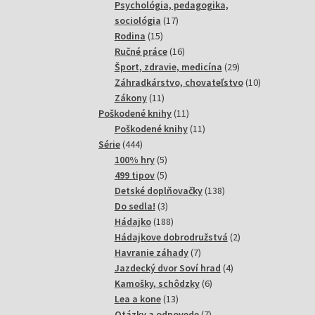
produktov
Psychológia, pedagogika,
17
sociológia
17
15
produktov
Rodina
15
produktov
16
Ručné práce
16
produktov
29
Šport, zdravie, medicína
29
produktov
10
Záhradkárstvo, chovateľstvo
10
11
produktov
Zákony
11
produktov
11
Poškodené knihy
11
produktov
11
Poškodené knihy
11
444
produktov
Série
444
produktov
5
100% hry
5
produktov
5
499 tipov
5
produktov
138
Detské doplňovačky
138
3
produktov
Do sedla!
3
produkty
188
Hádajko
188
produktov
2
Hádajkove dobrodružstvá
2
7
produkty
Havranie záhady
7
produktov
4
Jazdecký dvor Soví hrad
4
6
produkty
Kamošky, schôdzky
6
13
produktov
Lea a kone
13
produktov
7
Otázky a odpovede
7