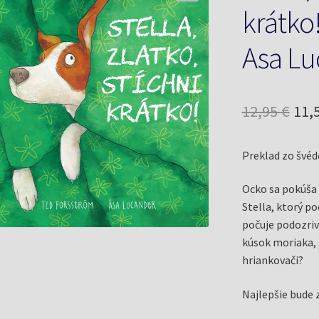
krátko
Asa Lu
Pôv
12,95
€
11,
cen
Preklad zo švéd
bol
12,9
Ocko sa pokúša u
Stella, ktorý po
počuje podozrivé
kúsok moriaka, 
hriankovači?
Najlepšie bude z