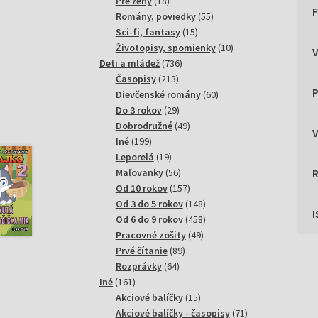
18
produktov
Pre ženy
18
produktov
55
Romány, poviedky
55
15
produktov
Sci-fi, fantasy
15
produktov
10
Životopisy, spomienky
10
736
produktov
Deti a mládež
736
213
produktov
Časopisy
213
P
produktov
60
Dievčenské romány
60
29
produktov
Do 3 rokov
29
produktov
49
Dobrodružné
49
199
produktov
Iné
199
produktov
19
Leporelá
19
produktov
56
Maľovanky
56
produktov
157
Od 10 rokov
157
produktov
148
Od 3 do 5 rokov
148
produktov
458
Od 6 do 9 rokov
458
49
produktov
Pracovné zošity
49
89
produktov
Prvé čítanie
89
64
produktov
Rozprávky
64
161
produktov
Iné
161
produktov
15
Akciové balíčky
15
produktov
71
Akciové balíčky - časopisy
71