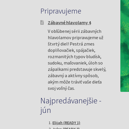
Pripravujeme
Zábavné hlavolamy 4
V obľúbenej sérii zábavných
hlavolamov pripravujeme už
štvrtý diel! Pestrá zmes
doplňovačiek, spájačiek,
rozmanitých typov bludísk,
sudoku, maľovaniek, úloh so
zápalkami predstavuje skvelý,
zábavný a aktívny spôsob,
akým môže tráviť vaše dieťa
svoj voľný čas.
Najpredávanejšie -
jún
Elijah (READY 1)
Jules (READY 3)