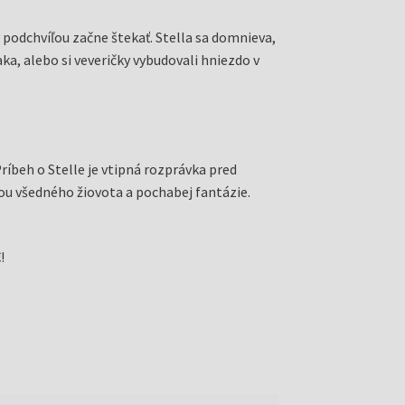
ý podchvíľou začne štekať. Stella sa domnieva,
aka, alebo si veveričky vybudovali hniezdo v
Príbeh o Stelle je vtipná rozprávka pred
u všedného žiovota a pochabej fantázie.
!