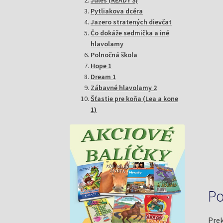
Pytliakova dcéra
Jazero stratených dievčat
Čo dokáže sedmička a iné
hlavolamy
Polnočná škola
Hope 1
Dream 1
Zábavné hlavolamy 2
Šťastie pre koňa (Lea a kone
1)
Po
Prek