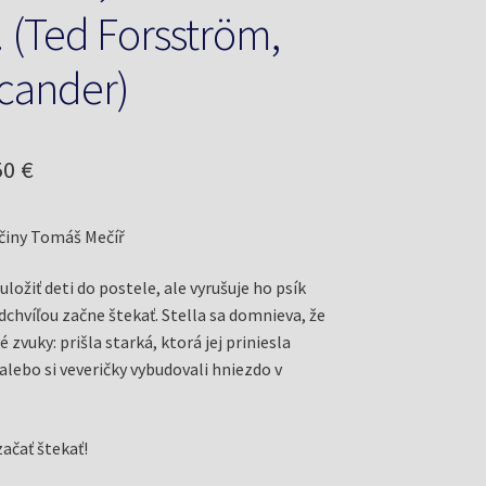
! (Ted Forsström,
cander)
odná
Aktuálna
50
€
a
cena
činy Tomáš Mečíř
a:
je:
5 €.
11,50 €.
ložiť deti do postele, ale vyrušuje ho psík
dchvíľou začne štekať. Stella sa domnieva, že
 zvuky: prišla starká, ktorá jej priniesla
alebo si veveričky vybudovali hniezdo v
ačať štekať!