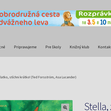
tné
Pripravujeme
Pre školy
Knižný klub
Kontak
zlatko, stíchni krátko! (Ted Forsström, Asa Lucander)
Stella,