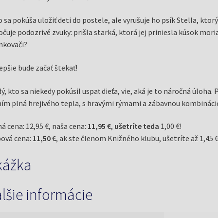
 sa pokúša uložiť deti do postele, ale vyrušuje ho psík Stella, ktor
očuje podozrivé zvuky: prišla starká, ktorá jej priniesla kúsok mori
nkovači?
epšie bude začať štekať!
ý, kto sa niekedy pokúsil uspať dieťa, vie, aká je to náročná úloha. 
ím plná hrejivého tepla, s hravými rýmami a zábavnou kombinácio
á cena: 12,95 €, naša cena:
11,95 €
,
ušetríte teda
1,00 €!
ová cena:
11,50 €
, ak ste členom Knižného klubu, ušetríte až 1,45 €
kážka
lšie informácie