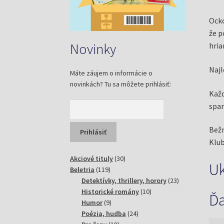
Ocko
že p
Novinky
hria
Najl
Máte záujem o informácie o
novinkách? Tu sa môžete prihlásiť:
Každ
span
Bežn
Klub
30
Akciové tituly
30
U
119
produktov
Beletria
119
produktov
23
Detektívky, thrillery, horory
23
10
produktov
Historické romány
10
Ďa
9
produktov
Humor
9
produktov
24
Poézia, hudba
24