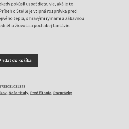
kedy pokúsil uspať dieťa, vie, aká je to
Príbeh o Stelle je vtipná rozprávka pred
jivého tepla, s hravými rýmami a zábavnou
dného žiovota a pochabej fantázie.
Pridať do košíka
9788081031328
okov
,
Naše tituly
,
Prvé čítanie
,
Rozprávky