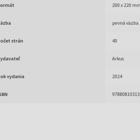
Formát
200 x 220 m
Väzba
pevná väzba
očet strán
40
Vydavateľ
Arkus
Rok vydania
2024
ISBN
97880810313