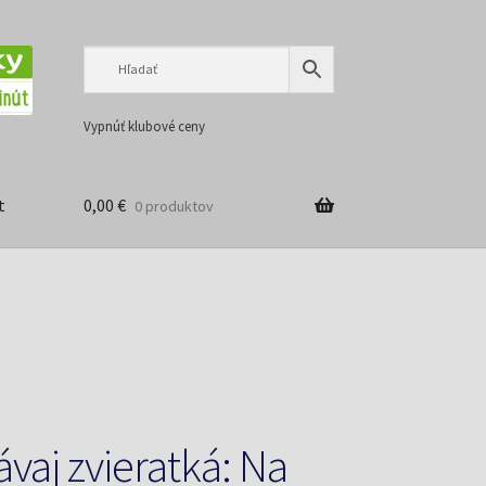
Preskočiť
Preskočiť
na
na
navigáciu
obsah
Vypnúť klubové ceny
t
0,00
€
0 produktov
vaj zvieratká: Na