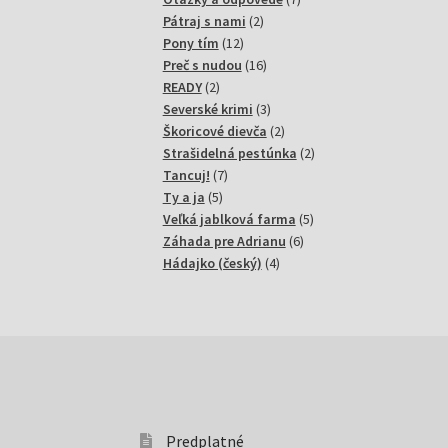
2
produktov
Pátraj s nami
2
12
produkty
Pony tím
12
produktov
16
Preč s nudou
16
2
produktov
READY
2
produkty
3
Severské krimi
3
produkty
2
Škoricové dievča
2
produkty
2
Strašidelná pestúnka
2
7
produkty
Tancuj!
7
5
produktov
Ty a ja
5
produktov
5
Veľká jablková farma
5
6
produktov
Záhada pre Adrianu
6
4
produktov
Hádajko (český)
4
produkty
Predplatné