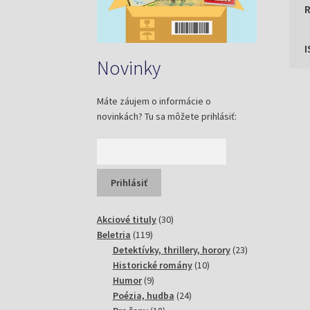
Novinky
Máte záujem o informácie o
novinkách? Tu sa môžete prihlásiť:
30
Akciové tituly
30
119
produktov
Beletria
119
produktov
23
Detektívky, thrillery, horory
23
10
produktov
Historické romány
10
9
produktov
Humor
9
produktov
24
Poézia, hudba
24