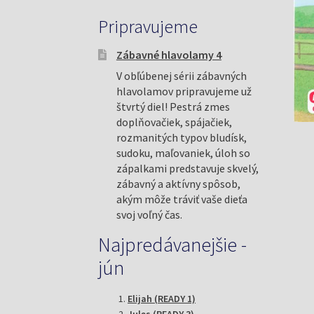
Pripravujeme
Zábavné hlavolamy 4
V obľúbenej sérii zábavných
hlavolamov pripravujeme už
štvrtý diel! Pestrá zmes
doplňovačiek, spájačiek,
rozmanitých typov bludísk,
sudoku, maľovaniek, úloh so
zápalkami predstavuje skvelý,
zábavný a aktívny spôsob,
akým môže tráviť vaše dieťa
svoj voľný čas.
Najpredávanejšie -
jún
Elijah (READY 1)
Jules (READY 3)