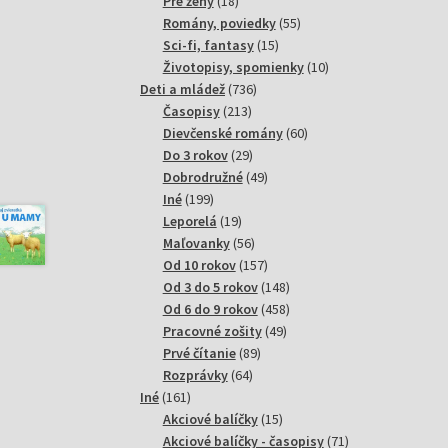
18
produktov
Pre ženy
18
produktov
55
Romány, poviedky
55
15
produktov
Sci-fi, fantasy
15
produktov
10
Životopisy, spomienky
10
736
produktov
Deti a mládež
736
213
produktov
Časopisy
213
produktov
60
Dievčenské romány
60
29
produktov
Do 3 rokov
29
produktov
49
Dobrodružné
49
199
produktov
Iné
199
produktov
19
Leporelá
19
produktov
56
Maľovanky
56
produktov
157
Od 10 rokov
157
produktov
148
Od 3 do 5 rokov
148
produktov
458
Od 6 do 9 rokov
458
49
produktov
Pracovné zošity
49
89
produktov
Prvé čítanie
89
64
produktov
Rozprávky
64
161
produktov
Iné
161
produktov
15
Akciové balíčky
15
produktov
71
Akciové balíčky - časopisy
71