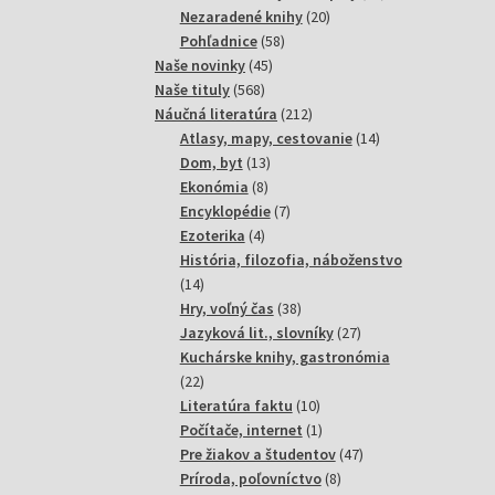
20
produktov
Nezaradené knihy
20
58
produktov
Pohľadnice
58
45
produktov
Naše novinky
45
568
produktov
Naše tituly
568
produktov
212
Náučná literatúra
212
produktov
14
Atlasy, mapy, cestovanie
14
13
produktov
Dom, byt
13
8
produktov
Ekonómia
8
produktov
7
Encyklopédie
7
4
produktov
Ezoterika
4
produkty
História, filozofia, náboženstvo
14
14
produktov
38
Hry, voľný čas
38
produktov
27
Jazyková lit., slovníky
27
produktov
Kuchárske knihy, gastronómia
22
22
produktov
10
Literatúra faktu
10
produktov
1
Počítače, internet
1
produkt
47
Pre žiakov a študentov
47
8
produktov
Príroda, poľovníctvo
8