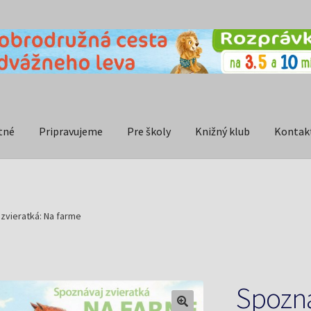
tné
Pripravujeme
Pre školy
Knižný klub
Kontak
zvieratká: Na farme
Spozná