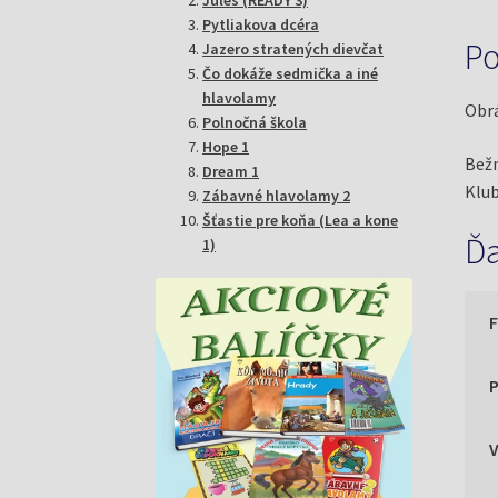
Pytliakova dcéra
Po
Jazero stratených dievčat
Čo dokáže sedmička a iné
hlavolamy
Obrá
Polnočná škola
Hope 1
Bežn
Dream 1
Klub
Zábavné hlavolamy 2
Šťastie pre koňa (Lea a kone
Ďa
1)
P