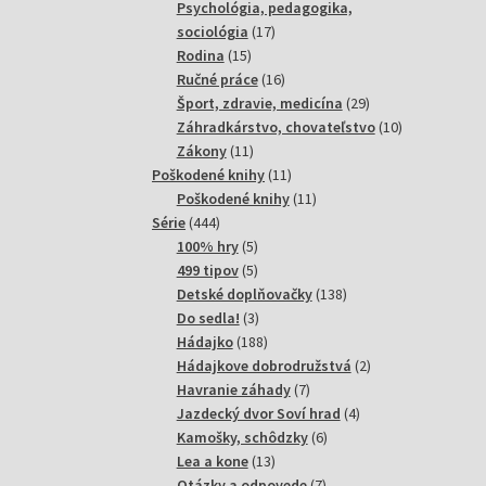
produktov
Psychológia, pedagogika,
17
sociológia
17
15
produktov
Rodina
15
produktov
16
Ručné práce
16
produktov
29
Šport, zdravie, medicína
29
produktov
10
Záhradkárstvo, chovateľstvo
10
11
produktov
Zákony
11
produktov
11
Poškodené knihy
11
produktov
11
Poškodené knihy
11
444
produktov
Série
444
produktov
5
100% hry
5
produktov
5
499 tipov
5
produktov
138
Detské doplňovačky
138
3
produktov
Do sedla!
3
produkty
188
Hádajko
188
produktov
2
Hádajkove dobrodružstvá
2
7
produkty
Havranie záhady
7
produktov
4
Jazdecký dvor Soví hrad
4
6
produkty
Kamošky, schôdzky
6
13
produktov
Lea a kone
13
produktov
7
Otázky a odpovede
7