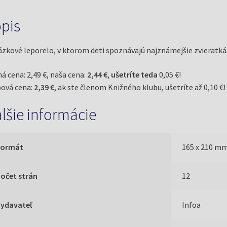
pis
zkové leporelo, v ktorom deti spoznávajú najznámejšie zvieratk
á cena: 2,49 €, naša cena:
2,44 €
,
ušetríte teda
0,05 €!
ová cena:
2,39 €
, ak ste členom Knižného klubu, ušetríte až 0,10 €!
lšie informácie
Formát
165 x 210 m
očet strán
12
Vydavateľ
Infoa