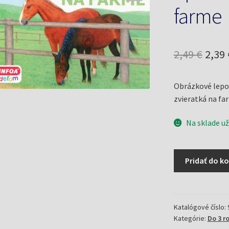
farme
Pôv
2,49
€
2,39
cena
Obrázkové lepor
bola:
zvieratká na f
2,49 
Na sklade už
množstvo
Pridať do ko
Spoznávaj
zvieratká:
Na
farme
Katalógové číslo:
Kategórie:
Do 3 r