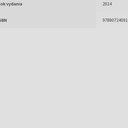
Rok vydania
2014
ISBN
97880724091